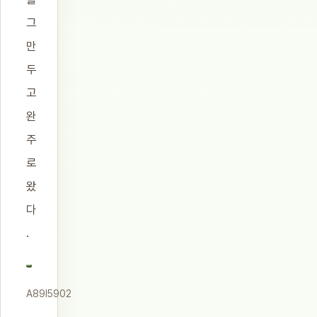
그
만
두
고
완
주
로
왔
다
.
A89I5902