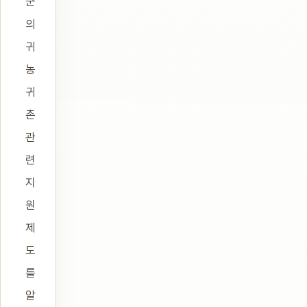
군
의
귀
농
귀
촌
관
련
지
원
제
도
를
알