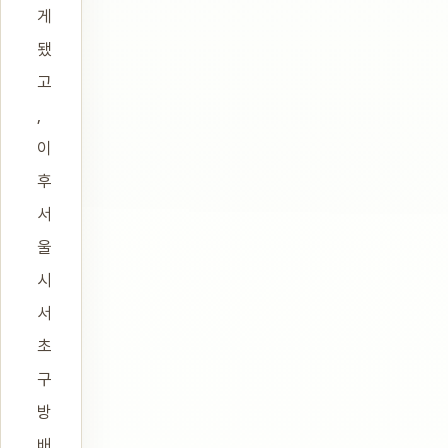
게
됐
고
,
이
후
서
울
시
서
초
구
방
배