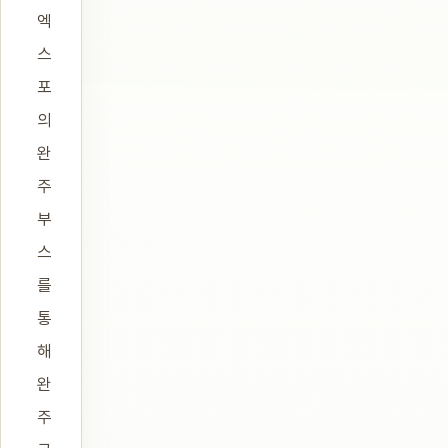
엑
스
포
의
완
주
부
스
를
통
해
완
주