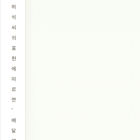
허
석
씨
의
표
현
에
따
르
면
‘
배
달