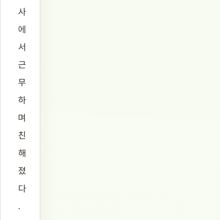
사
에
서
근
무
하
며
친
해
졌
다
.