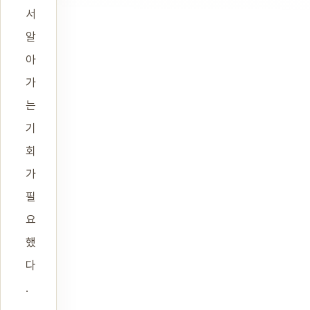
서
알
아
가
는
기
회
가
필
요
했
다
.