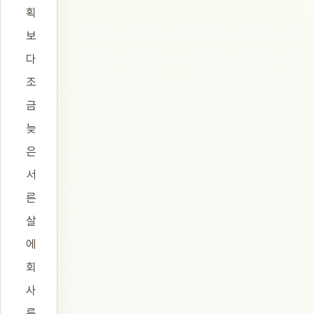
획
보
다
조
금
늦
은
서
른
살
에
회
사
를