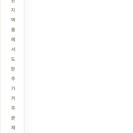
된
지
역
중
에
서
도
완
주
가
거
주
문
제