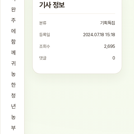
기사 정보
완
주
분류
기획특집
에
등록일
2024.07.18 15:18
함
조회수
2,695
께
댓글
0
귀
농
한
청
년
농
부