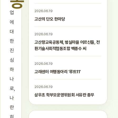
농
2026.06.19
업
고산의 단오 한마당
에
대
2026.06.19
한
고산향교육공동체, 범실마을 어르신들, 전
환기술사회적협동조합 백종수 씨
진
심
2026.06.19
하
고래센터 여행동아리 '루트11'
나
2026.06.19
로,
삼우초 학부모운영위원회 서유란 총무
나
란
히