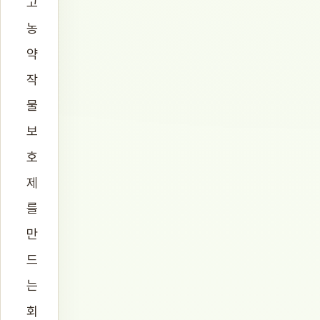
고
농
약
작
물
보
호
제
를
만
드
는
회