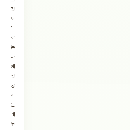
정
도
’
로
농
사
에
성
공
하
는
게
두