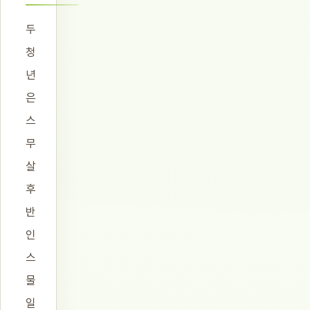
두
청
년
은
스
무
살
후
반
인
스
물
일