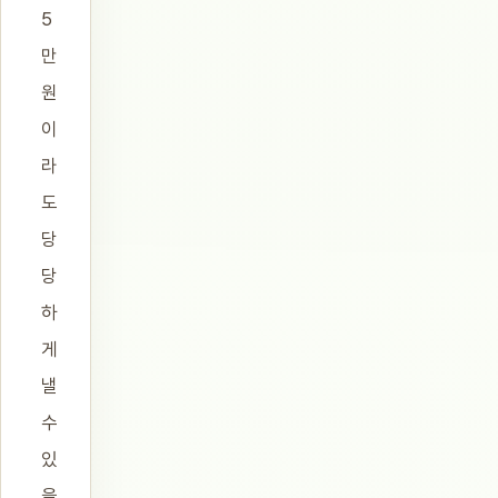
5
만
원
이
라
도
당
당
하
게
낼
수
있
을