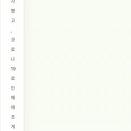
각
했
고
,
코
로
나
19
로
인
해
애
초
계