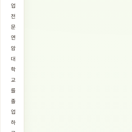
업
전
문
연
암
대
학
교
를
졸
업
하