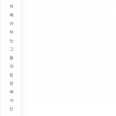
착
해
야
하
는
그
들
의
입
장
에
서
단