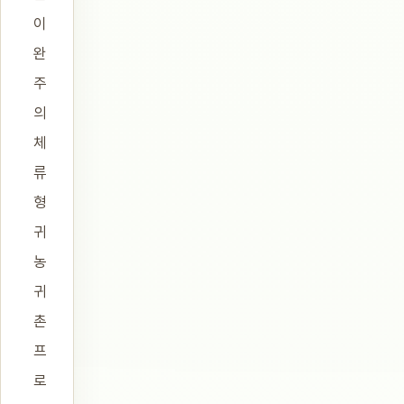
이
완
주
의
체
류
형
귀
농
귀
촌
프
로