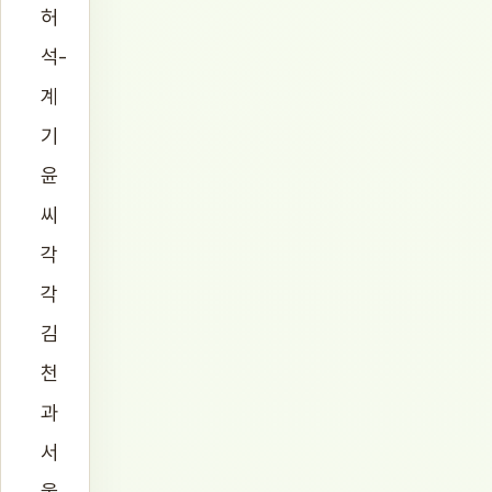
허
석-
계
기
윤
씨
각
각
김
천
과
서
울