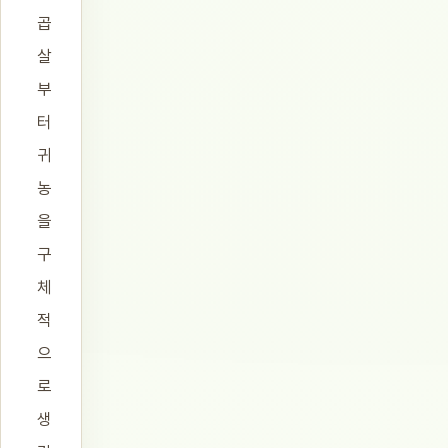
곱
살
부
터
귀
농
을
구
체
적
으
로
생