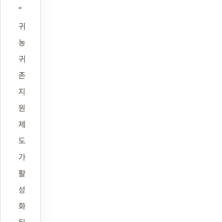
“
귀
농
귀
촌
지
원
제
도
가
활
성
화