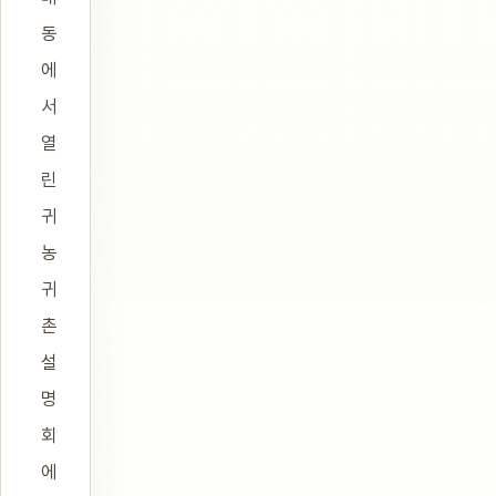
동
에
서
열
린
귀
농
귀
촌
설
명
회
에