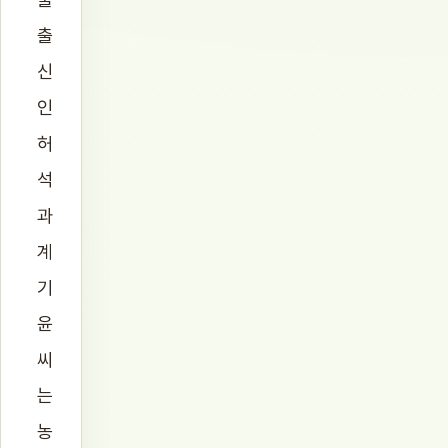
출
신
인
허
석
과
계
기
윤
씨
는
농