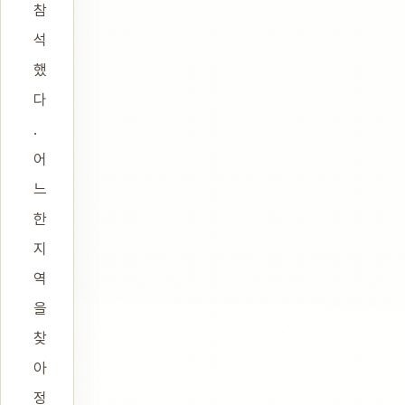
참
석
했
다
.
어
느
한
지
역
을
찾
아
정