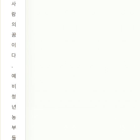
사
람
의
꿈
이
다
.
예
비
청
년
농
부
들