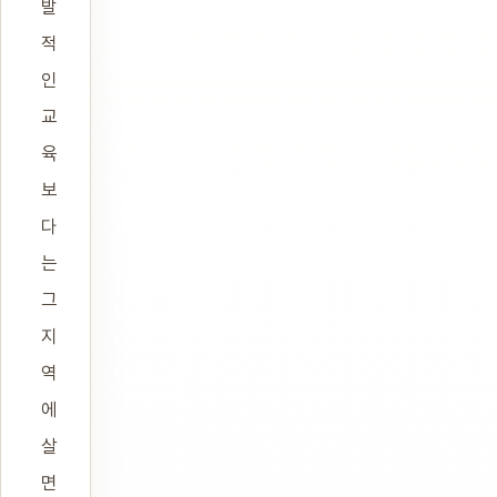
발
적
인
교
육
보
다
는
그
지
역
에
살
면