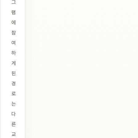
그
램
에
참
여
하
게
된
경
로
는
다
른
교