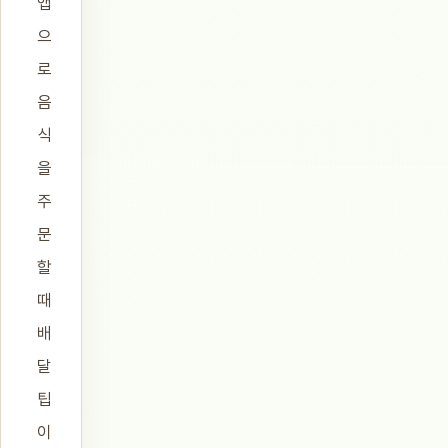
앱
으
로
음
식
을
주
문
할
때
배
달
팁
이