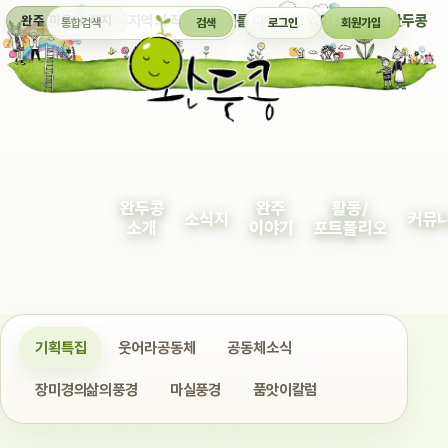
통합검색
지역의 작은 이야기를 다정하게 엮어 보여주는 완두콩
완주 마을 소식지
검색
로그인
회원가입
완두콩
완주
활동/
소식지
커뮤
소개
이야기
포트폴리오
기획특집
웃어라공동체
공동체소식
장미경의삶의풍경
마실풍경
품앗이칼럼