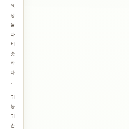
육
생
들
과
비
슷
하
다
.
귀
농
귀
촌