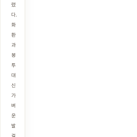
렸
다.
화
환
과
봉
투
대
신
가
벼
운
발
걸