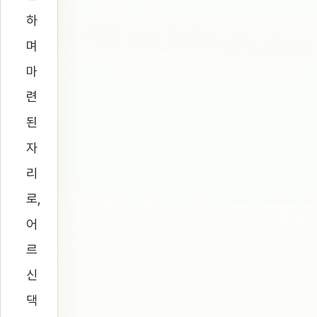
하
며
마
련
된
자
리
로,
어
르
신
댁