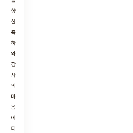
을
향
한
축
하
와
감
사
의
마
음
이
더