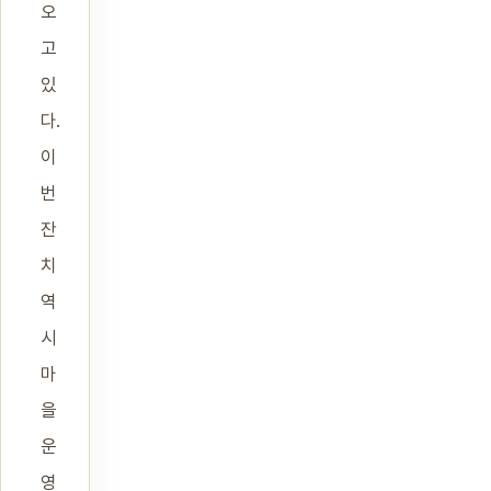
오
고
있
다.
이
번
잔
치
역
시
마
을
운
영