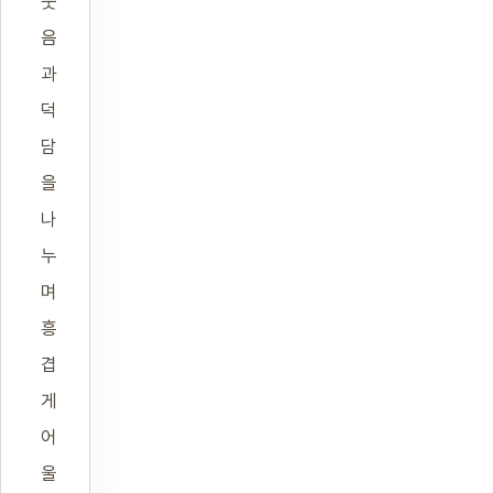
웃
음
과
덕
담
을
나
누
며
흥
겹
게
어
울