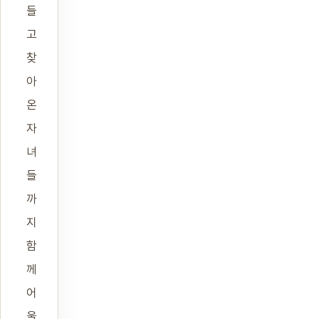
들
고
찾
아
온
자
녀
들
까
지
함
께
어
울