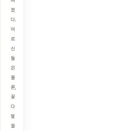
며
졌
다.
어
르
신
들
은
물
론,
꽃
다
발
을