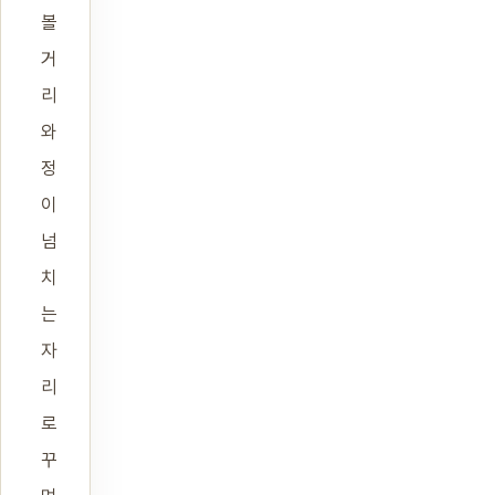
볼
거
리
와
정
이
넘
치
는
자
리
로
꾸