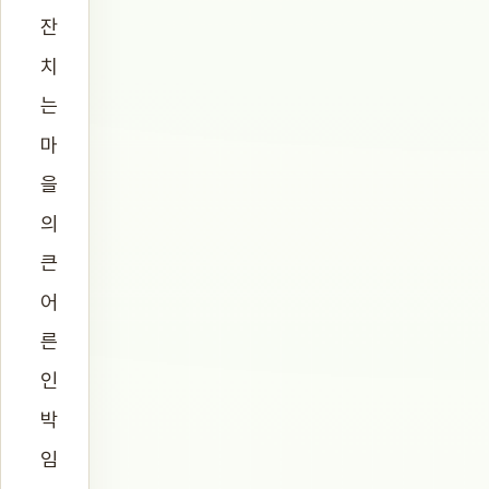
잔
치
는
마
을
의
큰
어
른
인
박
임