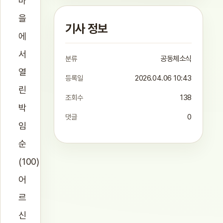
마
을
기사 정보
에
서
분류
공동체소식
열
등록일
2026.04.06 10:43
린
조회수
138
박
댓글
0
임
순
(100)
어
르
신