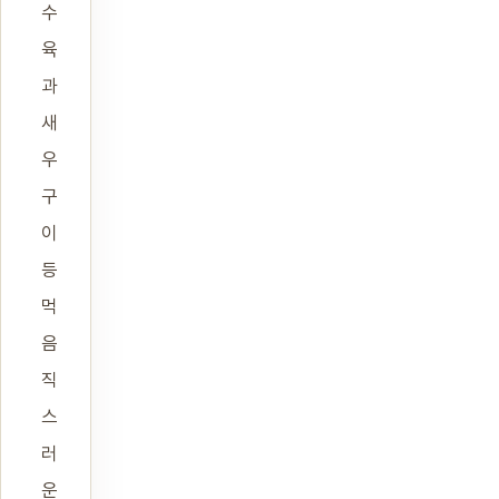
수
육
과
새
우
구
이
등
먹
음
직
스
러
운