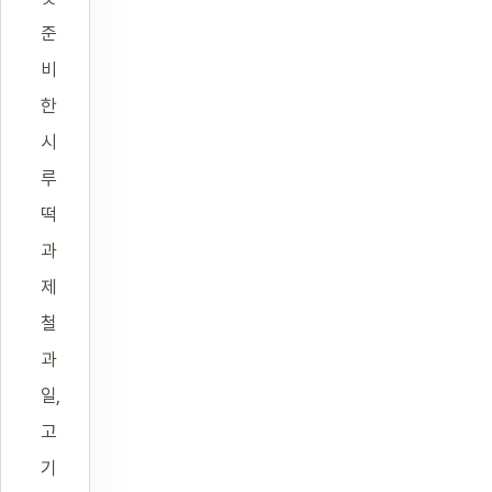
준
비
한
시
루
떡
과
제
철
과
일,
고
기