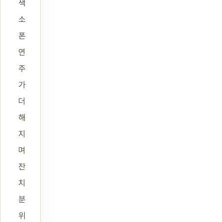
색
소
폰
연
주
가
더
해
지
며
잔
치
분
위