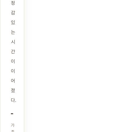
정
감
있
는
시
간
이
이
어
졌
다.
가