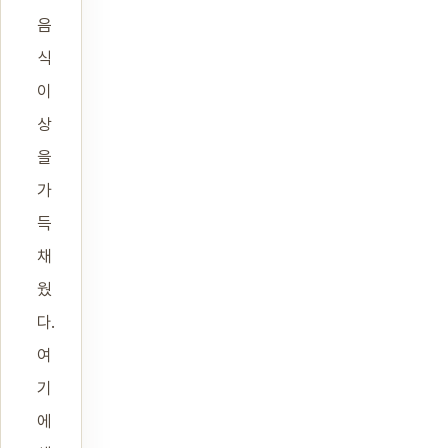
음
식
이
상
을
가
득
채
웠
다.
여
기
에