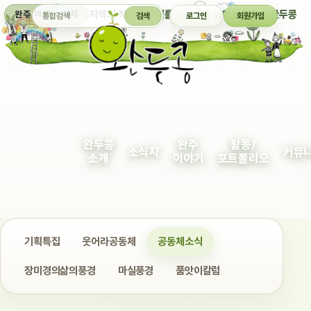
통합검색
지역의 작은 이야기를 다정하게 엮어 보여주는 완두콩
완주 마을 소식지
검색
로그인
회원가입
완두콩
완주
활동/
소식지
커뮤
소개
이야기
포트폴리오
기획특집
웃어라공동체
공동체소식
장미경의삶의풍경
마실풍경
품앗이칼럼