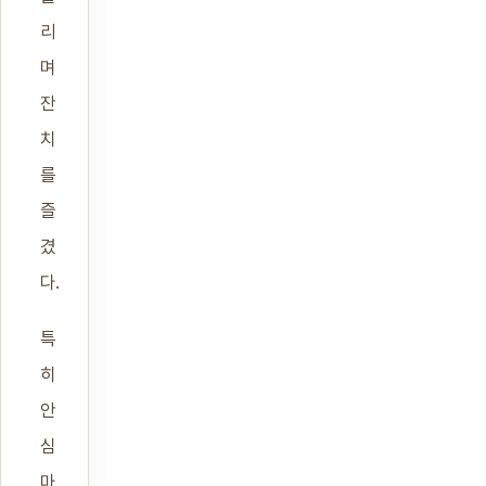
리
며
잔
치
를
즐
겼
다.
특
히
안
심
마