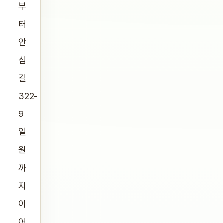
부
터
안
심
길
322-
9
일
원
까
지
이
어