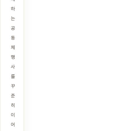
하
는
공
동
체
행
사
를
꾸
준
히
이
어