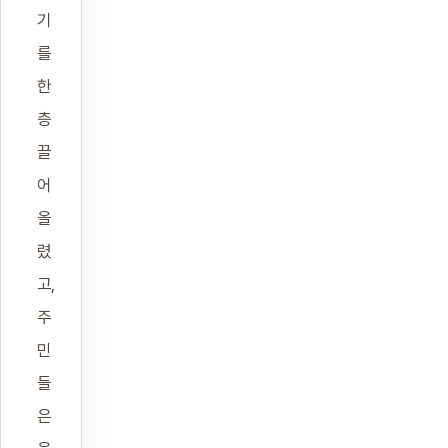
기
를
한
층
끌
어
올
렸
고,
주
민
들
은