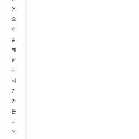
음
으
로
함
께
한
자
리
인
만
큼
더
욱