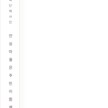
족
단
체
사
진
안
심
마
을
은
주
민
이
함
께