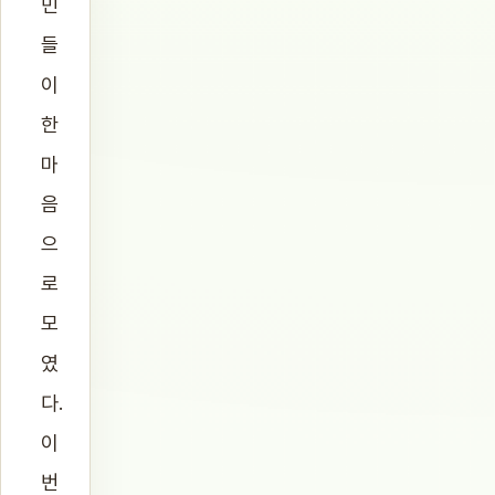
민
들
이
한
마
음
으
로
모
였
다.
이
번