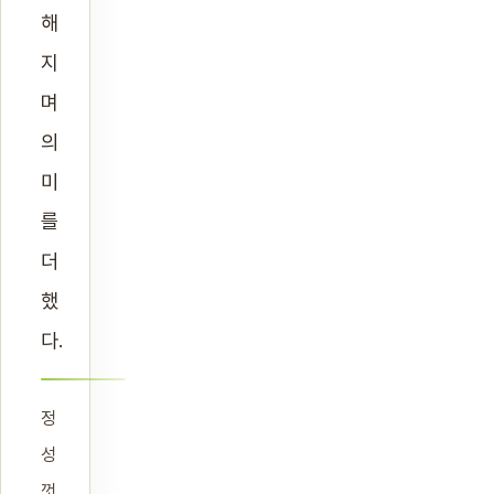
해
지
며
의
미
를
더
했
다.
정
성
껏