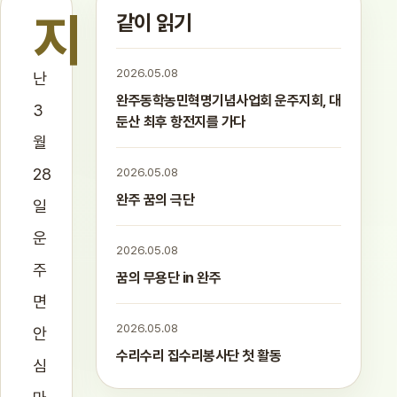
지
같이 읽기
2026.05.08
난
완주동학농민혁명기념사업회 운주지회, 대
3
둔산 최후 항전지를 가다
월
28
2026.05.08
완주 꿈의 극단
일
운
2026.05.08
주
꿈의 무용단 in 완주
면
2026.05.08
안
수리수리 집수리봉사단 첫 활동
심