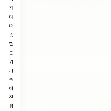
지
며
따
뜻
한
분
위
기
속
에
진
행