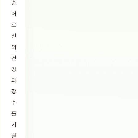
순
어
르
신
의
건
강
과
장
수
를
기
원