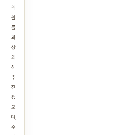
위
원
들
과
상
의
해
추
진
됐
으
며,
주