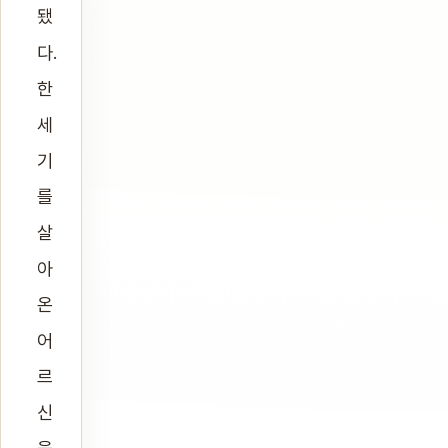
됐
다.
한
세
기
를
살
아
온
어
르
신