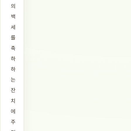
의
백
세
를
축
하
하
는
잔
치
에
주