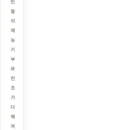
민
들
의
재
능
기
부
와
찬
조
가
더
해
져