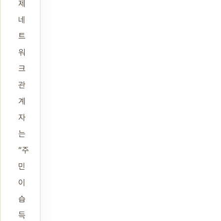
제
네
트
워
크
관
계
자
는
“주
민
이
습
득