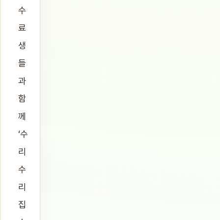
수
료
생
들
과
함
께
‘수
리
수
리
집