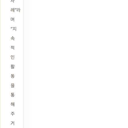
사
례”라
며
“지
속
적
인
활
동
을
통
해
주
거