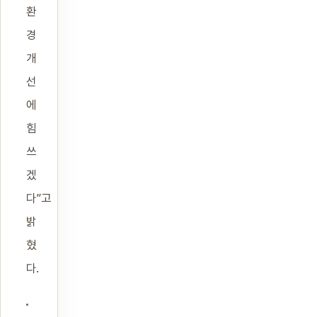
환
경
개
선
에
힘
쓰
겠
다”고
밝
혔
다.