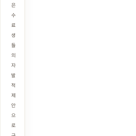
은
수
료
생
들
의
자
발
적
제
안
으
로
구