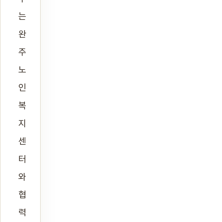
는
완
주
노
인
복
지
센
터
와
협
력