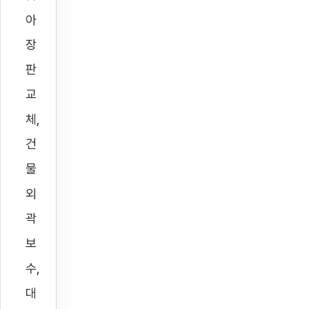
아
장
판
교
체,
건
물
외
곽
보
수,
대