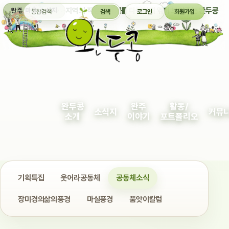
통합검색
지역의 작은 이야기를 다정하게 엮어 보여주는 완두콩
완주 마을 소식지
검색
로그인
회원가입
완두콩
완주
활동/
소식지
커뮤
소개
이야기
포트폴리오
기획특집
웃어라공동체
공동체소식
장미경의삶의풍경
마실풍경
품앗이칼럼