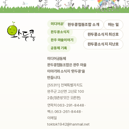
미디어공동체
완두콩협동조합 소개
하는 일
완두콩소식지
완두콩소식지 최신호
완주 마을이야기
완두콩소식지 지난호
공동체 기록
미디어공동체
완두콩협동조합은 완주 마을
이야기와 소식지 ‘완두콩’을
만듭니다.
[55311] 전북특별자치도
완주군 고산면 고산로 100
2층(청촌방앗간 오른편)
연락처 063-291-8448 ·
팩스 063-261-8448 ·
이메일
toktok1942@hanmail.net