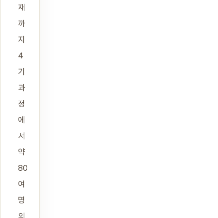
재
까
지
4
기
과
정
에
서
약
80
여
명
의