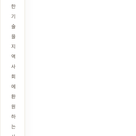
한
기
술
을
지
역
사
회
에
환
원
하
는