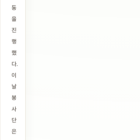
동
을
진
행
했
다.
이
날
봉
사
단
은