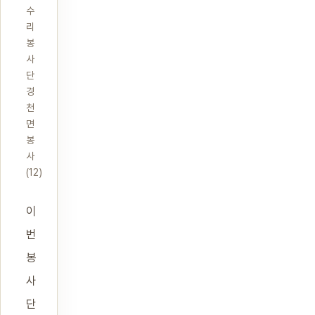
수
리
봉
사
단
경
천
면
봉
사
(12)
이
번
봉
사
단