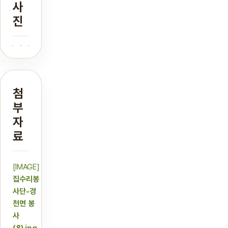
사
진
첨
부
자
료
[IMAGE]
집수리봉
사단-경
천면 봉
사
(8).jpg