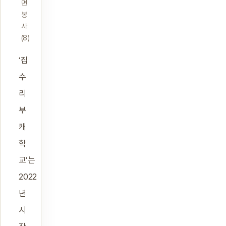
면
봉
사
(8)
‘집
수
리
부
캐
학
교’는
2022
년
시