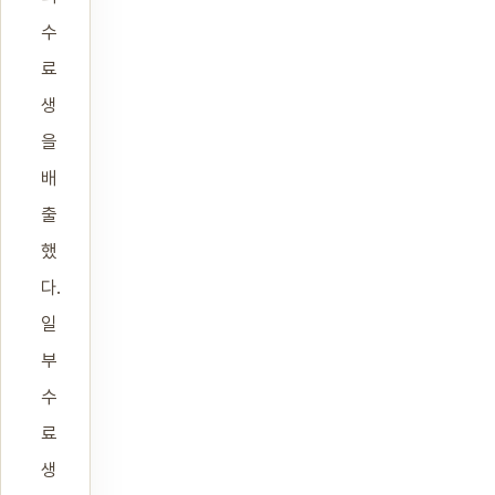
수
료
생
을
배
출
했
다.
일
부
수
료
생