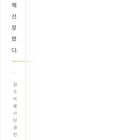
해
선
정
됐
다.
집
수
리
봉
사
단
경
천