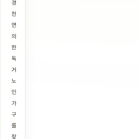
경
천
면
의
한
독
거
노
인
가
구
를
찾