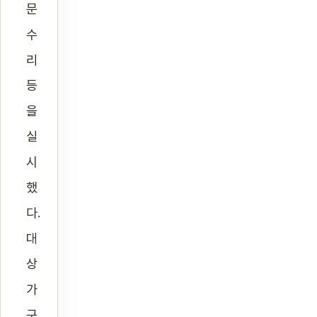
문
수
리
등
을
실
시
했
다.
대
상
가
구