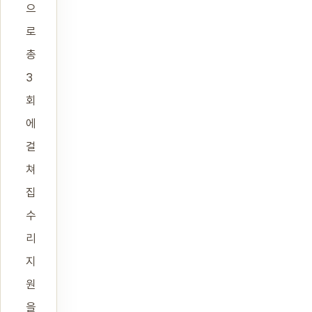
으
로
총
3
회
에
걸
쳐
집
수
리
지
원
을