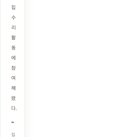
집
수
리
활
동
에
참
여
해
왔
다.
집