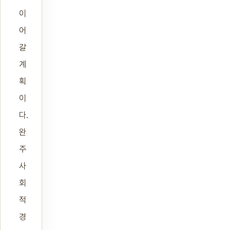
이
어
갈
계
획
이
다.
완
주
사
회
적
경