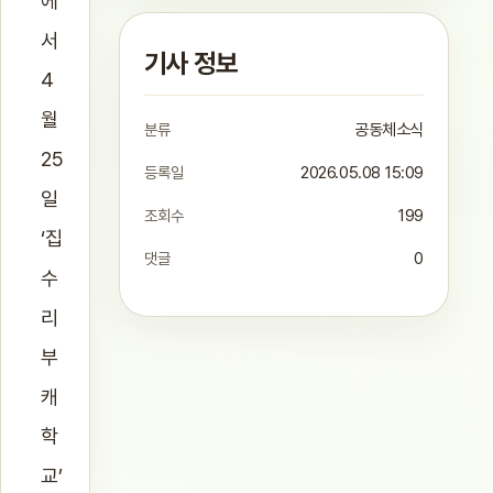
에
서
기사 정보
4
월
분류
공동체소식
25
등록일
2026.05.08 15:09
일
조회수
199
‘집
댓글
0
수
리
부
캐
학
교’