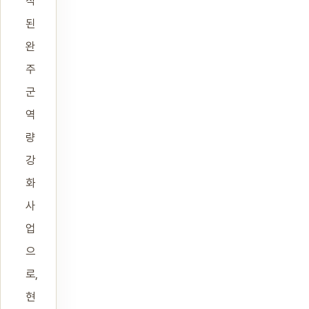
작
된
완
주
군
역
량
강
화
사
업
으
로,
현