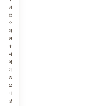
성
됐
으
며
향
후
취
약
계
층
을
대
상