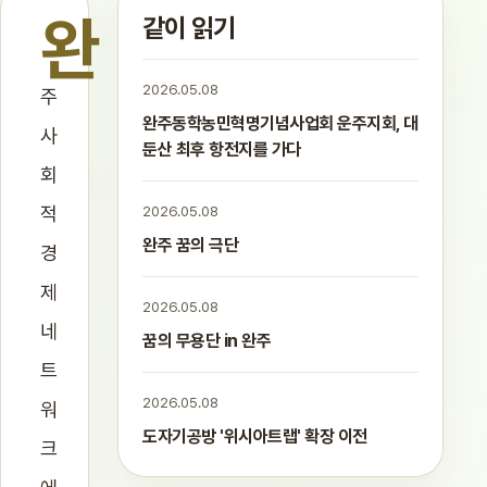
완
같이 읽기
2026.05.08
주
완주동학농민혁명기념사업회 운주지회, 대
사
둔산 최후 항전지를 가다
회
적
2026.05.08
완주 꿈의 극단
경
제
2026.05.08
네
꿈의 무용단 in 완주
트
2026.05.08
워
도자기공방 '위시아트랩' 확장 이전
크