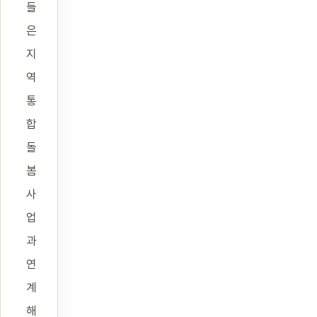
들
은
지
역
통
합
돌
봄
사
업
과
연
계
해