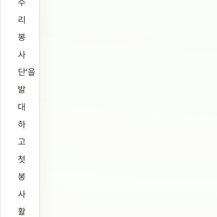
수
리
봉
사
단’을
발
대
하
고
첫
봉
사
활