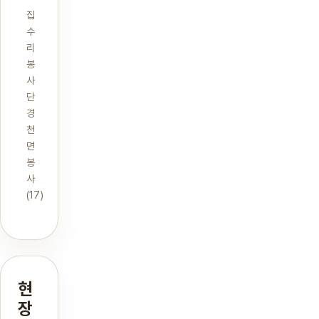
집
수
리
봉
사
단
경
천
면
봉
사
(17)
현
장