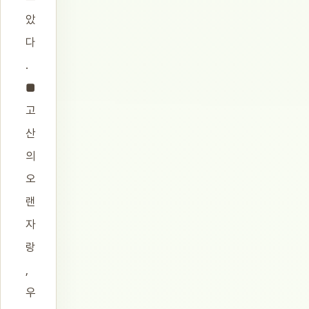
았
다
.
■
고
산
의
오
랜
자
랑
,
우