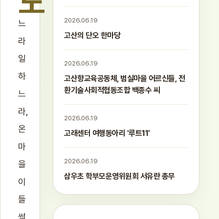
노
2026.06.19
느
고산의 단오 한마당
라
일
2026.06.19
하
고산향교육공동체, 범실마을 어르신들, 전
환기술사회적협동조합 백종수 씨
느
라,
2026.06.19
온
고래센터 여행동아리 '루트11'
마
2026.06.19
을
삼우초 학부모운영위원회 서유란 총무
이
들
썩