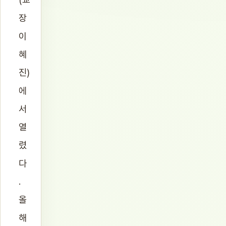
장
이
혜
진)
에
서
열
렸
다
.
올
해