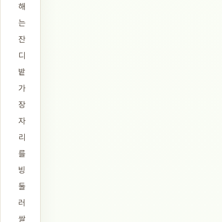
해
는
잔
디
밭
가
장
자
리
를
빙
둘
러
쌀