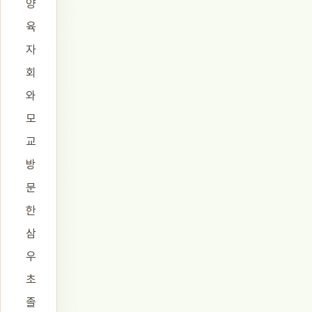
양
육
자
회
와
모
교
방
문
한
삼
우
초
졸