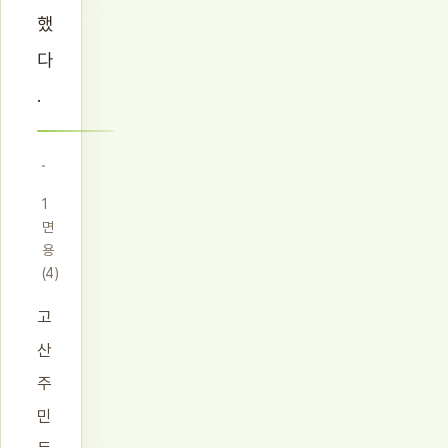
했
다
.
1
면
용
(4)
고
산
주
민