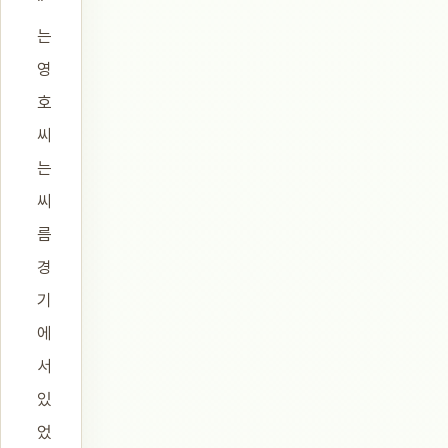
”
는
영
호
씨
는
씨
름
경
기
에
서
있
었