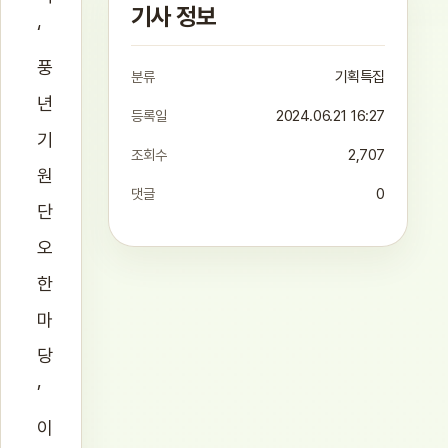
기사 정보
‘
풍
분류
기획특집
년
등록일
2024.06.21 16:27
기
조회수
2,707
원
댓글
0
단
오
한
마
당
’
이