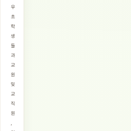
우
초
학
생
들
과
교
원
및
교
직
원
,