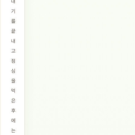
내
기
를
끝
내
고
점
심
을
먹
은
후
에
는