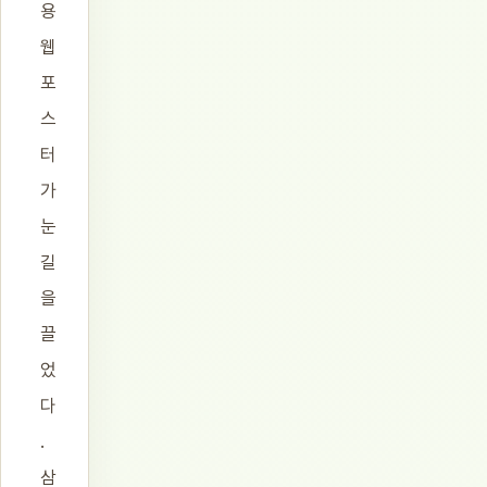
용
웹
포
스
터
가
눈
길
을
끌
었
다
.
삼