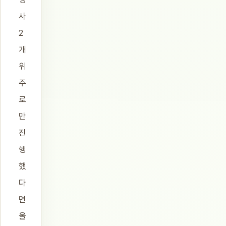
사
2
개
위
주
로
만
진
행
했
다
면
올