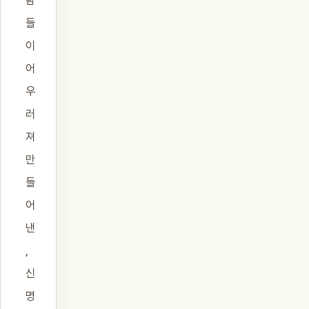
람
들
이
어
우
러
져
만
들
어
낸
,
신
명