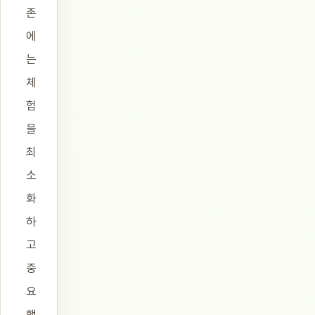
존
에
는
체
험
을
최
소
화
하
고
중
요
행