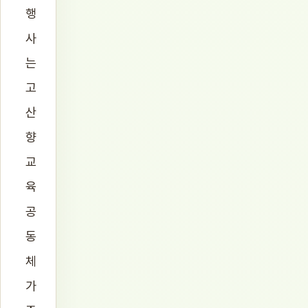
행
사
는
고
산
향
교
육
공
동
체
가