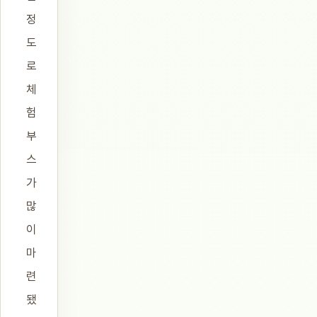
정
도
로
체
험
부
스
가
많
이
마
련
됐