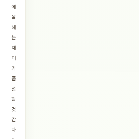
에
올
해
는
재
미
가
좀
덜
할
것
같
다