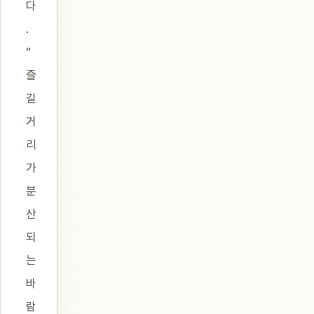
다
.
“
즐
길
거
리
가
분
산
되
는
바
람