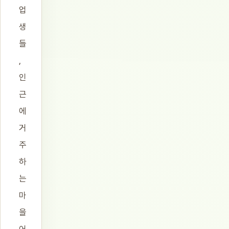
업
생
들
,
인
근
에
거
주
하
는
마
을