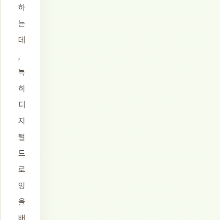
하
는
데
,
특
히
디
지
털
드
로
잉
을
배