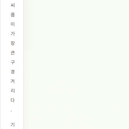
씨
름
이
가
장
큰
구
경
거
리
다
.
기