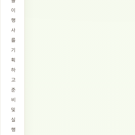
들
이
행
사
를
기
획
하
고
준
비
및
실
행