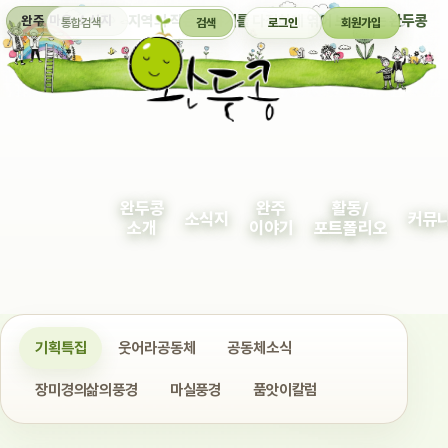
통합검색
지역의 작은 이야기를 다정하게 엮어 보여주는 완두콩
완주 마을 소식지
검색
로그인
회원가입
완두콩
완주
활동/
소식지
커뮤
소개
이야기
포트폴리오
기획특집
웃어라공동체
공동체소식
장미경의삶의풍경
마실풍경
품앗이칼럼