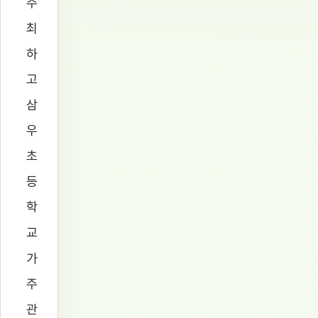
주
최
하
고
삼
우
초
등
학
교
가
주
관