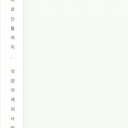
어
르
신
들
까
지
.
각
양
각
색
의
사