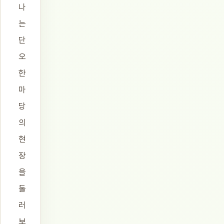
나
는
단
오
한
마
당
의
현
장
을
둘
러
보