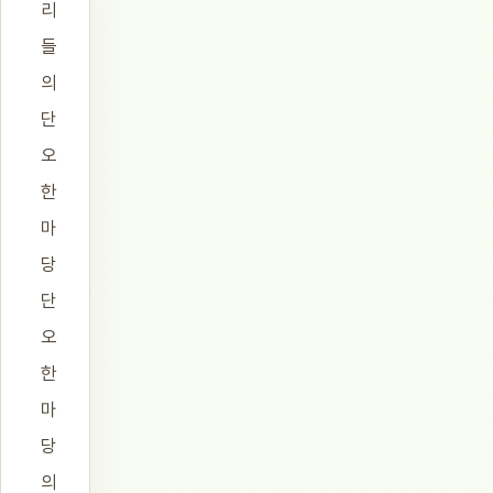
리
들
의
단
오
한
마
당
단
오
한
마
당
의