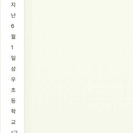
지
난
6
월
1
일
삼
우
초
등
학
교
(교