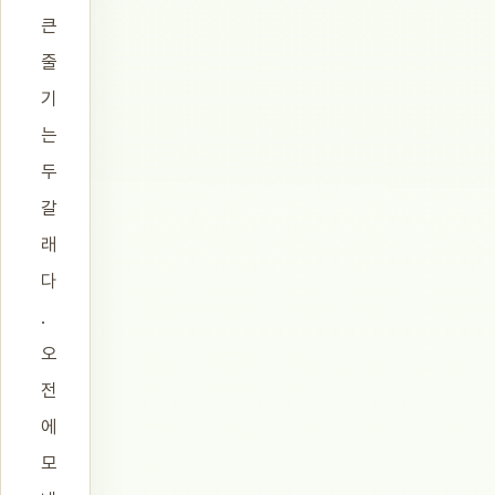
큰
줄
기
는
두
갈
래
다
.
오
전
에
모