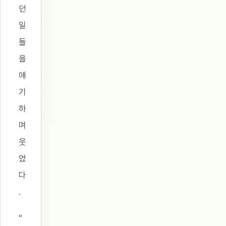
던
일
들
을
얘
기
하
며
웃
었
다
.
“