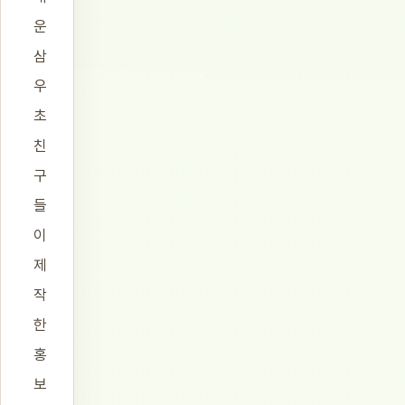
운
삼
우
초
친
구
들
이
제
작
한
홍
보