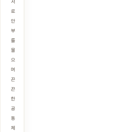
서
로
안
부
를
물
으
며
끈
끈
한
공
동
체