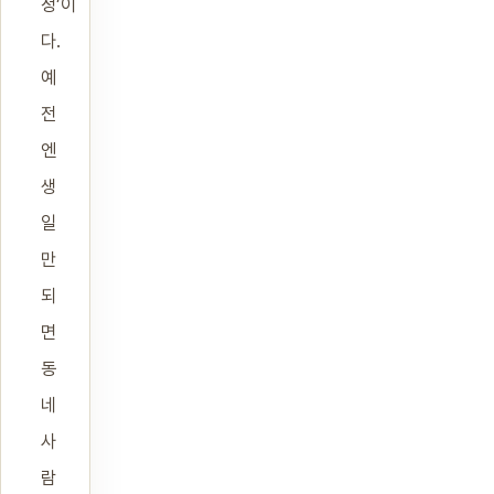
정’이
다.
예
전
엔
생
일
만
되
면
동
네
사
람