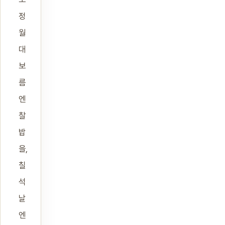
정
월
대
보
름
엔
찰
밥
을,
칠
석
날
엔