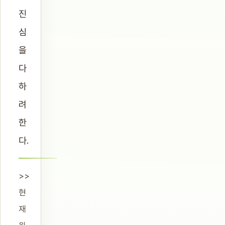
진
심
을
다
하
려
한
다.
>>
현
재