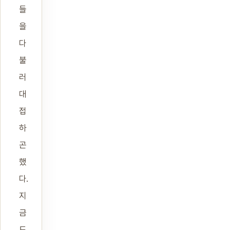
들
을
다
불
러
대
접
하
곤
했
다.
지
금
도