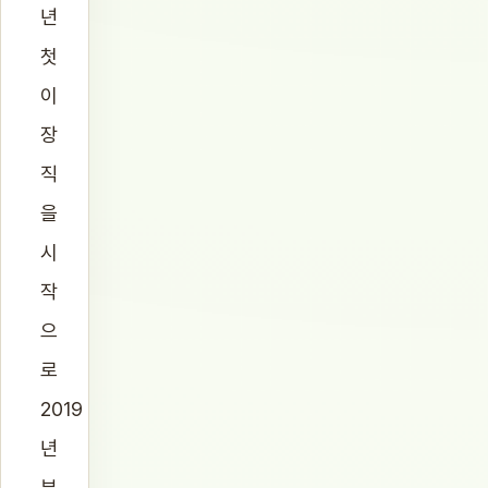
년
첫
이
장
직
을
시
작
으
로
2019
년
부