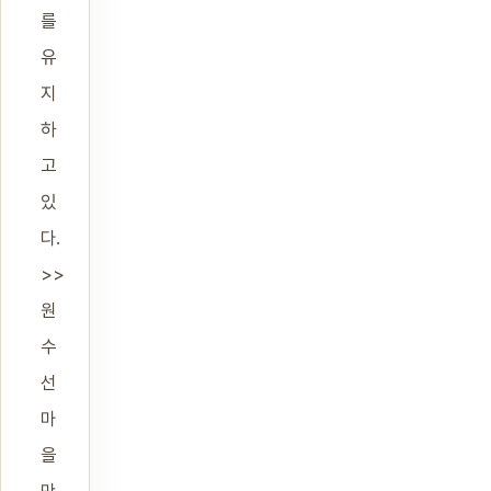
를
유
지
하
고
있
다.
>>
원
수
선
마
을