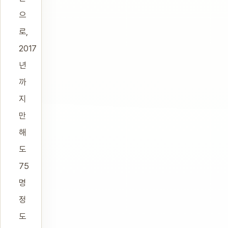
으
로,
2017
년
까
지
만
해
도
75
명
정
도