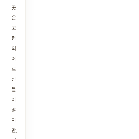
곳
은
고
령
의
어
르
신
들
이
많
지
만,