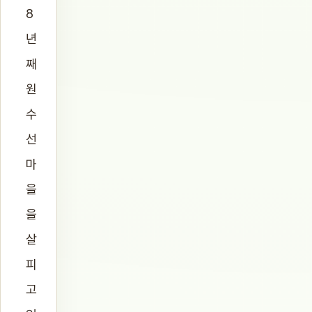
8
년
째
원
수
선
마
을
을
살
피
고