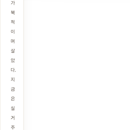
가
북
적
이
며
살
았
다.
지
금
은
실
거
주