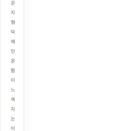
은
지
형
덕
에
안
온
함
이
느
껴
지
는
이