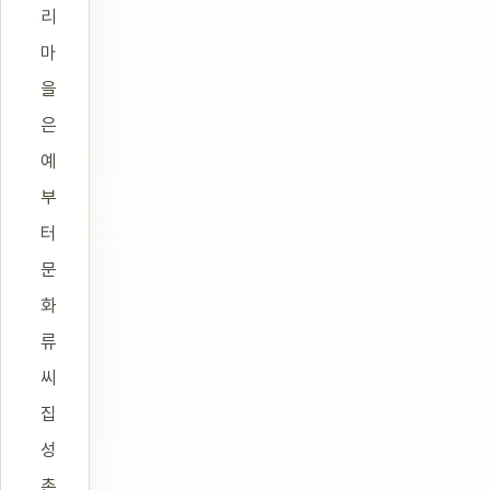
리
마
을
은
예
부
터
문
화
류
씨
집
성
촌