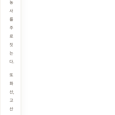
농
사
를
주
로
짓
는
다.
또
화
산,
고
산