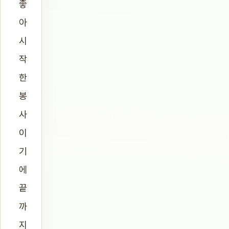
좋
아
시
작
한
봉
사
이
기
에
끝
까
지