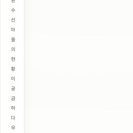
원
수
선
마
을
의
현
황
이
궁
금
하
다
우