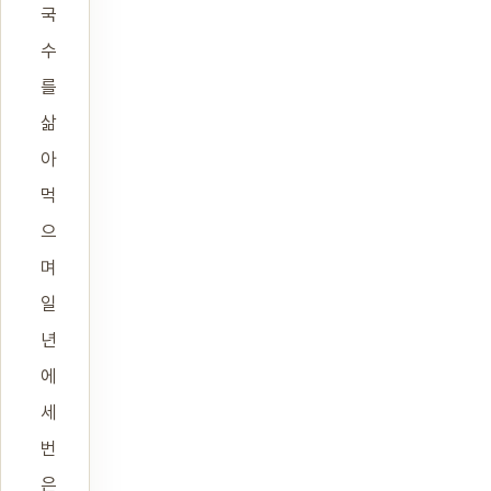
국
수
를
삶
아
먹
으
며
일
년
에
세
번
은