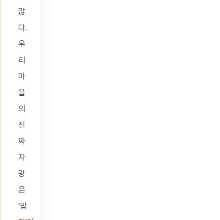
많
다.
우
리
마
을
의
진
짜
자
랑
은
‘밥