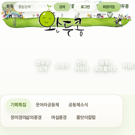
통합검색
지역의 작은 이야기를 다정하게 엮어 보여주는 완두콩
완주 마을 소식지
검색
로그인
회원가입
완두콩
완주
활동/
소식지
커뮤
소개
이야기
포트폴리오
기획특집
웃어라공동체
공동체소식
장미경의삶의풍경
마실풍경
품앗이칼럼