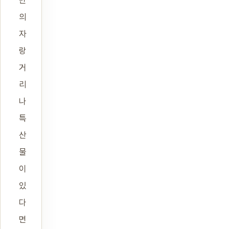
만
의
자
랑
거
리
나
특
산
물
이
있
다
면