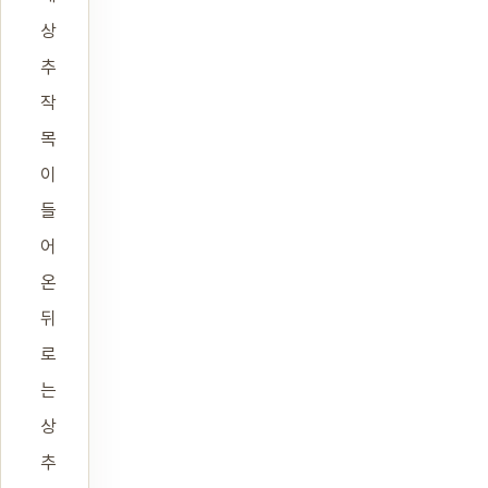
상
추
작
목
이
들
어
온
뒤
로
는
상
추