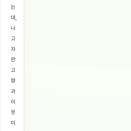
는
데,
나
고
자
란
고
향
과
이
웃
이