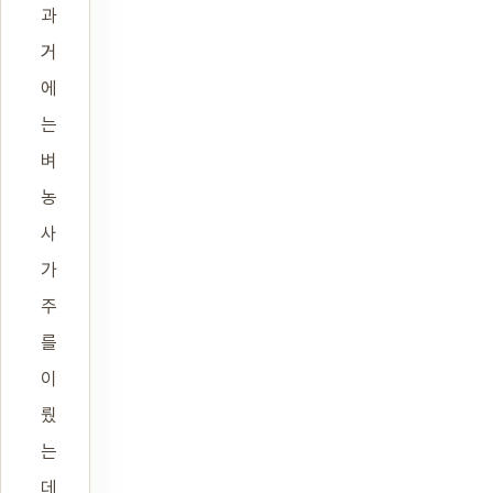
과
거
에
는
벼
농
사
가
주
를
이
뤘
는
데