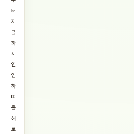
터
지
금
까
지
연
임
하
며
올
해
로