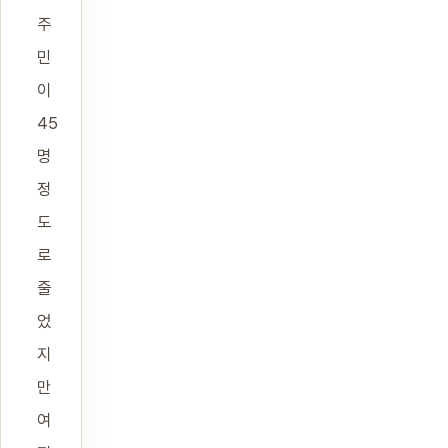
주
민
이
45
명
정
도
로
줄
었
지
만
여