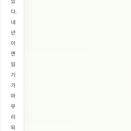
있
다.
내
년
이
면
임
기
가
마
무
리
되