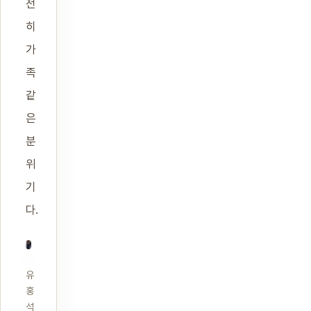
전
히
가
족
같
은
분
위
기
다.
유
홍
석