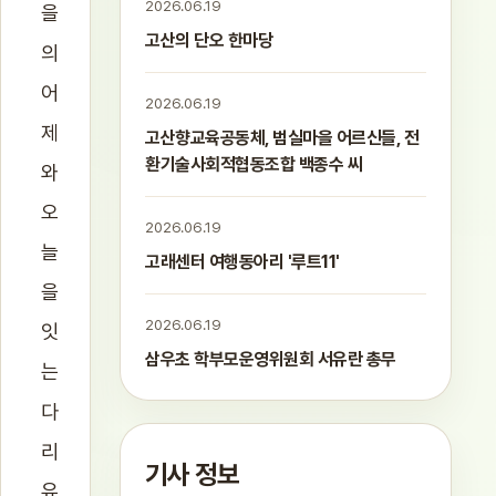
2026.06.19
을
고산의 단오 한마당
의
어
2026.06.19
제
고산향교육공동체, 범실마을 어르신들, 전
환기술사회적협동조합 백종수 씨
와
오
2026.06.19
늘
고래센터 여행동아리 '루트11'
을
2026.06.19
잇
삼우초 학부모운영위원회 서유란 총무
는
다
리
기사 정보
유