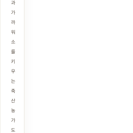
과
가
까
워
소
를
키
우
는
축
산
농
가
도