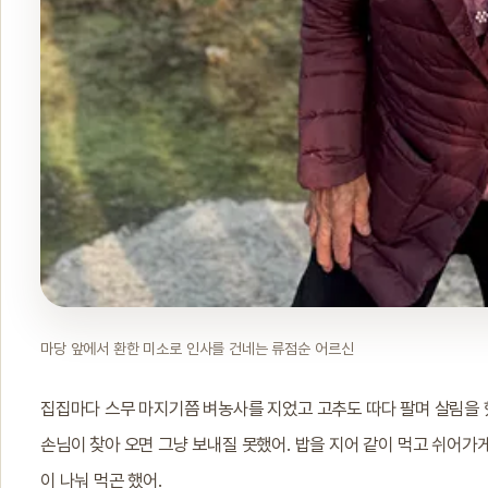
마당 앞에서 환한 미소로 인사를 건네는 류점순 어르신
집집마다 스무 마지기쯤 벼농사를 지었고 고추도 따다 팔며 살림을 
손님이 찾아 오면 그냥 보내질 못했어. 밥을 지어 같이 먹고 쉬어가게
이 나눠 먹곤 했어.