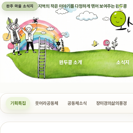
지역의 작은 이야기를 다정하게 엮어 보여주는 완두콩
완주 마을 소식지
완두콩 소개
소식지
기획특집
웃어라공동체
공동체소식
장미경의삶의풍경