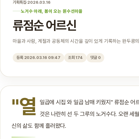
기획특집
·
2026.03.16
노거수 아래, 봄이 오는 원수선마을
류점순 어르신
마을과 사람, 계절과 공동체의 시간을 깊이 있게 기록하는 완두콩의
등록 2026.03.16 09:47
조회 174
댓글 0
"열
일곱에 시집 와 일곱 남매 키웠지" 류점순 어
것은 나란히 선 두 그루의 노거수다. 오랜 세월
신의 삶도 함께 흘러왔다.