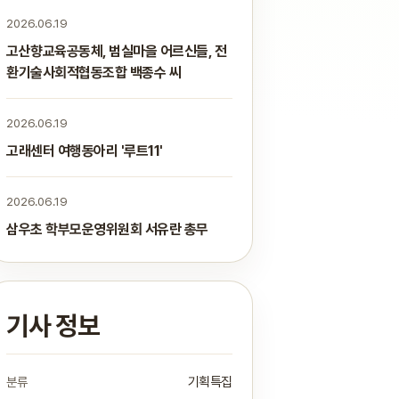
2026.06.19
고산향교육공동체, 범실마을 어르신들, 전
환기술사회적협동조합 백종수 씨
2026.06.19
고래센터 여행동아리 '루트11'
2026.06.19
삼우초 학부모운영위원회 서유란 총무
기사 정보
분류
기획특집