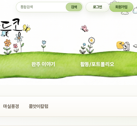
통합검색
검색
로그인
회원가입
완주 이야기
활동/포트폴리오
마실풍경
품앗이칼럼