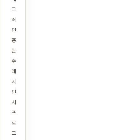
그
러
던
중
완
주
레
지
던
시
프
로
그