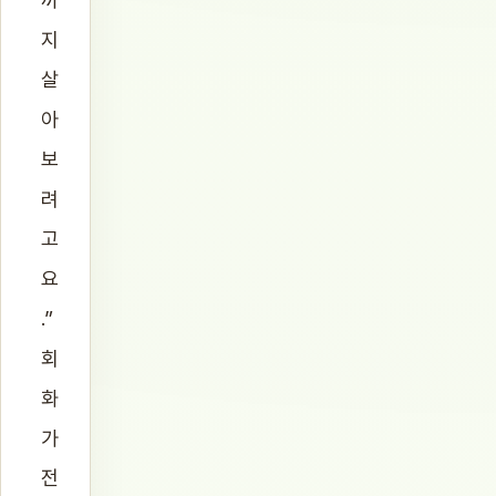
지
살
아
보
려
고
요
.”
회
화
가
전