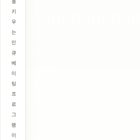
을
키
우
는
인
큐
베
이
팅
프
로
그
램
이