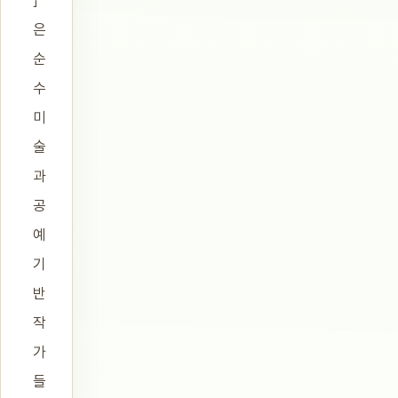
」
은
순
수
미
술
과
공
예
기
반
작
가
들