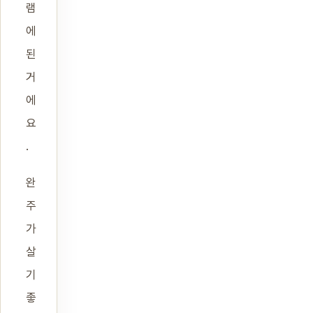
램
에
된
거
에
요
.
완
주
가
살
기
좋