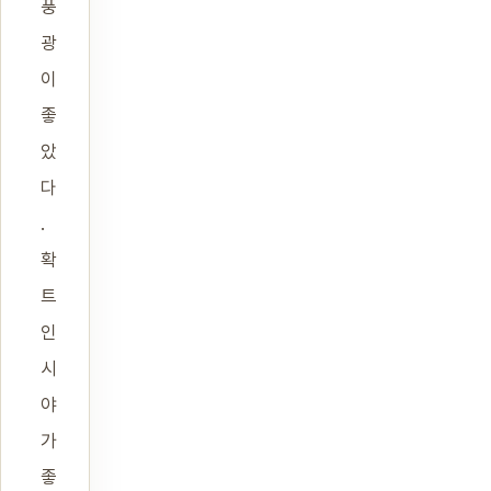
풍
광
이
좋
았
다
.
확
트
인
시
야
가
좋