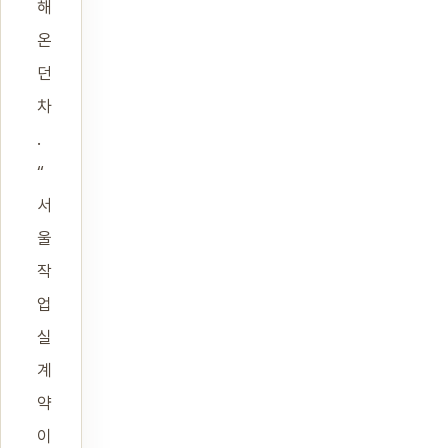
해
온
던
차
.
“
서
울
작
업
실
계
약
이