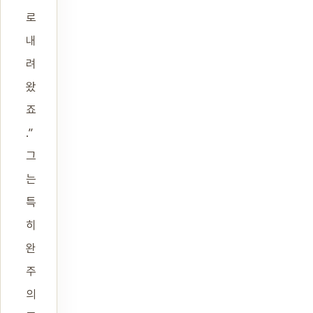
로
내
려
왔
죠
.”
그
는
특
히
완
주
의