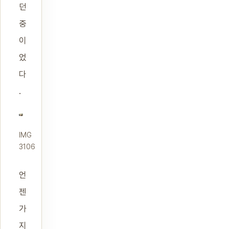
던
중
이
었
다
.
IMG
3106
언
젠
가
지