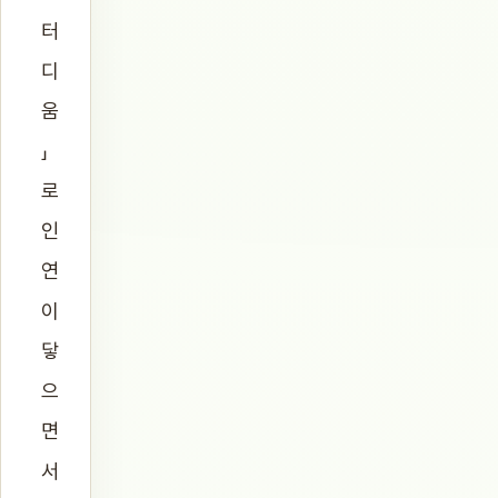
터
디
움
」
로
인
연
이
닿
으
면
서