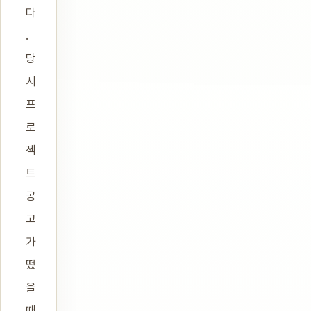
다
.
당
시
프
로
젝
트
공
고
가
떴
을
때