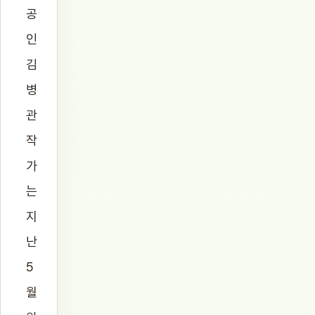
공
인
김
병
관
작
가
는
지
난
5
월