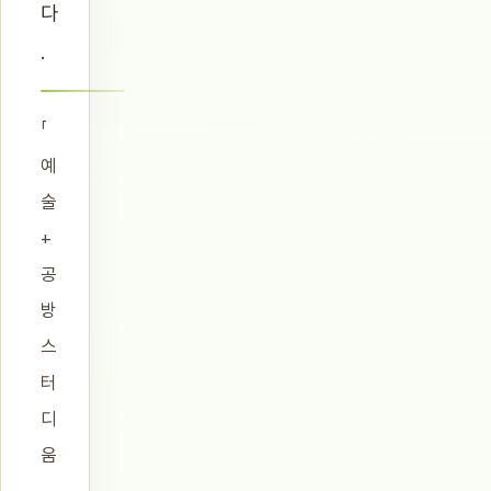
다
.
「
예
술
+
공
방
스
터
디
움