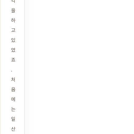
각
을
하
고
있
었
죠
.
처
음
에
는
일
산