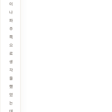
이
나
파
주
쪽
으
로
생
각
을
했
었
는
데