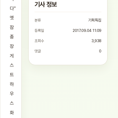
기사 정보
다"
옛
분류
기획특집
잠
등록일
2017.09.04 11:09
종
조회수
3,938
장
댓글
0
게
스
트
하
우
스
화