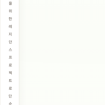
을
위
한
레
지
던
스
프
로
젝
트
로
단
순