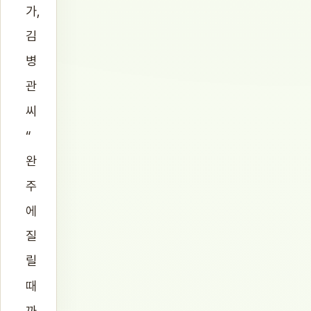
가,
김
병
관
씨
“
완
주
에
질
릴
때
까