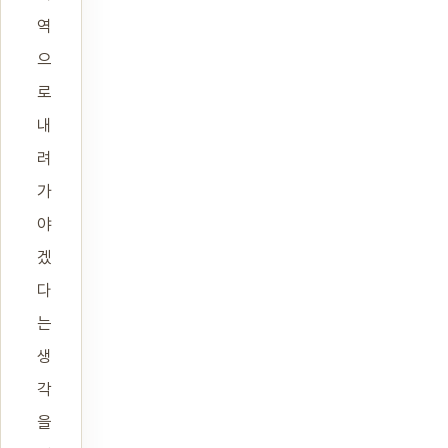
역
으
로
내
려
가
야
겠
다
는
생
각
을