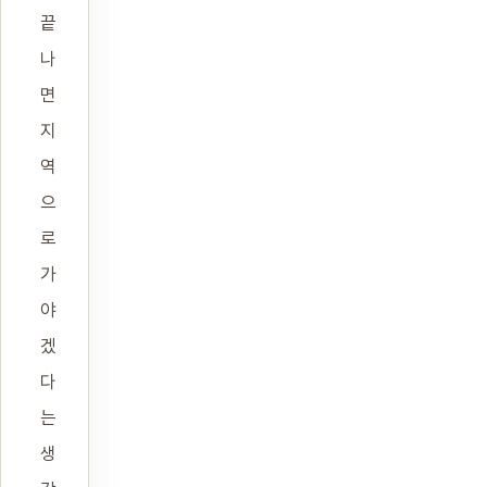
끝
나
면
지
역
으
로
가
야
겠
다
는
생