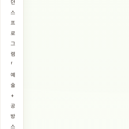
던
스
프
로
그
램
「
예
술
+
공
방
스