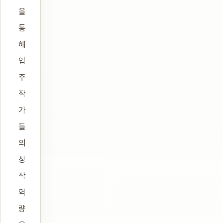
을
통
해
입
주
작
가
들
의
창
작
역
량