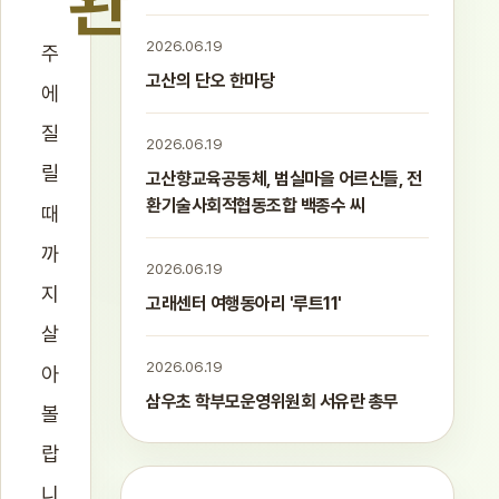
"완
2026.06.19
주
고산의 단오 한마당
에
질
2026.06.19
릴
고산향교육공동체, 범실마을 어르신들, 전
환기술사회적협동조합 백종수 씨
때
까
2026.06.19
지
고래센터 여행동아리 '루트11'
살
2026.06.19
아
삼우초 학부모운영위원회 서유란 총무
볼
랍
니