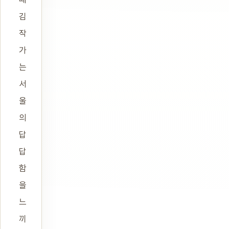
김
작
가
는
서
울
의
답
답
함
을
느
끼