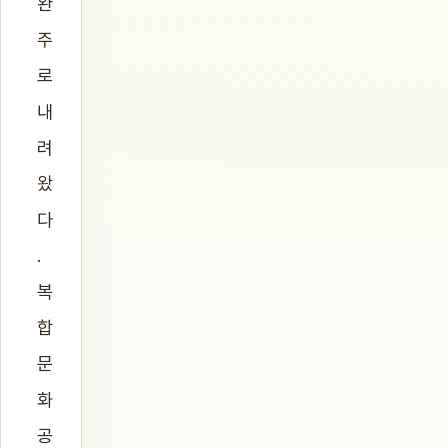
완
주
로
내
려
왔
다
.
복
합
문
화
공