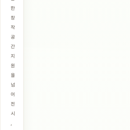
한
창
작
공
간
지
원
을
넘
어
전
시
,