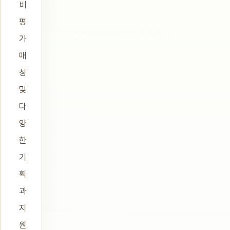
비
평
가
매
칭
및
다
양
한
기
획
과
지
원