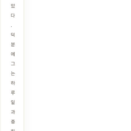
았
다
.
덕
분
에
그
는
하
루
일
과
중