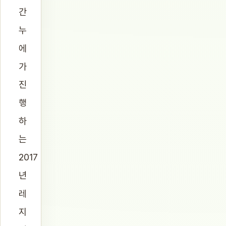
간
누
에
가
진
행
하
는
2017
년
레
지