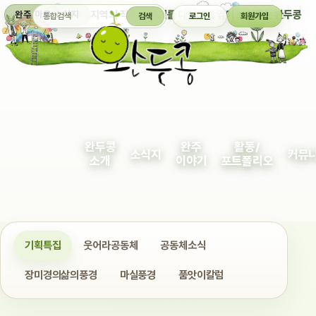
통합검색
지역의 작은 이야기를 다정하게 엮어 보여주는 완두콩
완주 마을 소식지
검색
로그인
회원가입
완두콩
완주
활동/
소식지
커뮤
소개
이야기
포트폴리오
기획특집
웃어라공동체
공동체소식
장미경의삶의풍경
마실풍경
품앗이칼럼