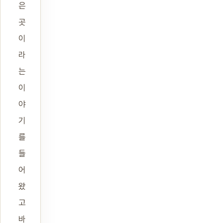
은
곳
이
라
는
이
야
기
를
들
어
왔
고
바