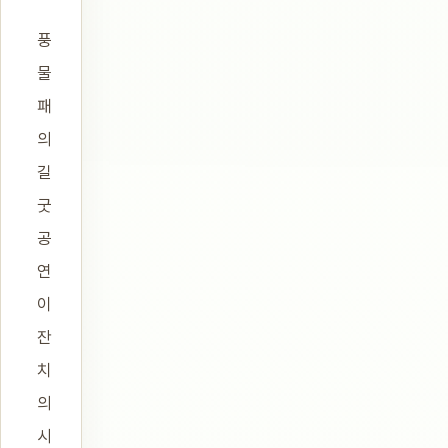
풍
물
패
의
길
굿
공
연
이
잔
치
의
시