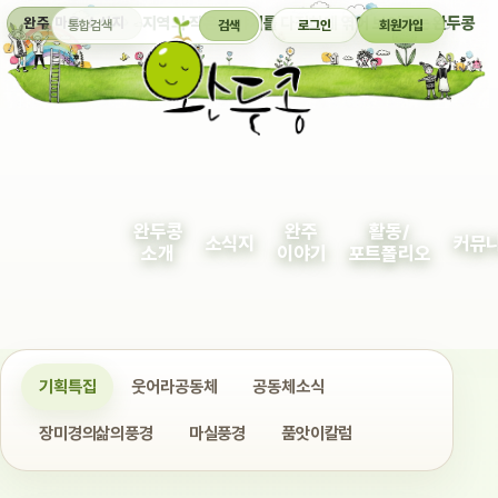
통합검색
지역의 작은 이야기를 다정하게 엮어 보여주는 완두콩
완주 마을 소식지
검색
로그인
회원가입
완두콩
완주
활동/
소식지
커뮤
소개
이야기
포트폴리오
기획특집
웃어라공동체
공동체소식
장미경의삶의풍경
마실풍경
품앗이칼럼