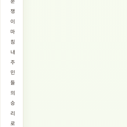
분
쟁
이
마
침
내
주
민
들
의
승
리
로