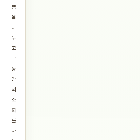
쁨
을
나
누
고
그
동
안
의
소
회
를
나