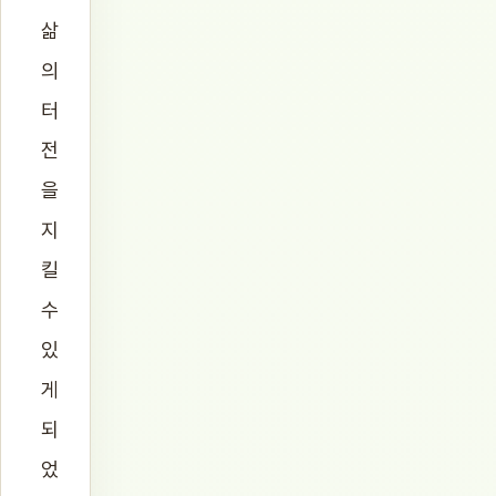
삶
의
터
전
을
지
킬
수
있
게
되
었