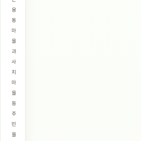
용
동
마
을
과
사
치
마
을
등
주
민
을