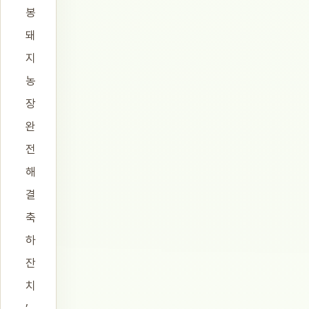
봉
돼
지
농
장
완
전
해
결
축
하
잔
치
’