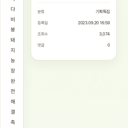
다
분류
기획특집
비
등록일
2023.09.20 16:59
봉
조회수
3,074
돼
댓글
0
지
농
장
완
전
해
결
축