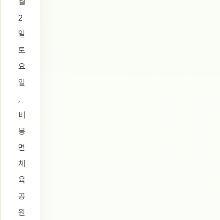
월
2
일
토
요
일
,
비
봉
면
체
육
공
원