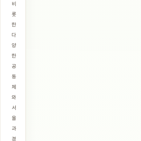
비
롯
한
다
양
한
공
동
체
와
서
울
과
경