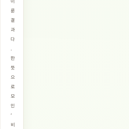
이
룬
결
과
다
.
한
뜻
으
로
모
인
‘
비