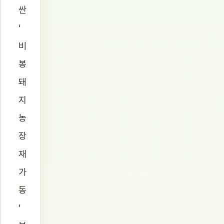
싼
‘
비
봉
돼
지
농
장
재
가
동
’