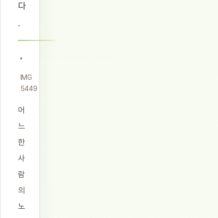
다
.
IMG
5449
어
느
한
사
람
의
노