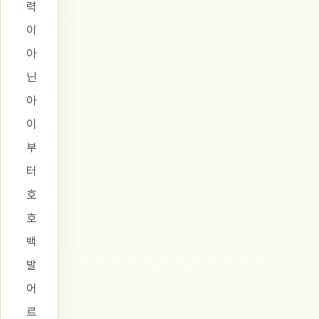
력
이
아
닌
아
이
부
터
호
호
백
발
어
르