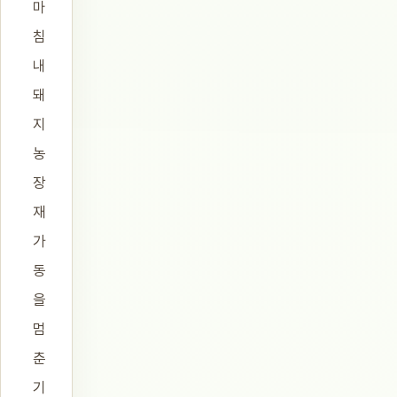
마
침
내
돼
지
농
장
재
가
동
을
멈
춘
기