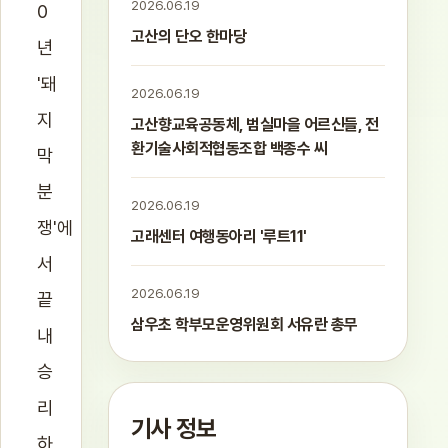
2026.06.19
0
고산의 단오 한마당
년
'돼
2026.06.19
지
고산향교육공동체, 범실마을 어르신들, 전
환기술사회적협동조합 백종수 씨
막
분
2026.06.19
쟁'에
고래센터 여행동아리 '루트11'
서
2026.06.19
끝
삼우초 학부모운영위원회 서유란 총무
내
승
리
기사 정보
하