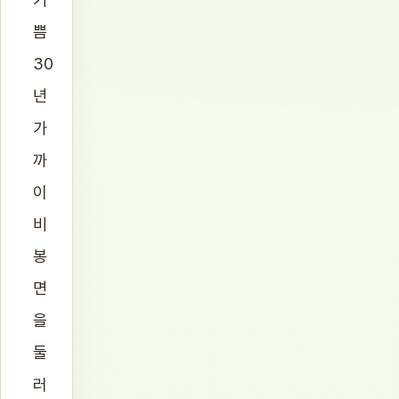
쁨
30
년
가
까
이
비
봉
면
을
둘
러