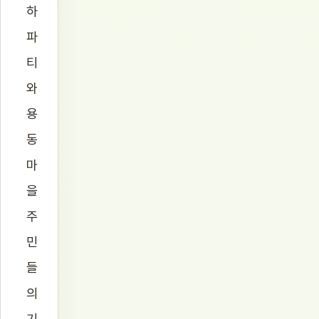
하
파
티
와
용
동
마
을
주
민
들
의
기