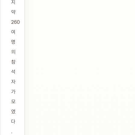
지
약
260
여
명
의
참
석
자
가
모
였
다
.