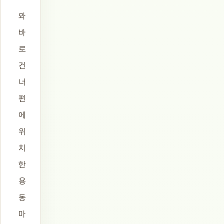
와
바
로
건
너
편
에
위
치
한
용
동
마