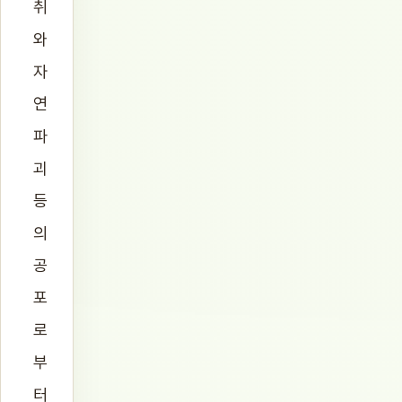
취
와
자
연
파
괴
등
의
공
포
로
부
터