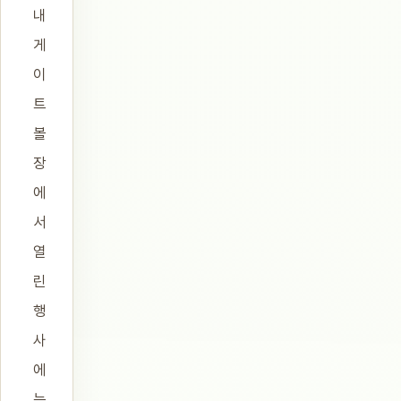
내
게
이
트
볼
장
에
서
열
린
행
사
에
는