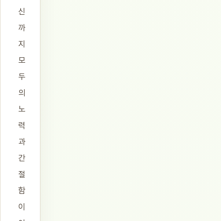
신
까
지
모
두
의
노
력
과
간
절
함
이