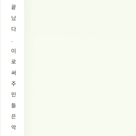
끝
났
다
.
이
로
써
주
민
들
은
악