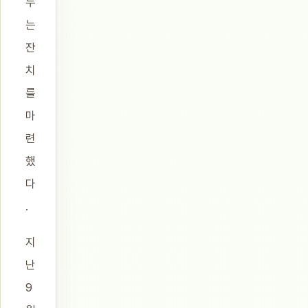
누
는
잔
치
를
마
련
했
다
.
지
난
9