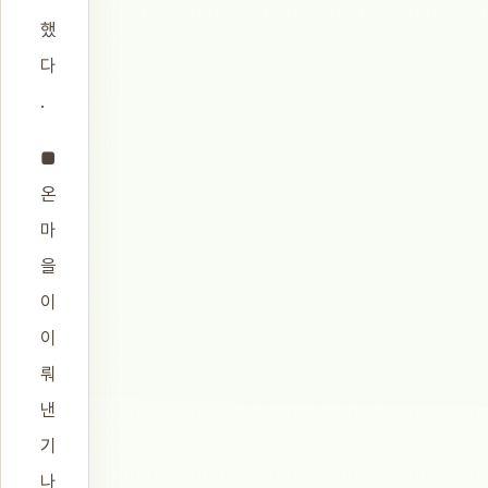
했
다
.
■
온
마
을
이
이
뤄
낸
기
나