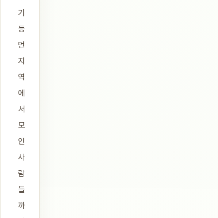
기
등
먼
지
역
에
서
모
인
사
람
들
까