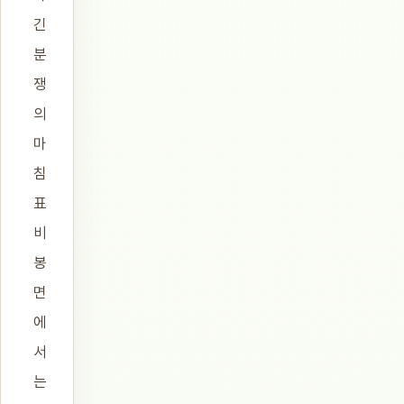
긴
분
쟁
의
마
침
표
비
봉
면
에
서
는