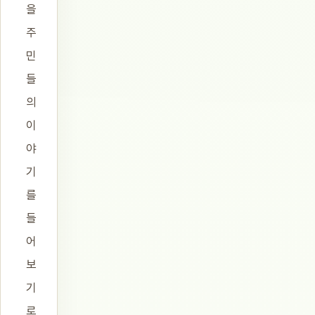
을
주
민
들
의
이
야
기
를
들
어
보
기
로