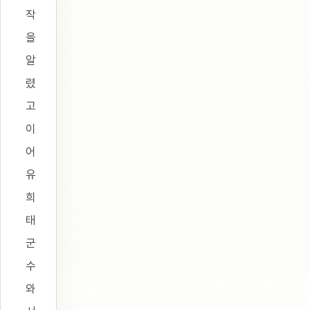
작
을
알
렸
고
이
어
유
희
태
군
수
와