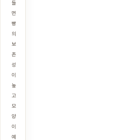
들
면
빵
의
보
존
성
이
높
고
모
양
이
예