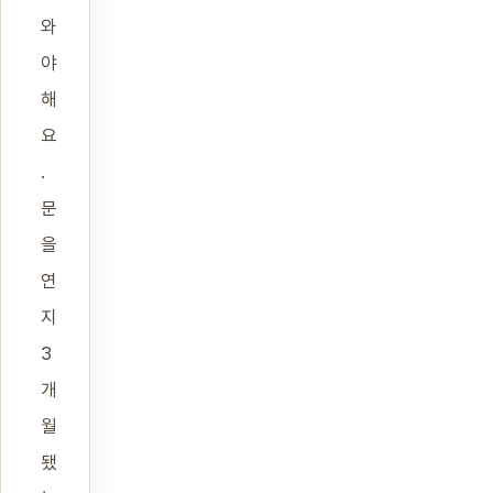
와
야
해
요
.
문
을
연
지
3
개
월
됐