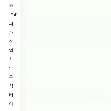
주
(24)
씨
가
창
업
한
‘
우
석
베
이