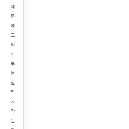
때
문
에
그
의
하
루
는
일
찍
시
작
된