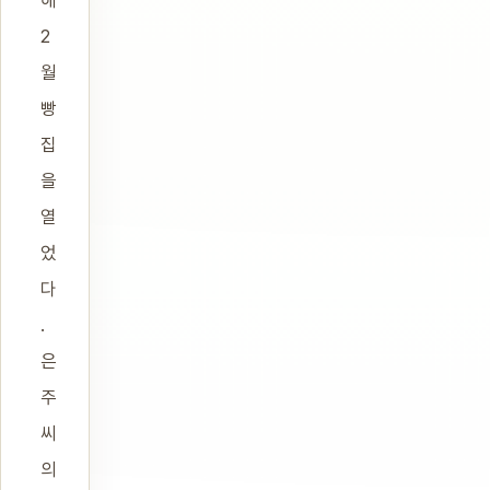
해
2
월
빵
집
을
열
었
다
.
은
주
씨
의