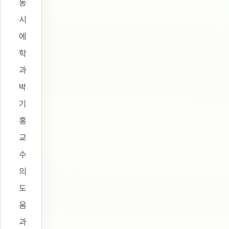
동
시
에
학
과
박
기
홍
교
수
의
도
움
과