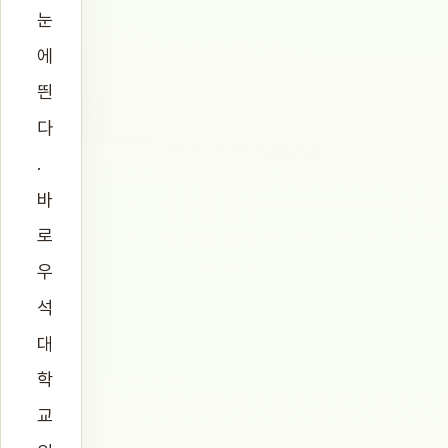
눈
에
띈
다
.
바
로
우
석
대
학
교