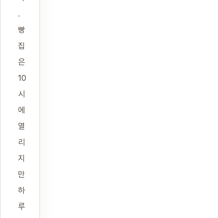
.
빵
집
은
10
시
에
열
리
지
만
하
루