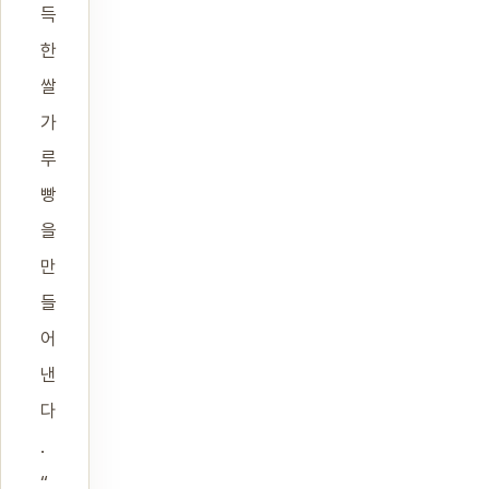
득
한
쌀
가
루
빵
을
만
들
어
낸
다
.
“