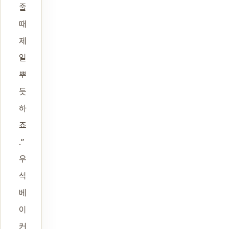
줄
때
제
일
뿌
듯
하
죠
.”
우
석
베
이
커