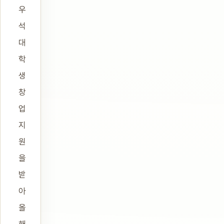
우
석
대
학
생
창
업
지
원
을
받
아
올