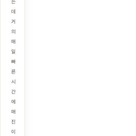
는
데
거
의
매
일
빠
른
시
간
에
매
진
이