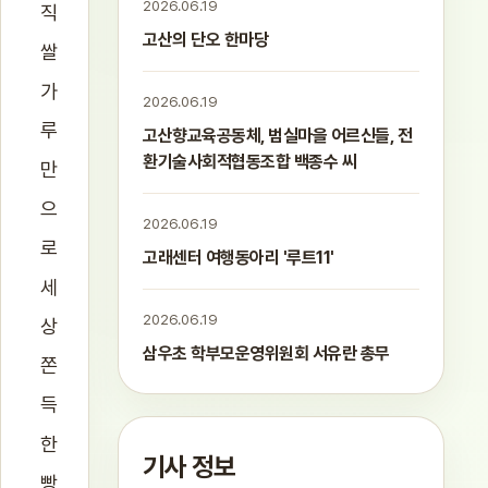
2026.06.19
직
고산의 단오 한마당
쌀
가
2026.06.19
루
고산향교육공동체, 범실마을 어르신들, 전
환기술사회적협동조합 백종수 씨
만
으
2026.06.19
로
고래센터 여행동아리 '루트11'
세
2026.06.19
상
삼우초 학부모운영위원회 서유란 총무
쫀
득
한
기사 정보
빵