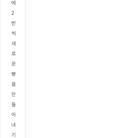
에
2
번
씩
새
로
운
빵
을
만
들
어
내
기