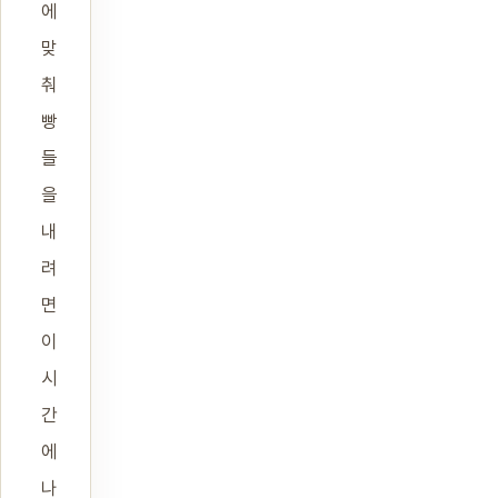
에
맞
춰
빵
들
을
내
려
면
이
시
간
에
나