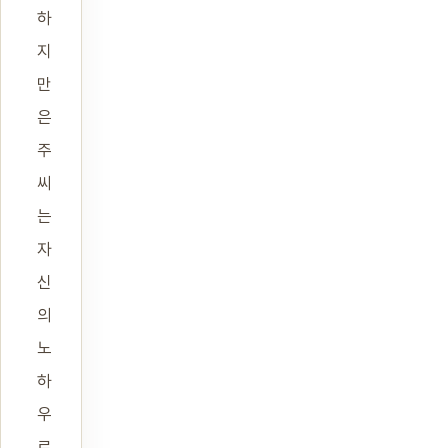
하
지
만
은
주
씨
는
자
신
의
노
하
우
로