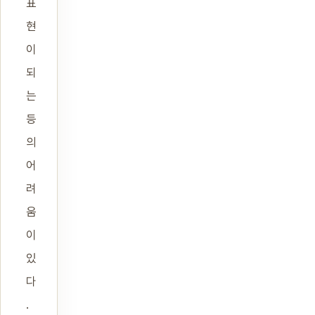
표
현
이
되
는
등
의
어
려
움
이
있
다
.