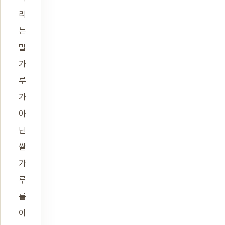
리
는
밀
가
루
가
아
닌
쌀
가
루
를
이