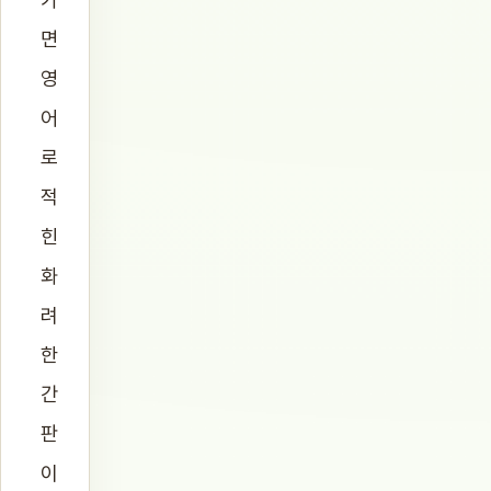
면
영
어
로
적
힌
화
려
한
간
판
이