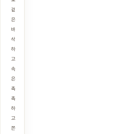
겉
은
바
삭
하
고
속
은
촉
촉
하
고
쫀