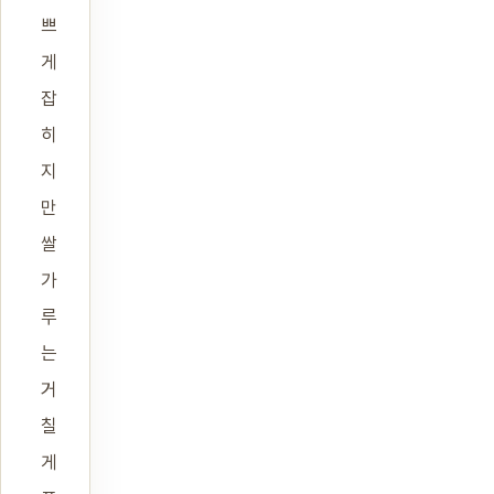
쁘
게
잡
히
지
만
쌀
가
루
는
거
칠
게