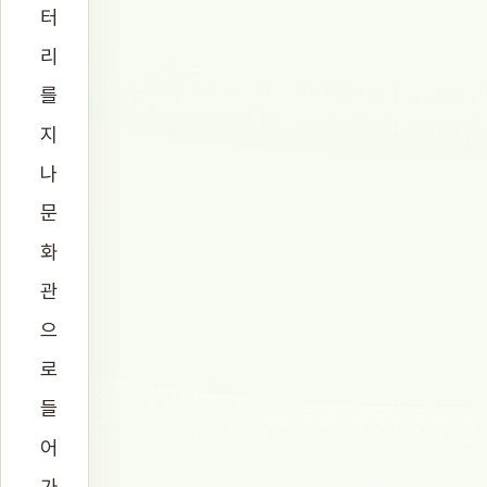
터
리
를
지
나
문
화
관
으
로
들
어
가