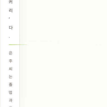
커
리
’
다
.
은
주
씨
는
졸
업
과