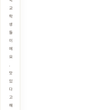
학
교
학
생
들
이
에
요
.
맛
있
다
고
해