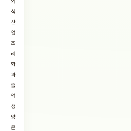
외
식
산
업
조
리
학
과
졸
업
생
양
은