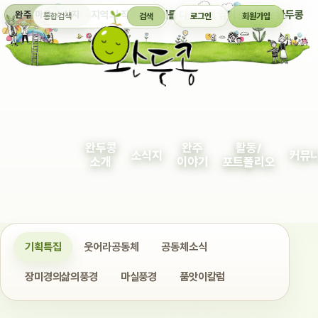
통합검색
지역의 작은 이야기를 다정하게 엮어 보여주는 완두콩
완주 마을 소식지
검색
로그인
회원가입
완두콩
완주
활동/
소식지
커뮤
소개
이야기
포트폴리오
기획특집
웃어라공동체
공동체소식
장미경의삶의풍경
마실풍경
품앗이칼럼