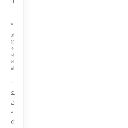
다
.
양
은
주
사
장
님
“
오
픈
시
간