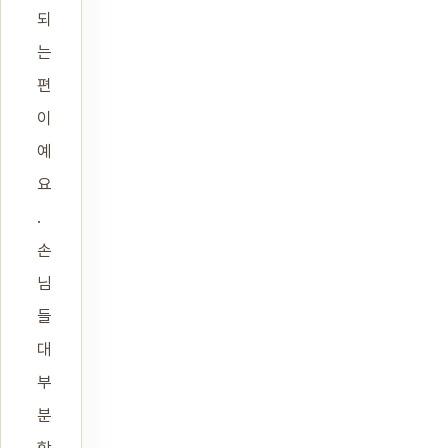
되
는
편
이
예
요
.
손
님
들
대
부
분