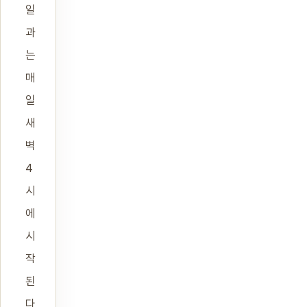
일
과
는
매
일
새
벽
4
시
에
시
작
된
다