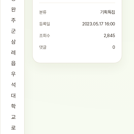
완
분류
기획특집
주
등록일
2023.05.17 16:00
군
조회수
2,845
삼
댓글
0
례
읍
우
석
대
학
교
로