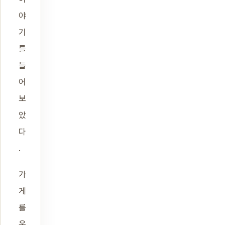
야
기
를
들
어
보
았
다
.
가
게
를
운