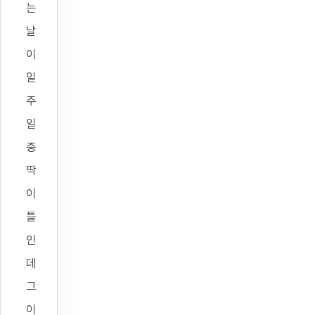
는
날
이
일
주
일
중
딱
이
틀
인
데
그
이