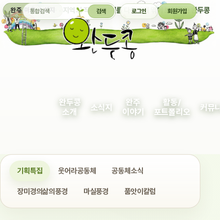
통합검색
지역의 작은 이야기를 다정하게 엮어 보여주는 완두콩
완주 마을 소식지
검색
로그인
회원가입
완두콩
완주
활동/
소식지
커뮤
소개
이야기
포트폴리오
기획특집
웃어라공동체
공동체소식
장미경의삶의풍경
마실풍경
품앗이칼럼