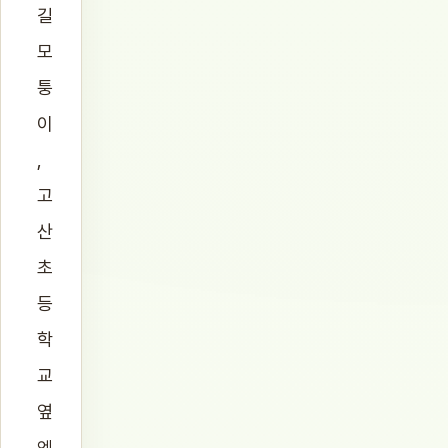
길
모
퉁
이
,
고
산
초
등
학
교
옆
엔