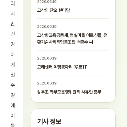
2026.06.19
리
고산의 단오 한마당
지
만
2026.06.19
건
고산향교육공동체, 범실마을 어르신들, 전
환기술사회적협동조합 백종수 씨
강
하
2026.06.19
게
고래센터 여행동아리 '루트11'
일
2026.06.19
주
삼우초 학부모운영위원회 서유란 총무
일
에
이
기사 정보
틀