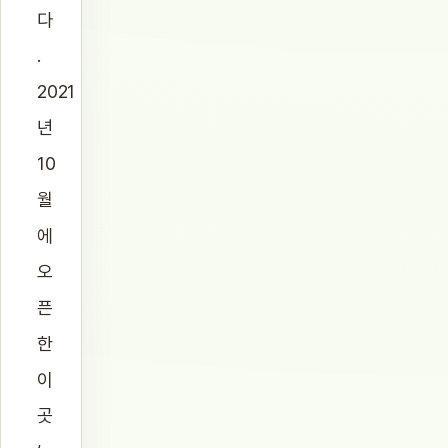
다
.
2021
년
10
월
에
오
픈
한
이
곳