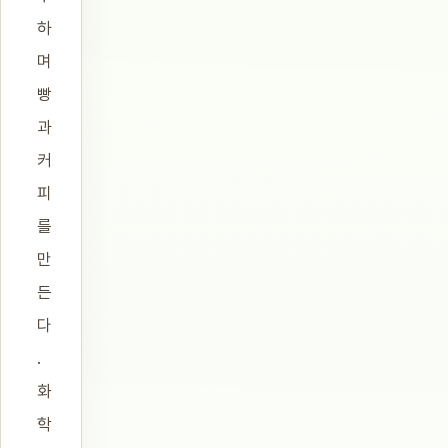
하
며
빵
과
커
피
를
만
든
다
.
화
학