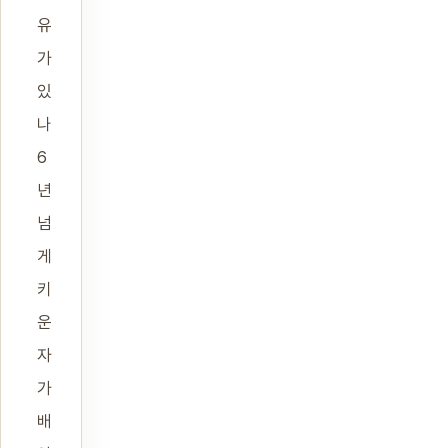
유
가
있
나
6
년
넘
게
키
운
자
가
배