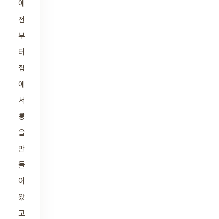
예
전
부
터
집
에
서
빵
을
만
들
어
왔
고