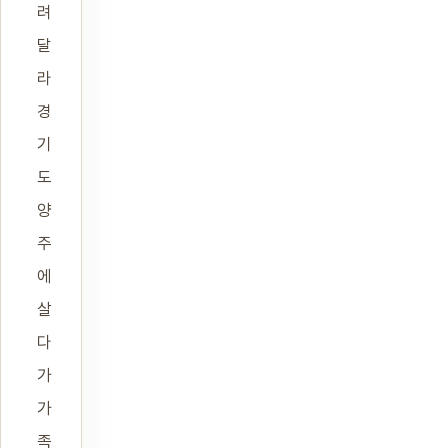
려
달
라
경
기
도
양
주
에
살
다
가
가
족