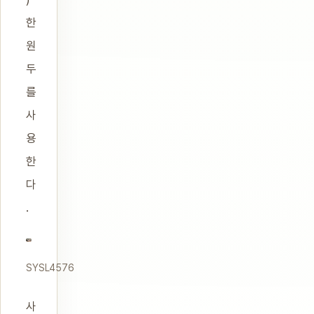
한
원
두
를
사
용
한
다
.
SYSL4576
사