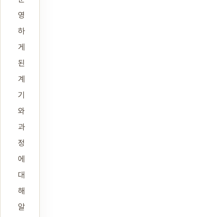
영
하
게
된
계
기
와
과
정
에
대
해
알