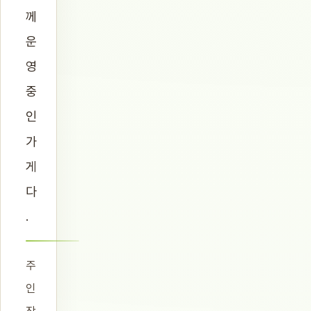
께
운
영
중
인
가
게
다
.
주
인