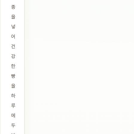
종
을
넣
어
건
강
한
빵
을
하
루
에
두