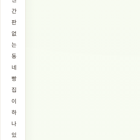
간
판
없
는
동
네
빵
집
이
하
나
있