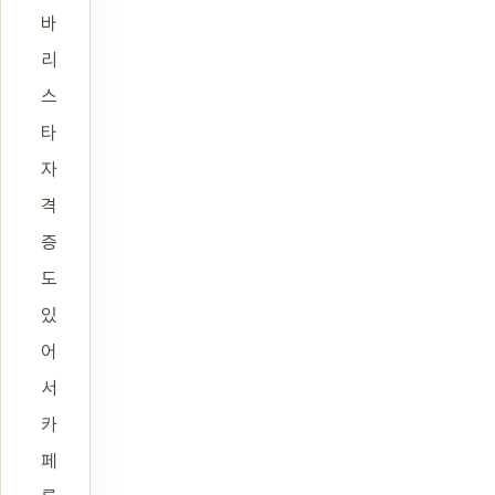
바
리
스
타
자
격
증
도
있
어
서
카
페