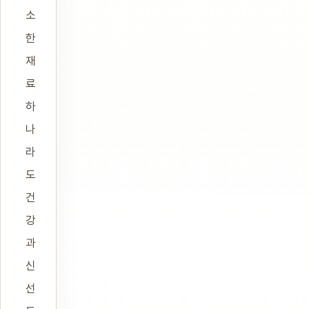
소
한
재
료
하
나
라
도
건
강
과
신
선