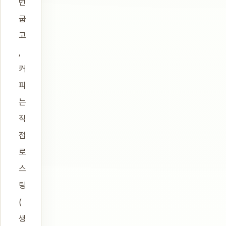
번
굽
고
,
커
피
는
직
접
로
스
팅
(
생