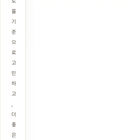
도
를
기
준
으
로
고
민
하
고
,
더
좋
은