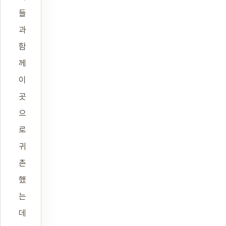
들
과
함
께
이
곳
으
로
귀
촌
했
는
데