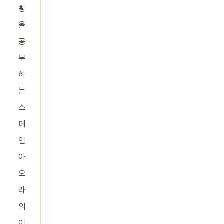
빵
을
공
부
하
는
스
페
인
아
오
라
의
이