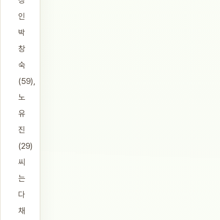
장
인
박
창
숙
(59),
노
유
진
(29)
씨
는
다
채