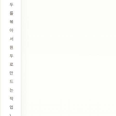
두
를
볶
아
서
원
두
로
만
드
는
작
업
)