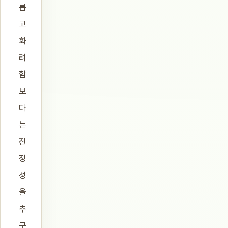
롭
고
화
려
함
보
다
는
진
정
성
을
추
구