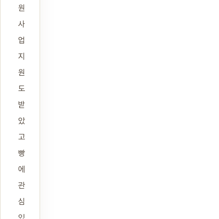
원
사
업
지
원
도
받
았
고
빵
에
관
심
있