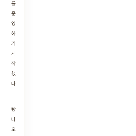
를
운
영
하
기
시
작
했
다
.
빵
나
오