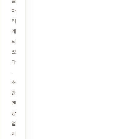
를
차
리
게
되
었
다
.
초
반
엔
창
업
지