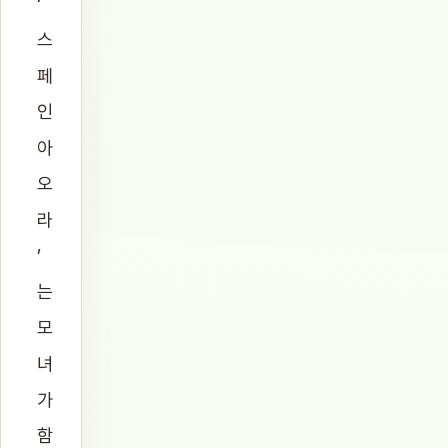
‘
스
페
인
아
오
라
’
는
모
녀
가
함