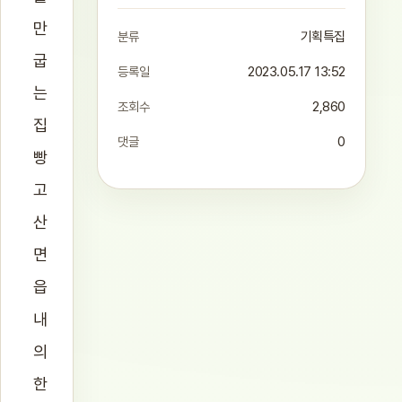
만
분류
기획특집
굽
등록일
2023.05.17 13:52
는
조회수
2,860
집
댓글
0
빵
고
산
면
읍
내
의
한