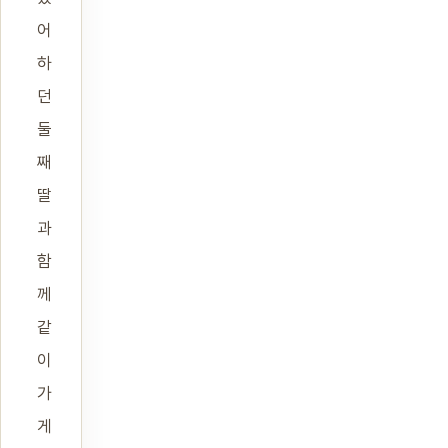
어
하
던
둘
째
딸
과
함
께
같
이
가
게