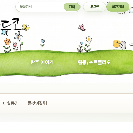
통합검색
검색
로그인
회원가입
완주 이야기
활동/포트폴리오
마실풍경
품앗이칼럼