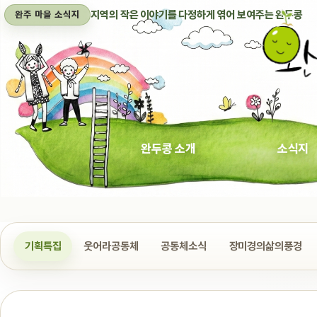
지역의 작은 이야기를 다정하게 엮어 보여주는 완두콩
완주 마을 소식지
완두콩 소개
소식지
기획특집
웃어라공동체
공동체소식
장미경의삶의풍경