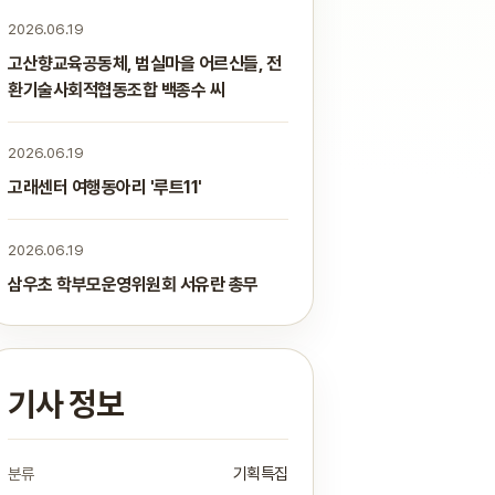
2026.06.19
고산향교육공동체, 범실마을 어르신들, 전
환기술사회적협동조합 백종수 씨
2026.06.19
고래센터 여행동아리 '루트11'
2026.06.19
삼우초 학부모운영위원회 서유란 총무
기사 정보
분류
기획특집