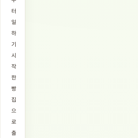
터
일
하
기
시
작
한
빵
집
으
로
출