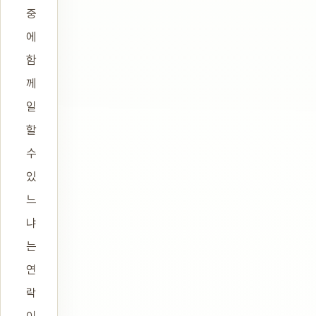
중
에
함
께
일
할
수
있
느
냐
는
연
락
이