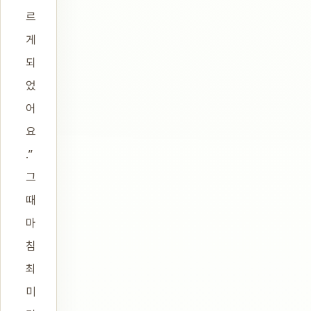
르
게
되
었
어
요
.”
그
때
마
침
최
미