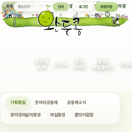
통합검색
지역의 작은 이야기를 다정하게 엮어 보여주는 완두콩
완주 마을 소식지
검색
로그인
회원가입
완두콩
완주
활동/
소식지
커뮤
소개
이야기
포트폴리오
기획특집
웃어라공동체
공동체소식
장미경의삶의풍경
마실풍경
품앗이칼럼