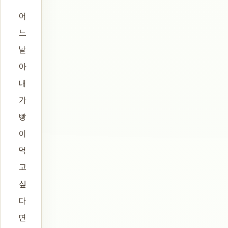
어
느
날
아
내
가
빵
이
먹
고
싶
다
면