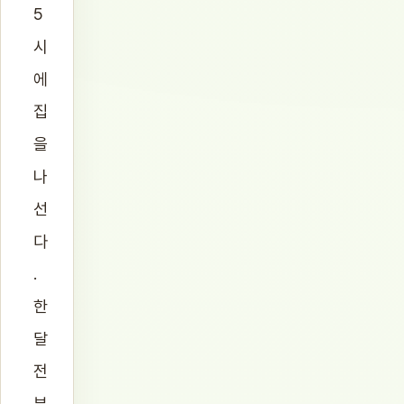
5
시
에
집
을
나
선
다
.
한
달
전
부