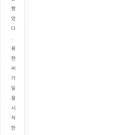
했
었
다
.
용
현
씨
가
일
을
시
작
한