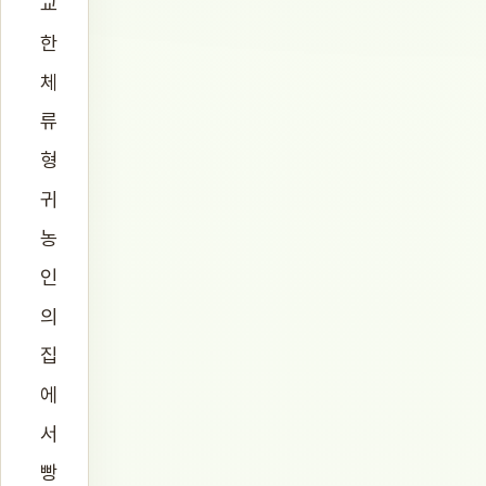
교
한
체
류
형
귀
농
인
의
집
에
서
빵