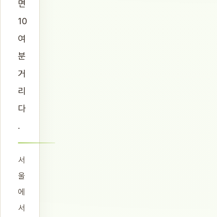
면
10
여
분
거
리
다
.
서
울
에
서