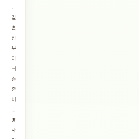
.
결
혼
전
부
터
귀
촌
준
비
…
빵
사