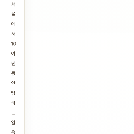
서
울
에
서
10
여
년
동
안
빵
굽
는
일
을