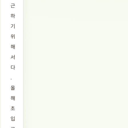
근
하
기
위
해
서
다
.
올
해
초
입