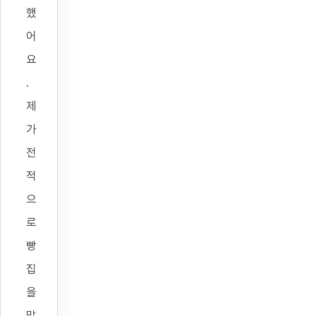
했
어
요
.
제
가
전
적
으
로
빵
집
을
맡