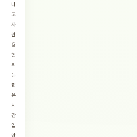
나
고
자
란
용
현
씨
는
짧
은
시
간
일
망