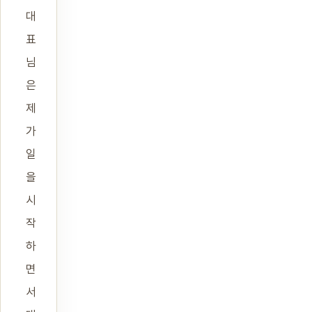
대
표
님
은
제
가
일
을
시
작
하
면
서