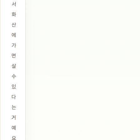
서
화
산
에
가
면
살
수
있
다
는
거
예
요