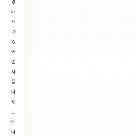
경
대
표
가
있
어
인
사
를
나
눴
는
데
나