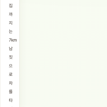
집
까
지
는
7km
남
짓
으
로
차
를
타