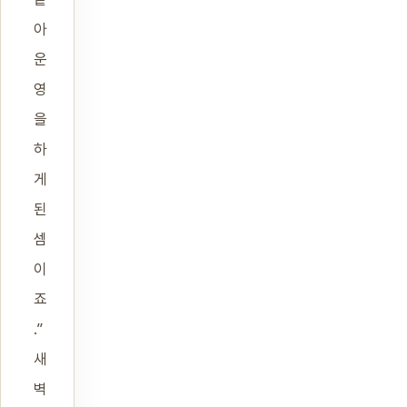
아
운
영
을
하
게
된
셈
이
죠
.”
새
벽