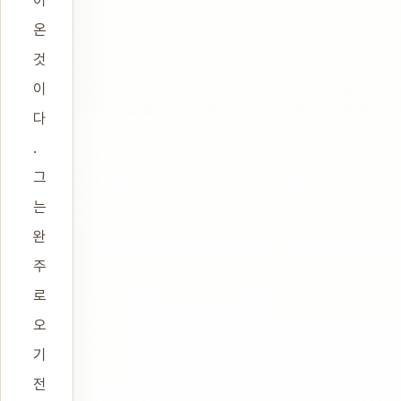
온
것
이
다
.
그
는
완
주
로
오
기
전