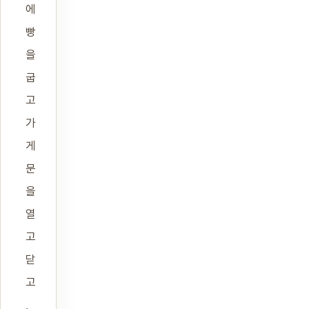
에
빵
을
굽
고
가
게
문
을
열
고
닫
고
,