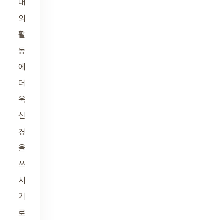
대
외
활
동
에
더
욱
신
경
을
쓰
시
기
로