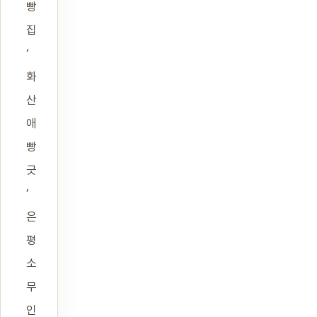
빵
집
‘
화
산
애
빵
긋
’
은
평
소
무
인