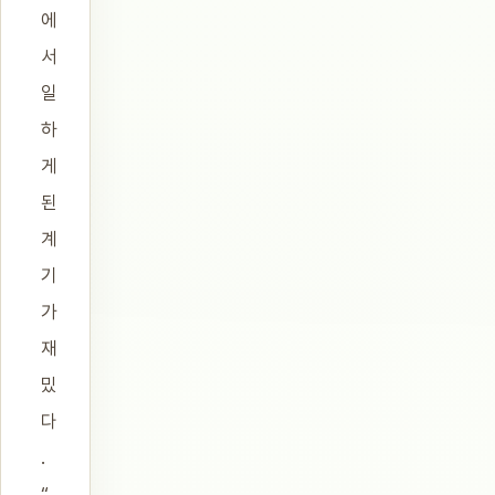
에
서
일
하
게
된
계
기
가
재
밌
다
.
“