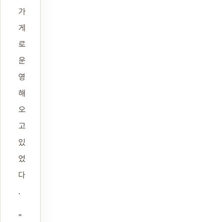
가
게
로
운
영
해
오
고
있
었
다
.
“