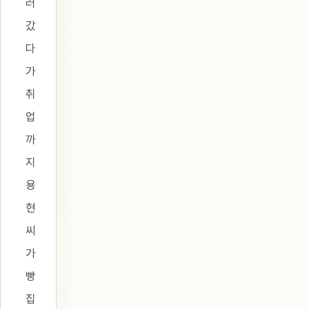
러
갔
다
가
취
업
까
지
용
현
씨
가
빵
집