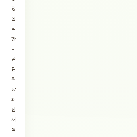
정
한
적
한
시
골
길
위
상
쾌
한
새
벽