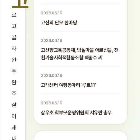
고
2026.06.19
르
고산의 단오 한마당
고
골
2026.06.19
라
고산향교육공동체, 범실마을 어르신들, 전
환기술사회적협동조합 백종수 씨
완
주
2026.06.19
완
고래센터 여행동아리 '루트11'
주
2026.06.19
살
삼우초 학부모운영위원회 서유란 총무
이
새
내