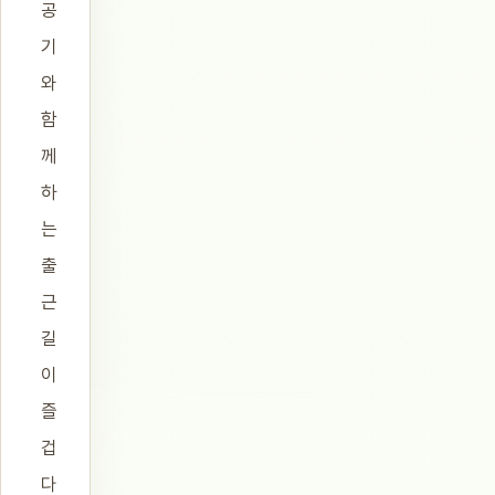
공
기
와
함
께
하
는
출
근
길
이
즐
겁
다