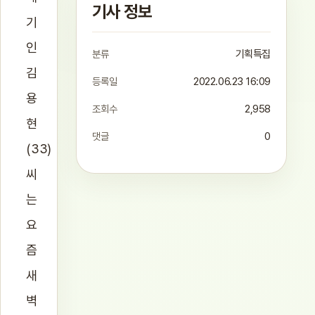
기사 정보
기
인
분류
기획특집
김
등록일
2022.06.23 16:09
용
조회수
2,958
현
댓글
0
(33)
씨
는
요
즘
새
벽