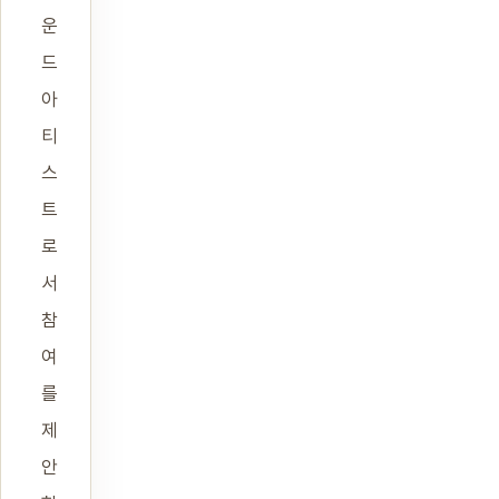
운
드
아
티
스
트
로
서
참
여
를
제
안