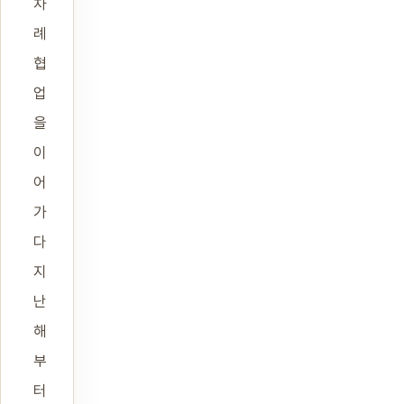
차
례
협
업
을
이
어
가
다
지
난
해
부
터