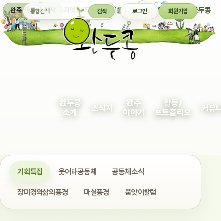
통합검색
지역의 작은 이야기를 다정하게 엮어 보여주는 완두콩
완주 마을 소식지
검색
로그인
회원가입
완두콩
완주
활동/
소식지
커뮤
소개
이야기
포트폴리오
기획특집
웃어라공동체
공동체소식
장미경의삶의풍경
마실풍경
품앗이칼럼