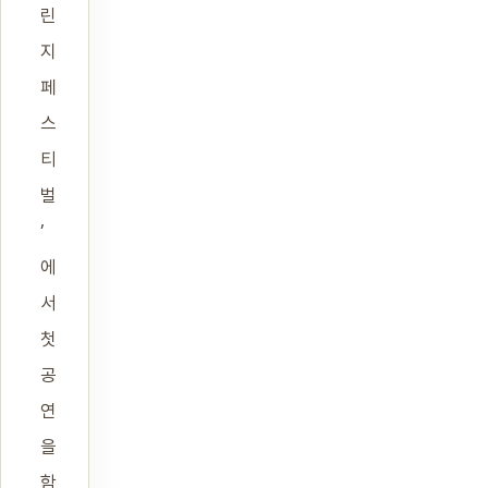
린
지
페
스
티
벌
’
에
서
첫
공
연
을
함