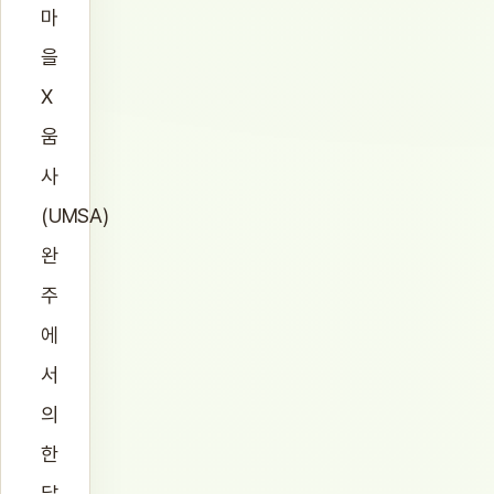
마
을
X
움
사
(UMSA)
완
주
에
서
의
한
달