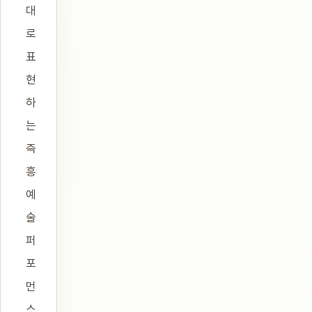
대
로
표
현
하
는
즉
흥
예
술
퍼
포
먼
스