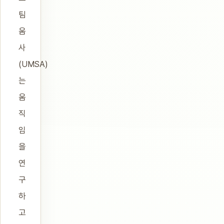
팀
움
사
(UMSA)
는
움
직
임
을
연
구
하
고