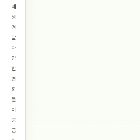
때
생
겨
날
다
양
한
변
화
들
이
궁
금