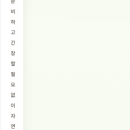
준
비
하
고
긴
장
할
필
요
없
이
자
연