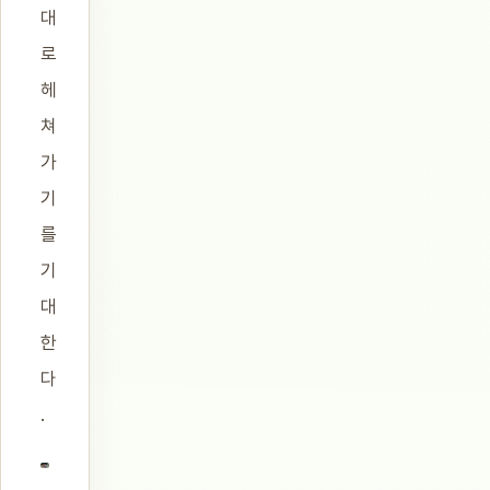
대
로
헤
쳐
가
기
를
기
대
한
다
.