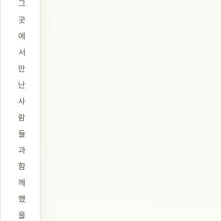
그
곳
에
서
만
난
사
람
들
과
함
께
했
을