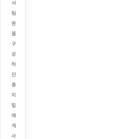
서
팀
원
을
구
성
하
던
중
지
킬
에
게
사