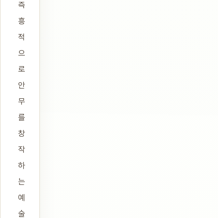
즉
흥
적
으
로
안
무
를
창
작
하
는
예
술