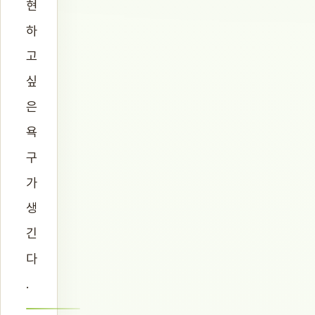
현
하
고
싶
은
욕
구
가
생
긴
다
.