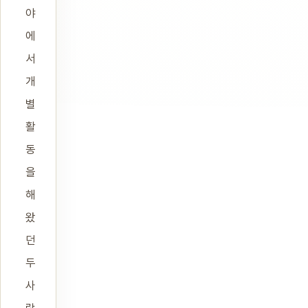
야
에
서
개
별
활
동
을
해
왔
던
두
사