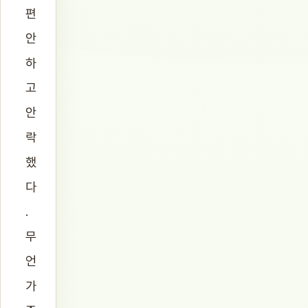
편
안
하
고
안
락
했
다
.
무
언
가