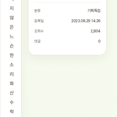
지
분류
기획특집
않
등록일
2023.08.29 14:26
은
조회수
2,804
느
댓글
0
슨
한
소
리
화
산
수
락