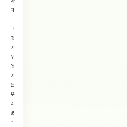
하
다
.
그
것
이
무
엇
이
든
우
리
방
식