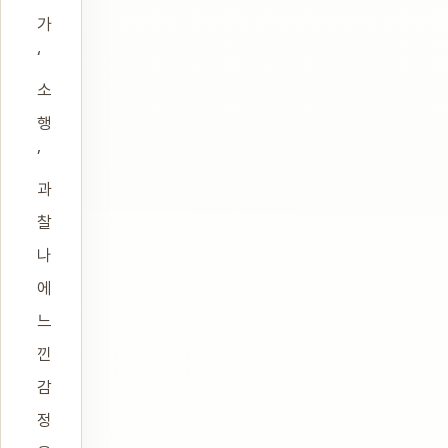
가
‘
소
행
’
과
찰
나
에
느
낀
감
정