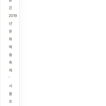
람
은
2019
년
문
화
예
술
축
제
‘
서
울
프