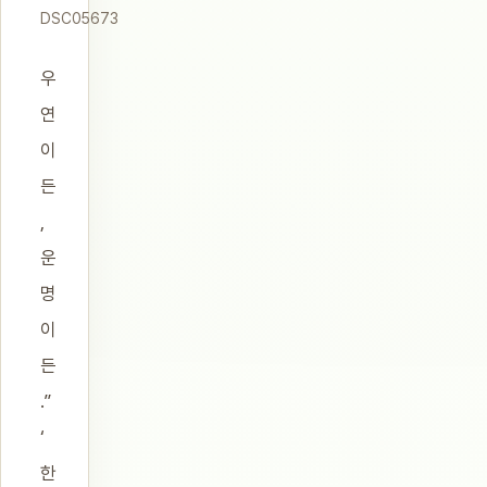
DSC05673
우
연
이
든
,
운
명
이
든
.”
‘
한