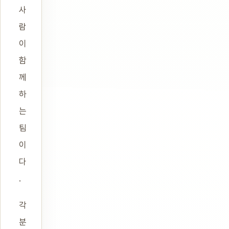
사
람
이
함
께
하
는
팀
이
다
.
각
분