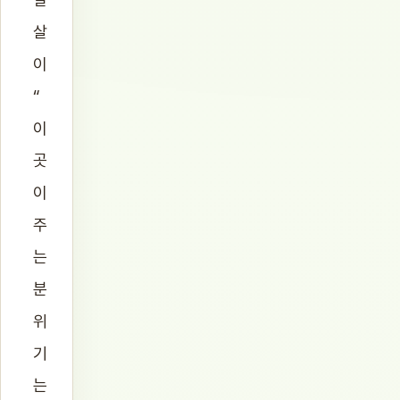
살
이
“
이
곳
이
주
는
분
위
기
는