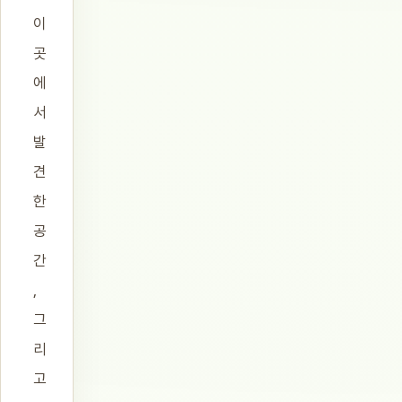
이
곳
에
서
발
견
한
공
간
,
그
리
고