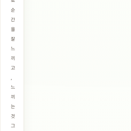
로
순
간
을
잘
느
끼
고
,
느
끼
는
것
그