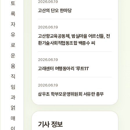
2026.06.19
토
고산의 단오 한마당
록
자
2026.06.19
유
고산향교육공동체, 범실마을 어르신들, 전
환기술사회적협동조합 백종수 씨
로
운
2026.06.19
움
고래센터 여행동아리 '루트11'
직
2026.06.19
임
삼우초 학부모운영위원회 서유란 총무
과
얽
매
기사 정보
이