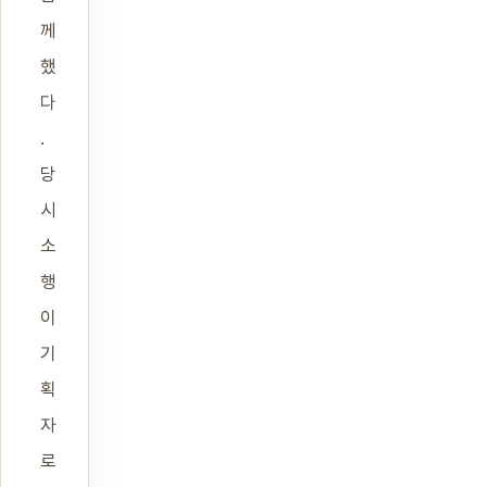
께
했
다
.
당
시
소
행
이
기
획
자
로