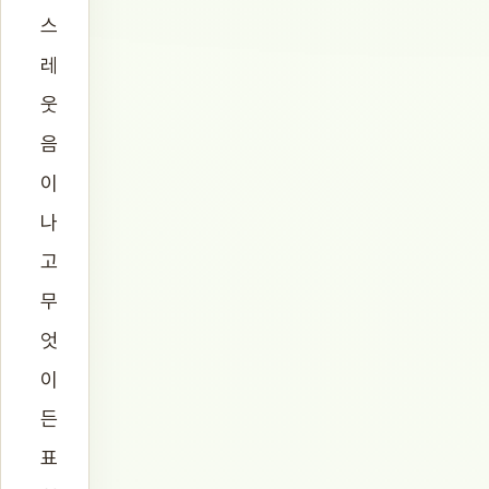
스
레
웃
음
이
나
고
무
엇
이
든
표