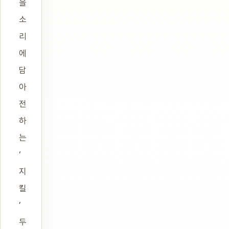
을
소
리
에
담
아
전
하
는
‘
지
킬
’
두