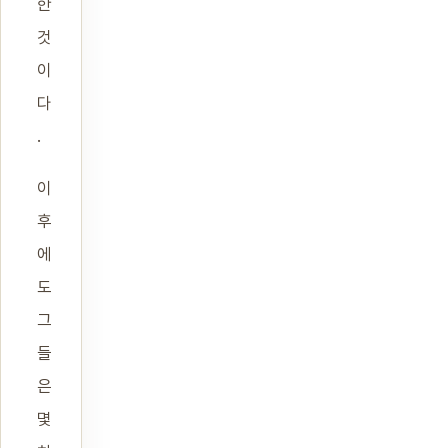
한
것
이
다
.
이
후
에
도
그
들
은
몇