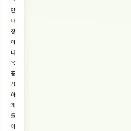
만
나
장
이
더
욱
풍
성
하
게
돌
아