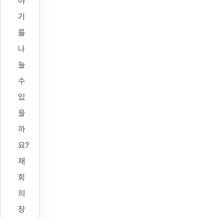
야
기
를
나
눌
수
있
을
까
요?
재
회
의
장