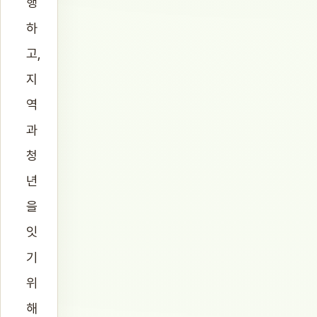
행
하
고,
지
역
과
청
년
을
잇
기
위
해