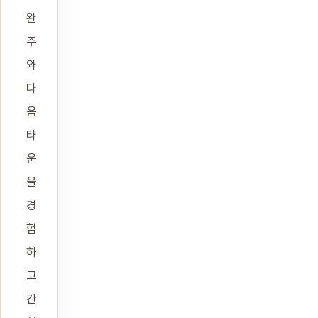
완
주
와
다
음
타
운
을
경
험
하
고
간