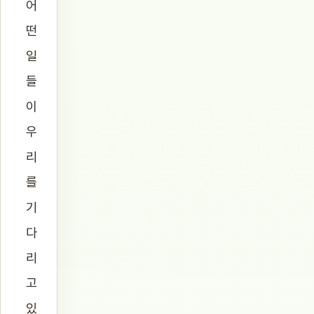
어
떤
일
들
이
우
리
를
기
다
리
고
있