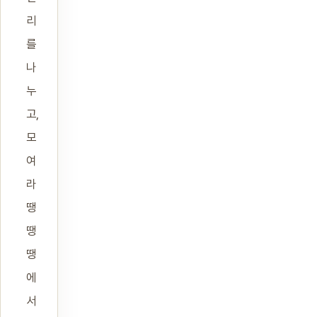
리
를
나
누
고,
모
여
라
땡
땡
땡
에
서