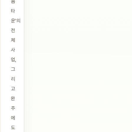
음
타
운’의
전
체
사
업,
그
리
고
완
주
에
도