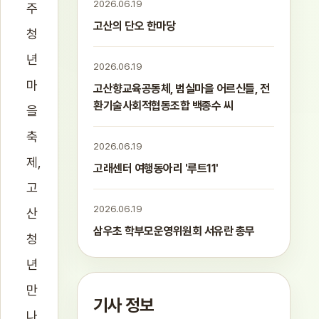
2026.06.19
주
고산의 단오 한마당
청
년
2026.06.19
마
고산향교육공동체, 범실마을 어르신들, 전
환기술사회적협동조합 백종수 씨
을
축
2026.06.19
제,
고래센터 여행동아리 '루트11'
고
2026.06.19
산
삼우초 학부모운영위원회 서유란 총무
청
년
만
기사 정보
나