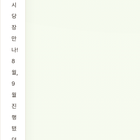
시
당
장
만
나!
8
월,
9
월
진
행
됐
던