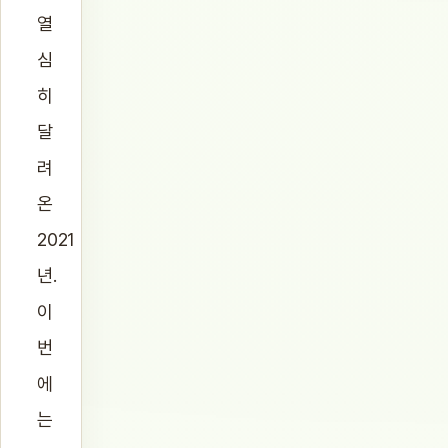
열
심
히
달
려
온
2021
년.
이
번
에
는