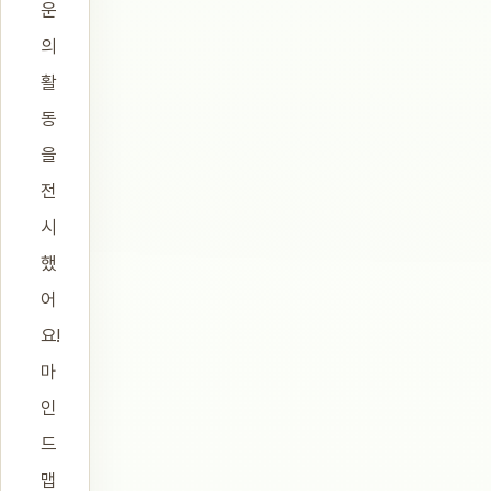
운
의
활
동
을
전
시
했
어
요!
마
인
드
맵