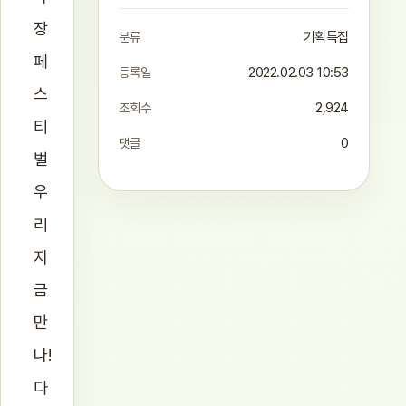
장
분류
기획특집
페
등록일
2022.02.03 10:53
스
조회수
2,924
티
댓글
0
벌
우
리
지
금
만
나!
다