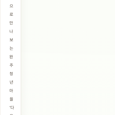
으
로
만
나
보
는
완
주
청
년
마
을
‘다