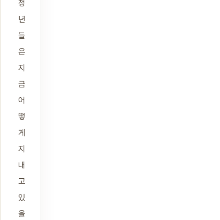
청
년
들
은
지
금
어
떻
게
지
내
고
있
을