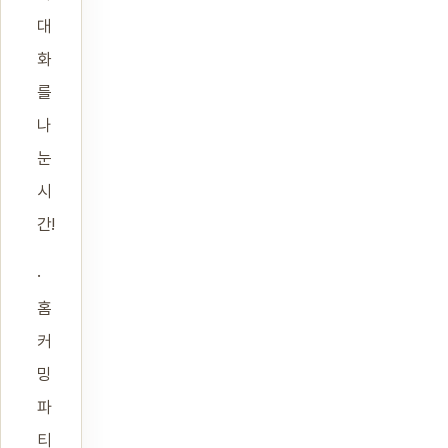
대
화
를
나
눈
시
간!
·
홈
커
밍
파
티