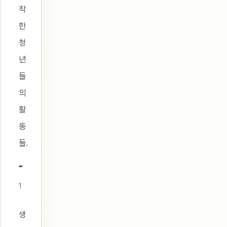
착
한
청
년
들
의
활
동
들.
1
생