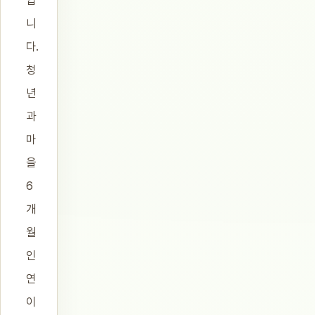
입
니
다.
청
년
과
마
을
6
개
월
인
연
이