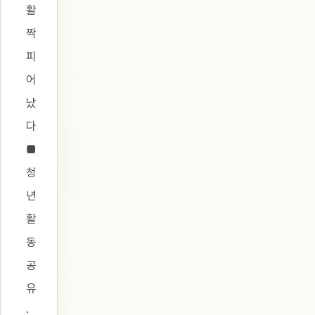
활
짝
피
어
났
다
■
청
년
활
동
공
유
·