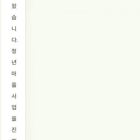
왔
습
니
다.
청
년
마
을
사
업
을
진