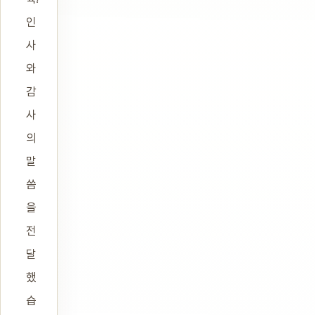
인
사
와
감
사
의
말
씀
을
전
달
했
습