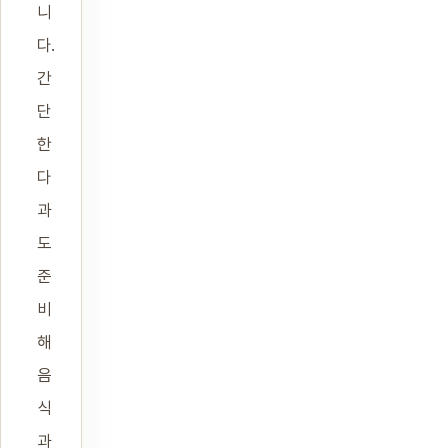
니
다.
간
단
한
다
과
도
준
비
해
음
식
과