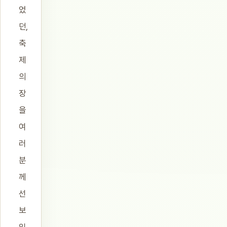
었
던,
축
제
의
장
을
여
러
분
께
선
보