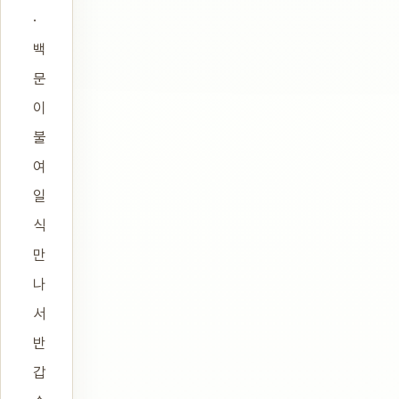
·
백
문
이
불
여
일
식
만
나
서
반
갑