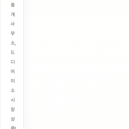
중
개
사
무
소,
드
디
어
미
소
시
장
상
륙!