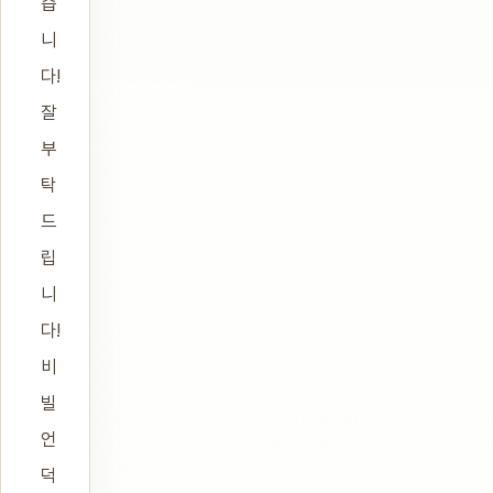
습
니
다!
잘
부
탁
드
립
니
다!
비
빌
언
덕