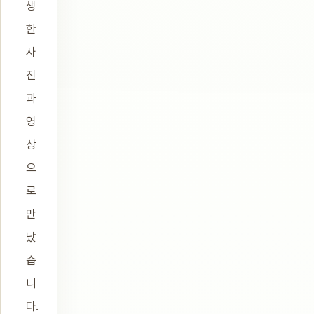
생
한
사
진
과
영
상
으
로
만
났
습
니
다.