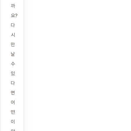
까
요?
다
시
만
날
수
있
다
면
어
떤
이