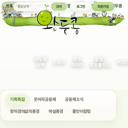
통합검색
지역의 작은 이야기를 다정하게 엮어 보여주는 완두콩
완주 마을 소식지
검색
로그인
회원가입
완두콩
완주
활동/
소식지
커뮤
소개
이야기
포트폴리오
기획특집
웃어라공동체
공동체소식
장미경의삶의풍경
마실풍경
품앗이칼럼