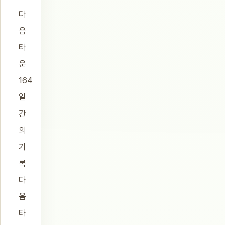
다
음
타
운
164
일
간
의
기
록
다
음
타