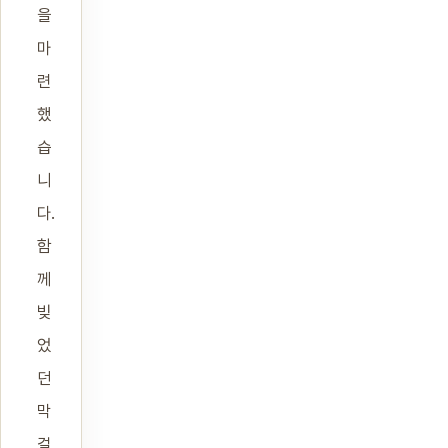
을
마
련
했
습
니
다.
함
께
빚
었
던
막
걸