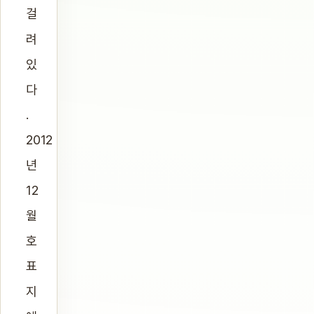
걸
려
있
다
.
2012
년
12
월
호
표
지