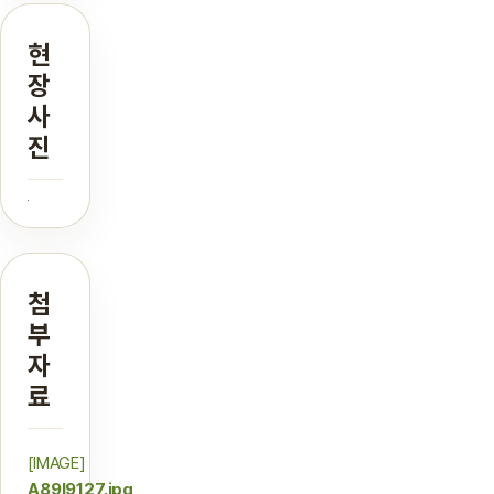
현
장
사
진
첨
부
자
료
[IMAGE]
A89I9127.jpg