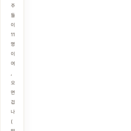
주
들
이
11
명
이
여
,
오
면
겁
나
(