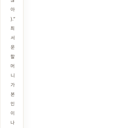
많
아
).”
최
서
운
할
머
니
가
본
인
이
나