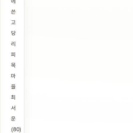
에
쓴
고
당
리
피
목
마
을
최
서
운
(80)