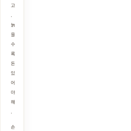
고
.
늙
을
수
록
돈
있
어
야
해
.
손