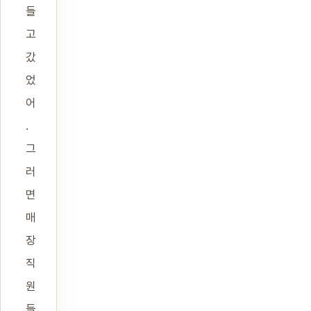
들
고
갔
었
어
.
그
러
면
매
장
직
원
들