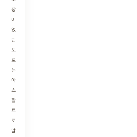
장
이
었
던
도
로
는
아
스
팔
트
로
말