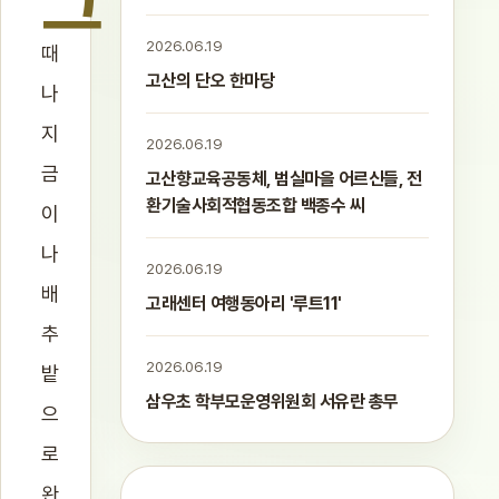
그
2026.06.19
때
고산의 단오 한마당
나
지
2026.06.19
금
고산향교육공동체, 범실마을 어르신들, 전
환기술사회적협동조합 백종수 씨
이
나
2026.06.19
배
고래센터 여행동아리 '루트11'
추
2026.06.19
밭
삼우초 학부모운영위원회 서유란 총무
으
로
완