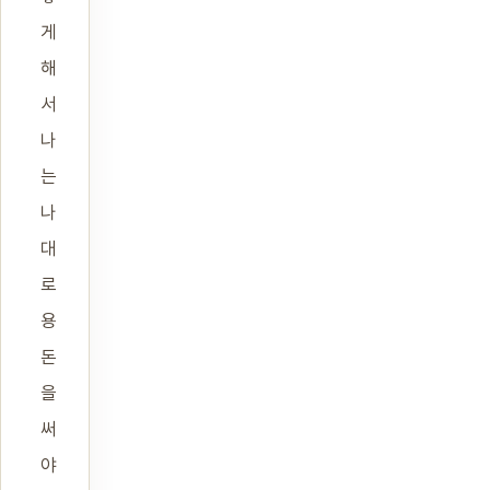
게
해
서
나
는
나
대
로
용
돈
을
써
야