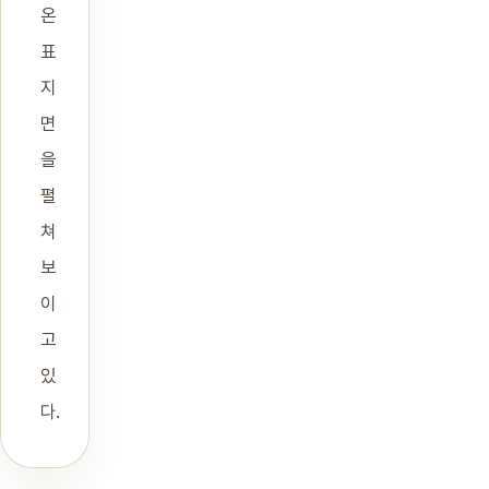
온
표
지
면
을
펼
쳐
보
이
고
있
다.