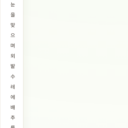
눈
을
맞
으
며
외
발
수
레
에
배
추
를