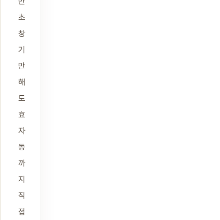
만
초
창
기
만
해
도
효
자
동
까
지
직
접