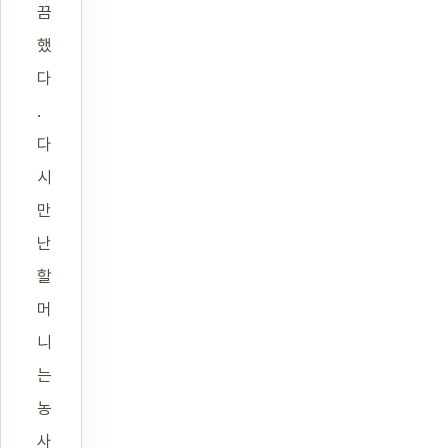
끔
했
다
.
다
시
만
난
할
머
니
는
농
사