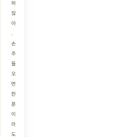
하
잖
아
.
손
주
들
오
면
한
푼
이
라
도