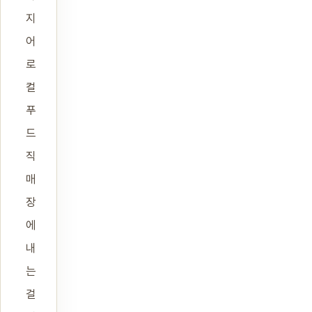
지
어
로
컬
푸
드
직
매
장
에
내
는
걸