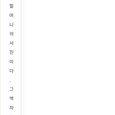
할
머
니
의
사
진
이
다
.
그
액
자