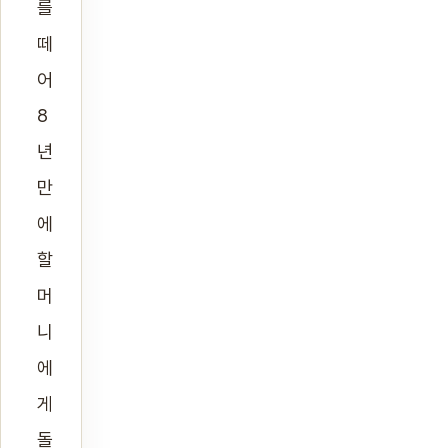
를
떼
어
8
년
만
에
할
머
니
에
게
돌