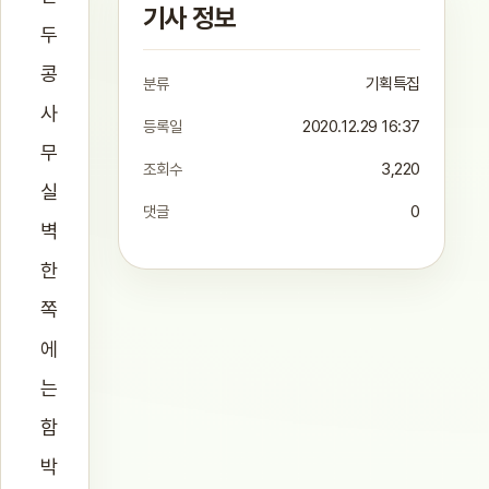
기사 정보
두
콩
분류
기획특집
사
등록일
2020.12.29 16:37
무
조회수
3,220
실
댓글
0
벽
한
쪽
에
는
함
박