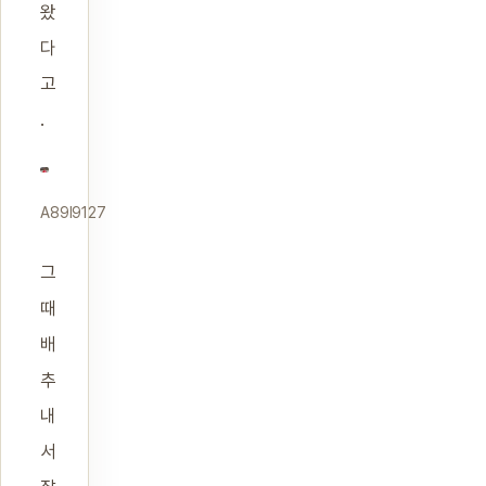
왔
다
고
.
A89I9127
그
때
배
추
내
서