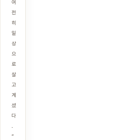
여
전
히
일
상
으
로
살
고
계
셨
다
.
“