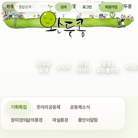
통합검색
지역의 작은 이야기를 다정하게 엮어 보여주는 완두콩
완주 마을 소식지
검색
로그인
회원가입
완두콩
완주
활동/
소식지
커뮤
소개
이야기
포트폴리오
기획특집
웃어라공동체
공동체소식
장미경의삶의풍경
마실풍경
품앗이칼럼