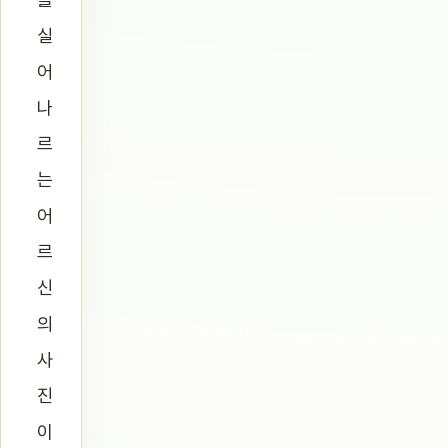
실
어
나
르
는
어
르
신
의
사
진
이