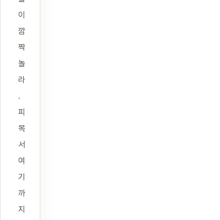
이
깜
짝
놀
라
.
피
목
서
여
기
까
지