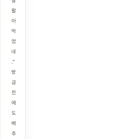
잘
팔
아
먹
었
네
.”
방
금
전
에
도
배
추