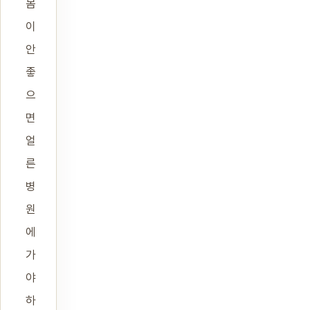
몸
이
안
좋
으
면
얼
른
병
원
에
가
야
하