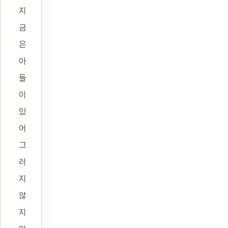
지
금
은
아
들
이
있
어
그
러
지
않
지