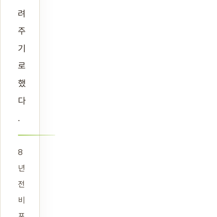
려
주
기
로
했
다
.
8
년
전
비
포