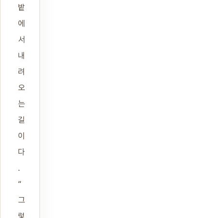
밭
에
서
내
려
오
는
길
이
다
.
“
그
렇