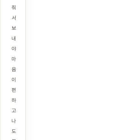
줘
서
보
내
야
마
음
이
편
하
고
나
도