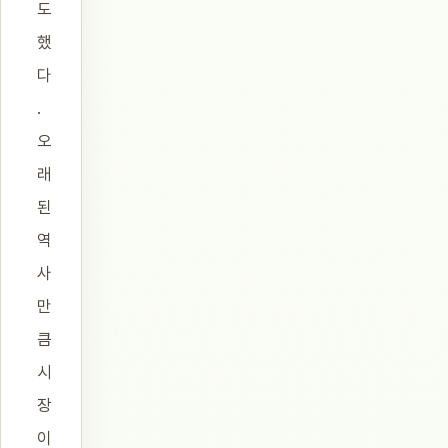
도
했
다
.
오
래
된
역
사
만
큼
시
장
이