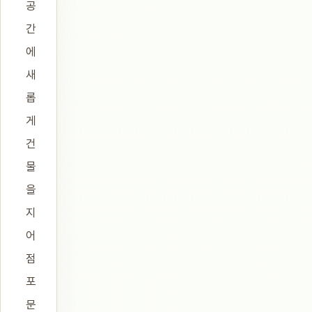
공
간
에
새
롭
게
건
물
을
지
어
점
포
문