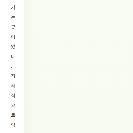
가
는
곳
이
었
다
.
지
리
적
으
로
익