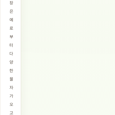
장
은
예
로
부
터
다
양
한
물
자
가
오
고