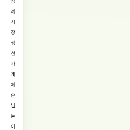
삼
례
시
장
생
선
가
게
에
손
님
들
이