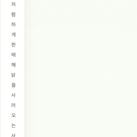
저
렴
하
게
판
매
해
닭
을
사
러
오
는
사