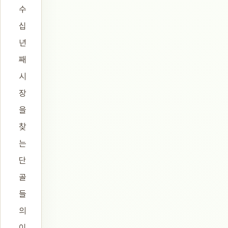
수
십
년
째
시
장
을
찾
는
단
골
들
의
이