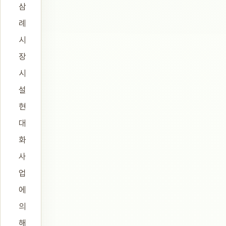
삼
례
시
장
시
설
현
대
화
사
업
에
의
해