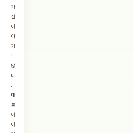
가
진
이
야
기
도
많
다
.
대
를
이
어