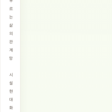
우
르
는
삶
의
관
계
망
시
설
현
대
화