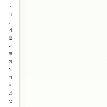
서
다
.
기
존
시
장
이
위
치
해
있
던