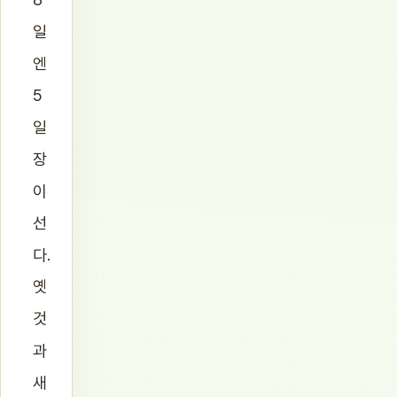
일
엔
5
일
장
이
선
다.
옛
것
과
새