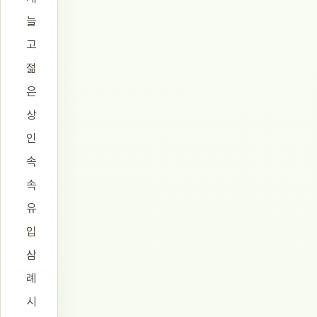
늘
고
젊
은
상
인
속
속
유
입
삼
례
시