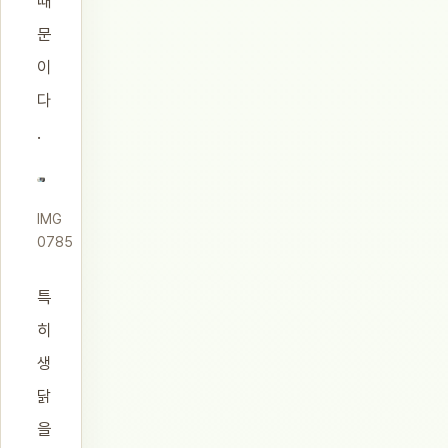
때
문
이
다
.
IMG
0785
특
히
생
닭
을