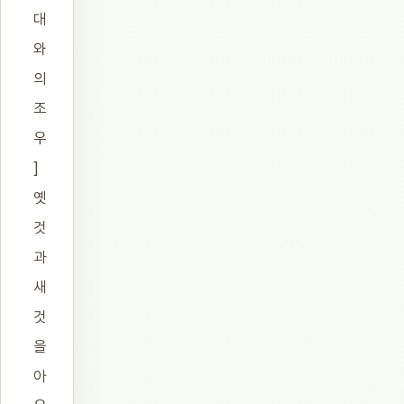
대
와
의
조
우
]
옛
것
과
새
것
을
아