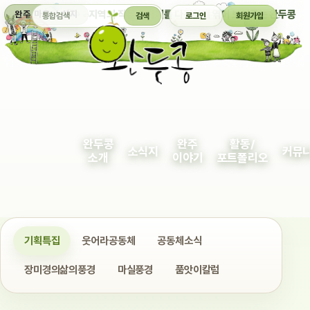
통합검색
지역의 작은 이야기를 다정하게 엮어 보여주는 완두콩
완주 마을 소식지
검색
로그인
회원가입
완두콩
완주
활동/
소식지
커뮤
소개
이야기
포트폴리오
기획특집
웃어라공동체
공동체소식
장미경의삶의풍경
마실풍경
품앗이칼럼