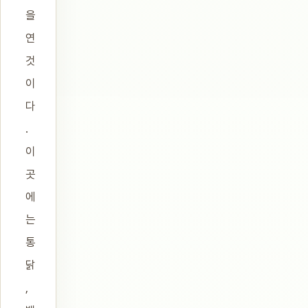
을
연
것
이
다
.
이
곳
에
는
통
닭
,