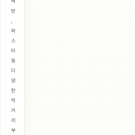
백
반
,
파
스
타
등
다
양
한
먹
거
리
부