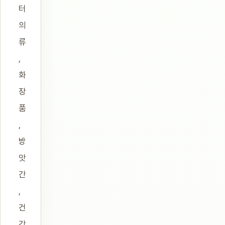
터
의
류
,
화
장
품
,
방
앗
간
,
건
강