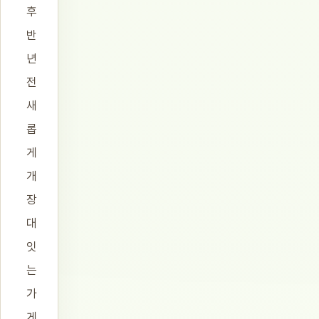
후
반
년
전
새
롭
게
개
장
대
잇
는
가
게