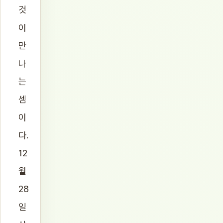
것
이
만
나
는
셈
이
다.
12
월
28
일