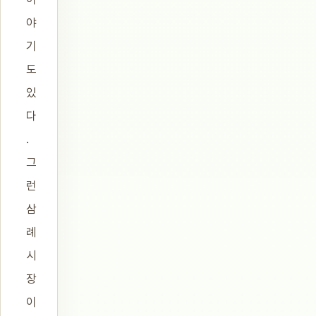
야
기
도
있
다
.
그
런
삼
례
시
장
이