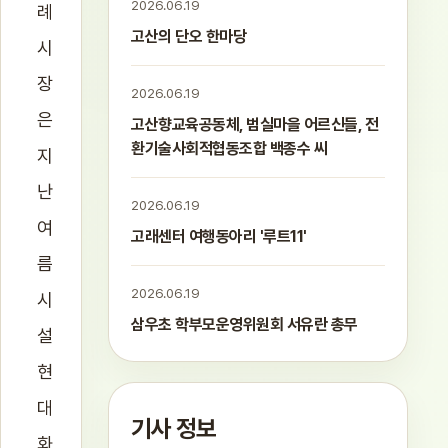
2026.06.19
례
고산의 단오 한마당
시
장
2026.06.19
은
고산향교육공동체, 범실마을 어르신들, 전
환기술사회적협동조합 백종수 씨
지
난
2026.06.19
여
고래센터 여행동아리 '루트11'
름
2026.06.19
시
삼우초 학부모운영위원회 서유란 총무
설
현
대
기사 정보
화