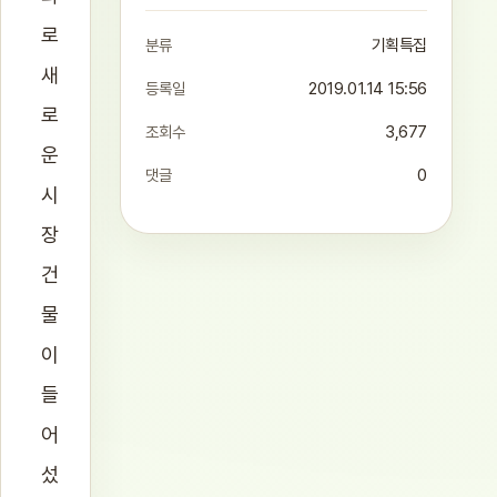
로
분류
기획특집
새
등록일
2019.01.14 15:56
로
조회수
3,677
운
댓글
0
시
장
건
물
이
들
어
섰