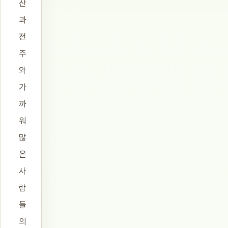
산
과
전
주
와
가
까
워
많
은
사
람
들
의