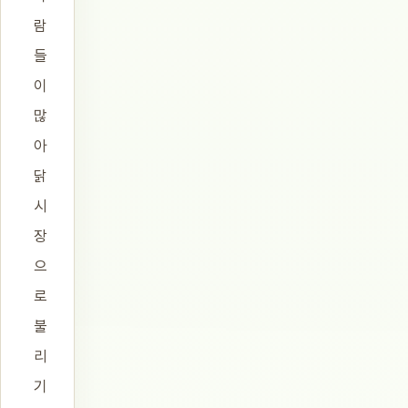
람
들
이
많
아
닭
시
장
으
로
불
리
기