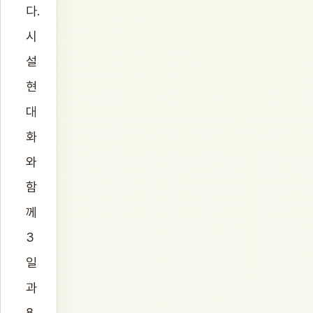
다.
시
설
현
대
화
와
함
께
3
일
과
8