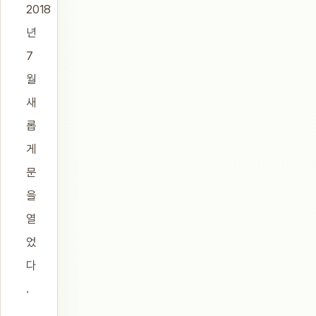
2018
년
7
월
새
롭
게
문
을
열
었
다
.