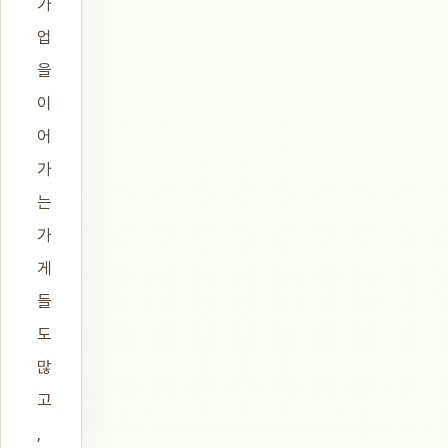
가
업
을
이
어
가
는
가
게
들
도
많
고
,