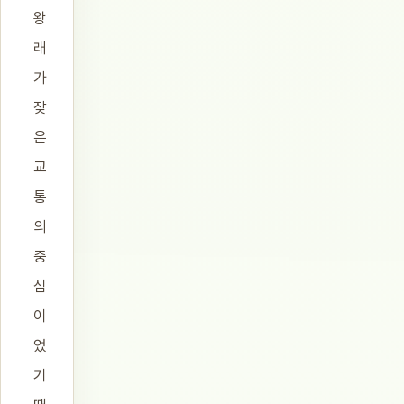
왕
래
가
잦
은
교
통
의
중
심
이
었
기