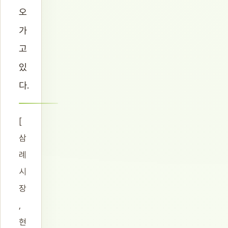
오
가
고
있
다.
[
삼
례
시
장
,
현