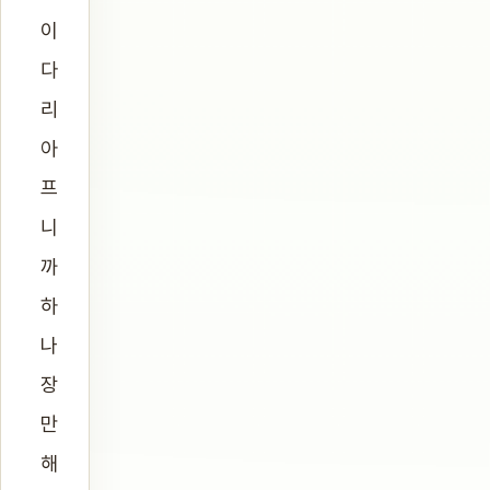
이
다
리
아
프
니
까
하
나
장
만
해