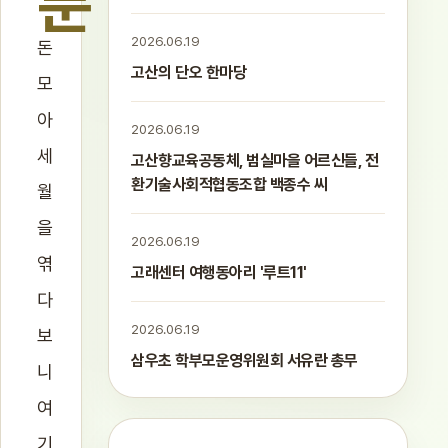
푼
2026.06.19
돈
고산의 단오 한마당
모
아
2026.06.19
세
고산향교육공동체, 범실마을 어르신들, 전
환기술사회적협동조합 백종수 씨
월
을
2026.06.19
엮
고래센터 여행동아리 '루트11'
다
2026.06.19
보
삼우초 학부모운영위원회 서유란 총무
니
여
기