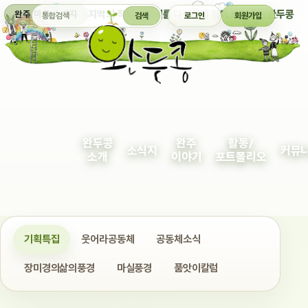
통합검색
지역의 작은 이야기를 다정하게 엮어 보여주는 완두콩
완주 마을 소식지
검색
로그인
회원가입
완두콩
완주
활동/
소식지
커뮤
소개
이야기
포트폴리오
기획특집
웃어라공동체
공동체소식
장미경의삶의풍경
마실풍경
품앗이칼럼