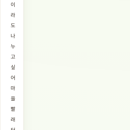
이
라
도
나
누
고
싶
어
마
을
빨
래
터