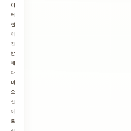
미
터
떨
어
진
밭
에
다
녀
오
신
어
르
신