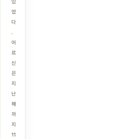
있
었
다
.
어
르
신
은
지
난
해
까
지
11