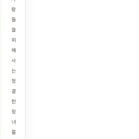
람
들
을
위
해
사
는
정
결
한
정
녀
를