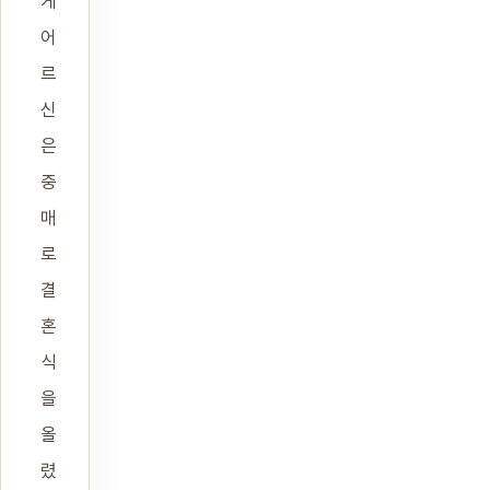
게
어
르
신
은
중
매
로
결
혼
식
을
올
렸