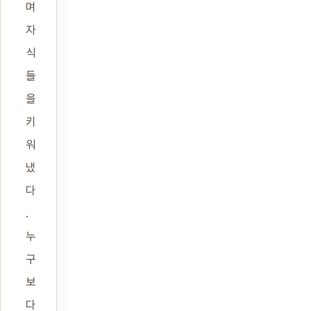
며
자
식
들
을
키
워
냈
다
.
누
구
보
다