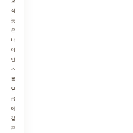
교
적
늦
은
나
이
인
스
물
일
곱
에
결
혼