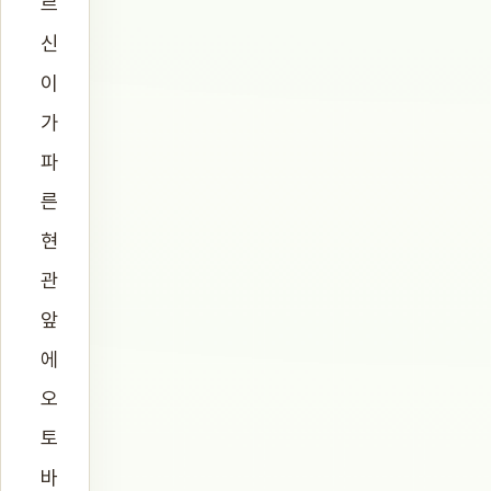
르
신
이
가
파
른
현
관
앞
에
오
토
바