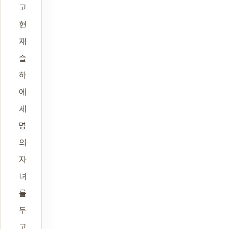
고
현
재
슬
하
에
세
명
의
자
녀
를
두
고