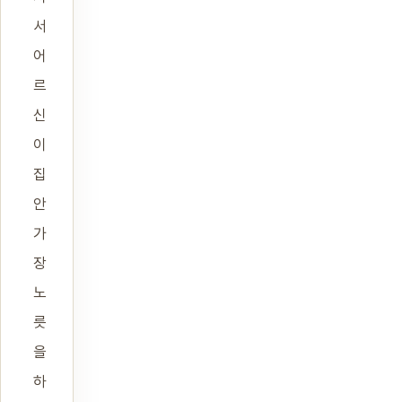
서
어
르
신
이
집
안
가
장
노
릇
을
하