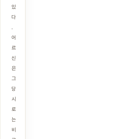
있
다
.
어
르
신
은
그
당
시
로
는
비