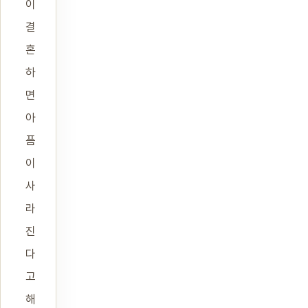
이
결
혼
하
면
아
픔
이
사
라
진
다
고
해