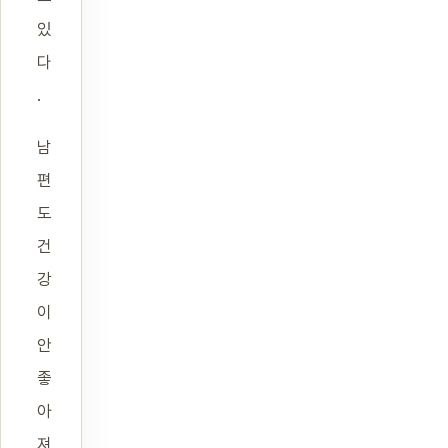
있
다
.
남
편
도
건
강
이
안
좋
아
져