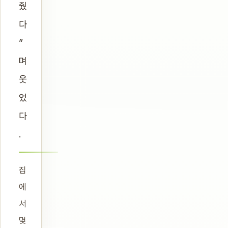
줬
다
”
며
웃
었
다
.
집
에
서
몇