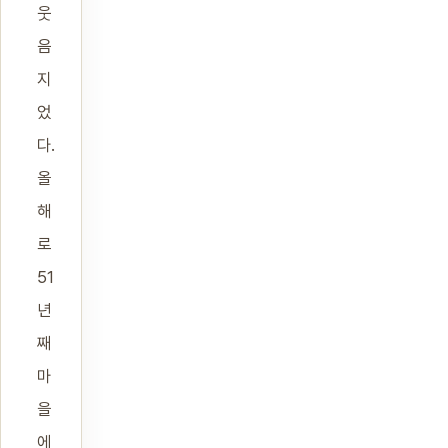
웃
음
지
었
다.
올
해
로
51
년
째
마
을
에