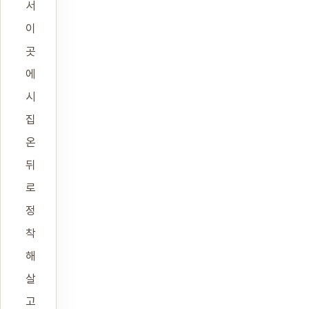
서
이
곳
에
시
집
온
뒤
로
정
착
해
살
고