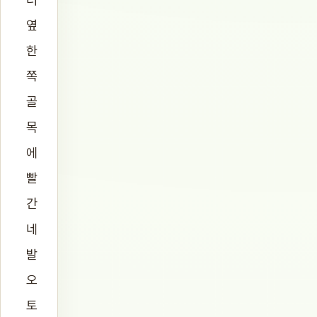
옆
한
쪽
골
목
에
빨
간
네
발
오
토