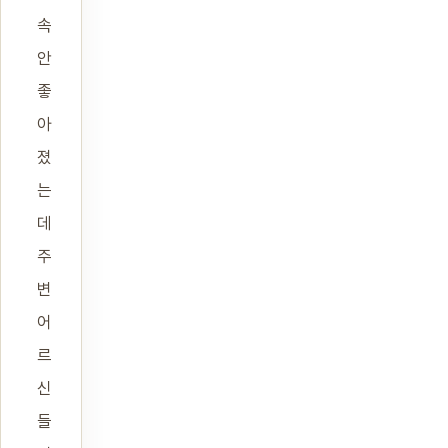
속
안
좋
아
졌
는
데
주
변
어
르
신
들