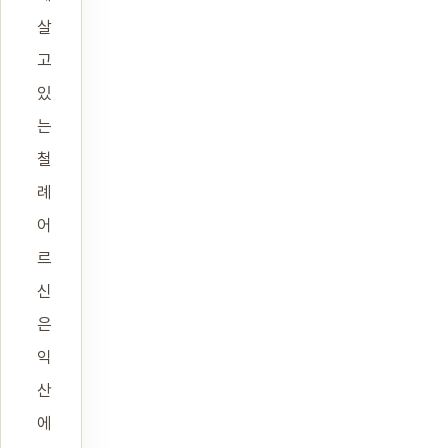
살
고
있
는
철
례
어
르
신
은
익
산
에