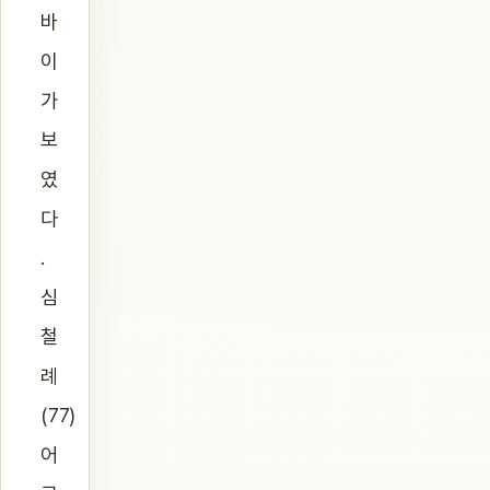
바
이
가
보
였
다
.
심
철
례
(77)
어