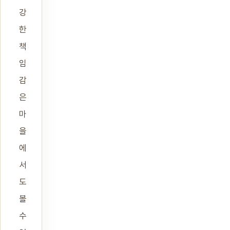
강
한
책
임
감
은
마
을
에
서
도
볼
수