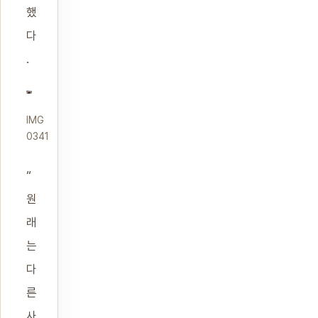
했
다
.
IMG
0341
“
원
래
는
다
른
사