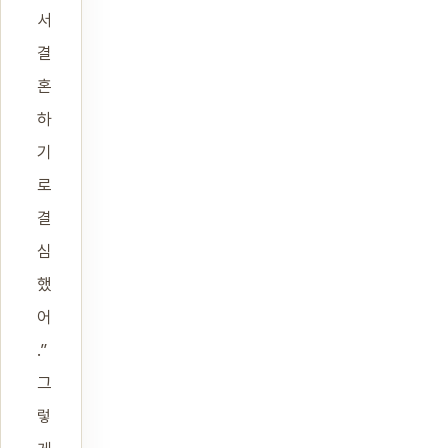
서
결
혼
하
기
로
결
심
했
어
.”
그
렇