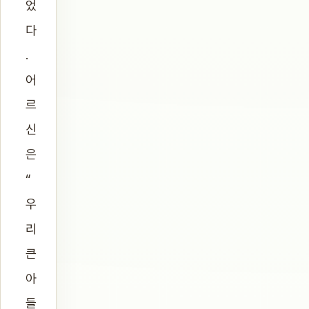
었
다
.
어
르
신
은
“
우
리
큰
아
들