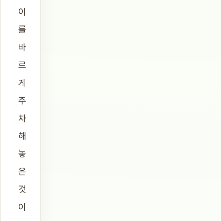
이
를
바
르
게
주
차
해
놓
은
것
이