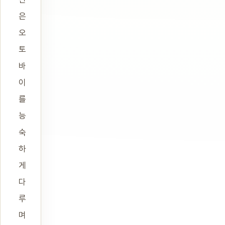
은
오
토
바
이
를
능
숙
하
게
다
루
며