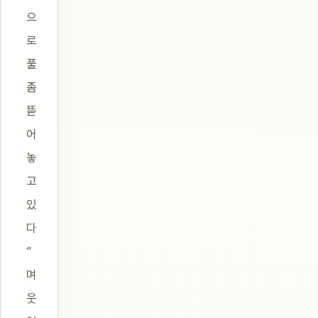
으
로
풀
좀
뜯
어
놓
고
있
다
”
며
웃