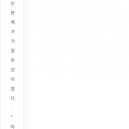
는
문
제
가
가
장
우
선
이
었
다
.
“
마