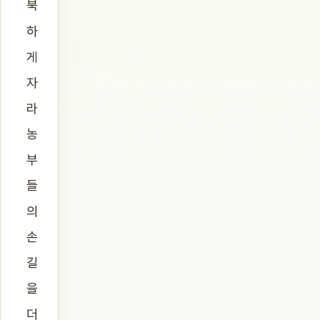
북
하
게
자
라
농
부
들
의
손
길
을
더