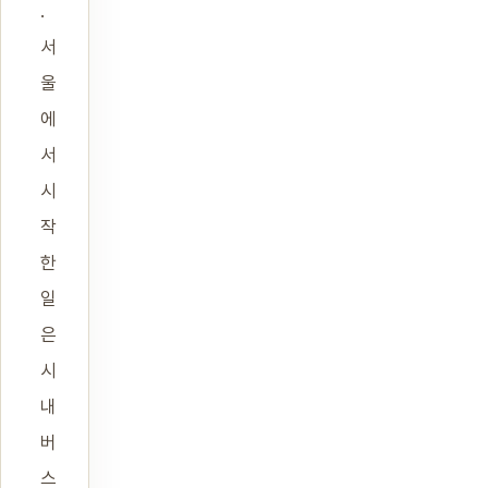
.
서
울
에
서
시
작
한
일
은
시
내
버
스