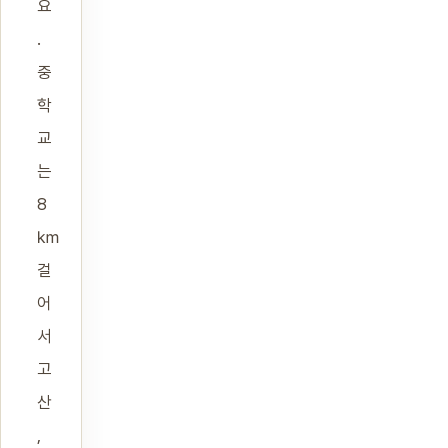
요
.
중
학
교
는
8
㎞
걸
어
서
고
산
,