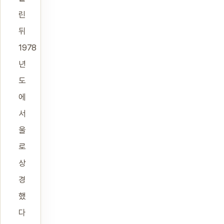
린
뒤
1978
년
도
에
서
울
로
상
경
했
다