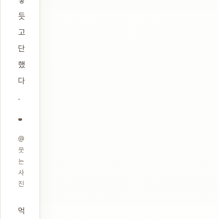
렇
듯
고
단
했
다
.
@
웃
는
사
진
먹