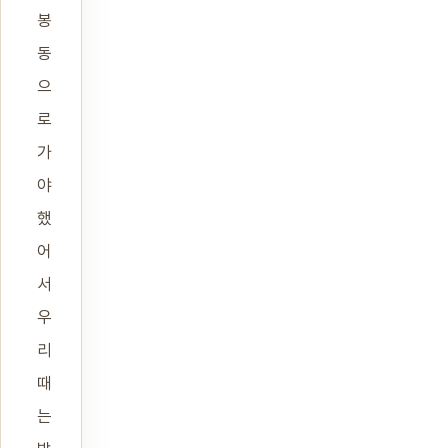
봉
동
으
로
가
야
했
어
서
우
리
때
는