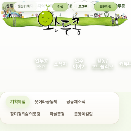
통합검색
지역의 작은 이야기를 다정하게 엮어 보여주는 완두콩
완주 마을 소식지
검색
로그인
회원가입
완두콩
완주
활동/
소식지
커뮤
소개
이야기
포트폴리오
기획특집
웃어라공동체
공동체소식
장미경의삶의풍경
마실풍경
품앗이칼럼