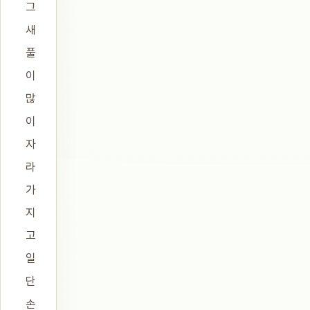
그
새
풀
이
많
이
자
라
가
지
고
일
단
손