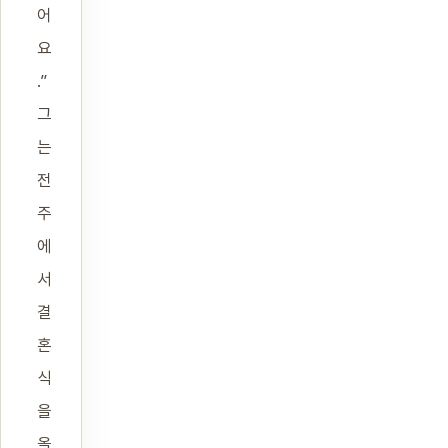
어
요
.”
그
는
전
주
에
서
결
혼
식
을
올