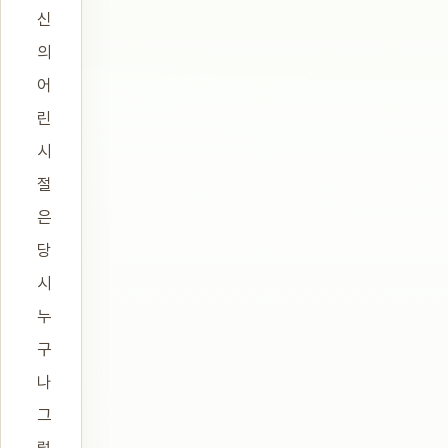
신
의
어
린
시
절
은
당
시
누
구
나
그