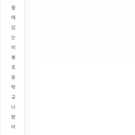
을
에
있
는
비
봉
초
등
학
교
나
왔
어