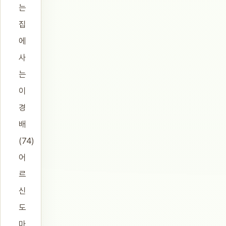
는
집
에
사
는
이
경
배
(74)
어
르
신
도
마