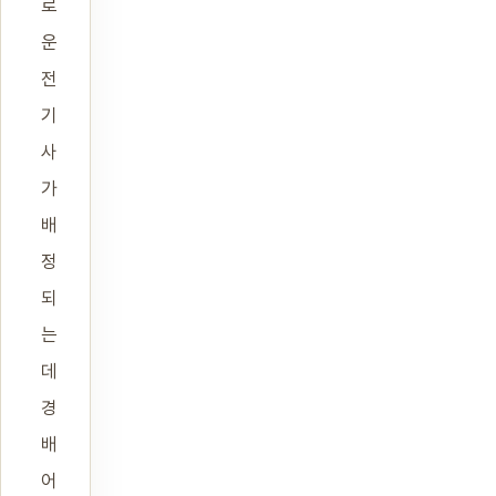
로
운
전
기
사
가
배
정
되
는
데
경
배
어