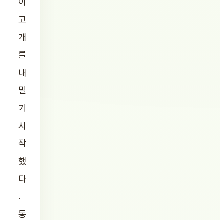
이
고
개
를
내
밀
기
시
작
했
다
.
동