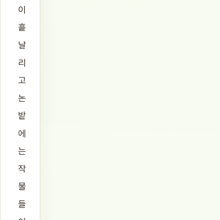
이
흩
날
리
고
논
밭
에
는
작
물
들