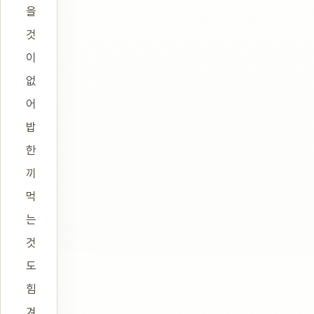
을
것
이
없
어
밥
한
끼
먹
는
것
도
힘
겨