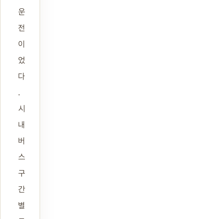
운
전
이
었
다
.
시
내
버
스
구
간
별