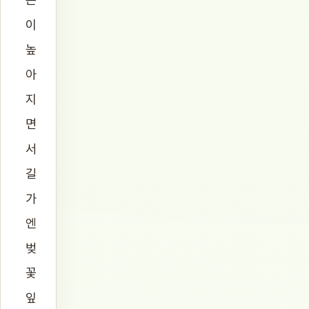
이
높
아
지
면
서
길
가
엔
벚
꽃
잎