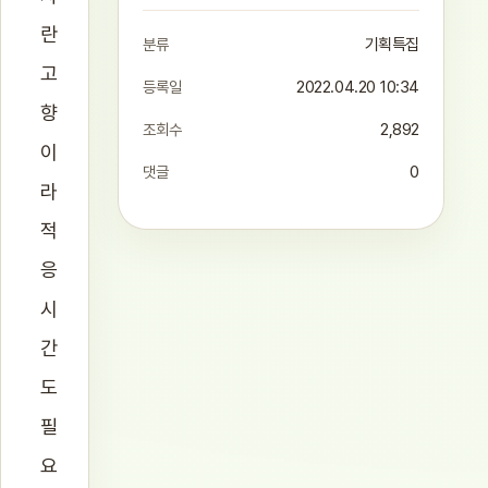
란
분류
기획특집
고
등록일
2022.04.20 10:34
향
조회수
2,892
이
댓글
0
라
적
응
시
간
도
필
요