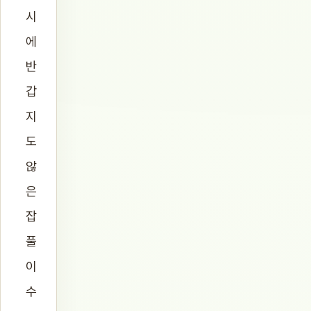
시
에
반
갑
지
도
않
은
잡
풀
이
수