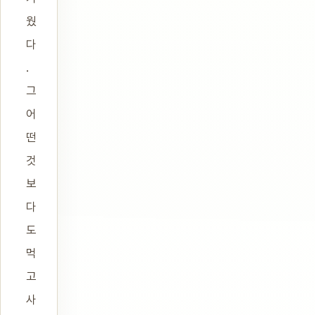
웠
다
.
그
어
떤
것
보
다
도
먹
고
사