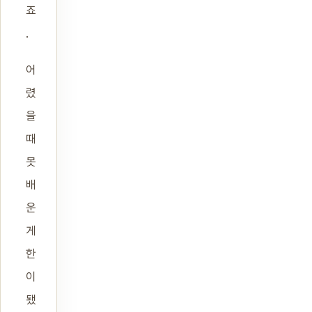
죠
.
어
렸
을
때
못
배
운
게
한
이
됐