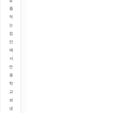
밥
좀
먹
는
집
안
에
서
만
중
학
교
보
냈