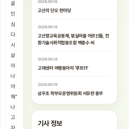
2026.06.19
골
고산의 단오 한마당
인
심
2026.06.19
다
고산향교육공동체, 범실마을 어르신들, 전
환기술사회적협동조합 백종수 씨
시
살
2026.06.19
아
고래센터 여행동아리 '루트11'
나
2026.06.19
야
삼우초 학부모운영위원회 서유란 총무
해"
나
고
기사 정보
자