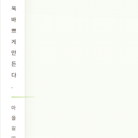
욱
바
쁘
게
만
든
다
.
마
을
길