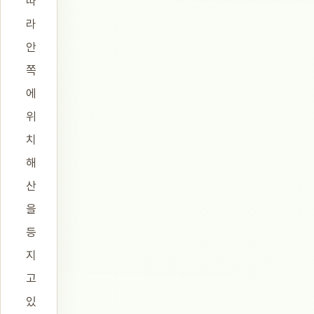
따
라
안
쪽
에
위
치
해
산
을
등
지
고
있