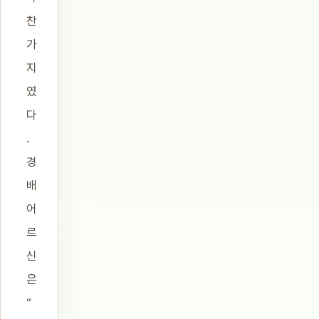
찬
가
지
였
다
.
경
배
어
르
신
은
“