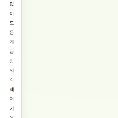
없
이
모
든
게
금
방
익
숙
해
져
기
온