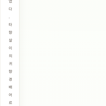
었
다
.
타
향
살
이
의
귀
향
경
배
어
르