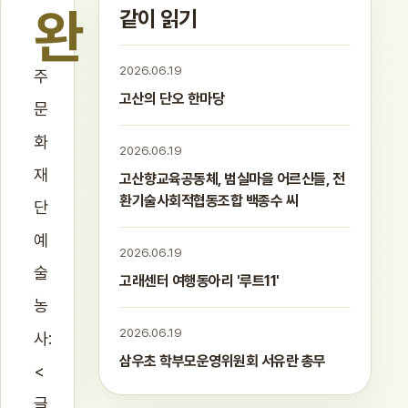
완
같이 읽기
2026.06.19
주
고산의 단오 한마당
문
화
2026.06.19
재
고산향교육공동체, 범실마을 어르신들, 전
환기술사회적협동조합 백종수 씨
단
예
2026.06.19
술
고래센터 여행동아리 '루트11'
농
2026.06.19
사:
삼우초 학부모운영위원회 서유란 총무
<
글