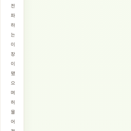
전
파
하
는
이
장
이
됐
으
며
허
물
어