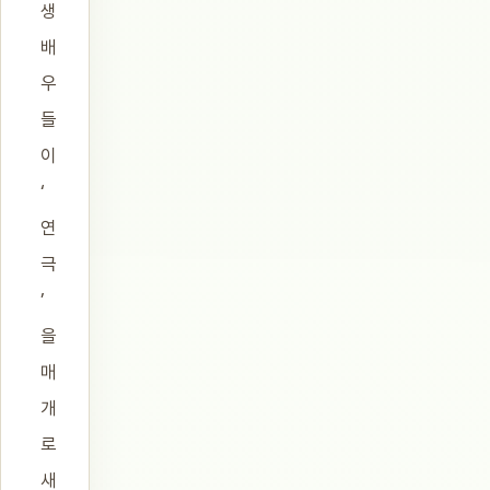
생
배
우
들
이
‘
연
극
’
을
매
개
로
새