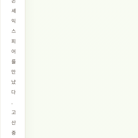
은
셰
익
스
피
어
를
만
났
다
.
고
산
중