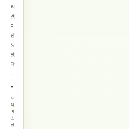
리
엣
이
탄
생
했
다
.
드
라
마
스
쿨