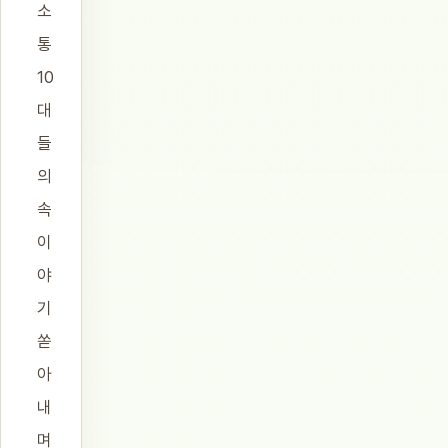
소
통
10
대
들
의
속
이
야
기
쏟
아
내
며