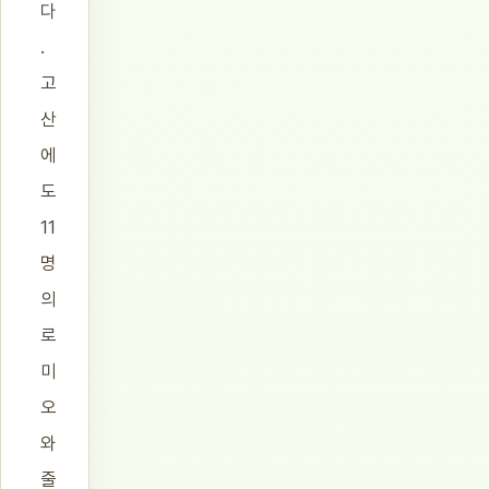
다
.
고
산
에
도
11
명
의
로
미
오
와
줄