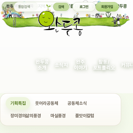
통합검색
지역의 작은 이야기를 다정하게 엮어 보여주는 완두콩
완주 마을 소식지
검색
로그인
회원가입
완두콩
완주
활동/
소식지
커뮤
소개
이야기
포트폴리오
기획특집
웃어라공동체
공동체소식
장미경의삶의풍경
마실풍경
품앗이칼럼