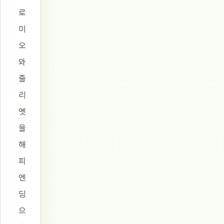
로
미
오
와
줄
리
엣
을
해
피
엔
딩
으