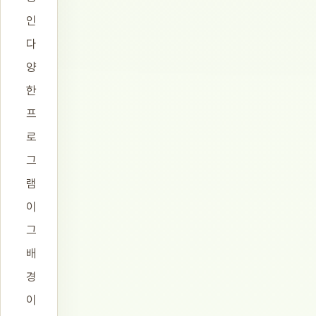
인
다
양
한
프
로
그
램
이
그
배
경
이