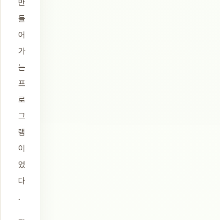
만
들
어
가
는
프
로
그
램
이
었
다
.