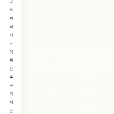
로
바
꿔
놔
지
난
여
름
완
주
문
화
재
단