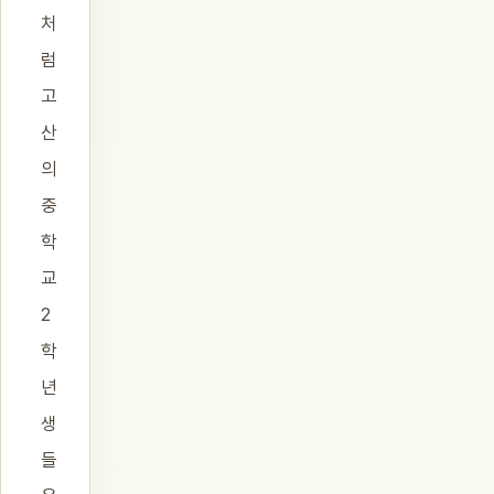
처
럼
고
산
의
중
학
교
2
학
년
생
들