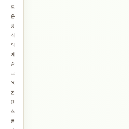
로
운
방
식
의
예
술
교
육
콘
텐
츠
를