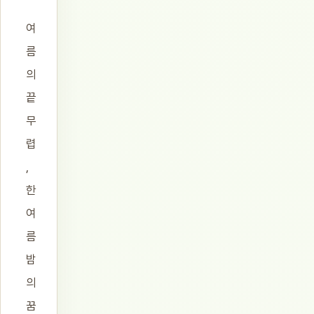
여
름
의
끝
무
렵
,
한
여
름
밤
의
꿈