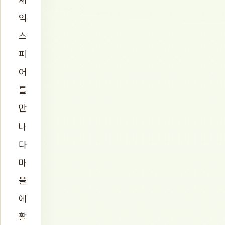
익
스
피
어
를
만
나
다
마
을
에
활