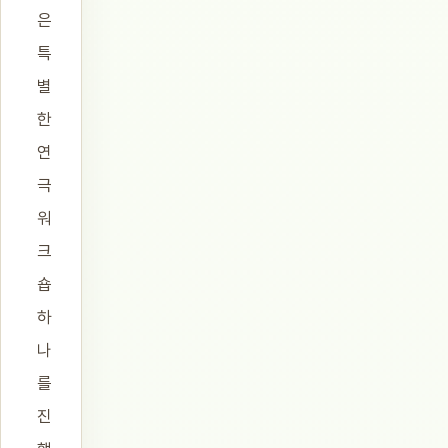
은
특
별
한
연
극
워
크
숍
하
나
를
진