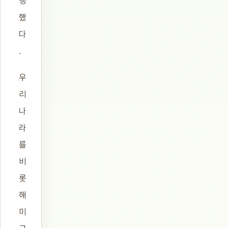
행
했
다
.
우
리
나
라
를
비
롯
해
미