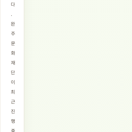
다
.
완
주
문
화
재
단
이
최
근
진
행
중