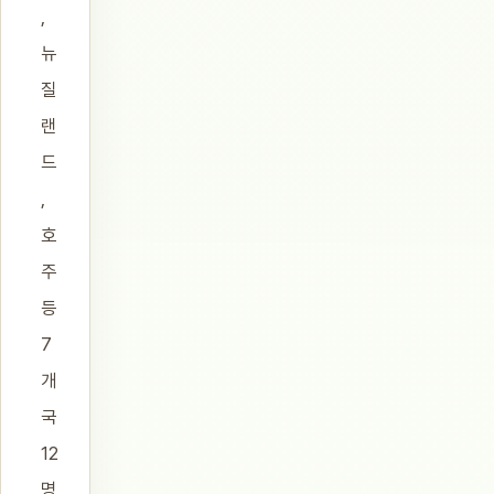
,
뉴
질
랜
드
,
호
주
등
7
개
국
12
명