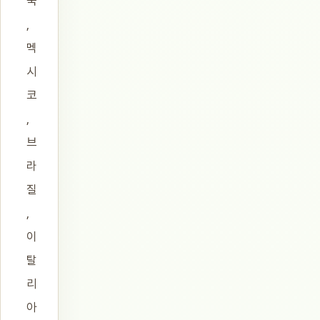
국
,
멕
시
코
,
브
라
질
,
이
탈
리
아