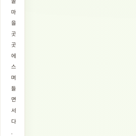
골
마
을
곳
곳
에
스
며
들
면
서
다
.