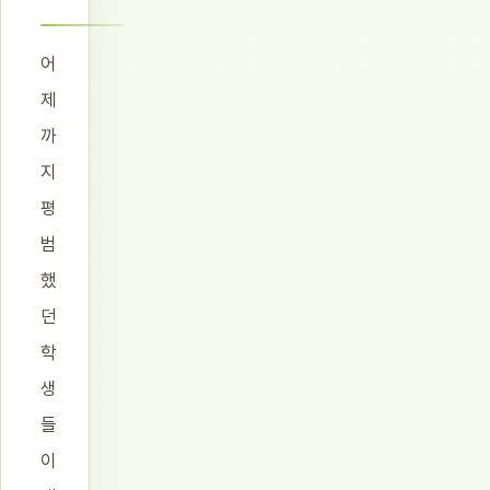
어
제
까
지
평
범
했
던
학
생
들
이