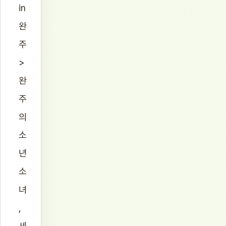
in
완
주
>
완
주
의
소
년
소
녀
,
셰