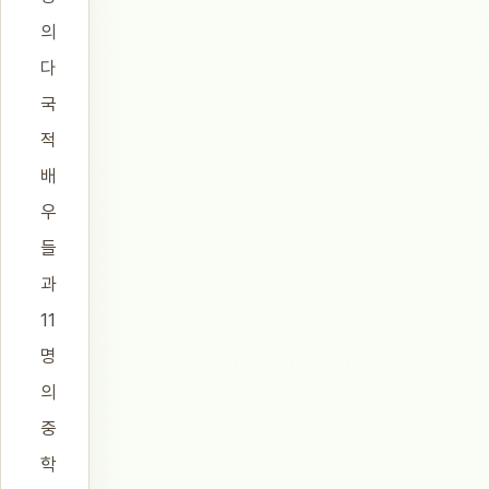
의
다
국
적
배
우
들
과
11
명
의
중
학