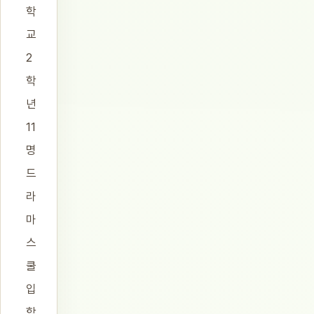
학
교
2
학
년
11
명
드
라
마
스
쿨
입
학