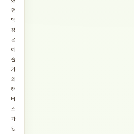
졌
던
담
장
은
예
술
가
의
캔
버
스
가
됐