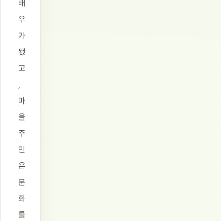
배
우
가
됐
고
,
마
을
주
민
은
문
화
를