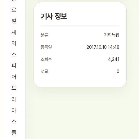
로
기사 정보
벌
셰
분류
기획특집
익
등록일
2017.10.10 14:48
스
조회수
4,241
피
댓글
0
어
드
라
마
스
쿨