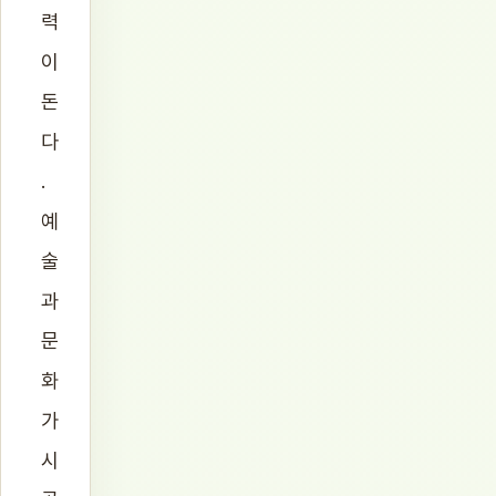
력
이
돈
다
.
예
술
과
문
화
가
시