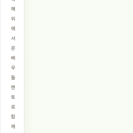
해
외
에
서
온
배
우
들
멘
토
로
함
께