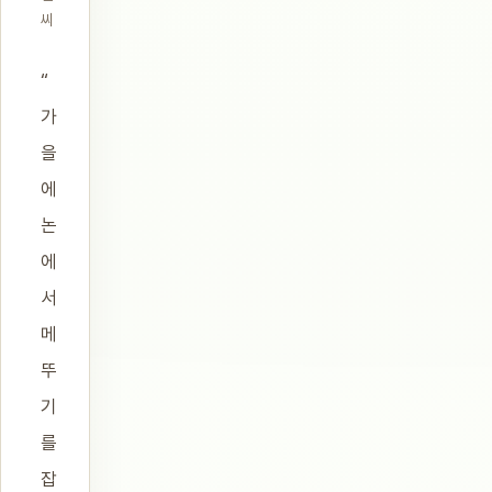
씨
“
가
을
에
논
에
서
메
뚜
기
를
잡