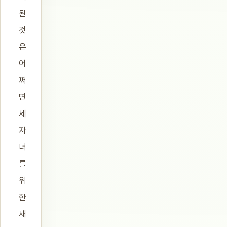
된
것
은
어
쩌
면
세
자
녀
를
위
한
새