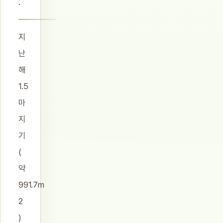
.
지
난
해
1.5
마
지
기
(
약
991.7m
2
)