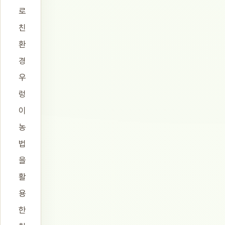
로
친
환
경
우
렁
이
농
법
을
활
용
한