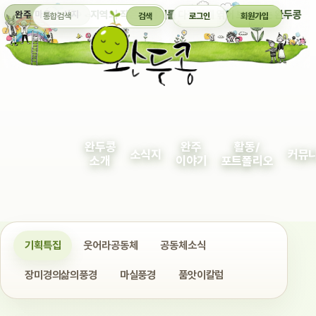
통합검색
지역의 작은 이야기를 다정하게 엮어 보여주는 완두콩
완주 마을 소식지
검색
로그인
회원가입
완두콩
완주
활동/
소식지
커뮤
소개
이야기
포트폴리오
기획특집
웃어라공동체
공동체소식
장미경의삶의풍경
마실풍경
품앗이칼럼