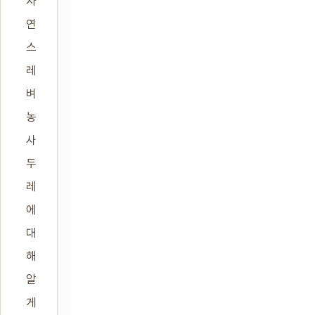
자
연
스
레
벼
농
사
두
레
에
대
해
알
게