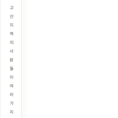
고
산
지
역
의
사
람
들
이
여
러
가
지