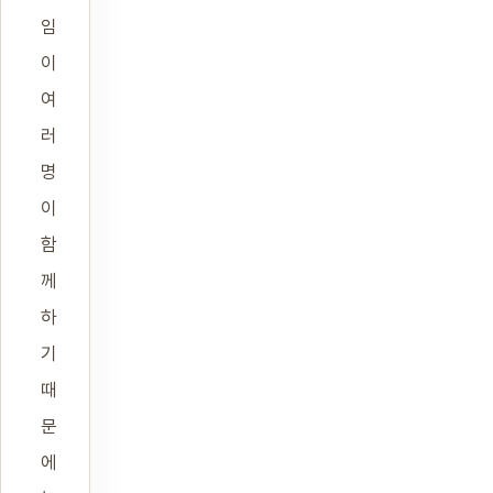
임
이
여
러
명
이
함
께
하
기
때
문
에