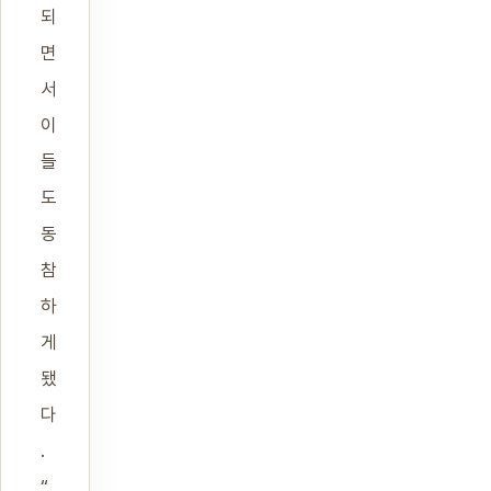
되
면
서
이
들
도
동
참
하
게
됐
다
.
“