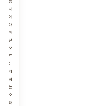
농
사
에
대
해
잘
모
르
는
저
희
는
오
라