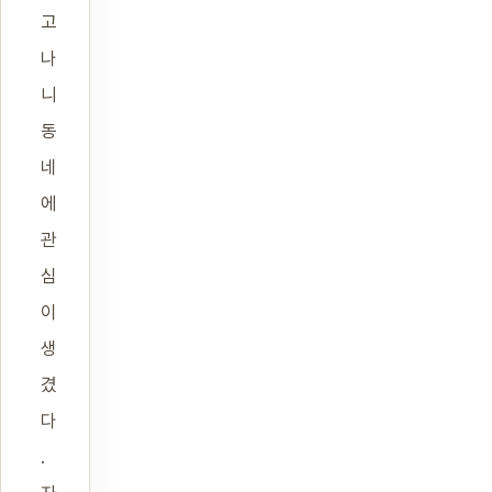
고
나
니
동
네
에
관
심
이
생
겼
다
.