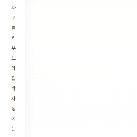
자
녀
를
키
우
느
라
집
밖
사
정
에
는