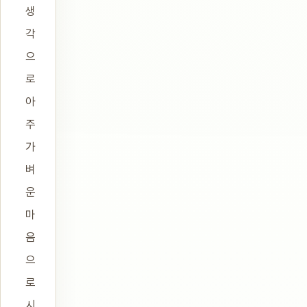
생
각
으
로
아
주
가
벼
운
마
음
으
로
시