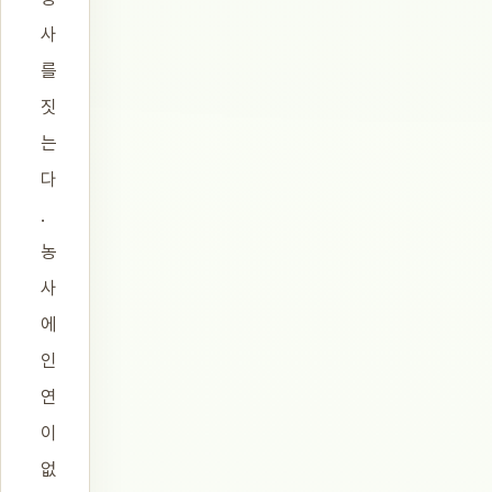
사
를
짓
는
다
.
농
사
에
인
연
이
없