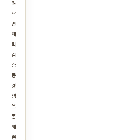
많
으
면
체
력
검
증
등
경
쟁
을
통
해
뽑