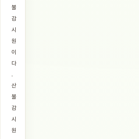
불
감
시
원
이
다
.
산
불
감
시
원