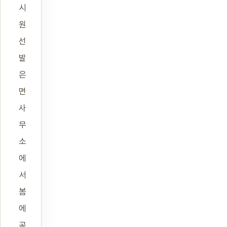
시
원
선
발
은
면
사
무
소
에
서
봄
에
공