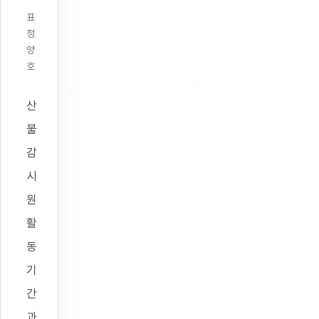
표
정
양
호
산
불
감
시
원
활
동
기
간
과