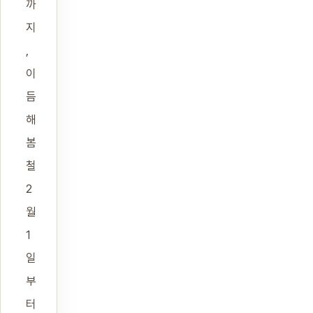
까
지
,
이
듬
해
봄
철
2
월
1
일
부
터