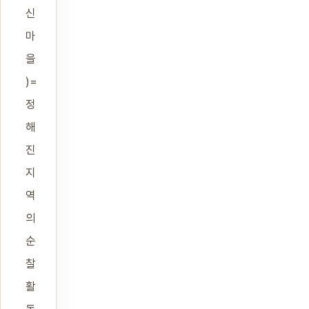
신
마
을
)=
정
해
진
지
역
의
순
찰
활