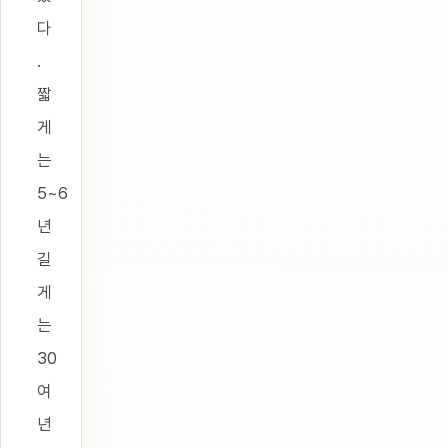
다
.
짧
게
는
5~6
년
길
게
는
30
여
년