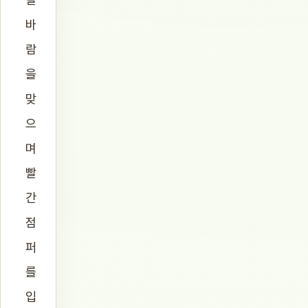
바
람
을
맞
으
며
빨
간
점
퍼
를
입