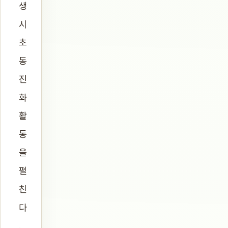
생
시
초
동
진
화
활
동
을
펼
친
다
.