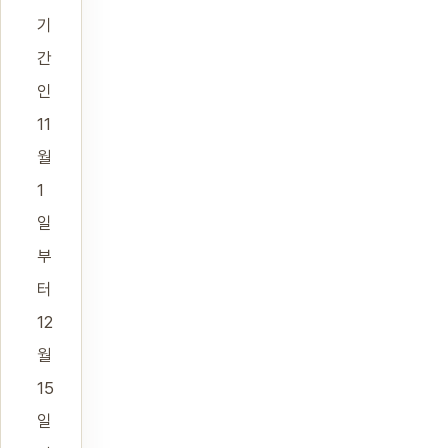
기
간
인
11
월
1
일
부
터
12
월
15
일