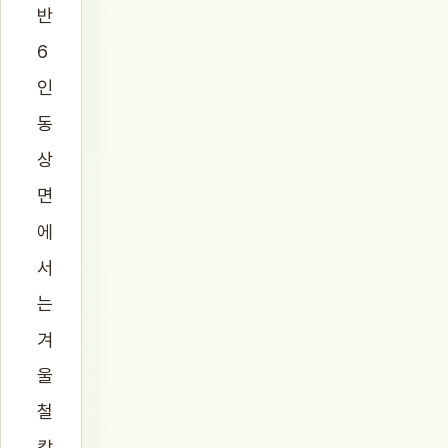
반
6
인
동
상
면
에
서
는
겨
울
철
칼