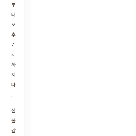
부
터
오
후
7
시
까
지
다
.
산
불
감