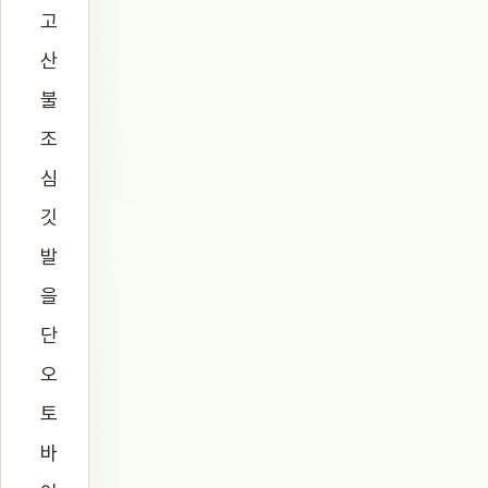
고
산
불
조
심
깃
발
을
단
오
토
바