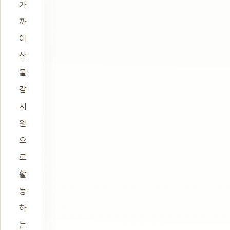
가
까
이
산
불
감
시
원
으
로
활
동
하
는