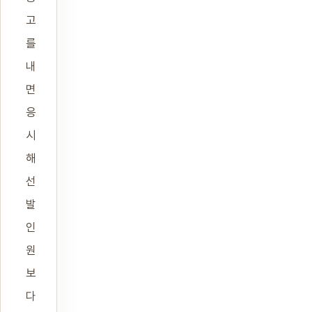
고
를
내
면
응
시
해
선
발
인
원
보
다