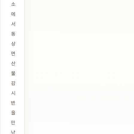
소
에
서
동
상
면
산
불
감
시
반
을
만
났