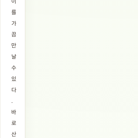
이
를
가
끔
만
날
수
있
다
.
바
로
산