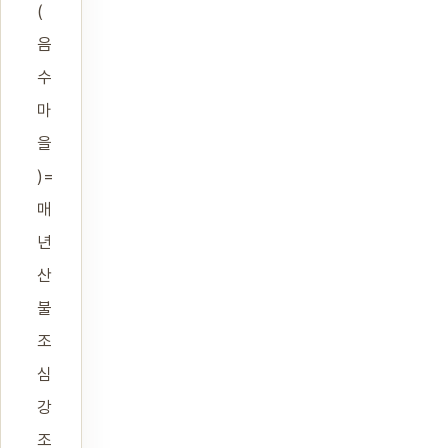
(
음
수
마
을
)=
매
년
산
불
조
심
강
조