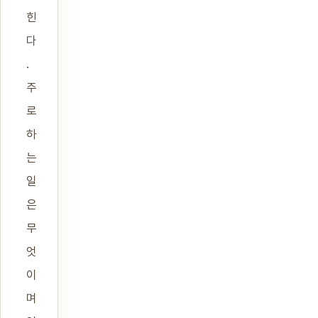
힌
다
.
주
로
하
는
일
은
무
엇
이
며