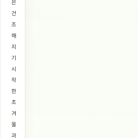
은
건
조
해
지
기
시
작
한
초
겨
울
과