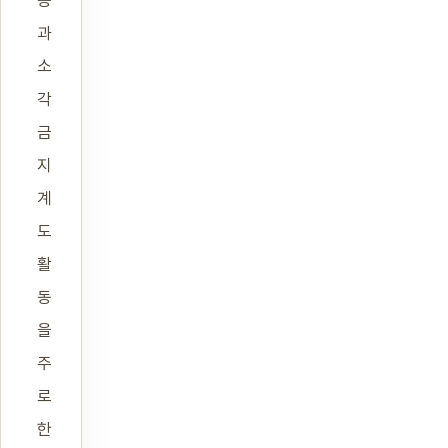
동
과
소
각
금
지
계
도
활
동
을
주
로
한