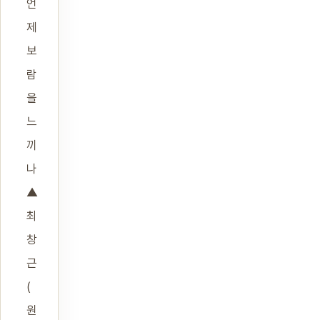
언
제
보
람
을
느
끼
나
▲
최
창
근
(
원