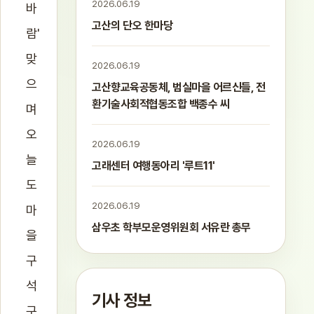
2026.06.19
바
고산의 단오 한마당
람'
맞
2026.06.19
으
고산향교육공동체, 범실마을 어르신들, 전
환기술사회적협동조합 백종수 씨
며
오
2026.06.19
늘
고래센터 여행동아리 '루트11'
도
2026.06.19
마
삼우초 학부모운영위원회 서유란 총무
을
구
석
기사 정보
구