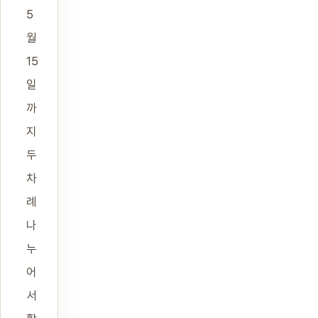
5
월
15
일
까
지
두
차
례
나
누
어
서