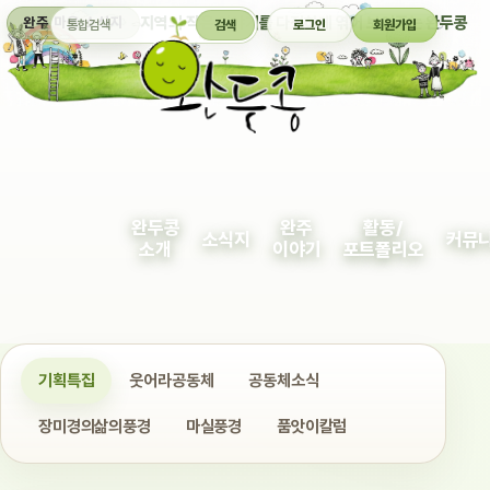
통합검색
지역의 작은 이야기를 다정하게 엮어 보여주는 완두콩
완주 마을 소식지
검색
로그인
회원가입
완두콩
완주
활동/
소식지
커뮤
소개
이야기
포트폴리오
기획특집
웃어라공동체
공동체소식
장미경의삶의풍경
마실풍경
품앗이칼럼