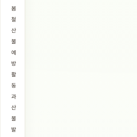
봄
철
산
불
예
방
활
동
과
산
불
발