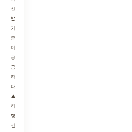
선
발
기
준
이
궁
금
하
다
▲
허
행
건