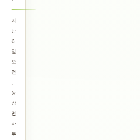
지
난
6
일
오
전
,
동
상
면
사
무