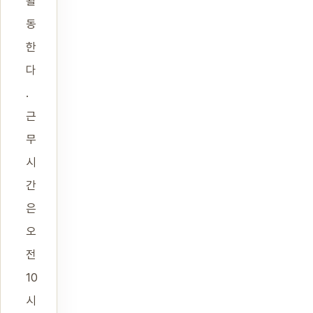
활
동
한
다
.
근
무
시
간
은
오
전
10
시