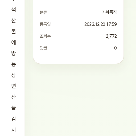
석
분류
기획특집
산
등록일
2023.12.20 17:59
불
조회수
2,772
예
댓글
0
방
동
상
면
산
불
감
시