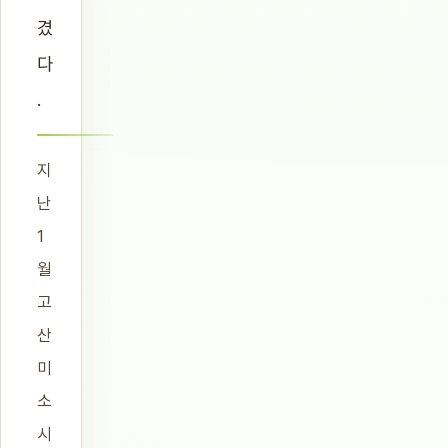
겼
다
.
지
난
1
월
고
산
미
소
시