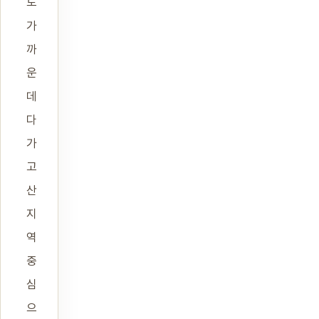
도
가
까
운
데
다
가
고
산
지
역
중
심
으