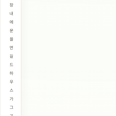
장
내
에
문
을
연
길
드
하
우
스
가
그