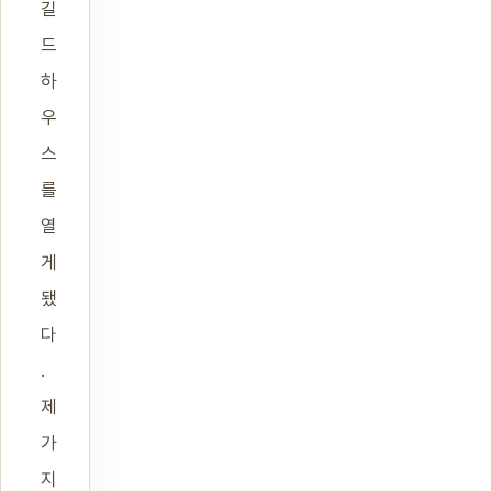
길
드
하
우
스
를
열
게
됐
다
.
제
가
지