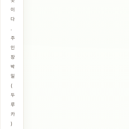
곳
이
다
.
주
인
장
박
일
(
두
루
카
)