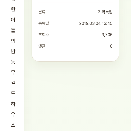
한
분류
기획특집
이
등록일
2019.03.04 13:45
들
조회수
3,706
의
댓글
0
밤
동
무
길
드
하
우
스