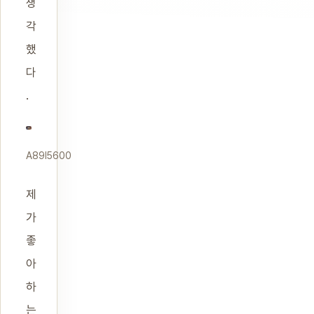
생
각
했
다
.
A89I5600
제
가
좋
아
하
는