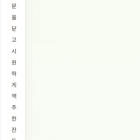
문
을
닫
고
시
원
하
게
맥
주
한
잔