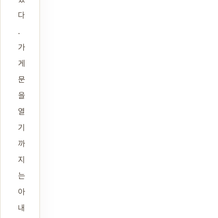
다
.
가
게
문
을
열
기
까
지
는
아
내