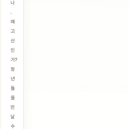
나
.
왜
고
산
인
가?
청
년
들
을
만
날
수