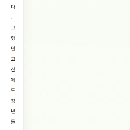
다
.
그
랬
던
고
산
에
도
청
년
들