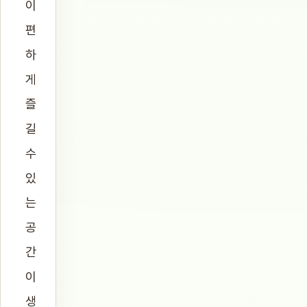
이
편
하
게
즐
길
수
있
는
공
간
이
생