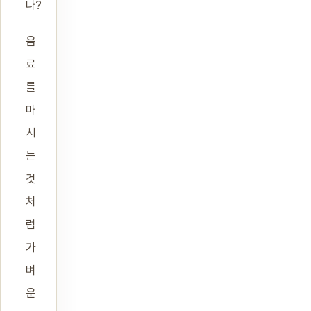
나?
음
료
를
마
시
는
것
처
럼
가
벼
운