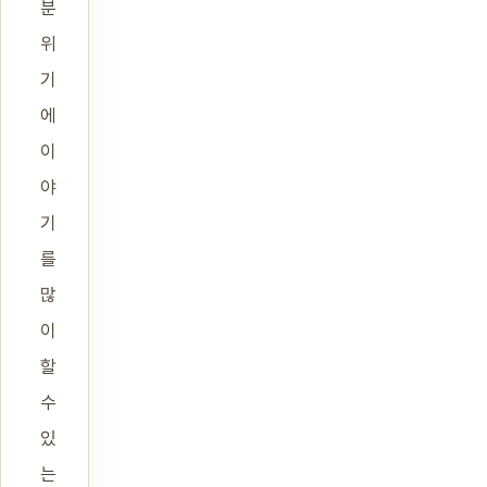
분
위
기
에
이
야
기
를
많
이
할
수
있
는