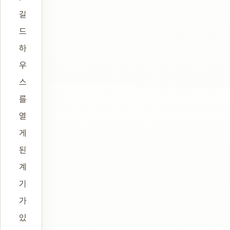
길
드
하
우
스
를
열
게
된
계
기
가
있