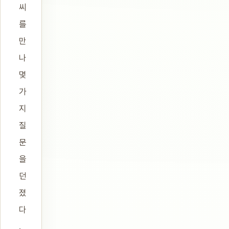
씨
를
만
나
몇
가
지
질
문
을
던
졌
다
.