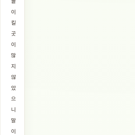
들
이
킬
곳
이
많
지
않
았
으
니
말
이