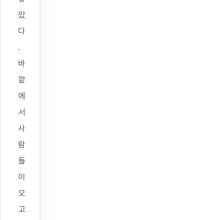
았
다
.
바
깥
에
서
사
람
들
이
오
고