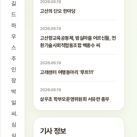
2026.06.19
길
고산의 단오 한마당
드
하
2026.06.19
우
고산향교육공동체, 범실마을 어르신들, 전
환기술사회적협동조합 백종수 씨
스
주
2026.06.19
인
고래센터 여행동아리 '루트11'
장
2026.06.19
박
삼우초 학부모운영위원회 서유란 총무
일
씨.
심
기사 정보
심