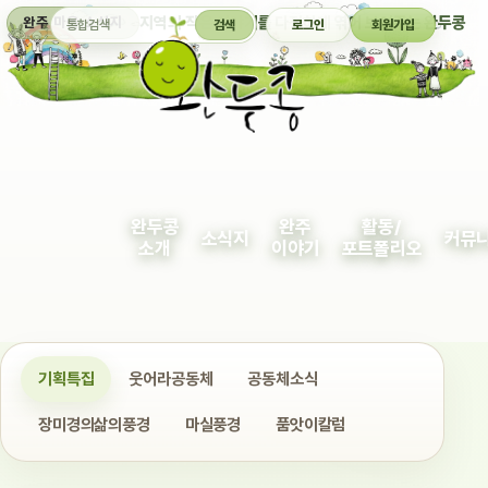
통합검색
지역의 작은 이야기를 다정하게 엮어 보여주는 완두콩
완주 마을 소식지
검색
로그인
회원가입
완두콩
완주
활동/
소식지
커뮤
소개
이야기
포트폴리오
기획특집
웃어라공동체
공동체소식
장미경의삶의풍경
마실풍경
품앗이칼럼