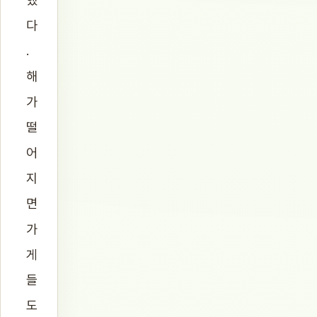
다
.
해
가
떨
어
지
면
가
게
들
도