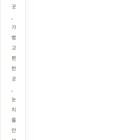
곳
,
가
볍
고
편
한
곳
,
눈
치
를
안