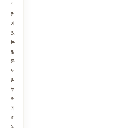
뒤
편
에
있
는
창
문
도
일
부
러
가
려
놓