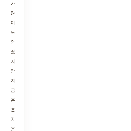
가
많
이
도
와
줬
지
만
지
금
은
혼
자
운