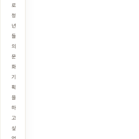
로
청
년
들
의
문
화
기
획
을
하
고
싶
었