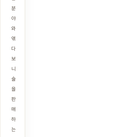
분
야
와
엮
다
보
니
술
을
판
매
하
는