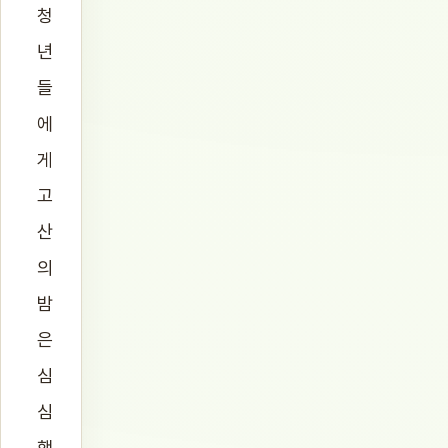
청
년
들
에
게
고
산
의
밤
은
심
심
했