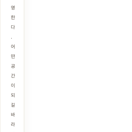
영
한
다
.
어
떤
공
간
이
되
길
바
라