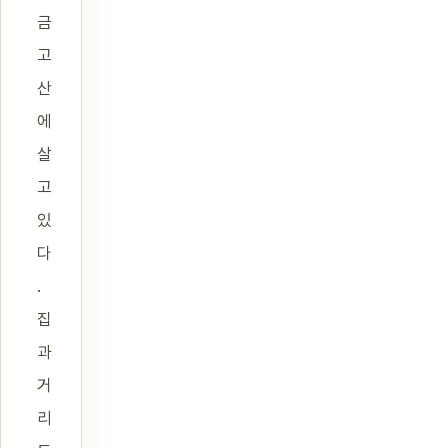
금
고
산
에
살
고
있
다
.
집
과
거
리