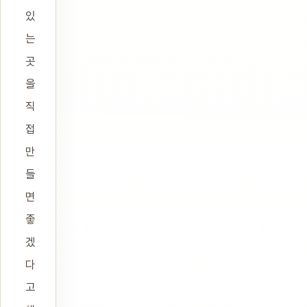
있
는
곳
을
직
접
만
들
면
좋
겠
다
고