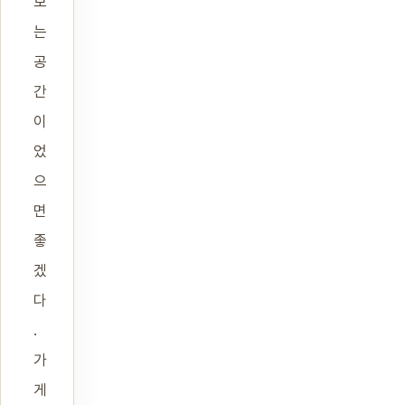
보
는
공
간
이
었
으
면
좋
겠
다
.
가
게