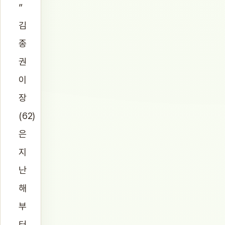
”
김
종
권
이
장
(62)
은
지
난
해
부
터