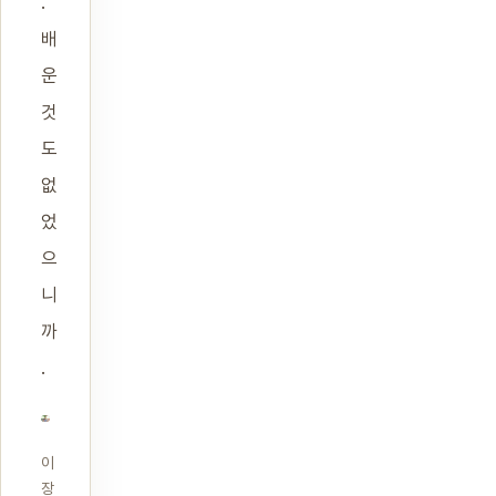
.
배
운
것
도
없
었
으
니
까
.
이
장