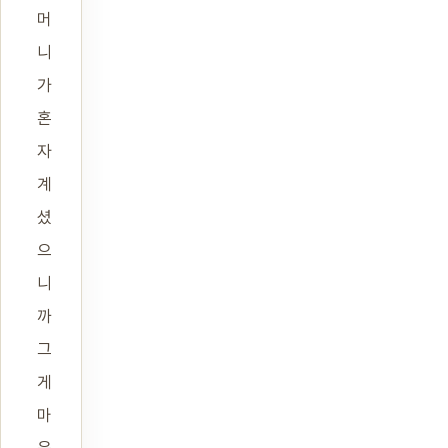
머
니
가
혼
자
계
셨
으
니
까
그
게
마