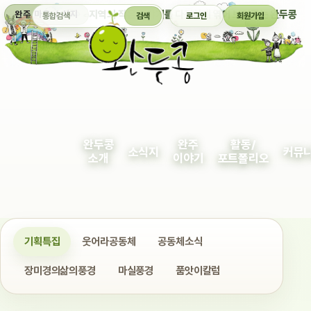
통합검색
지역의 작은 이야기를 다정하게 엮어 보여주는 완두콩
완주 마을 소식지
검색
로그인
회원가입
완두콩
완주
활동/
소식지
커뮤
소개
이야기
포트폴리오
기획특집
웃어라공동체
공동체소식
장미경의삶의풍경
마실풍경
품앗이칼럼