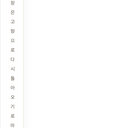
장
은
고
향
으
로
다
시
돌
아
오
기
로
마