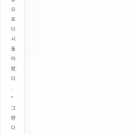
으
로
다
시
돌
아
왔
다
.
“
그
땐
다