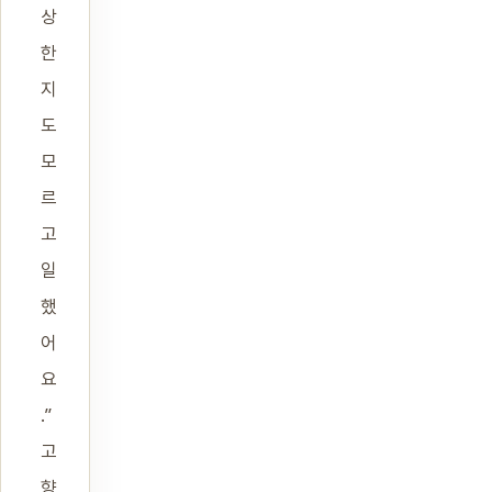
상
한
지
도
모
르
고
일
했
어
요
.”
고
향