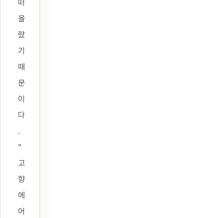
떠
올
랐
기
때
문
이
다
.
“
고
향
에
어