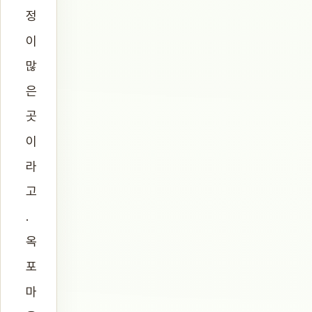
정
이
많
은
곳
이
라
고
.
옥
포
마