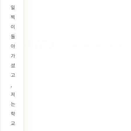
일
찍
이
돌
아
가
셨
고
,
저
는
학
교