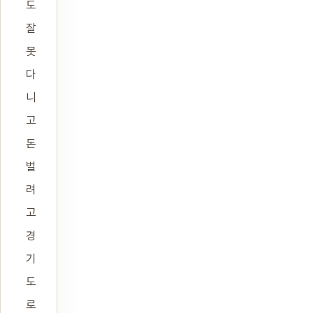
도
잘
못
다
니
고
돈
벌
려
고
경
기
도
로