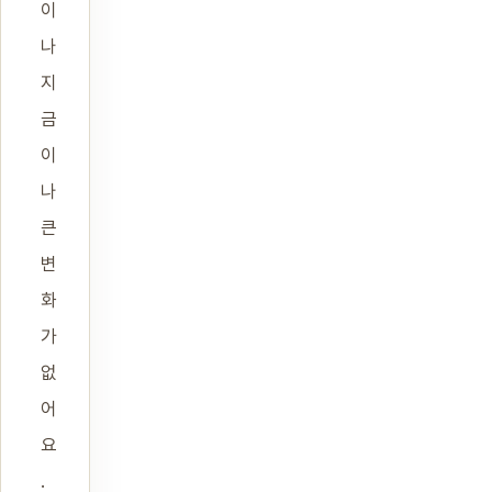
이
나
지
금
이
나
큰
변
화
가
없
어
요
.