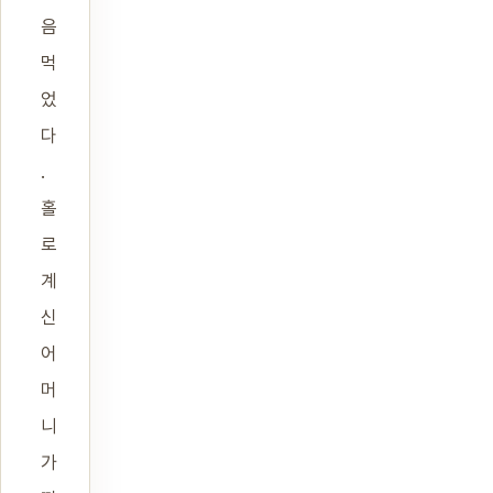
음
먹
었
다
.
홀
로
계
신
어
머
니
가