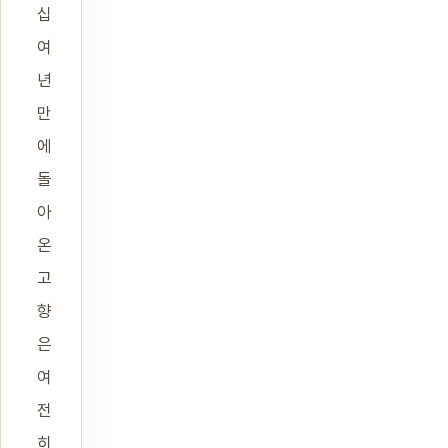
십
여
년
만
에
돌
아
온
고
향
은
여
전
히