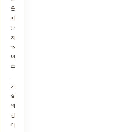
을
떠
난
지
12
년
후
.
26
살
의
김
이