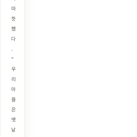
따
뜻
했
다
.
“
우
리
마
을
은
옛
날