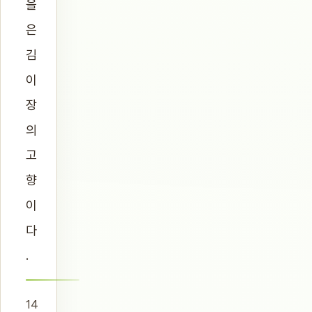
을
은
김
이
장
의
고
향
이
다
.
14