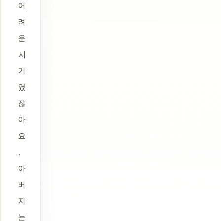
어
려
운
시
기
였
잖
아
요
.
아
버
지
는