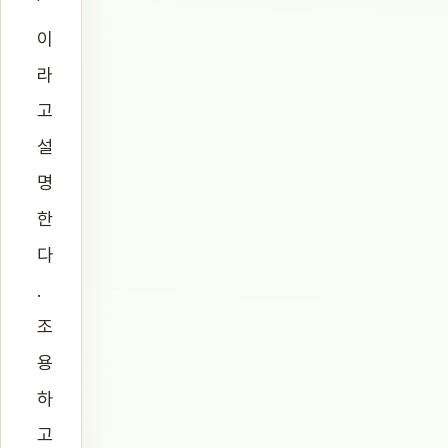
’
이
라
고
설
명
한
다
.
조
용
하
고