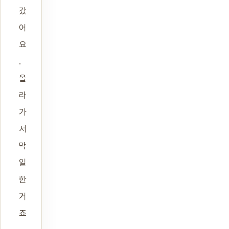
갔
어
요
.
올
라
가
서
막
일
한
거
죠