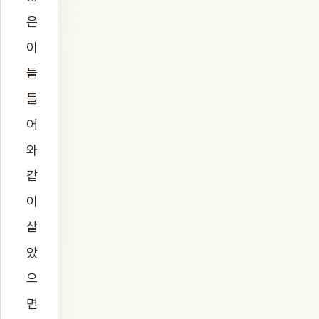
은
이
들
들
어
와
같
이
살
았
으
면