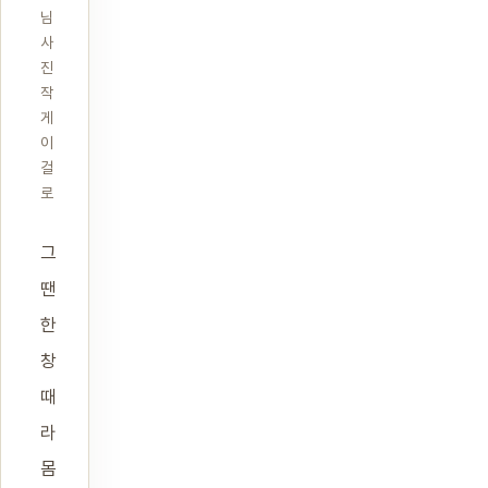
님
사
진
작
게
이
걸
로
그
땐
한
창
때
라
몸