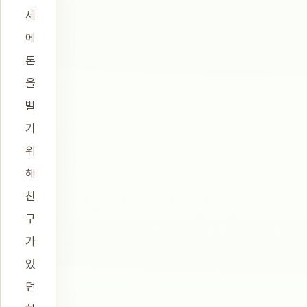
세
에
돈
을
벌
기
위
해
친
구
가
있
던