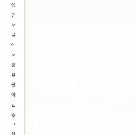
있
던
서
울
에
서
생
활
을
하
던
중
고
향