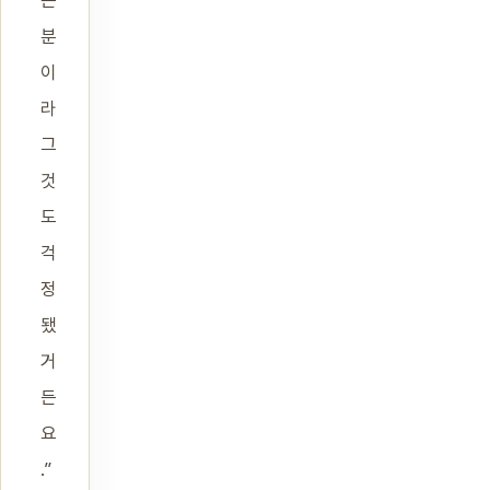
분
이
라
그
것
도
걱
정
됐
거
든
요
.”