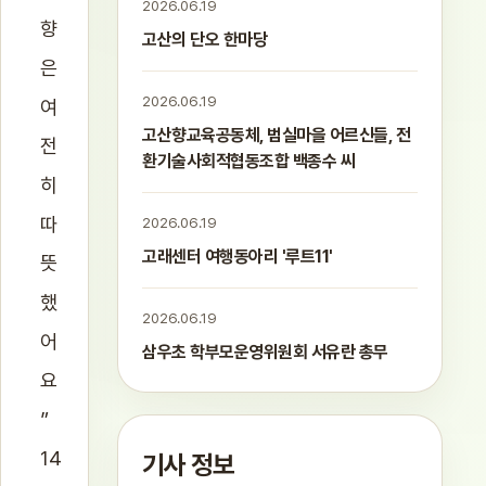
2026.06.19
향
고산의 단오 한마당
은
2026.06.19
여
고산향교육공동체, 범실마을 어르신들, 전
전
환기술사회적협동조합 백종수 씨
히
따
2026.06.19
고래센터 여행동아리 '루트11'
뜻
했
2026.06.19
어
삼우초 학부모운영위원회 서유란 총무
요
”
14
기사 정보