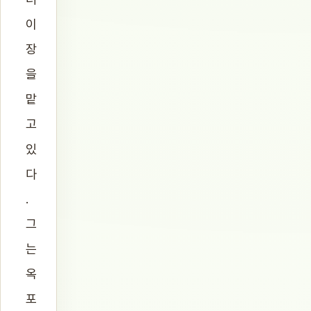
이
장
을
맡
고
있
다
.
그
는
옥
포