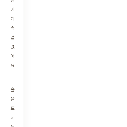
음
에
계
속
걸
렸
어
요
.
술
을
드
시
는