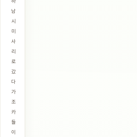
하
남
시
미
사
리
로
갔
다
가
조
카
들
이