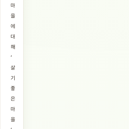
마
을
에
대
해
‘
살
기
좋
은
마
을