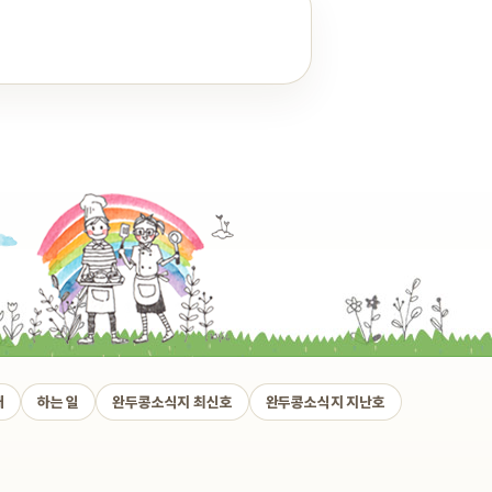
개
하는 일
완두콩소식지 최신호
완두콩소식지 지난호