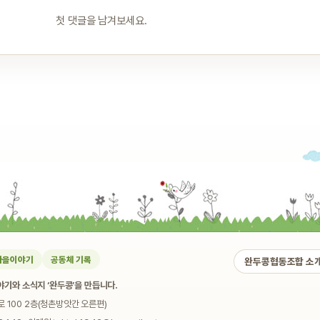
첫 댓글을 남겨보세요.
마을이야기
공동체 기록
완두콩협동조합 소
기와 소식지 ‘완두콩’을 만듭니다.
로 100 2층(청촌방앗간 오른편)