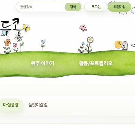
통합검색
검색
로그인
회원가입
완주 이야기
활동/포트폴리오
마실풍경
품앗이칼럼