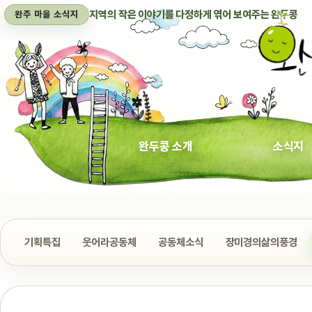
지역의 작은 이야기를 다정하게 엮어 보여주는 완두콩
완주 마을 소식지
완두콩 소개
소식지
기획특집
웃어라공동체
공동체소식
장미경의삶의풍경