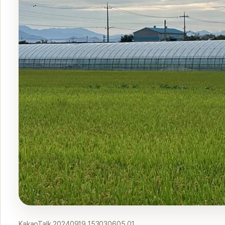
KakaoTalk 20240919 153030605 01