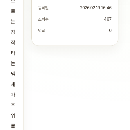
오
등록일
2026.02.19 16:46
르
조회수
487
는
댓글
0
장
작
타
는
냄
새
가
추
위
를