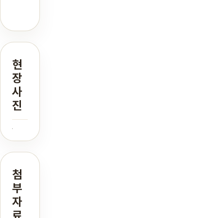
현
장
사
진
첨
부
자
료