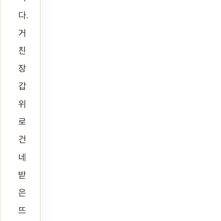
다.
거
친
장
갑
위
로
건
네
받
은
뜨