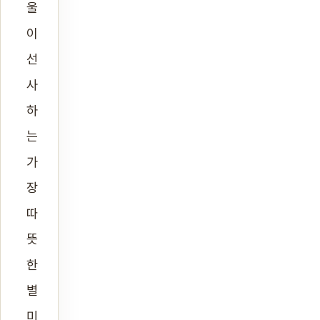
울
이
선
사
하
는
가
장
따
뜻
한
별
미