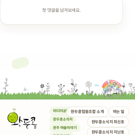
첫 댓글을 남겨보세요.
미디어공동체
완두콩협동조합 소개
하는 일
완두콩소식지
완두콩소식지 최신호
완주 마을이야기
완두콩소식지 지난호