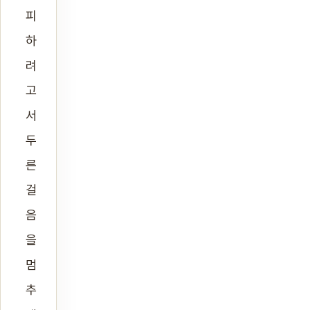
피
하
려
고
서
두
른
걸
음
을
멈
추