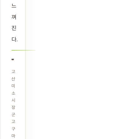
느
껴
진
다.
고
산
미
소
시
장
군
고
구
마