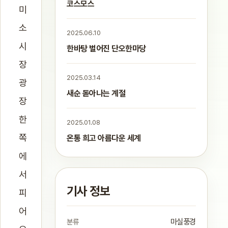
코스모스
미
소
2025.06.10
시
한바탕 벌어진 단오한마당
장
2025.03.14
광
새순 돋아나는 계절
장
한
2025.01.08
쪽
온통 희고 아름다운 세계
에
서
기사 정보
피
어
분류
마실풍경