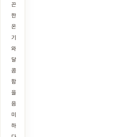
끈
한
온
기
와
달
콤
함
을
음
미
하
다