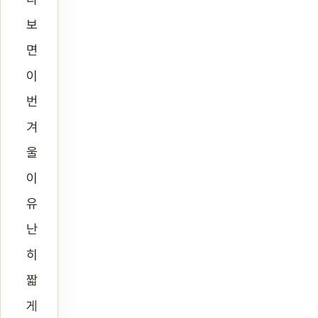
보
면
이
번
겨
울
이
유
난
히
짧
게