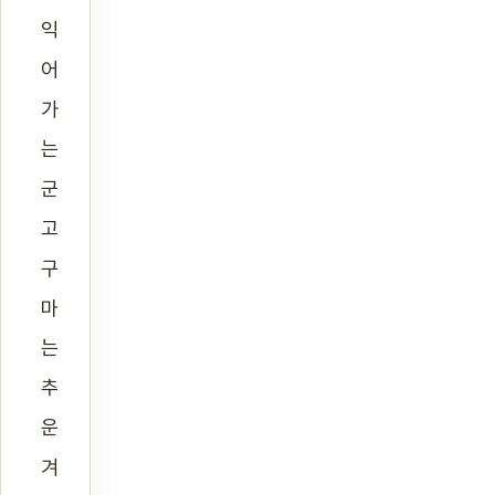
익
어
가
는
군
고
구
마
는
추
운
겨