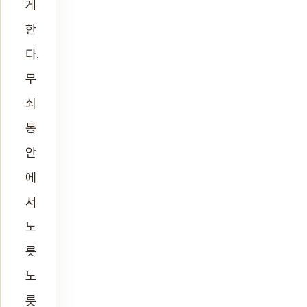
게
한
다.
무
쇠
통
안
에
서
노
릇
노
릇