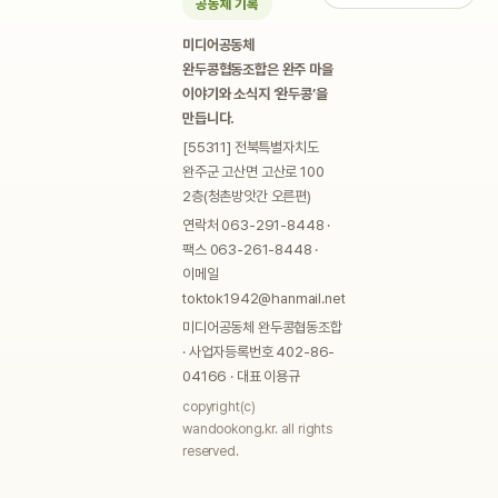
공동체 기록
미디어공동체
완두콩협동조합은 완주 마을
이야기와 소식지 ‘완두콩’을
만듭니다.
[55311] 전북특별자치도
완주군 고산면 고산로 100
2층(청촌방앗간 오른편)
연락처 063-291-8448 ·
팩스 063-261-8448 ·
이메일
toktok1942@hanmail.net
미디어공동체 완두콩협동조합
· 사업자등록번호 402-86-
04166 · 대표 이용규
copyright(c)
wandookong.kr. all rights
reserved.