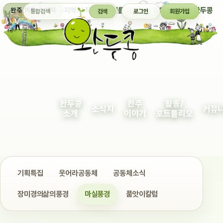
통합검색
지역의 작은 이야기를 다정하게 엮어 보여주는 완두콩
완주 마을 소식지
검색
로그인
회원가입
완두콩
완주
활동/
소식지
커뮤
소개
이야기
포트폴리오
기획특집
웃어라공동체
공동체소식
장미경의삶의풍경
마실풍경
품앗이칼럼