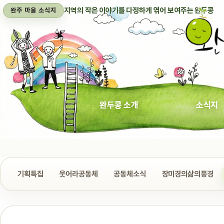
지역의 작은 이야기를 다정하게 엮어 보여주는 완두콩
완주 마을 소식지
완두콩 소개
소식지
기획특집
웃어라공동체
공동체소식
장미경의삶의풍경