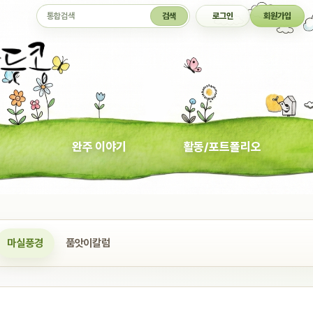
통합검색
검색
로그인
회원가입
완주 이야기
활동/포트폴리오
마실풍경
품앗이칼럼