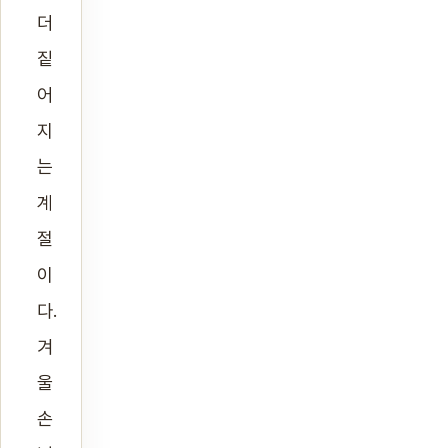
더
짙
어
지
는
계
절
이
다.
겨
울
손