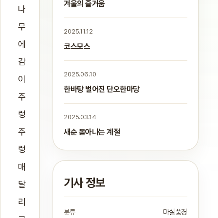
겨울의 즐거움
나
무
2025.11.12
에
코스모스
감
2025.06.10
이
한바탕 벌어진 단오한마당
주
렁
2025.03.14
주
새순 돋아나는 계절
렁
매
기사 정보
달
리
분류
마실풍경