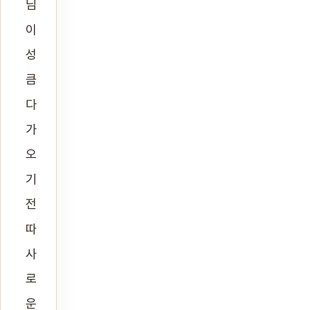
님
이
성
큼
다
가
오
기
전
따
사
로
운