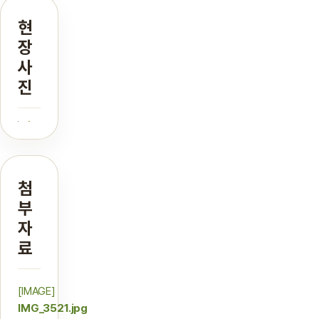
현
장
사
진
첨
부
자
료
[IMAGE]
IMG_3521.jpg