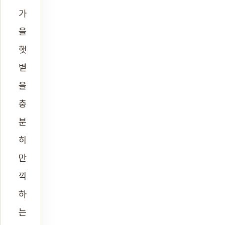
가
을
햇
볕
을
충
분
히
만
끽
하
는