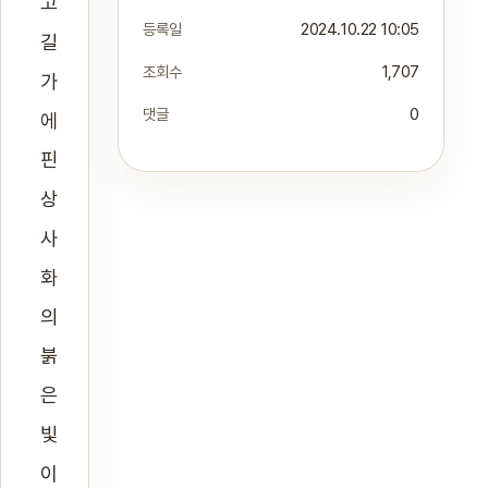
고
등록일
2024.10.22 10:05
길
조회수
1,707
가
댓글
0
에
핀
상
사
화
의
붉
은
빛
이