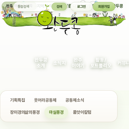
통합검색
지역의 작은 이야기를 다정하게 엮어 보여주는 완두콩
완주 마을 소식지
검색
로그인
회원가입
완두콩
완주
활동/
소식지
커뮤
소개
이야기
포트폴리오
기획특집
웃어라공동체
공동체소식
장미경의삶의풍경
마실풍경
품앗이칼럼