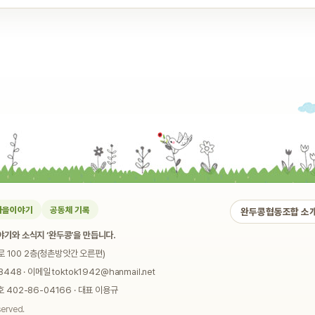
마을이야기
공동체 기록
완두콩협동조합 소
기와 소식지 ‘완두콩’을 만듭니다.
로 100 2층(청촌방앗간 오른편)
448 · 이메일 toktok1942@hanmail.net
02-86-04166 · 대표 이용규
served.