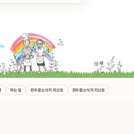
개
하는 일
완두콩소식지 최신호
완두콩소식지 지난호