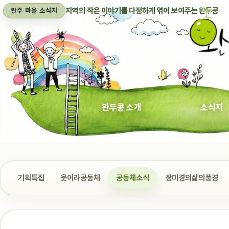
지역의 작은 이야기를 다정하게 엮어 보여주는 완두콩
완주 마을 소식지
완두콩 소개
소식지
기획특집
웃어라공동체
공동체소식
장미경의삶의풍경