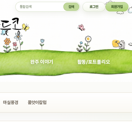
통합검색
검색
로그인
회원가입
완주 이야기
활동/포트폴리오
마실풍경
품앗이칼럼