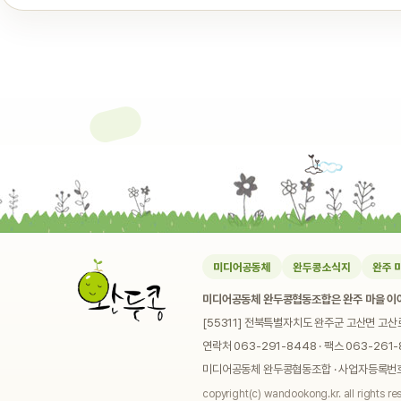
미디어공동체
완두콩소식지
완주 
미디어공동체 완두콩협동조합은 완주 마을 이야
[55311] 전북특별자치도 완주군 고산면 고산
연락처 063-291-8448 · 팩스 063-261-8
미디어공동체 완두콩협동조합 · 사업자등록번호 4
copyright(c) wandookong.kr. all rights re