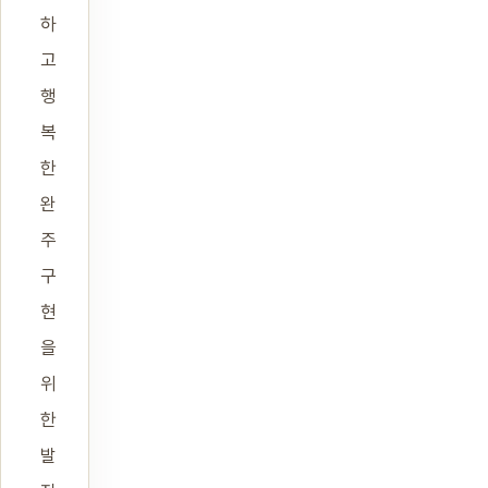
하
고
행
복
한
완
주
구
현
을
위
한
발