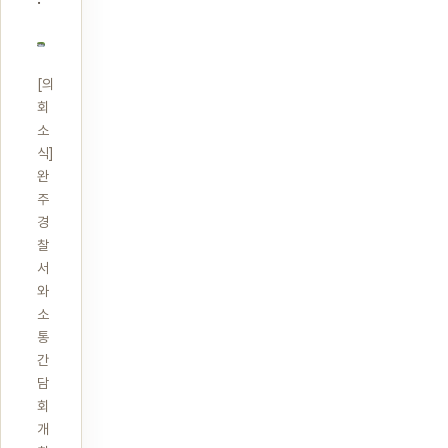
[의
회
소
식]
완
주
경
찰
서
와
소
통
간
담
회
개