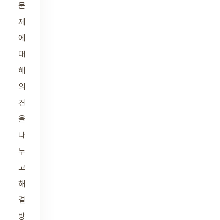
문
제
에
대
해
의
견
을
나
누
고
해
결
방