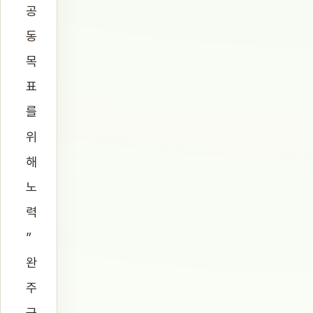
공
동
목
표
를
위
해
노
력
”
완
주
군