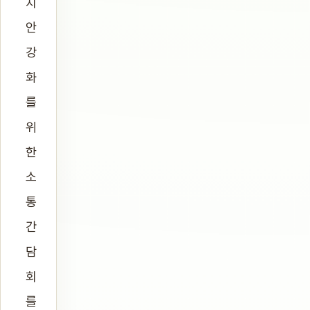
치
안
강
화
를
위
한
소
통
간
담
회
를