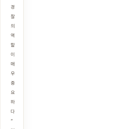
경
찰
의
역
할
이
매
우
중
요
하
다
”