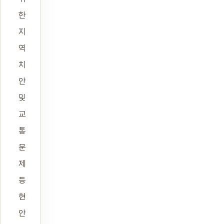
한
지
역
치
안
및
교
통
문
제
등
현
안