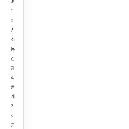
며
“
이
번
소
통
간
담
회
를
계
기
로
군