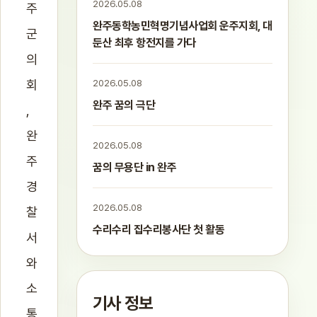
2026.05.08
주
완주동학농민혁명기념사업회 운주지회, 대
군
둔산 최후 항전지를 가다
의
회
2026.05.08
완주 꿈의 극단
,
완
2026.05.08
주
꿈의 무용단 in 완주
경
2026.05.08
찰
수리수리 집수리봉사단 첫 활동
서
와
소
기사 정보
통