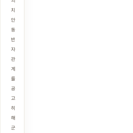
의
치
안
동
반
자
관
계
를
공
고
히
해
군