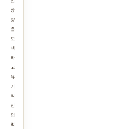
전
방
향
을
모
색
하
고
유
기
적
인
협
력