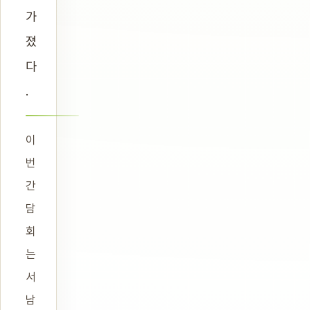
가
졌
다
.
이
번
간
담
회
는
서
남