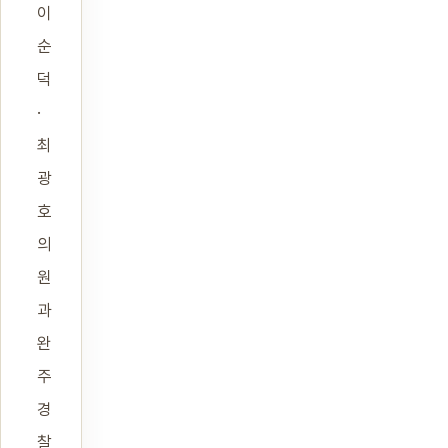
이
순
덕
·
최
광
호
의
원
과
완
주
경
찰