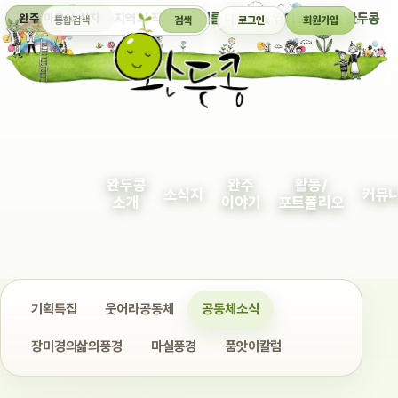
통합검색
지역의 작은 이야기를 다정하게 엮어 보여주는 완두콩
완주 마을 소식지
검색
로그인
회원가입
완두콩
완주
활동/
소식지
커뮤
소개
이야기
포트폴리오
기획특집
웃어라공동체
공동체소식
장미경의삶의풍경
마실풍경
품앗이칼럼