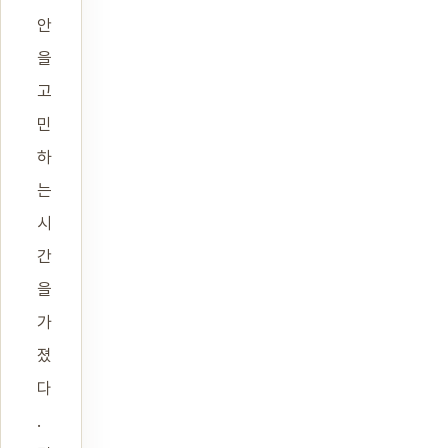
안
을
고
민
하
는
시
간
을
가
졌
다
.