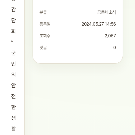
간
분류
공동체소식
담
등록일
2024.05.27 14:56
회
조회수
2,067
“
댓글
0
군
민
의
안
전
한
생
활