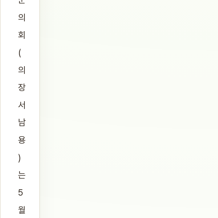
의
회
(
의
장
서
남
용
)
는
5
월