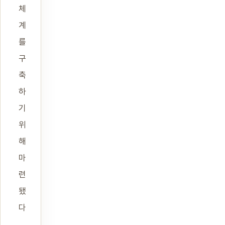
체
계
를
구
축
하
기
위
해
마
련
됐
다
.