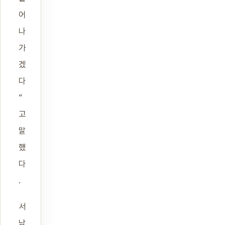
어
나
가
겠
다
”
고
말
했
다
.
서
남