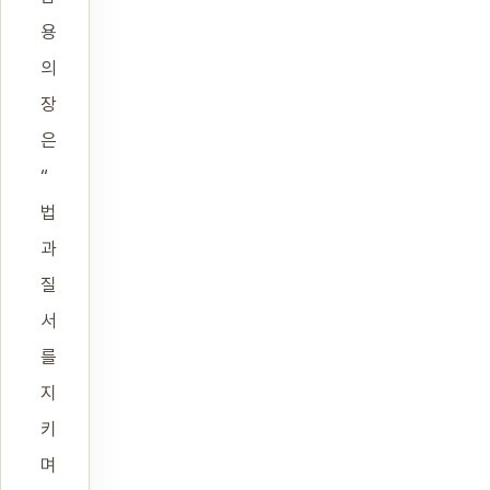
용
의
장
은
“
법
과
질
서
를
지
키
며