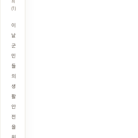
최
(1)
이
날
군
민
들
의
생
활
안
전
을
위