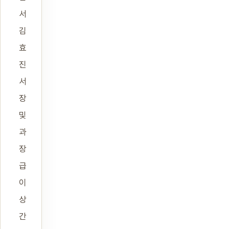
서
김
효
진
서
장
및
과
장
급
이
상
간