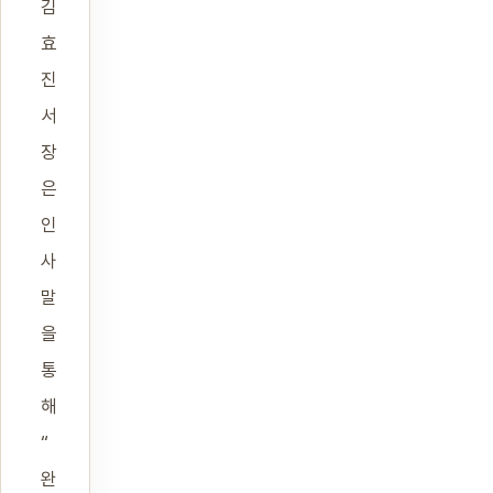
김
효
진
서
장
은
인
사
말
을
통
해
“
완