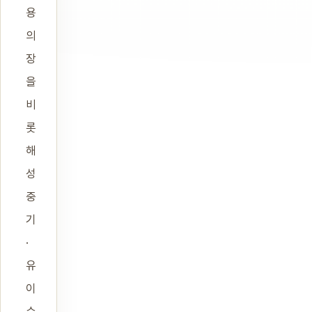
용
의
장
을
비
롯
해
성
중
기
·
유
이
수