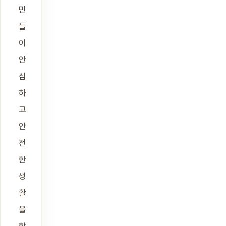
민
들
이
안
심
하
고
안
전
한
생
활
을