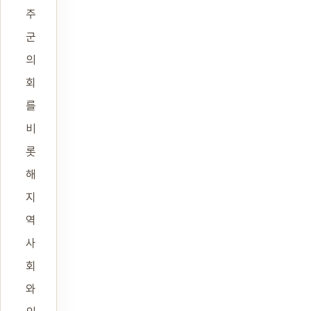
주
군
의
회
를
비
롯
해
지
역
사
회
와