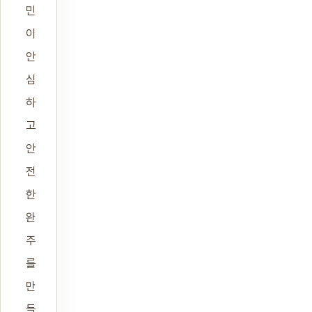
민
이
안
심
하
고
안
전
한
완
주
를
만
들