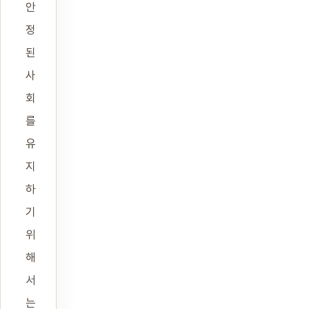
안
정
된
사
회
를
유
지
하
기
위
해
서
는