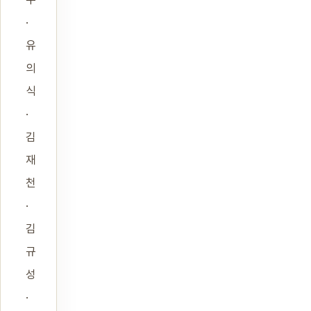
·
유
의
식
·
김
재
천
·
김
규
성
·