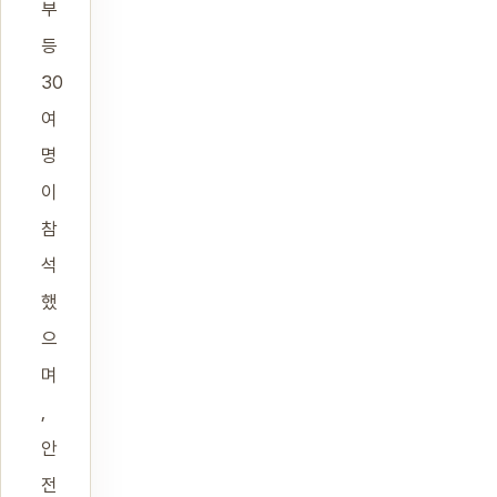
부
등
30
여
명
이
참
석
했
으
며
,
안
전