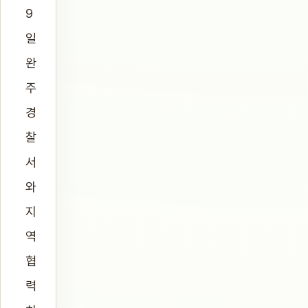
9
일
완
주
경
찰
서
와
지
역
협
력