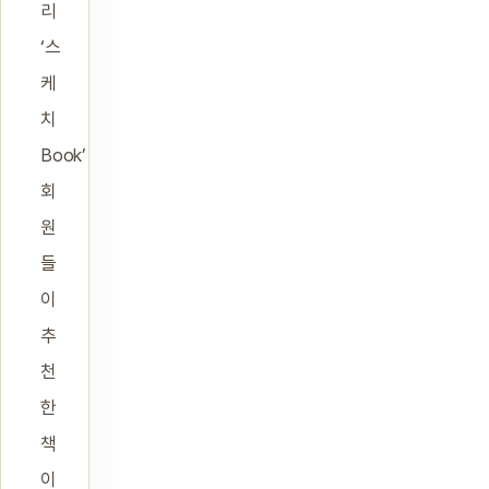
리
‘스
케
치
Book’
회
원
들
이
추
천
한
책
이