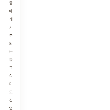
층
에
게
기
부
되
는
등
그
의
미
도
깊
었