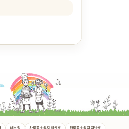
개
하는 일
완두콩소식지 최신호
완두콩소식지 지난호