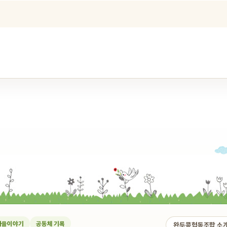
마을이야기
공동체 기록
완두콩협동조합 소