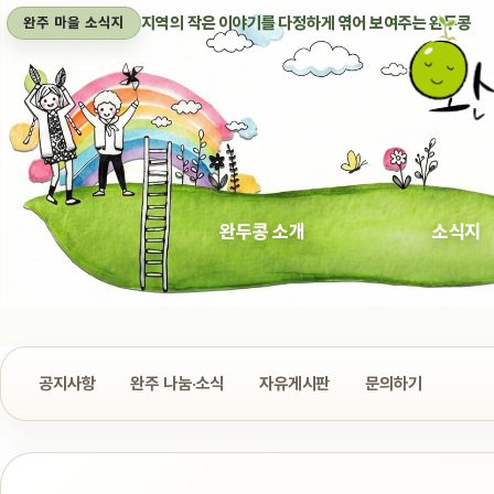
지역의 작은 이야기를 다정하게 엮어 보여주는 완두콩
완주 마을 소식지
완두콩 소개
소식지
공지사항
완주 나눔·소식
자유게시판
문의하기