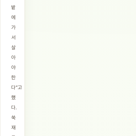
밭
에
가
서
살
아
야
한
다”고
했
다.
쑥
재