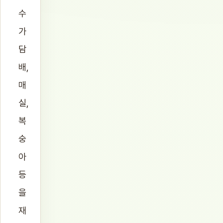
수
가
담
배,
매
실,
복
숭
아
등
을
재