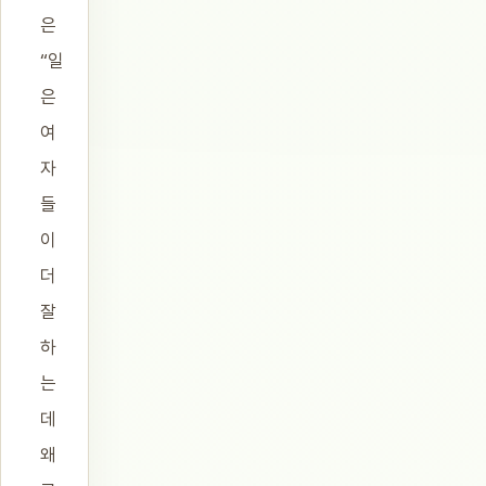
은
“일
은
여
자
들
이
더
잘
하
는
데
왜