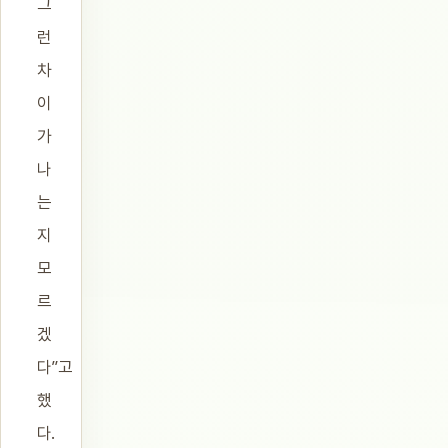
그
런
차
이
가
나
는
지
모
르
겠
다”고
했
다.