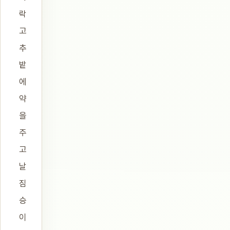
락
고
추
밭
에
약
을
주
고
날
짐
승
이