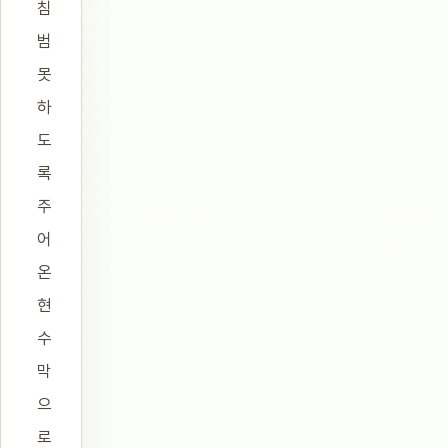
침
범
못
하
도
록
주
어
온
현
수
막
으
로