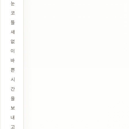
눈
코
뜰
새
없
이
바
쁜
시
간
을
보
내
고