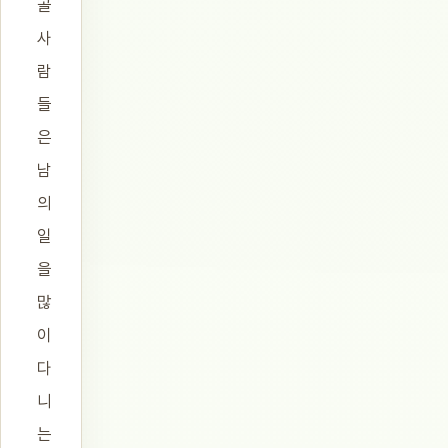
골
사
람
들
은
남
의
일
을
많
이
다
니
는