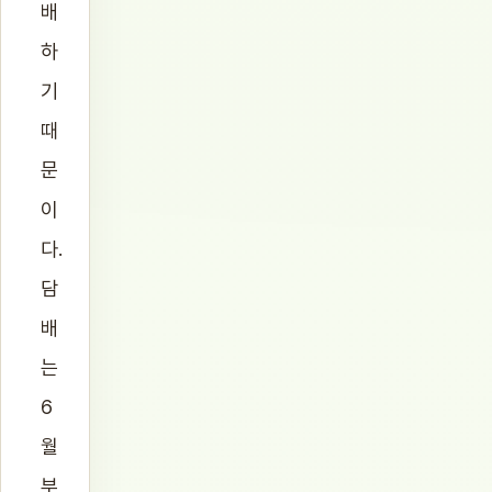
배
하
기
때
문
이
다.
담
배
는
6
월
부