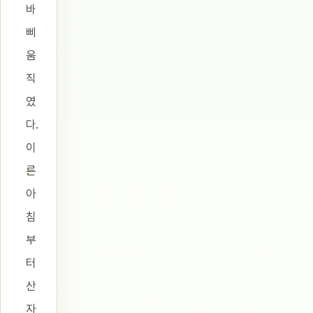
바
삐
움
직
였
다.
이
른
아
침
부
터
산
자