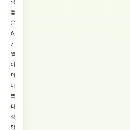
람
들
은
6,
7
월
이
더
바
쁘
다.
상
당