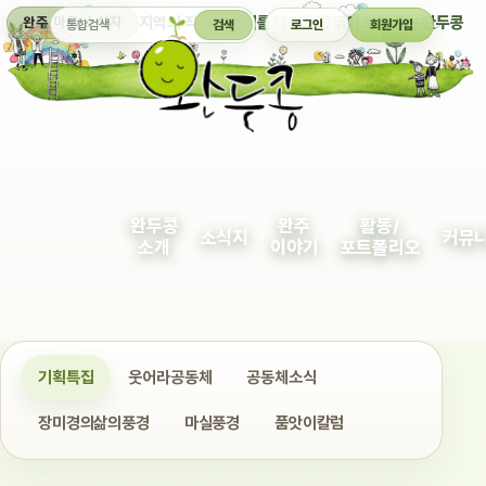
통합검색
지역의 작은 이야기를 다정하게 엮어 보여주는 완두콩
완주 마을 소식지
검색
로그인
회원가입
완두콩
완주
활동/
소식지
커뮤
소개
이야기
포트폴리오
기획특집
웃어라공동체
공동체소식
장미경의삶의풍경
마실풍경
품앗이칼럼