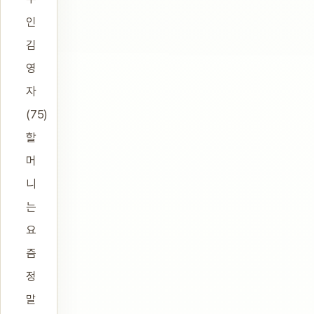
인
김
영
자
(75)
할
머
니
는
요
즘
정
말