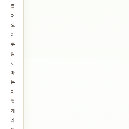
들
어
오
지
못
할
까
마
는
이
렇
게
라