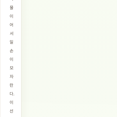
물
이
어
서
일
손
이
모
자
란
다.
이
선