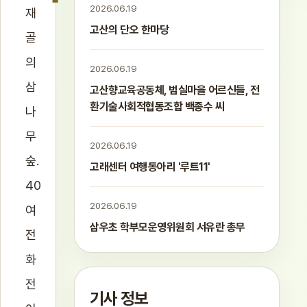
2026.06.19
재
고산의 단오 한마당
골
의
2026.06.19
삼
고산향교육공동체, 범실마을 어르신들, 전
환기술사회적협동조합 백종수 씨
나
무
2026.06.19
숲.
고래센터 여행동아리 '루트11'
40
2026.06.19
여
삼우초 학부모운영위원회 서유란 총무
전
화
전
기사 정보