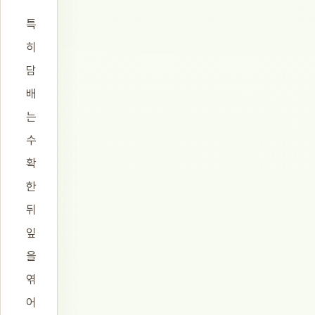
특
히
담
배
는
수
확
한
뒤
잎
을
엮
어