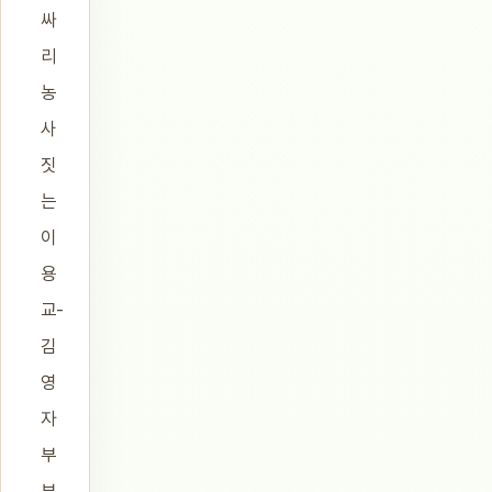
싸
리
농
사
짓
는
이
용
교-
김
영
자
부
부