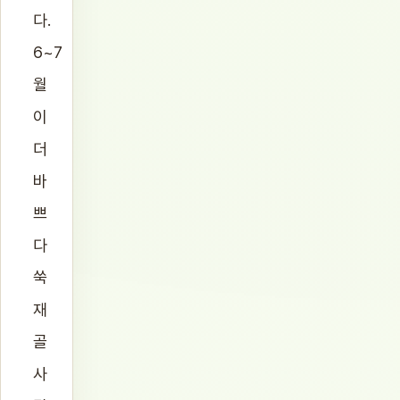
다.
6~7
월
이
더
바
쁘
다
쑥
재
골
사