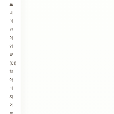
토
박
이
인
이
영
교
(81)
할
아
버
지
와
부