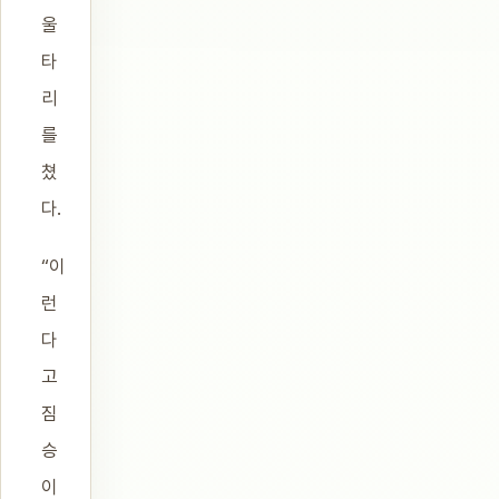
울
타
리
를
쳤
다.
“이
런
다
고
짐
승
이