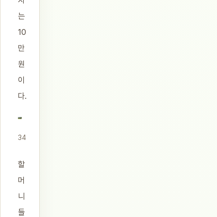
는
10
만
원
이
다.
34
할
머
니
들