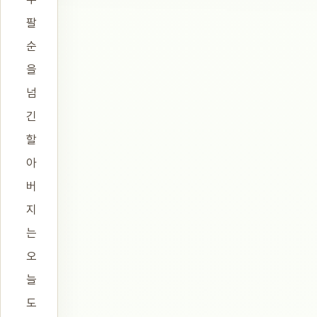
팔
순
을
넘
긴
할
아
버
지
는
오
늘
도