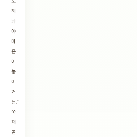
도
해
놔
야
마
음
이
놓
이
거
든.”
쑥
재
골