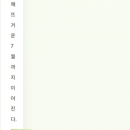
해
뜨
거
운
7
월
까
지
이
어
진
다.