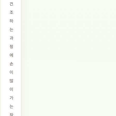
건
조
하
는
과
정
에
손
이
많
이
가
는
작