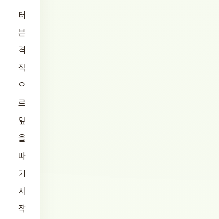
터
본
격
적
으
로
잎
을
따
기
시
작