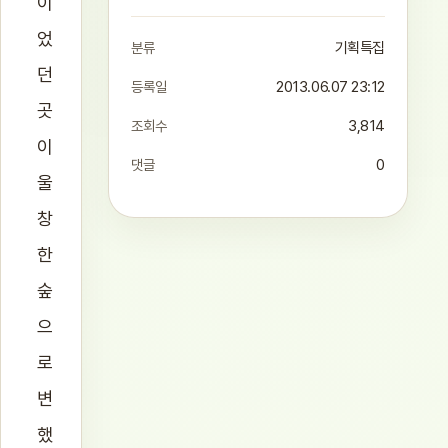
이
었
분류
기획특집
던
등록일
2013.06.07 23:12
곳
조회수
3,814
이
댓글
0
울
창
한
숲
으
로
변
했