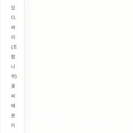
있
다.
싸
리
(조
팝
나
무)
꽃
씨
때
문
이