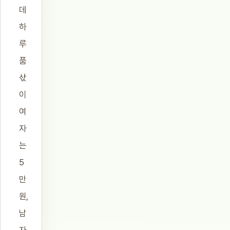
데
하
루
품
삯
이
여
자
는
5
만
원,
남
자