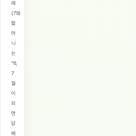
례
(79)
할
머
니
는
“6,
7
월
이
되
면
담
배