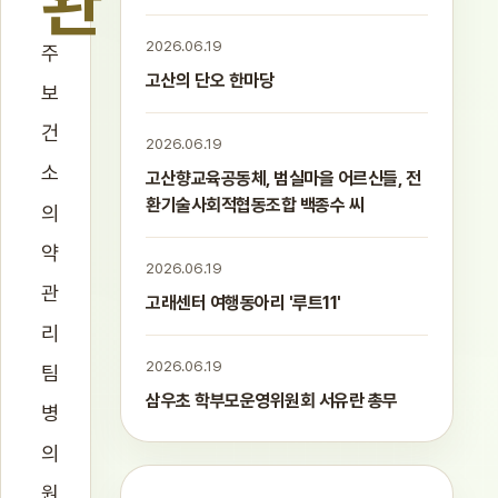
완
2026.06.19
주
고산의 단오 한마당
보
건
2026.06.19
소
고산향교육공동체, 범실마을 어르신들, 전
환기술사회적협동조합 백종수 씨
의
약
2026.06.19
관
고래센터 여행동아리 '루트11'
리
2026.06.19
팀
삼우초 학부모운영위원회 서유란 총무
병
의
원