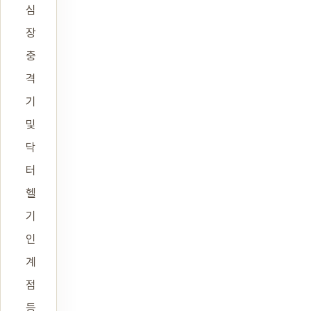
심
장
충
격
기
및
닥
터
헬
기
인
계
점
등