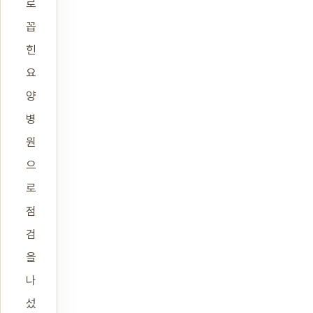
로
꼽
힌
요
양
병
원
으
로
점
검
을
나
섰