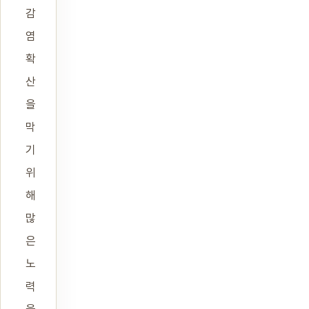
감
염
확
산
을
막
기
위
해
많
은
노
력