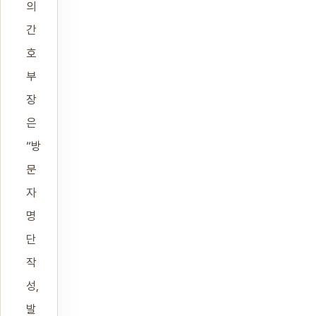
의
간
호
부
장
은
“방
문
자
명
단
작
성,
발