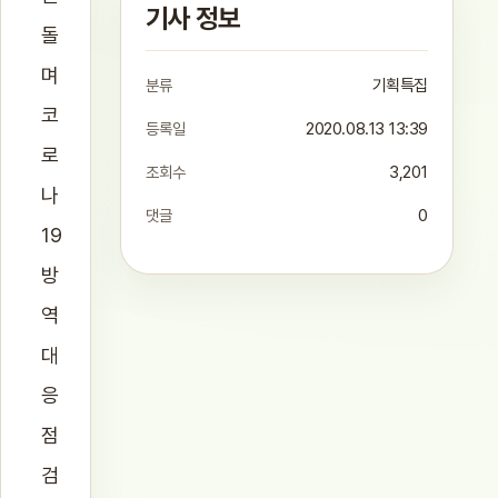
기사 정보
돌
며
분류
기획특집
코
등록일
2020.08.13 13:39
로
조회수
3,201
나
댓글
0
19
방
역
대
응
점
검