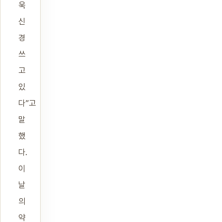
욱
신
경
쓰
고
있
다”고
말
했
다.
이
날
의
약