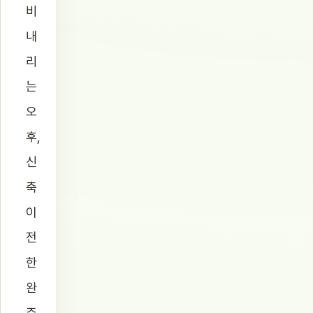
비
내
리
는
오
후,
신
축
이
전
한
완
주