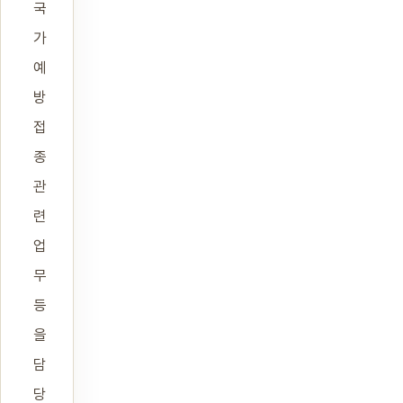
국
가
예
방
접
종
관
련
업
무
등
을
담
당