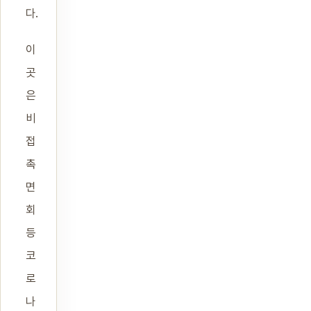
다.
이
곳
은
비
접
촉
면
회
등
코
로
나