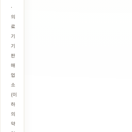
·
의
료
기
기
판
매
업
소
(이
하
의
약