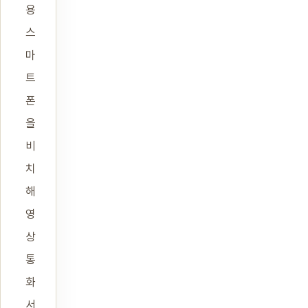
용
스
마
트
폰
을
비
치
해
영
상
통
화
서