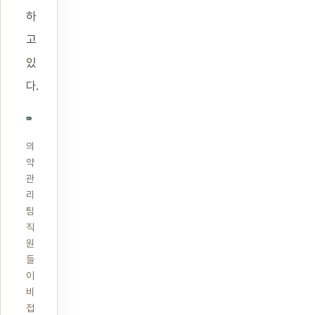
하
고
있
다.
의
약
관
리
팀
직
원
들
이
비
접