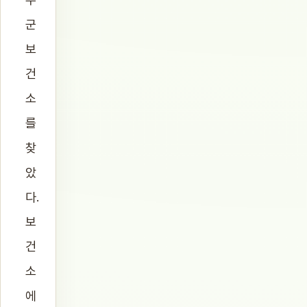
군
보
건
소
를
찾
았
다.
보
건
소
에