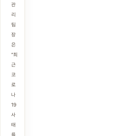
관
리
팀
장
은
“최
근
코
로
나
19
사
태
를