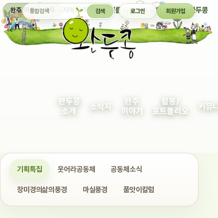
통합검색
지역의 작은 이야기를 다정하게 엮어 보여주는 완두콩
완주 마을 소식지
검색
로그인
회원가입
완두콩
완주
활동/
소식지
커뮤
소개
이야기
포트폴리오
기획특집
웃어라공동체
공동체소식
장미경의삶의풍경
마실풍경
품앗이칼럼