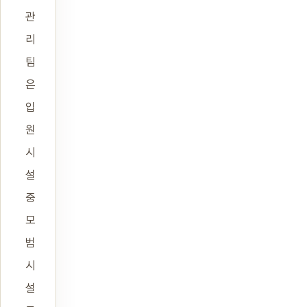
관
리
팀
은
입
원
시
설
중
모
범
시
설