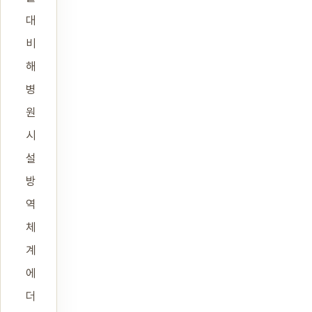
대
비
해
병
원
시
설
방
역
체
계
에
더