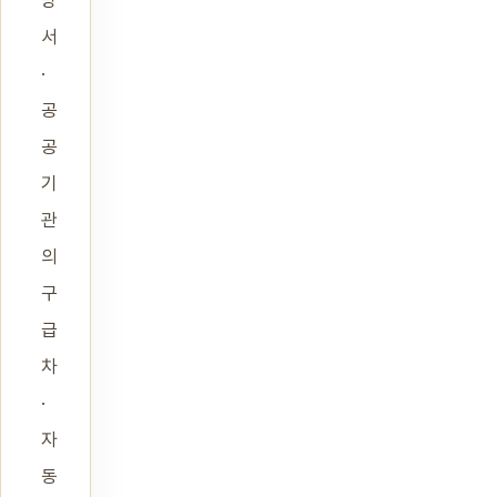
방
서
·
공
공
기
관
의
구
급
차
·
자
동