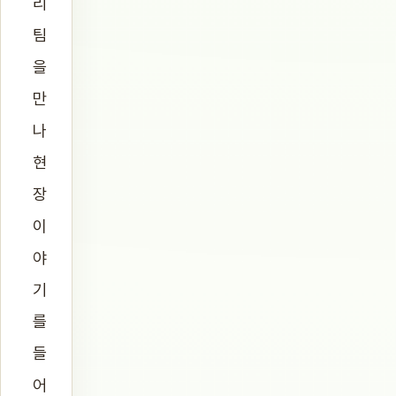
리
팀
을
만
나
현
장
이
야
기
를
들
어