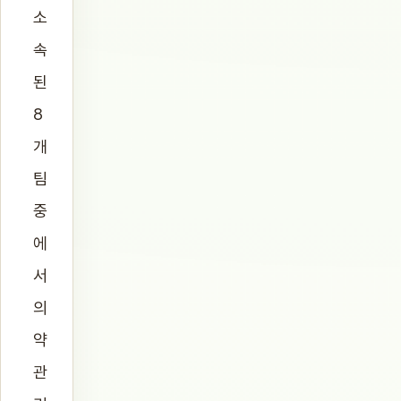
소
속
된
8
개
팀
중
에
서
의
약
관