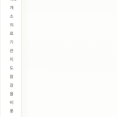
개
소
의
료
기
관
지
도
점
검
을
비
롯