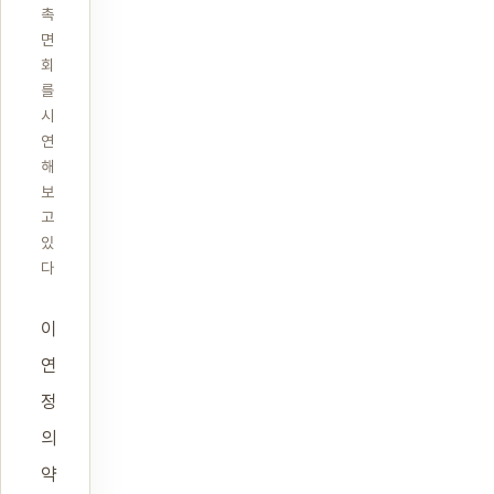
촉
면
회
를
시
연
해
보
고
있
다
이
연
정
의
약