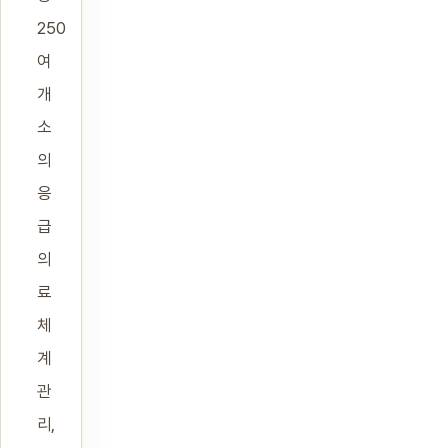
250
여
개
소
의
응
급
의
료
체
계
관
리,