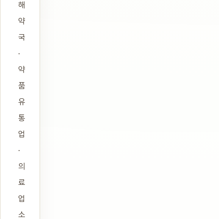
해
약
국
·
약
품
유
통
업
·
의
료
업
소