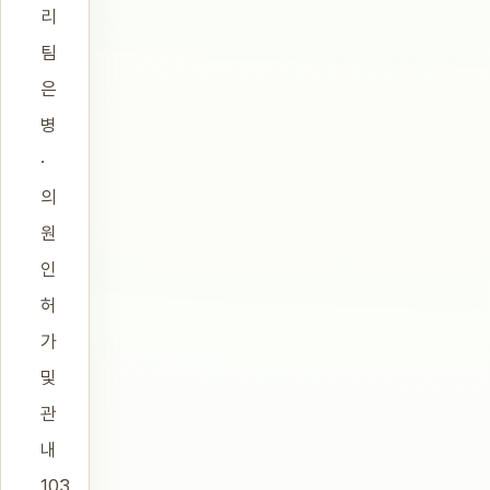
리
팀
은
병
·
의
원
인
허
가
및
관
내
103