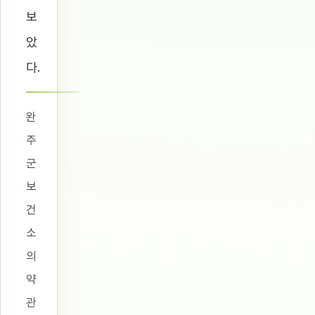
보
았
다.
완
주
군
보
건
소
의
약
관