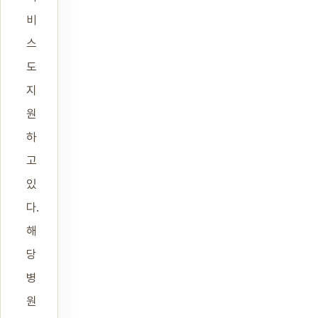
비
스
도
지
원
하
고
있
다.
해
당
병
원