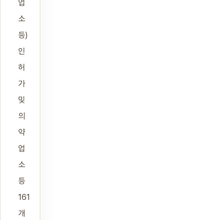
업
소
등)
인
허
가
및
의
약
업
소
등
161
개