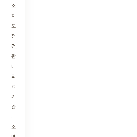
소
지
도
점
검,
관
내
의
료
기
관
·
소