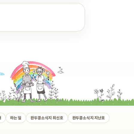
개
하는 일
완두콩소식지 최신호
완두콩소식지 지난호