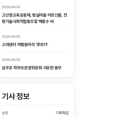
2026.06.19
고산향교육공동체, 범실마을 어르신들, 전
환기술사회적협동조합 백종수 씨
2026.06.19
고래센터 여행동아리 '루트11'
2026.06.19
삼우초 학부모운영위원회 서유란 총무
기사 정보
분류
기획특집