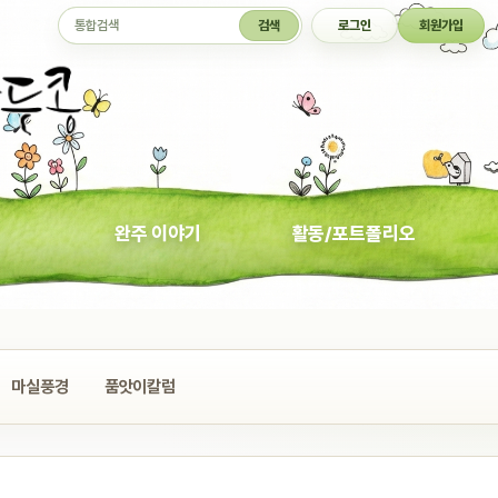
통합검색
검색
로그인
회원가입
완주 이야기
활동/포트폴리오
마실풍경
품앗이칼럼