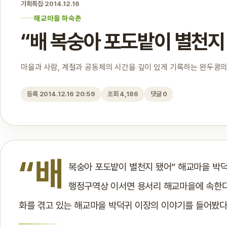
기획특집
·
2014.12.16
해교마을 하숙촌
“배 복숭아 포도밭이 별천지
마을과 사람, 계절과 공동체의 시간을 깊이 있게 기록하는 완두콩의
등록 2014.12.16 20:59
조회 4,186
댓글 0
“배
복숭아 포도밭이 별천지 됐어” 해교마을 박
행정구역상 이서면 용서리 해교마을에 속한다
화를 겪고 있는 해교마을 박덕귀 이장의 이야기를 들어봤다.