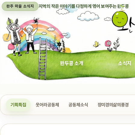
지역의 작은 이야기를 다정하게 엮어 보여주는 완두콩
완주 마을 소식지
완두콩 소개
소식지
기획특집
웃어라공동체
공동체소식
장미경의삶의풍경