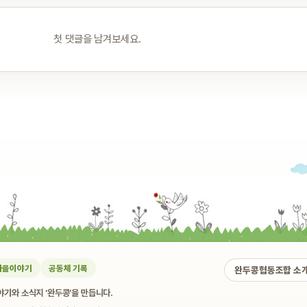
첫 댓글을 남겨보세요.
마을이야기
공동체 기록
완두콩협동조합 소
기와 소식지 ‘완두콩’을 만듭니다.