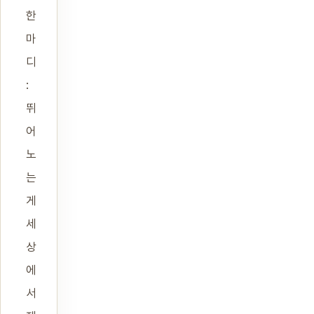
한
마
디
:
뛰
어
노
는
게
세
상
에
서