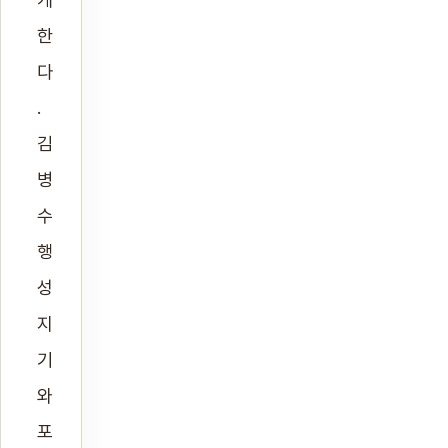
한
다
.
김
병
수
행
성
지
기
와
포