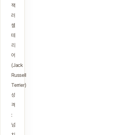
잭
러
셀
테
리
어
(Jack
Russell
Terrier)
성
격
:
넘
치