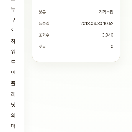
누
분류
기획특집
구
등록일
2018.04.30 10:52
?
조회수
3,940
하
댓글
0
워
드
인
플
래
닛
의
마