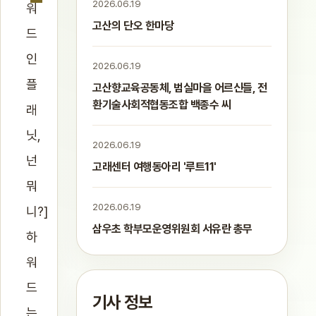
2026.06.19
워
고산의 단오 한마당
드
인
2026.06.19
플
고산향교육공동체, 범실마을 어르신들, 전
환기술사회적협동조합 백종수 씨
래
닛,
2026.06.19
넌
고래센터 여행동아리 '루트11'
뭐
2026.06.19
니?]
삼우초 학부모운영위원회 서유란 총무
하
워
드
기사 정보
는