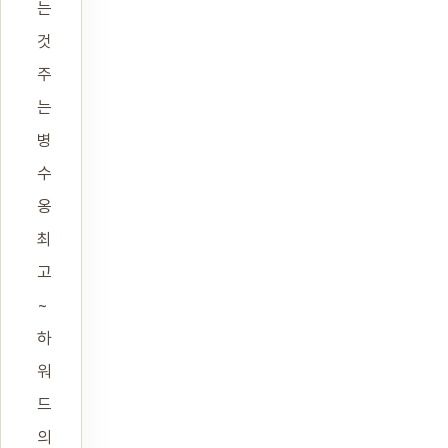
는
것
주
는
병
수
옹
최
고
~
하
워
드
의