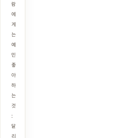
람
에
게
는
예
민
좋
아
하
는
것
:
달
리