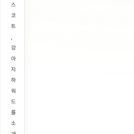
스
코
트
,
강
아
지
하
워
드
를
소
개