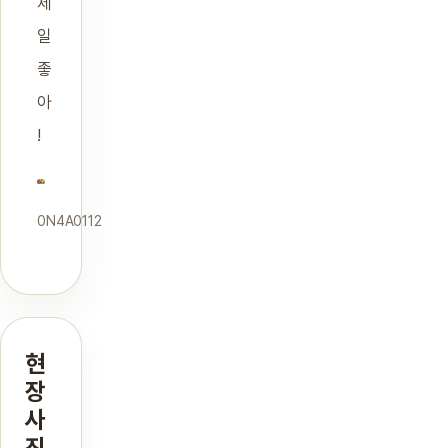
제
일
좋
아
!
0N4A0112
현
장
사
진