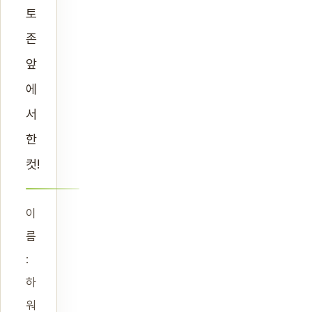
토
존
앞
에
서
한
컷!
이
름
:
하
워