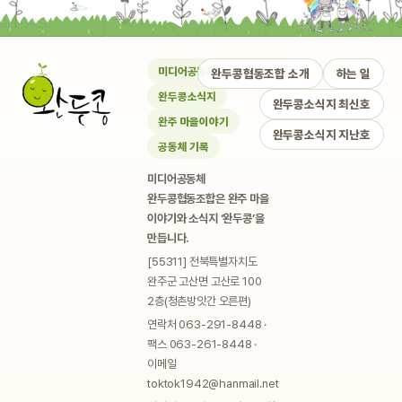
미디어공동체
완두콩협동조합 소개
하는 일
완두콩소식지
완두콩소식지 최신호
완주 마을이야기
완두콩소식지 지난호
공동체 기록
미디어공동체
완두콩협동조합은 완주 마을
이야기와 소식지 ‘완두콩’을
만듭니다.
[55311] 전북특별자치도
완주군 고산면 고산로 100
2층(청촌방앗간 오른편)
연락처 063-291-8448 ·
팩스 063-261-8448 ·
이메일
toktok1942@hanmail.net