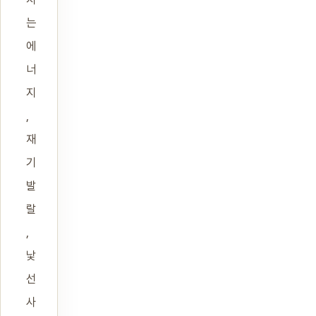
는
에
너
지
,
재
기
발
랄
,
낯
선
사