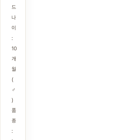
드
나
이
:
10
개
월
(
♂
)
품
종
: