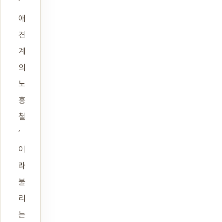
‘
애
견
계
의
노
홍
철
’
이
라
불
리
는