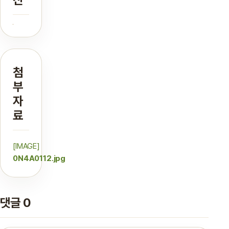
첨
부
자
료
[IMAGE]
0N4A0112.jpg
댓글 0