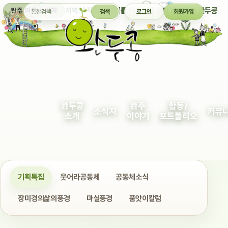
통합검색
지역의 작은 이야기를 다정하게 엮어 보여주는 완두콩
완주 마을 소식지
검색
로그인
회원가입
완두콩
완주
활동/
소식지
커뮤
소개
이야기
포트폴리오
기획특집
웃어라공동체
공동체소식
장미경의삶의풍경
마실풍경
품앗이칼럼