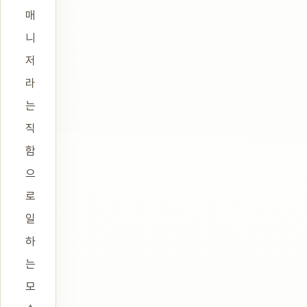
매
니
저
라
는
직
함
으
로
일
하
는
모