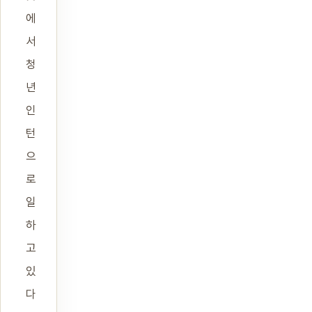
에
서
청
년
인
턴
으
로
일
하
고
있
다