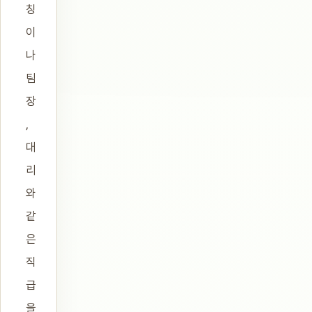
칭
이
나
팀
장
,
대
리
와
같
은
직
급
을