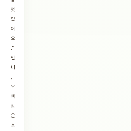
멋
있
어
요
.”
언
니
,
오
빠
같
은
호