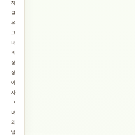
허
클
은
그
녀
의
상
징
이
자
그
녀
의
별