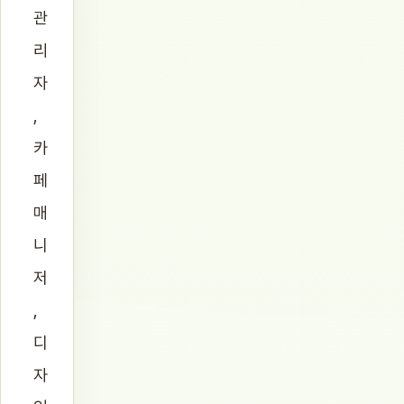
관
리
자
,
카
페
매
니
저
,
디
자