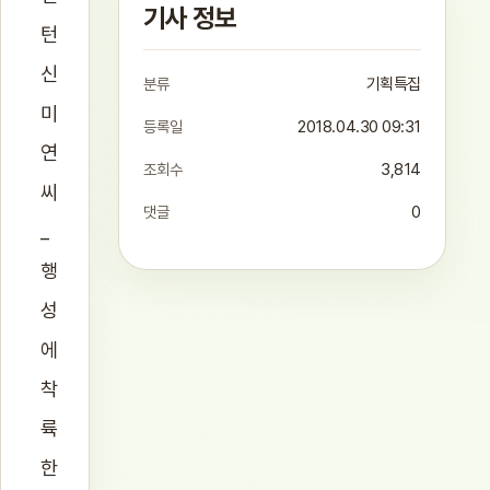
기사 정보
턴
신
분류
기획특집
미
등록일
2018.04.30 09:31
연
조회수
3,814
씨
댓글
0
_
행
성
에
착
륙
한