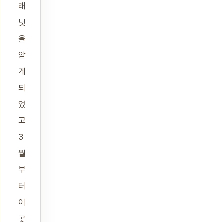
래
닛
을
알
게
되
었
고
3
월
부
터
이
곳