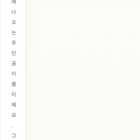
에
나
오
는
주
인
공
이
름
이
에
요
.
그