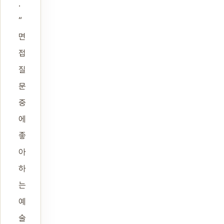
.
“
면
접
질
문
중
에
좋
아
하
는
예
술