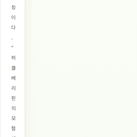
칭
이
다
.
“
허
클
베
리
핀
의
모
험