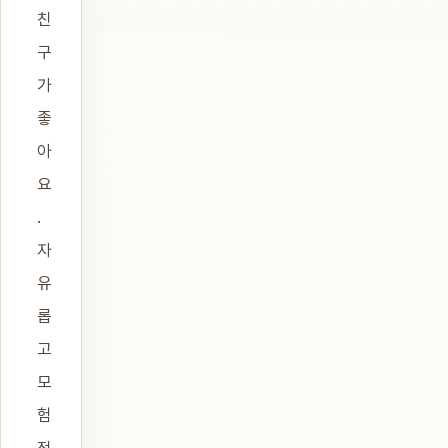
친
구
가
좋
아
요
.
자
유
롭
고
모
험