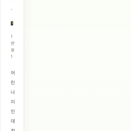
.
1
면
용
1
어
린
나
이
인
데
참