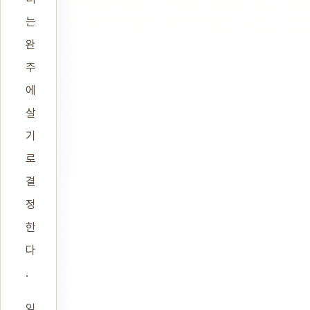
는
완
주
에
살
기
로
결
정
한
다
.
일