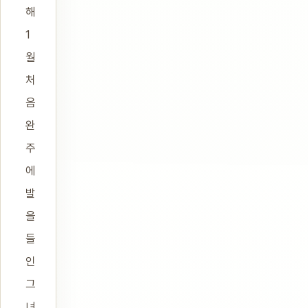
해
1
월
처
음
완
주
에
발
을
들
인
그
녀