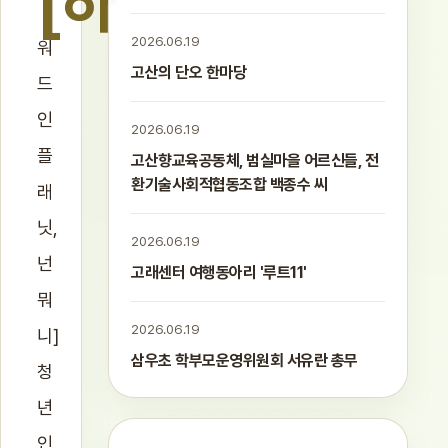
[하
2026.06.19
워
고산의 단오 한마당
드
인
2026.06.19
플
고산향교육공동체, 범실마을 어르신들, 전
환기술사회적협동조합 백종수 씨
래
닛,
2026.06.19
넌
고래센터 여행동아리 '루트11'
뭐
2026.06.19
니]
삼우초 학부모운영위원회 서유란 총무
청
년
인