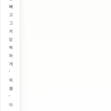
빼
고
그
저
담
백
하
게
‘
허
클
’
이