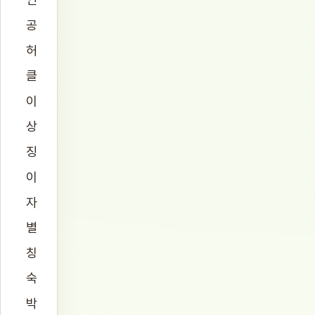
공
허
클
이
상
징
이
자
별
칭
숙
박