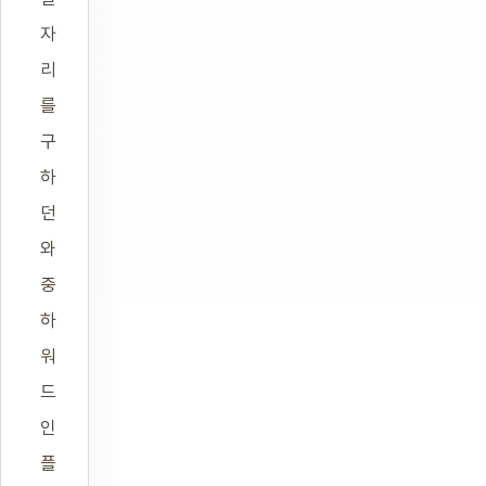
자
리
를
구
하
던
와
중
하
워
드
인
플