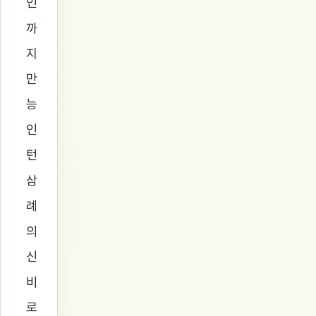
인
까
지
만
능
인
턴
삼
례
의
신
비
로