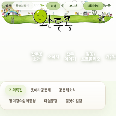
통합검색
지역의 작은 이야기를 다정하게 엮어 보여주는 완두콩
완주 마을 소식지
검색
로그인
회원가입
완두콩
완주
활동/
소식지
커뮤
소개
이야기
포트폴리오
기획특집
웃어라공동체
공동체소식
장미경의삶의풍경
마실풍경
품앗이칼럼