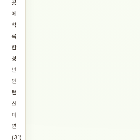
곳
에
착
륙
한
청
년
인
턴
신
미
연
(31)