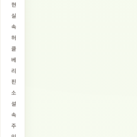
현
실
속
허
클
베
리
핀
소
설
속
주
인