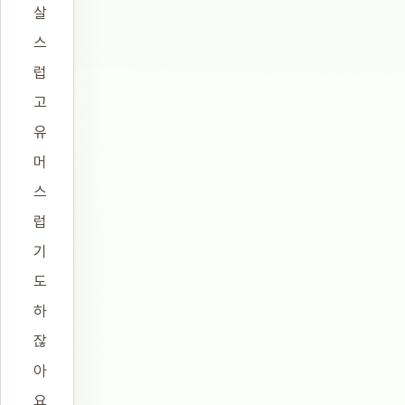
살
스
럽
고
유
머
스
럽
기
도
하
잖
아
요