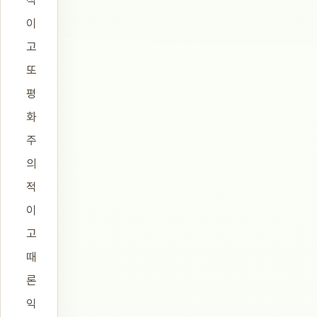
적
이
고
또
평
화
주
의
적
이
고
때
론
익