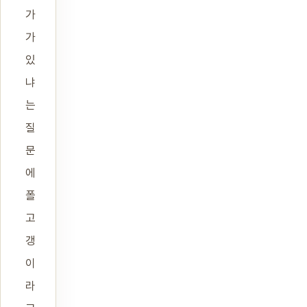
가
가
있
냐
는
질
문
에
폴
고
갱
이
라