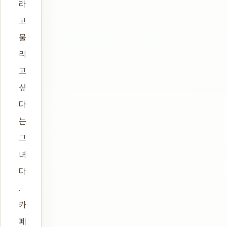
라
고
불
리
고
싶
다
는
그
녀
다
.
카
페