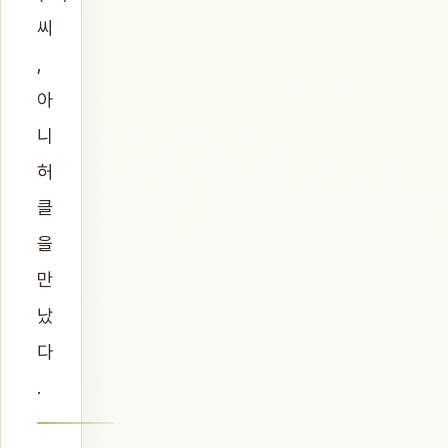
씨
,
아
니
허
클
을
만
났
다
.