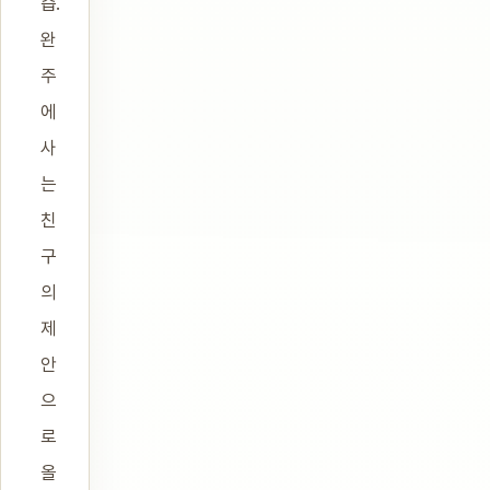
습.
완
주
에
사
는
친
구
의
제
안
으
로
올