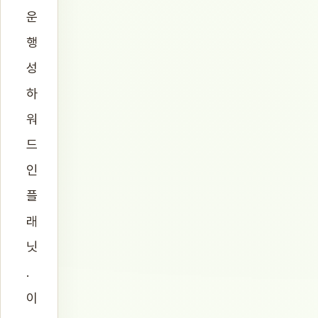
운
행
성
하
워
드
인
플
래
닛
.
이