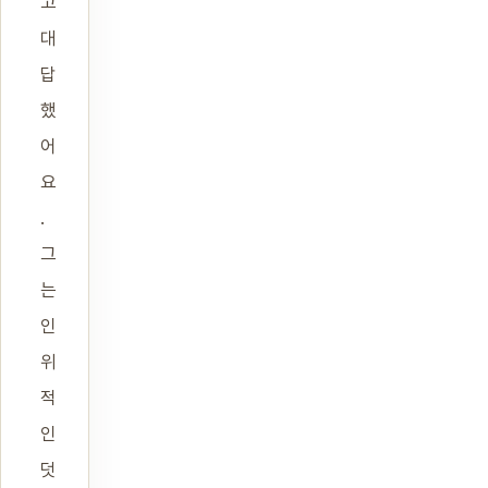
고
대
답
했
어
요
.
그
는
인
위
적
인
덧