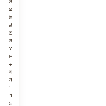
면
오
늘
같
은
경
우
는
주
제
가
‘
가
든