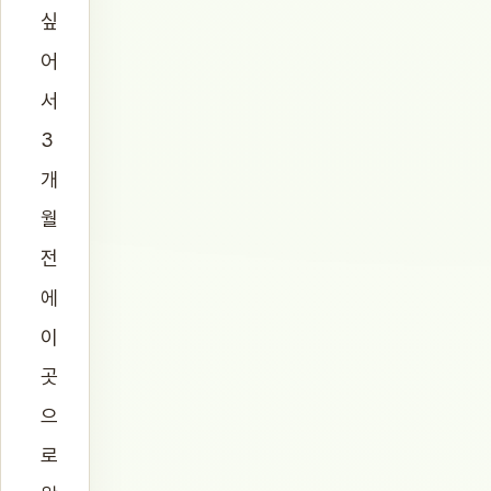
싶
어
서
3
개
월
전
에
이
곳
으
로