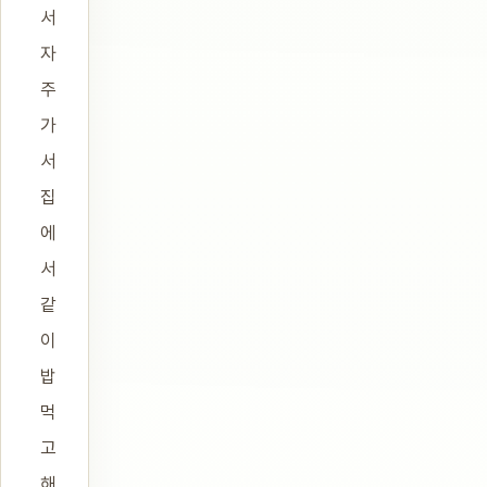
서
자
주
가
서
집
에
서
같
이
밥
먹
고
해