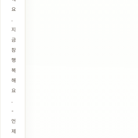
요
.
지
금
참
행
복
해
요
.
-
언
제