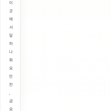
이
곳
에
서
일
하
나
화
요
만
찬
,
금
요