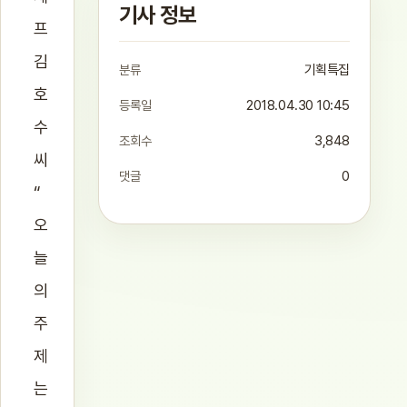
기사 정보
프
김
분류
기획특집
호
등록일
2018.04.30 10:45
수
조회수
3,848
씨
댓글
0
“
오
늘
의
주
제
는