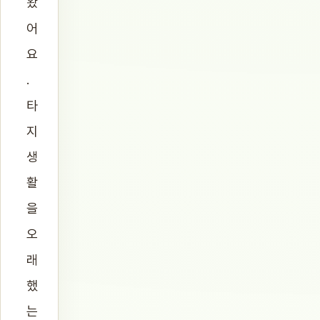
왔
어
요
.
타
지
생
활
을
오
래
했
는