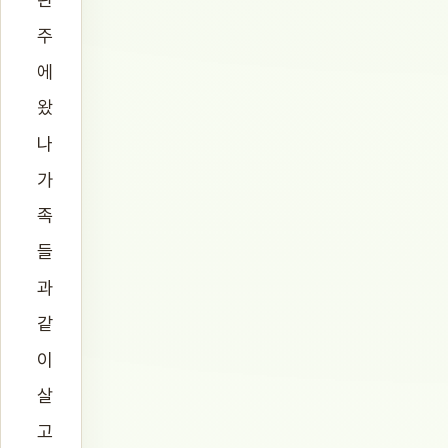
주
에
왔
나
가
족
들
과
같
이
살
고