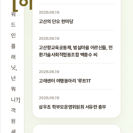
[하
2026.06.19
워
고산의 단오 한마당
드
인
2026.06.19
플
고산향교육공동체, 범실마을 어르신들, 전
환기술사회적협동조합 백종수 씨
래
닛,
2026.06.19
넌
고래센터 여행동아리 '루트11'
뭐
2026.06.19
니?]
삼우초 학부모운영위원회 서유란 총무
객
원
셰