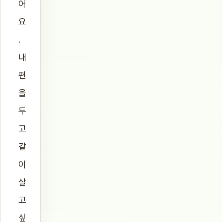
어
요
.
내
편
을
두
고
같
이
살
고
싶