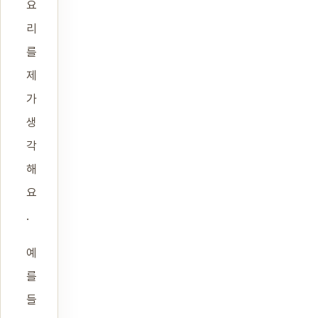
요
리
를
제
가
생
각
해
요
.
예
를
들