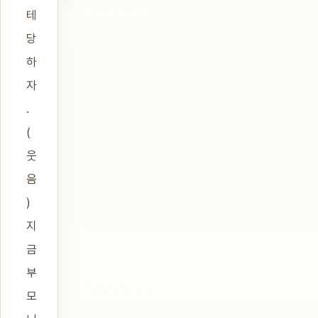
테
당
하
자
.
(
웃
음
)
지
금
부
모