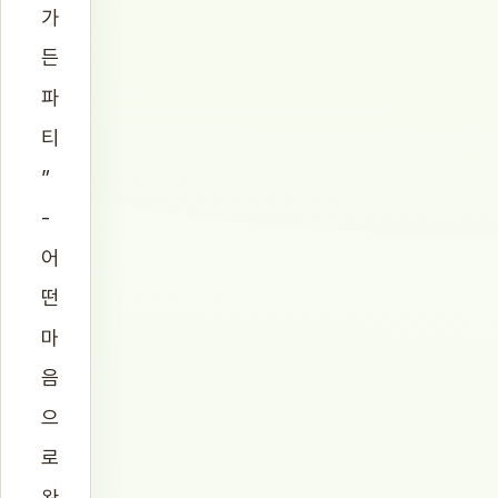
가
든
파
티
”
-
어
떤
마
음
으
로
완