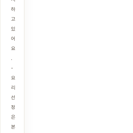
하
고
있
어
요
.
-
요
리
선
정
은
본