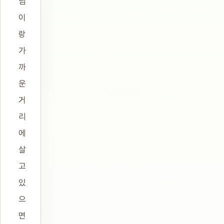
님
이
랑
가
까
운
거
리
에
살
고
있
으
면