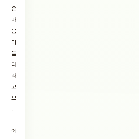
은
마
음
이
들
더
라
고
요
.
어