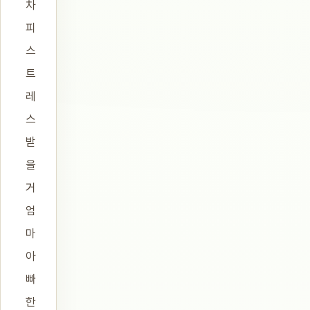
차
피
스
트
레
스
받
을
거
엄
마
아
빠
한