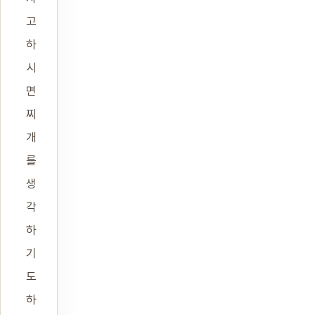
고
하
시
면
찌
개
를
생
각
하
기
도
하