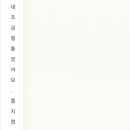
데
조
금
힘
들
었
어
요
.
좀
지
쳤