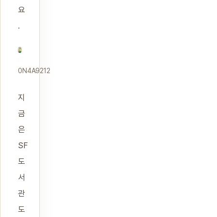
요
.
0N4A9212
지
금
은
SF
도
서
관
도