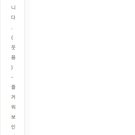
니
다
.
(
웃
음
)
-
즐
거
워
보
인