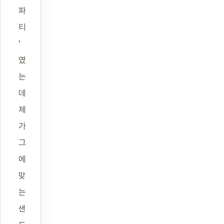
파
티
’
였
는
데
제
가
그
에
맞
는
샌