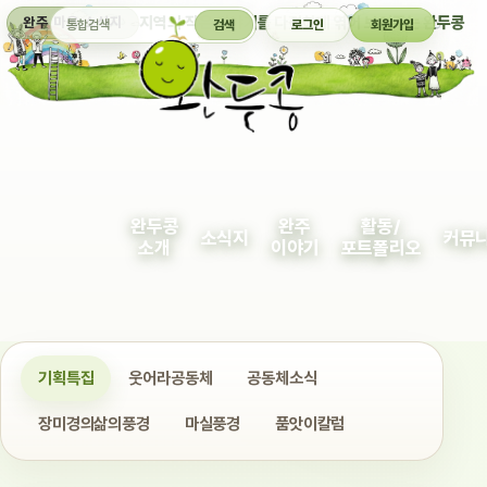
통합검색
지역의 작은 이야기를 다정하게 엮어 보여주는 완두콩
완주 마을 소식지
검색
로그인
회원가입
완두콩
완주
활동/
소식지
커뮤
소개
이야기
포트폴리오
기획특집
웃어라공동체
공동체소식
장미경의삶의풍경
마실풍경
품앗이칼럼