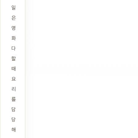
일
은
영
화
다
할
때
요
리
를
담
당
해