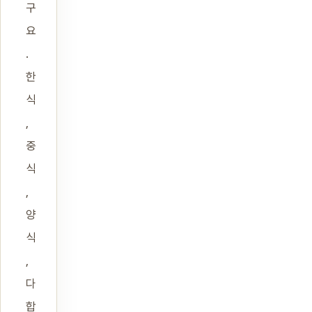
구
요
.
한
식
,
중
식
,
양
식
,
다
합