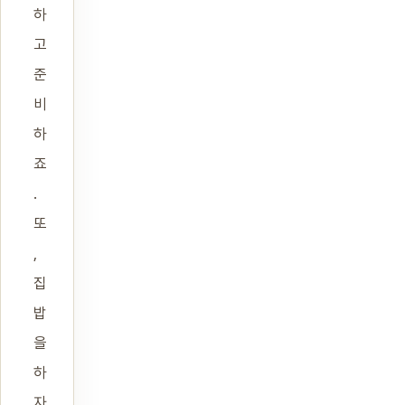
하
고
준
비
하
죠
.
또
,
집
밥
을
하
자