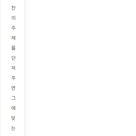
찬
의
주
제
를
던
져
주
면
그
에
맞
는