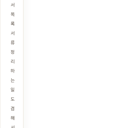
서
목
록
서
류
정
리
하
는
일
도
겸
해
서