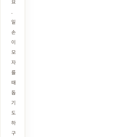
요
.
일
손
이
모
자
를
때
돕
기
도
하
구