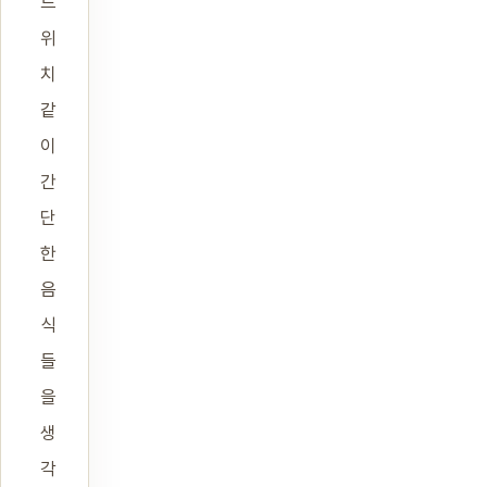
드
위
치
같
이
간
단
한
음
식
들
을
생
각