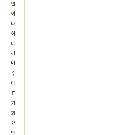
인
이
다
하
나
김
병
수
대
표
가
화
요
만