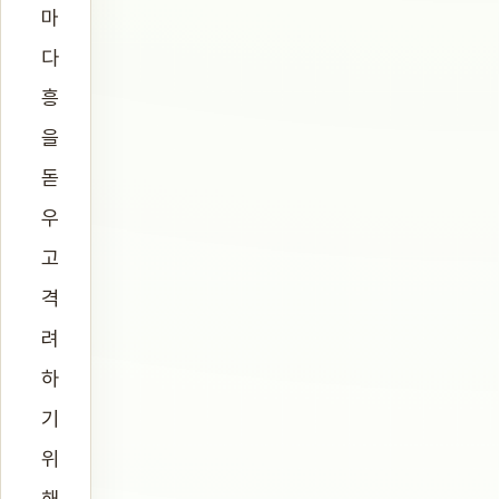
마
다
흥
을
돋
우
고
격
려
하
기
위
해