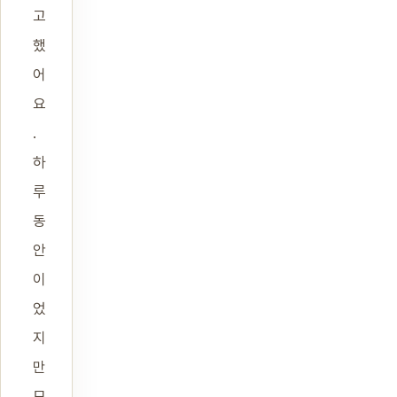
고
했
어
요
.
하
루
동
안
이
었
지
만
모