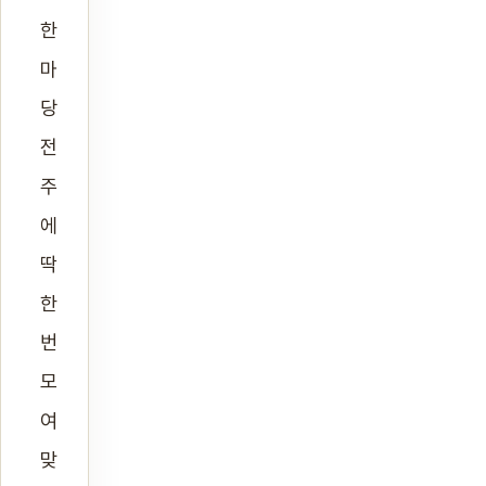
한
마
당
전
주
에
딱
한
번
모
여
맞