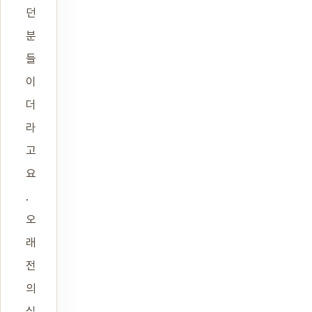
던
분
들
이
더
라
고
요
.
오
래
전
의
실