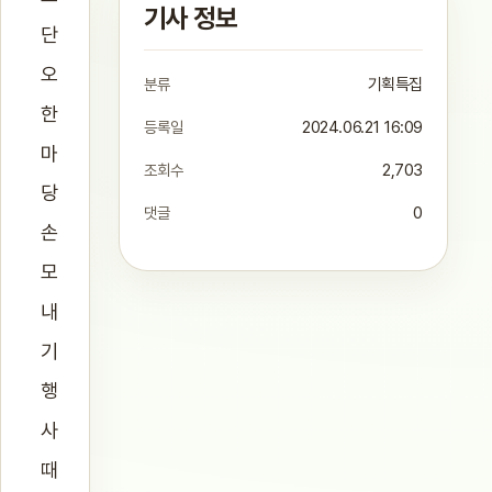
기사 정보
단
오
분류
기획특집
한
등록일
2024.06.21 16:09
마
조회수
2,703
당
댓글
0
손
모
내
기
행
사
때