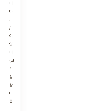
니
다
.
/
이
영
미
(고
산
상
삼
마
을
주