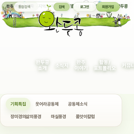
통합검색
지역의 작은 이야기를 다정하게 엮어 보여주는 완두콩
완주 마을 소식지
검색
로그인
회원가입
완두콩
완주
활동/
소식지
커뮤
소개
이야기
포트폴리오
기획특집
웃어라공동체
공동체소식
장미경의삶의풍경
마실풍경
품앗이칼럼