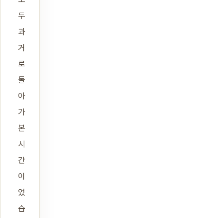
두
과
거
로
돌
아
가
본
시
간
이
었
습