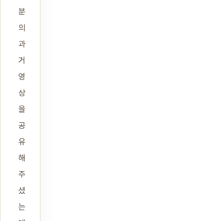
분
의
과
거
영
상
을
공
유
해
주
셨
는