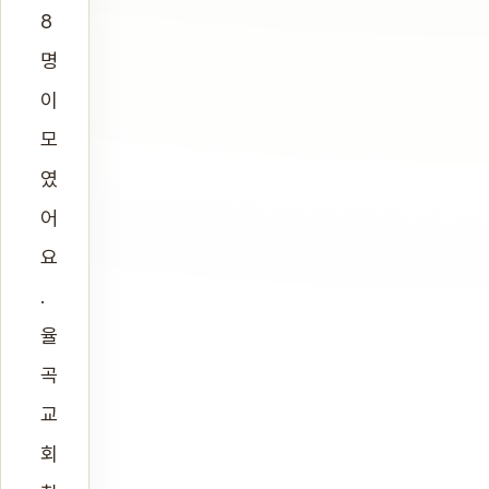
8
명
이
모
였
어
요
.
율
곡
교
회