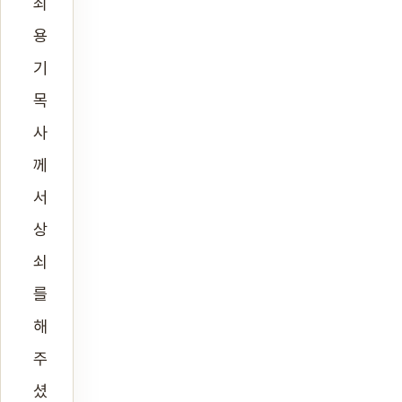
최
용
기
목
사
께
서
상
쇠
를
해
주
셨