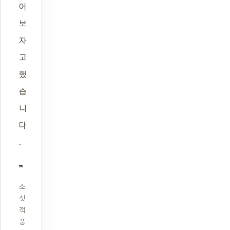
어
보
자
고
했
습
니
다
.
소
싯
적
풍