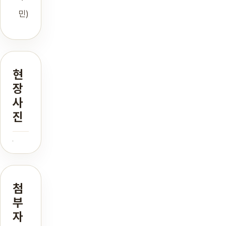
민)
현
장
사
진
첨
부
자