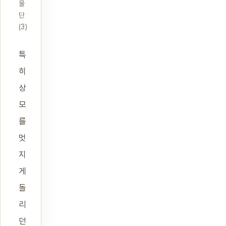
물
단
(3)
특
히
상
모
를
멋
지
게
돌
리
던