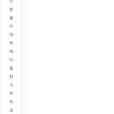
인
분
들
이
대
학
때
다
들
한
가
락
하
셨