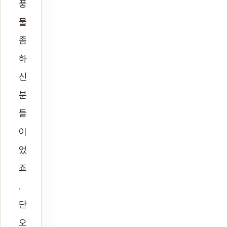
풍
물
좀
하
신
분
들
이
었
죠
.
단
오