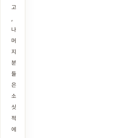
고
,
나
머
지
분
들
은
소
싯
적
에