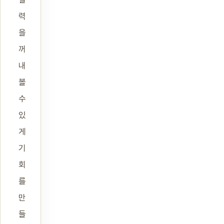
력
을
꺼
내
볼
수
있
게
기
회
를
만
들