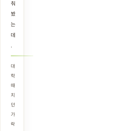
춰
봤
는
데
.
대
학
때
치
던
가
락