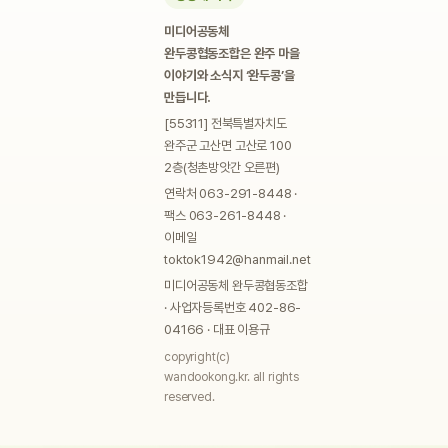
미디어공동체
완두콩협동조합은 완주 마을
이야기와 소식지 ‘완두콩’을
만듭니다.
[55311] 전북특별자치도
완주군 고산면 고산로 100
2층(청촌방앗간 오른편)
연락처 063-291-8448 ·
팩스 063-261-8448 ·
이메일
toktok1942@hanmail.net
미디어공동체 완두콩협동조합
· 사업자등록번호 402-86-
04166 · 대표 이용규
copyright(c)
wandookong.kr. all rights
reserved.