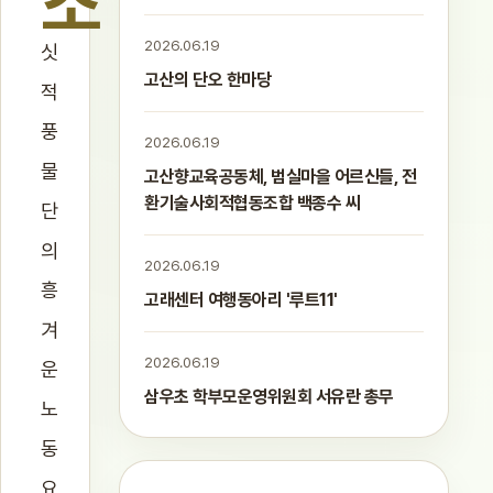
소
2026.06.19
싯
고산의 단오 한마당
적
풍
2026.06.19
물
고산향교육공동체, 범실마을 어르신들, 전
환기술사회적협동조합 백종수 씨
단
의
2026.06.19
흥
고래센터 여행동아리 '루트11'
겨
2026.06.19
운
삼우초 학부모운영위원회 서유란 총무
노
동
요