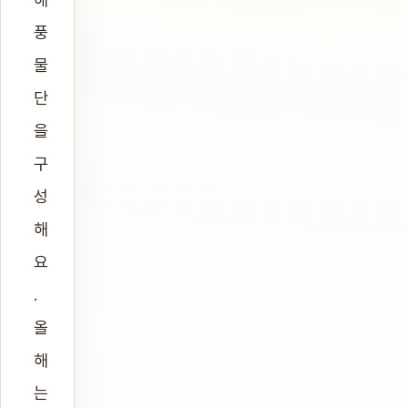
풍
물
단
을
구
성
해
요
.
올
해
는