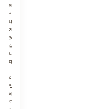
에
신
나
게
쳤
습
니
다
.
이
번
에
모