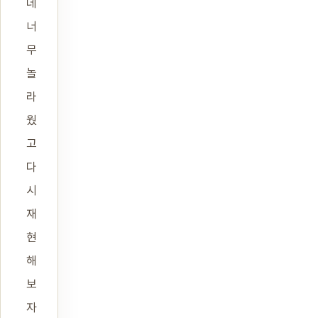
데
너
무
놀
라
웠
고
다
시
재
현
해
보
자