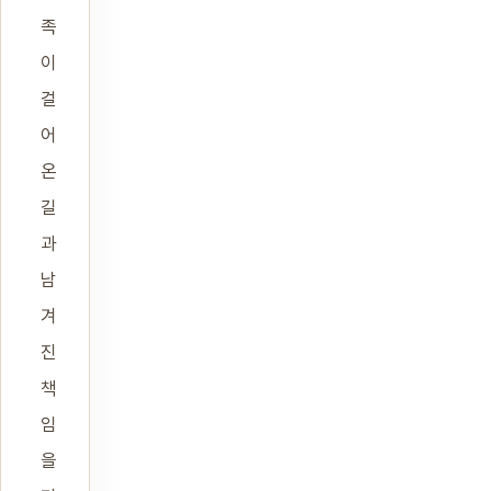
족
이
걸
어
온
길
과
남
겨
진
책
임
을