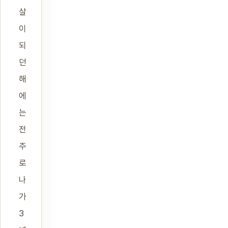
살
이
되
던
해
에
는
전
주
로
나
가
3