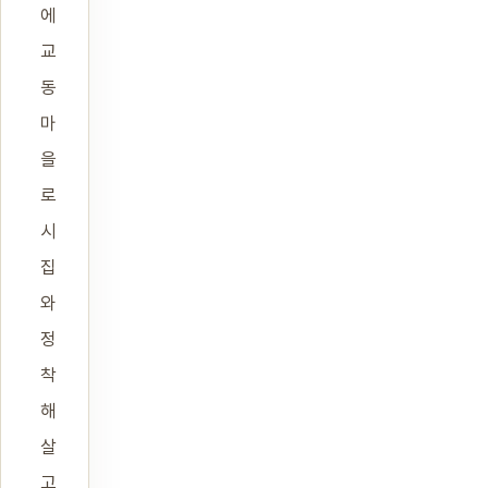
에
교
동
마
을
로
시
집
와
정
착
해
살
고