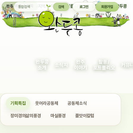
통합검색
지역의 작은 이야기를 다정하게 엮어 보여주는 완두콩
완주 마을 소식지
검색
로그인
회원가입
완두콩
완주
활동/
소식지
커뮤
소개
이야기
포트폴리오
기획특집
웃어라공동체
공동체소식
장미경의삶의풍경
마실풍경
품앗이칼럼