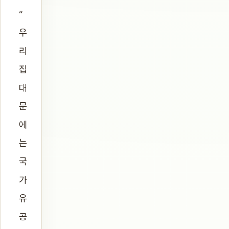
“
우
리
집
대
문
에
는
국
가
유
공