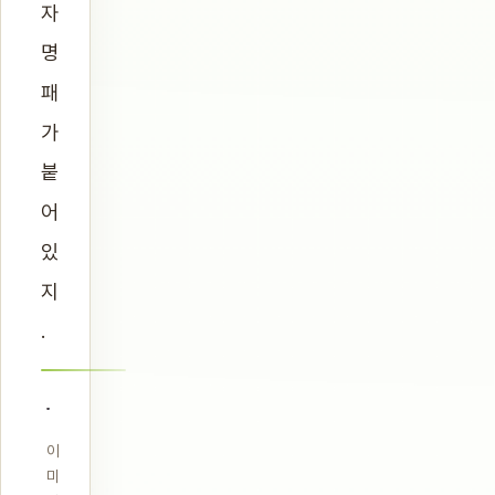
자
명
패
가
붙
어
있
지
.
이
미