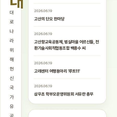
대
2026.06.19
대
고산의 단오 한마당
로
나
2026.06.19
라
고산향교육공동체, 범실마을 어르신들, 전
환기술사회적협동조합 백종수 씨
위
해
2026.06.19
헌
고래센터 여행동아리 '루트11'
신
2026.06.19
국
삼우초 학부모운영위원회 서유란 총무
가
유
공