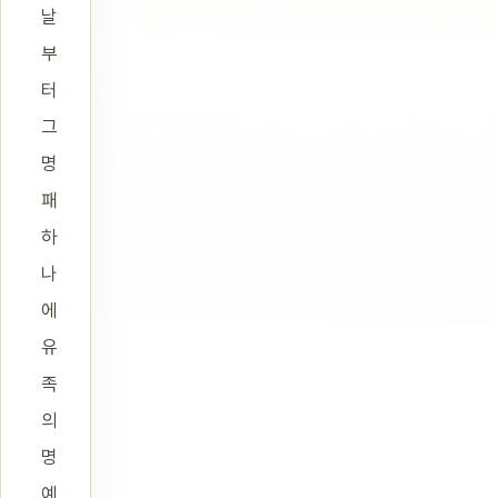
날
부
터
그
명
패
하
나
에
유
족
의
명
예