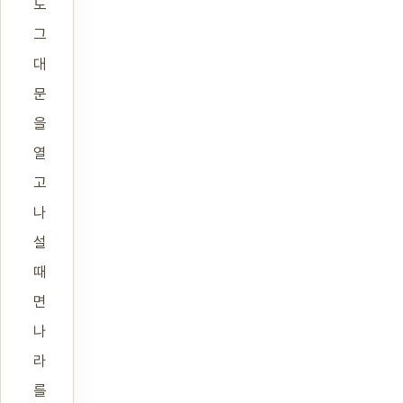
도
그
대
문
을
열
고
나
설
때
면
나
라
를