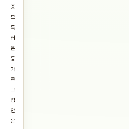
중
모
독
립
운
동
가
로
그
집
안
은