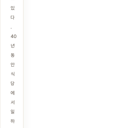
있
다
.
40
년
동
안
식
당
에
서
일
하