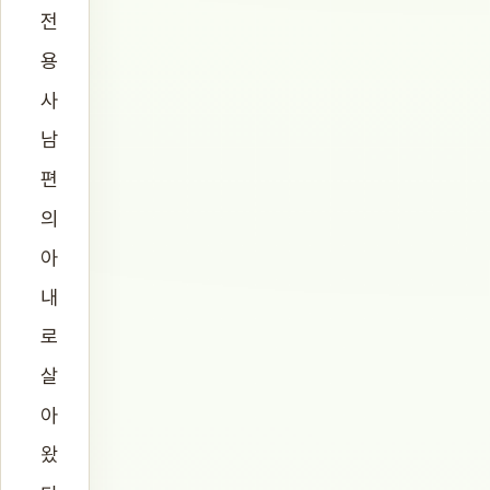
전
용
사
남
편
의
아
내
로
살
아
왔