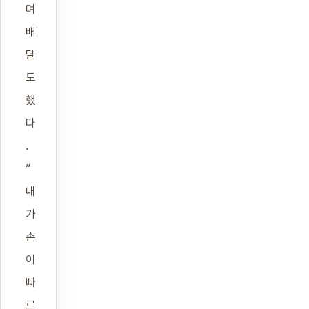
며
배
달
도
했
다
.
“
내
가
손
이
빠
르