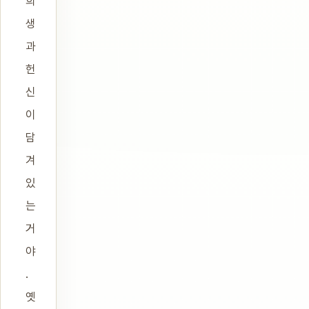
희
생
과
헌
신
이
담
겨
있
는
거
야
.
옛