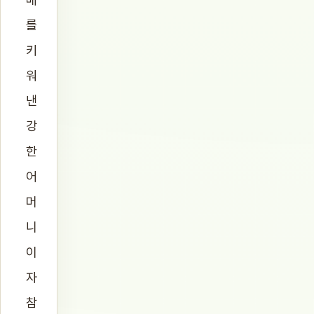
를
키
워
낸
강
한
어
머
니
이
자
참