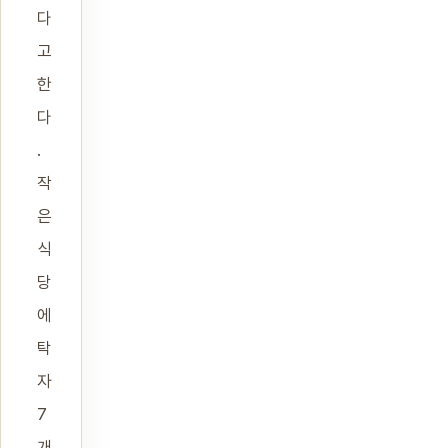
다
고
한
다
.
작
은
식
당
에
탁
자
7
개