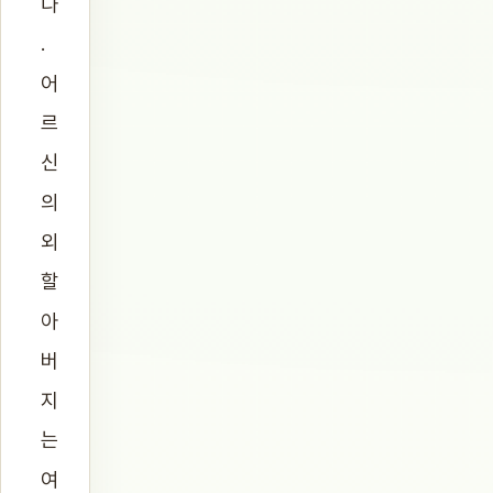
다
.
어
르
신
의
외
할
아
버
지
는
여