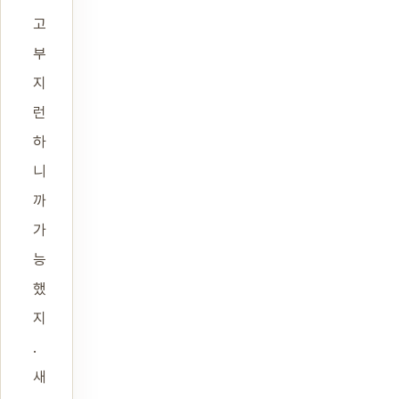
고
부
지
런
하
니
까
가
능
했
지
.
새