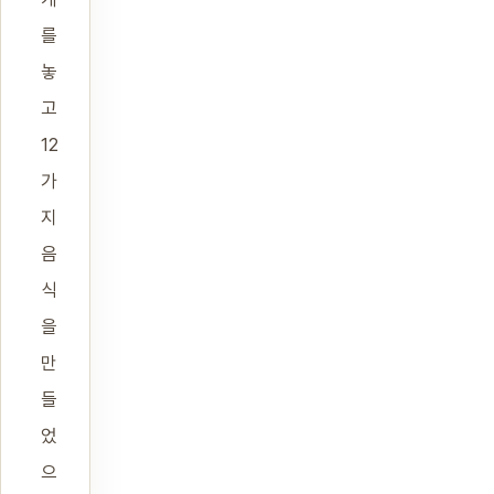
를
놓
고
12
가
지
음
식
을
만
들
었
으