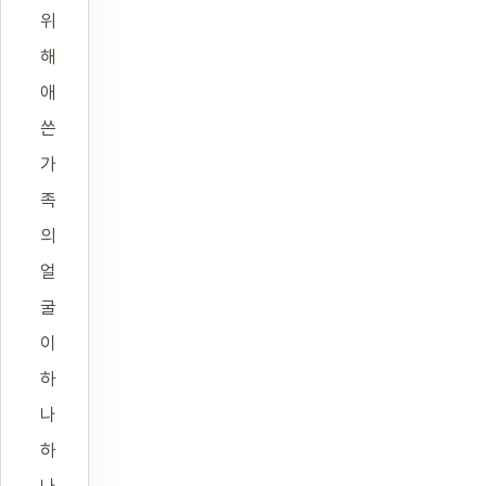
위
해
애
쓴
가
족
의
얼
굴
이
하
나
하