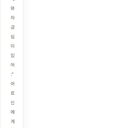
와
자
긍
심
이
있
어
.”
어
르
신
에
게