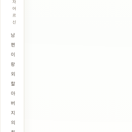
자
어
르
신
남
편
이
랑
외
할
아
버
지
의