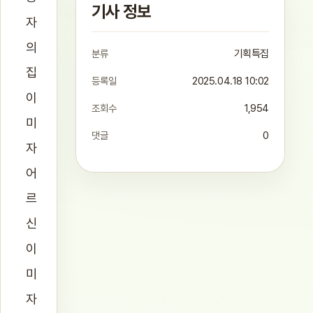
기사 정보
자
의
분류
기획특집
집
등록일
2025.04.18 10:02
이
조회수
1,954
미
댓글
0
자
어
르
신
이
미
자