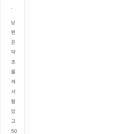
.
남
편
은
약
초
를
캐
서
팔
았
고
50