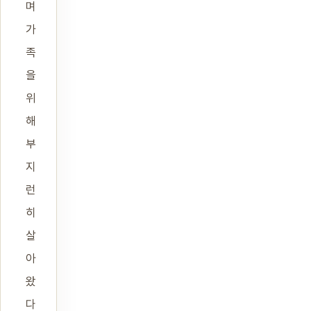
며
가
족
을
위
해
부
지
런
히
살
아
왔
다