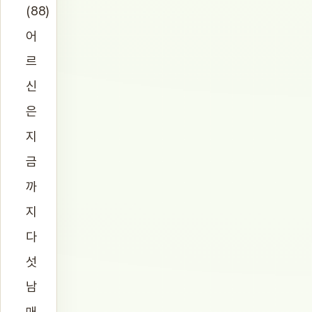
(88)
어
르
신
은
지
금
까
지
다
섯
남
매