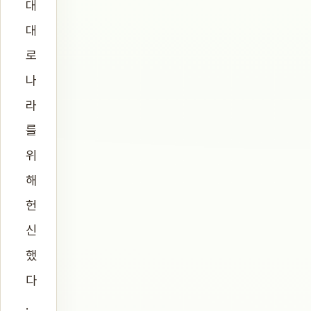
대
대
로
나
라
를
위
해
헌
신
했
다
.