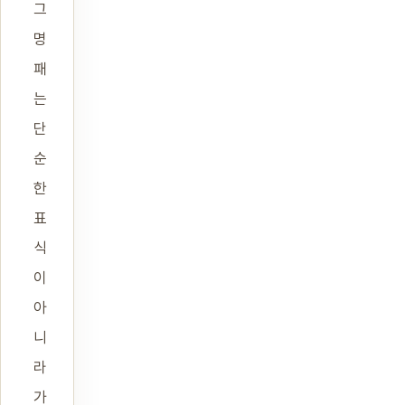
그
명
패
는
단
순
한
표
식
이
아
니
라
가