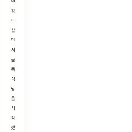
년
정
도
살
면
서
골
목
식
당
을
시
작
했