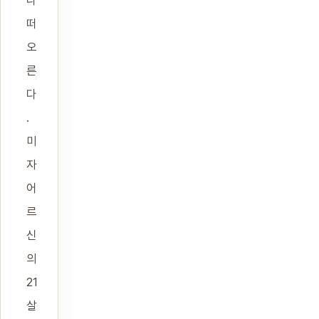
나
떠
오
른
다
.
미
자
어
르
신
의
21
살