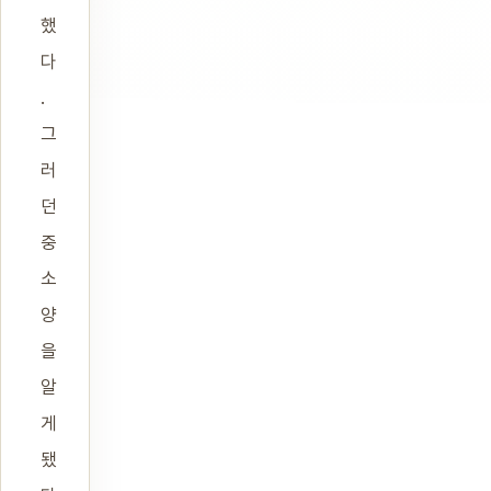
했
다
.
그
러
던
중
소
양
을
알
게
됐