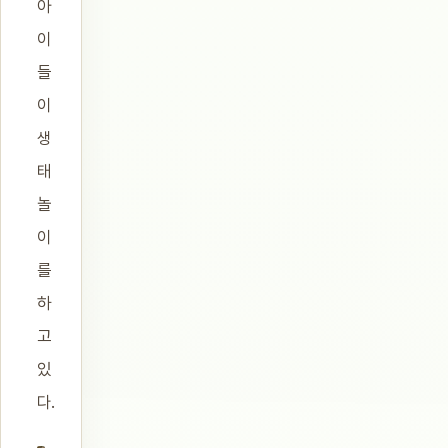
아
이
들
이
생
태
놀
이
를
하
고
있
다.