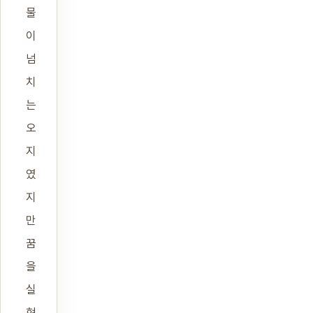
물
이
넘
치
는
오
지
였
지
만
꿈
을
실
현