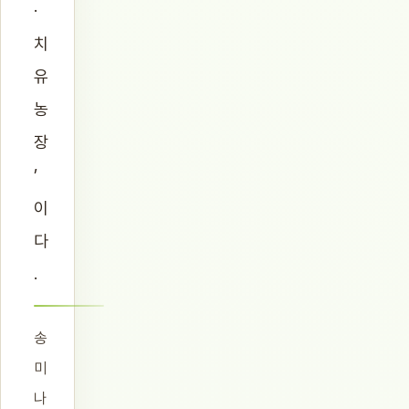
·
치
유
농
장
’
이
다
.
송
미
나