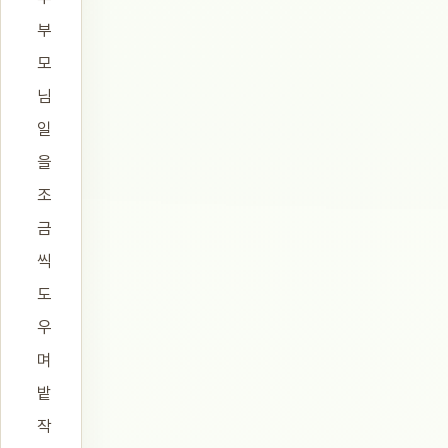
부
모
님
일
을
조
금
씩
도
우
며
밭
작