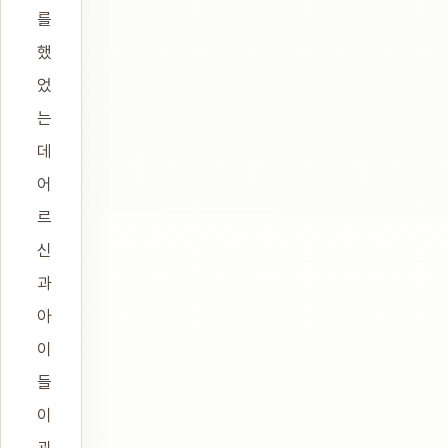
를
했
었
는
데
어
르
신
과
아
이
들
이