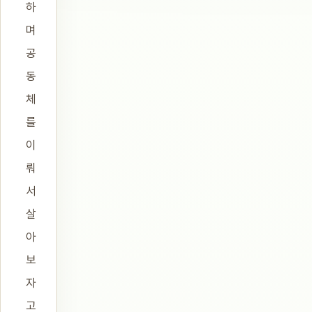
하
며
공
동
체
를
이
뤄
서
살
아
보
자
고