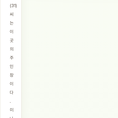
(31)
씨
는
이
곳
의
주
인
장
이
다
.
미