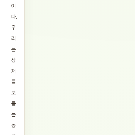
이
다.
우
리
는
상
처
를
보
듬
는
농