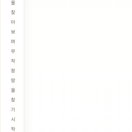
을
찾
아
보
며
무
작
정
땅
을
찾
기
시
작