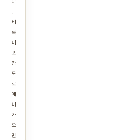
다
.
비
록
비
포
장
도
로
에
비
가
오
면