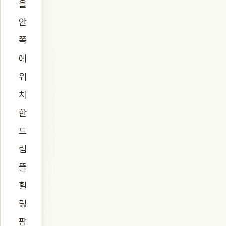
을
안
쪽
에
위
치
한
드
림
뜰
힐
링
팜