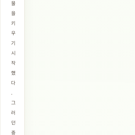
물
을
키
우
기
시
작
했
다
.
그
러
던
중