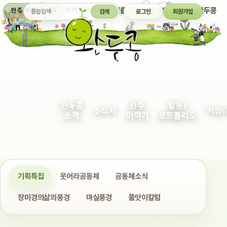
통합검색
지역의 작은 이야기를 다정하게 엮어 보여주는 완두콩
완주 마을 소식지
검색
로그인
회원가입
완두콩
완주
활동/
소식지
커뮤
소개
이야기
포트폴리오
기획특집
웃어라공동체
공동체소식
장미경의삶의풍경
마실풍경
품앗이칼럼