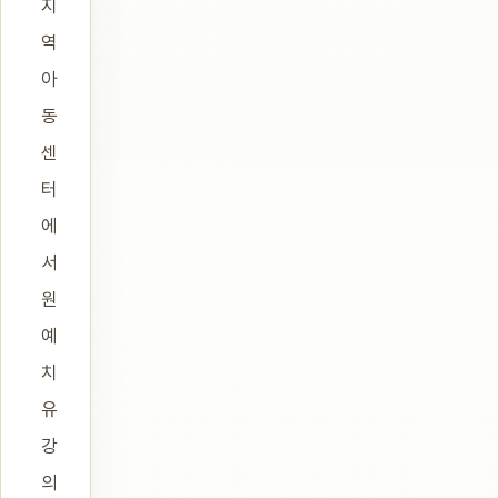
지
역
아
동
센
터
에
서
원
예
치
유
강
의