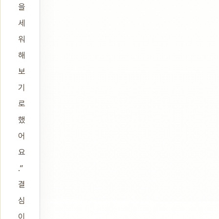
을
세
워
해
보
기
로
했
어
요
.”
결
심
이