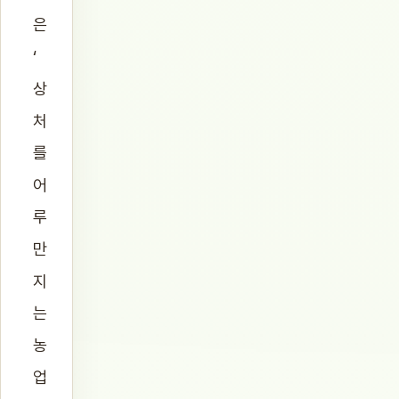
은
‘
상
처
를
어
루
만
지
는
농
업