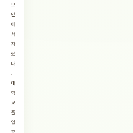
모
밑
에
서
자
랐
다
.
대
학
교
졸
업
후