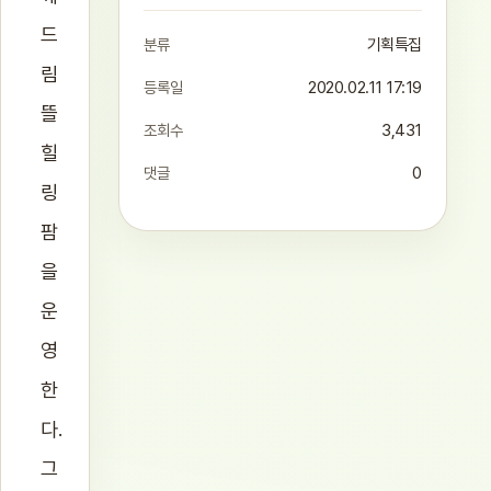
드
분류
기획특집
림
등록일
2020.02.11 17:19
뜰
조회수
3,431
힐
댓글
0
링
팜
을
운
영
한
다.
그