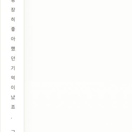
굉
장
히
좋
아
했
던
기
억
이
났
죠
.