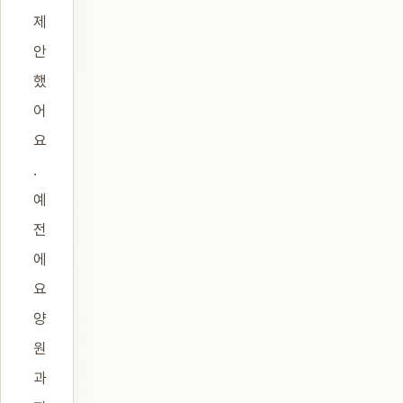
제
안
했
어
요
.
예
전
에
요
양
원
과