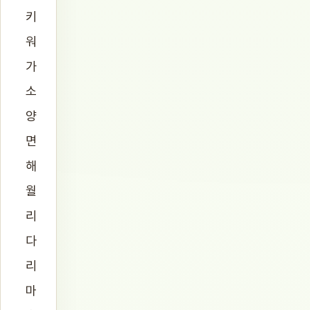
키
워
가
소
양
면
해
월
리
다
리
마