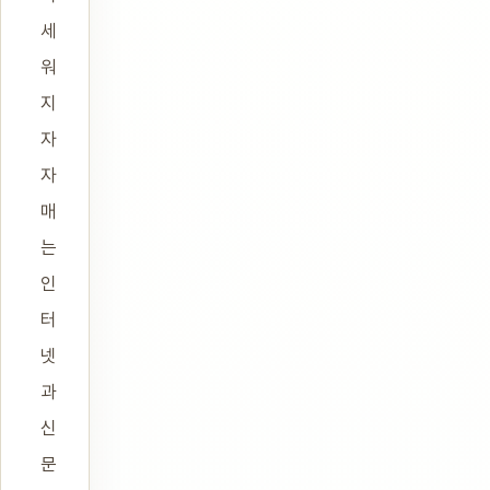
세
워
지
자
자
매
는
인
터
넷
과
신
문