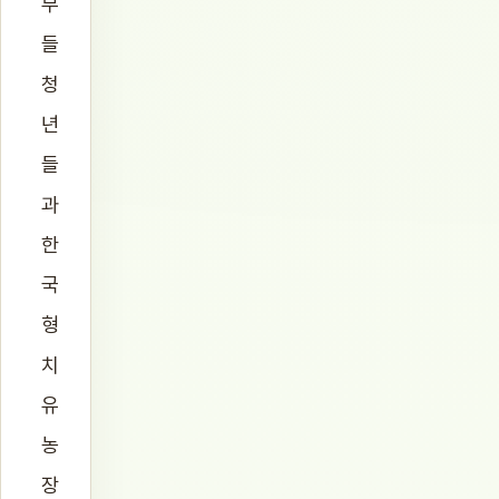
부
들
청
년
들
과
한
국
형
치
유
농
장