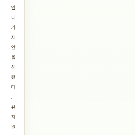
언
니
가
제
안
을
해
왔
다
.
유
치
원