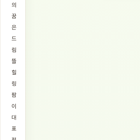
의
꿈
은
드
림
뜰
힐
링
팜
이
대
표
적