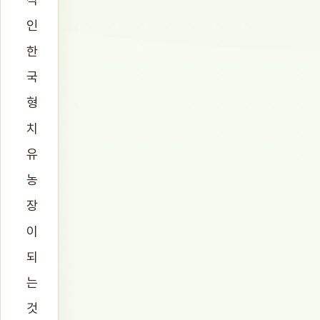
인
한
국
형
치
유
농
장
이
되
는
것