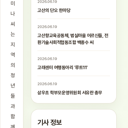
2026.06.19
미
고산의 단오 한마당
나
씨
2026.06.19
는
고산향교육공동체, 범실마을 어르신들, 전
환기술사회적협동조합 백종수 씨
지
역
2026.06.19
의
고래센터 여행동아리 '루트11'
청
2026.06.19
년
삼우초 학부모운영위원회 서유란 총무
들
과
함
기사 정보
께