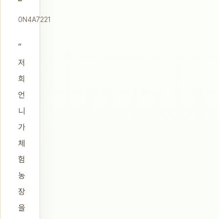
0N4A7221
“
저
희
언
니
가
체
험
농
장
을