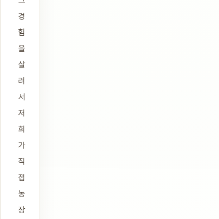
그
경
험
을
살
려
서
저
희
가
직
접
농
장