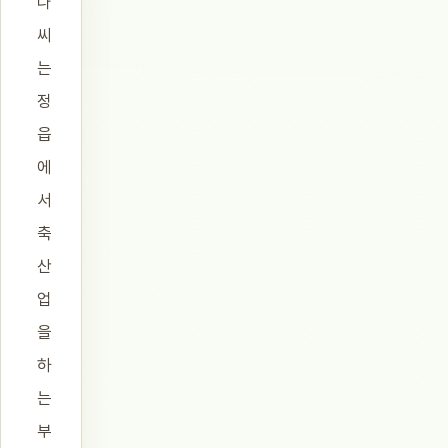
나
씨
는
정
읍
에
서
축
산
업
을
하
는
부