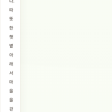
다.
따
뜻
한
햇
볕
아
래
서
마
을
을
걷