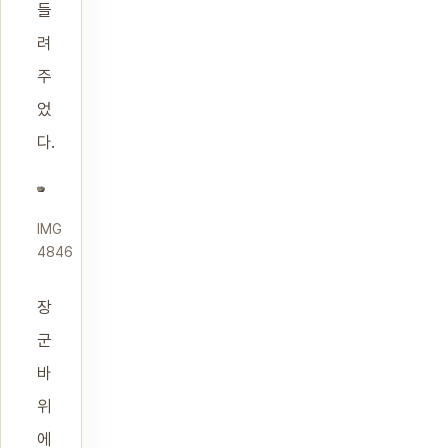
들
려
주
었
다.
IMG
4846
장
군
바
위
에