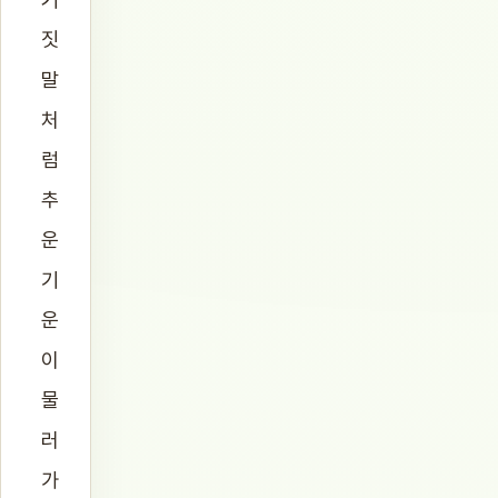
짓
말
처
럼
추
운
기
운
이
물
러
가