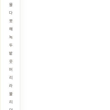
물
다
못
해
녹
두
밭
웃
머
리
라
불
리
던