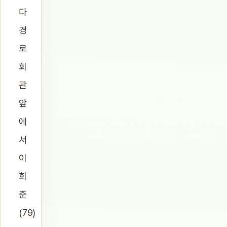
다
경
로
회
관
앞
에
서
이
희
준
(79)