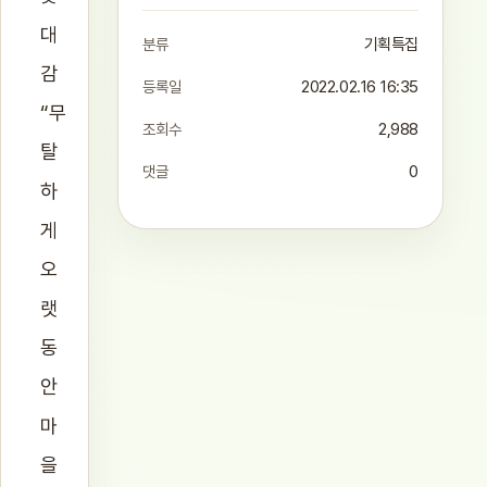
대
분류
기획특집
감
등록일
2022.02.16 16:35
“무
조회수
2,988
탈
댓글
0
하
게
오
랫
동
안
마
을