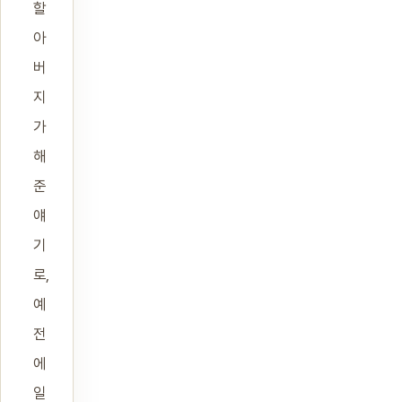
할
아
버
지
가
해
준
얘
기
로,
예
전
에
일