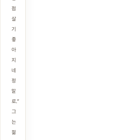
점
살
기
좋
아
지
네
정
말
로.”
그
는
젊