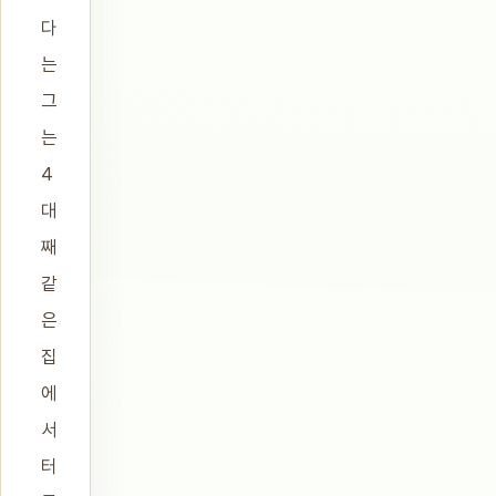
다
는
그
는
4
대
째
같
은
집
에
서
터