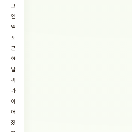
고
연
일
포
근
한
날
씨
가
이
어
졌