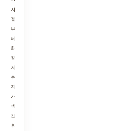
시
절
부
터
화
정
저
수
지
가
생
긴
후