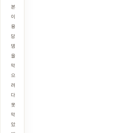
본
이
용
담
댐
을
막
으
려
다
못
막
았