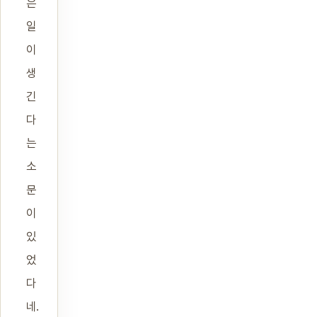
은
일
이
생
긴
다
는
소
문
이
있
었
다
네.