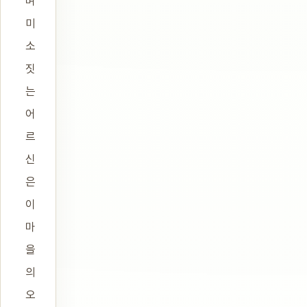
며
미
소
짓
는
어
르
신
은
이
마
을
의
오