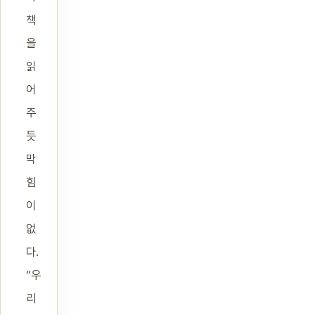
책
을
읽
어
주
듯
막
힘
이
없
다.
“우
리