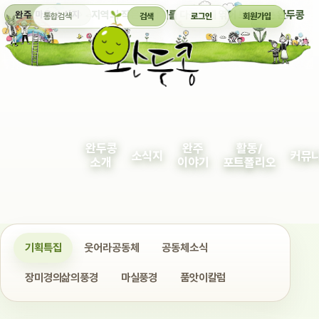
통합검색
지역의 작은 이야기를 다정하게 엮어 보여주는 완두콩
완주 마을 소식지
검색
로그인
회원가입
완두콩
완주
활동/
소식지
커뮤
소개
이야기
포트폴리오
기획특집
웃어라공동체
공동체소식
장미경의삶의풍경
마실풍경
품앗이칼럼