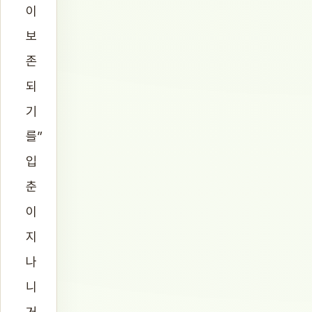
이
보
존
되
기
를”
입
춘
이
지
나
니
거