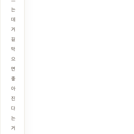
는
데
거
길
막
으
면
좋
아
진
다
는
거