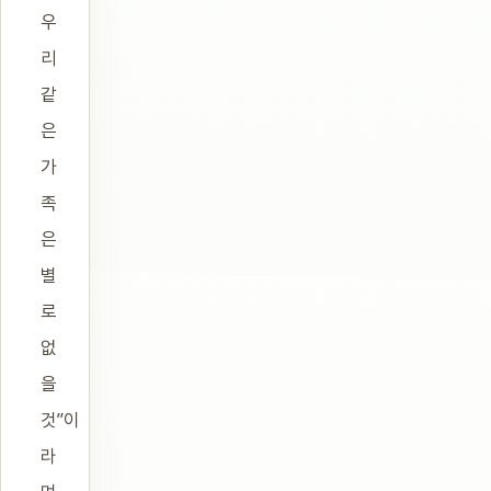
우
리
같
은
가
족
은
별
로
없
을
것”이
라