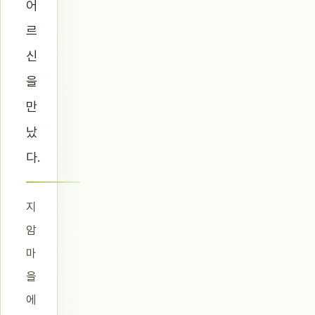
어
르
신
을
만
났
다.
지
암
마
을
에