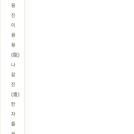
용
진
이
용
용
(龍)
나
갈
진
(進)
한
자
를
쓰