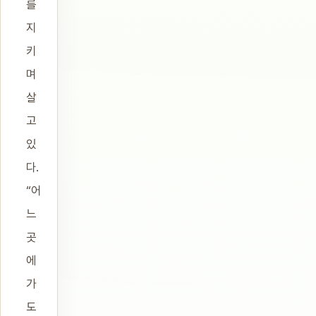
를
지
키
며
살
고
있
다.
“어
느
곳
에
가
도