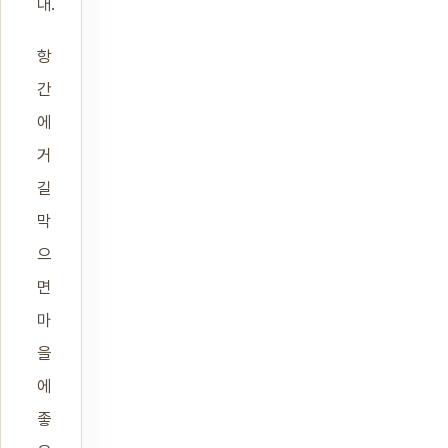
대.
항
간
에
거
길
막
으
면
마
을
에
좋