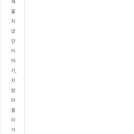
제
를
지
냈
던
이
야
기,
지
암
마
을
이
가