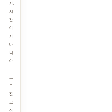
지.
시
간
이
지
나
니
아
파
트
도
짓
고
점