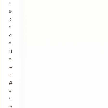
랜
터
줏
대
감
이
다.
어
르
신
은
어
느
덧