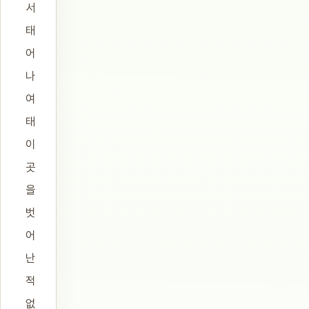
서
태
어
나
여
태
이
곳
을
벗
어
난
적
없