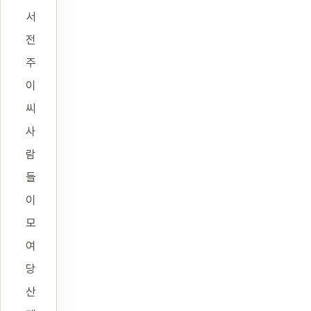
서
전
주
이
씨
사
람
들
이
모
여
당
산