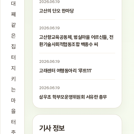
2026.06.19
대
고산의 단오 한마당
째
같
2026.06.19
은
고산향교육공동체, 범실마을 어르신들, 전
환기술사회적협동조합 백종수 씨
집
터
2026.06.19
지
고래센터 여행동아리 '루트11'
키
2026.06.19
는
삼우초 학부모운영위원회 서유란 총무
마
을
터
기사 정보
줏