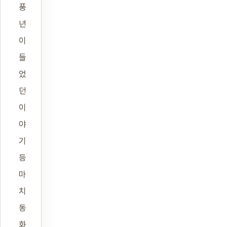
풍
년
이
들
었
던
이
야
기
등
마
치
동
화