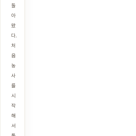
돌
아
왔
다.
처
음
농
사
를
시
작
해
서
툴