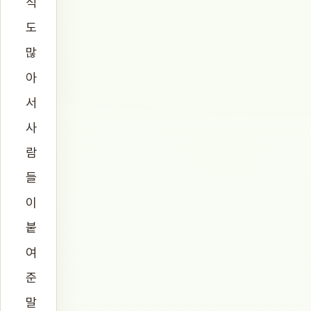
식
도
많
아
서
사
람
들
이
붙
여
준
말