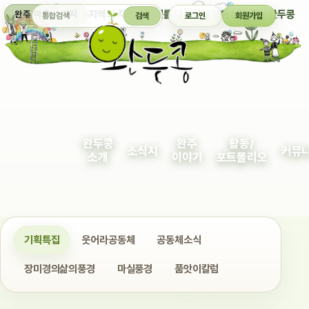
통합검색
지역의 작은 이야기를 다정하게 엮어 보여주는 완두콩
완주 마을 소식지
검색
로그인
회원가입
완두콩
완주
활동/
소식지
커뮤
소개
이야기
포트폴리오
기획특집
웃어라공동체
공동체소식
장미경의삶의풍경
마실풍경
품앗이칼럼