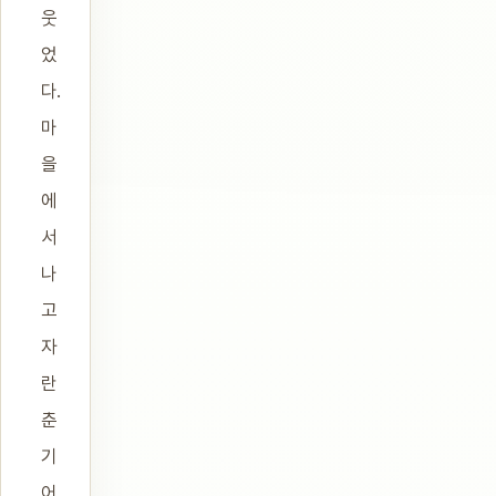
웃
었
다.
마
을
에
서
나
고
자
란
춘
기
어