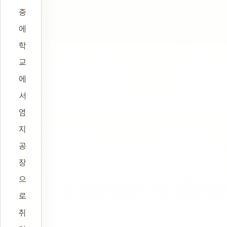
중
에
학
교
에
서
염
지
공
장
으
로
취