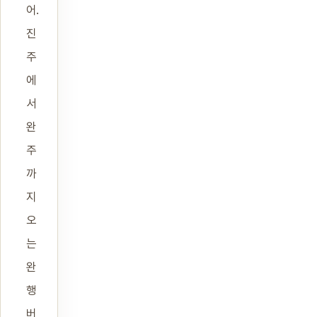
어.
진
주
에
서
완
주
까
지
오
는
완
행
버