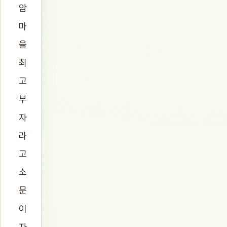
암
마
을
최
고
부
자
라
고
소
문
이
자