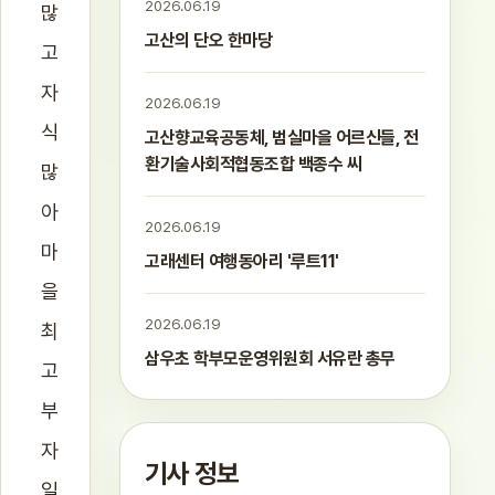
2026.06.19
많
고산의 단오 한마당
고
자
2026.06.19
식
고산향교육공동체, 범실마을 어르신들, 전
환기술사회적협동조합 백종수 씨
많
아
2026.06.19
마
고래센터 여행동아리 '루트11'
을
2026.06.19
최
삼우초 학부모운영위원회 서유란 총무
고
부
자
기사 정보
일