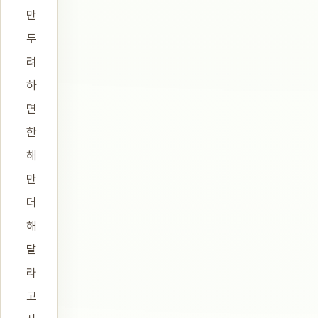
만
두
려
하
면
한
해
만
더
해
달
라
고