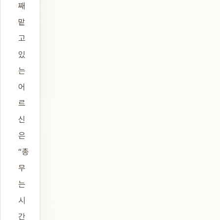
째
맡
고
있
는
어
르
신
은
“총
무
는
시
간