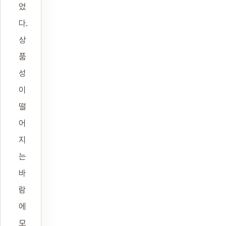
었
다.
상
품
성
이
떨
어
지
는
바
람
에
모