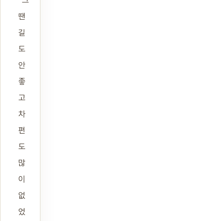
“그
땐
길
도
안
좋
고
차
편
도
많
이
없
었