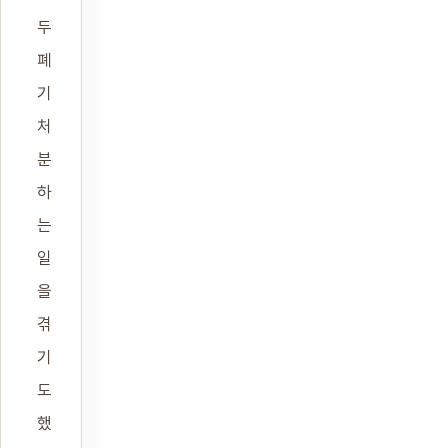
두
폐
기
처
분
하
는
일
을
겪
기
도
했