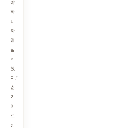
야
하
니
까
열
심
히
했
지.”
춘
기
어
르
신