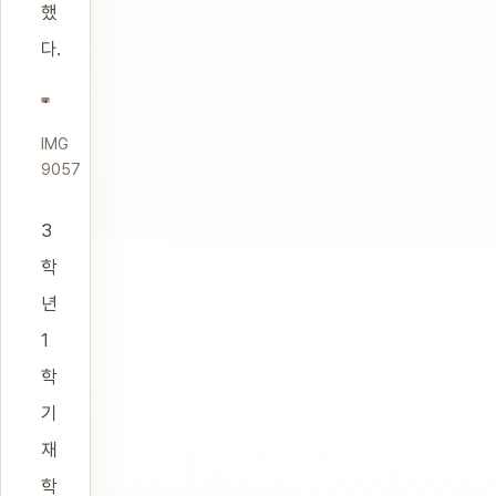
했
다.
IMG
9057
3
학
년
1
학
기
재
학