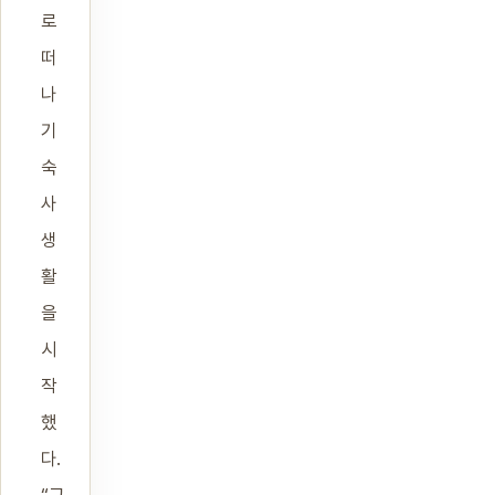
로
떠
나
기
숙
사
생
활
을
시
작
했
다.