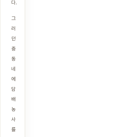
다.
그
러
던
중
동
네
에
담
배
농
사
를