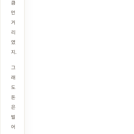
큼
먼
거
리
였
지.
그
래
도
돈
은
벌
어