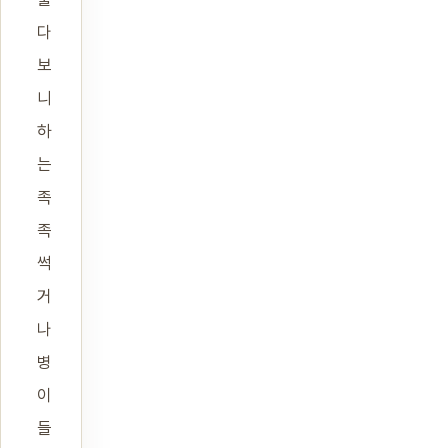
다
보
니
하
는
족
족
썩
거
나
병
이
들