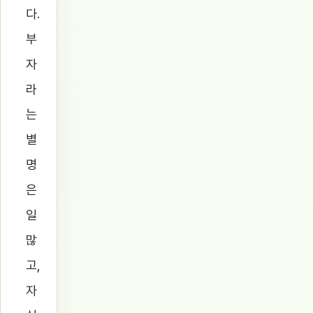
다.
부
자
라
는
별
명
은
일
많
고,
자