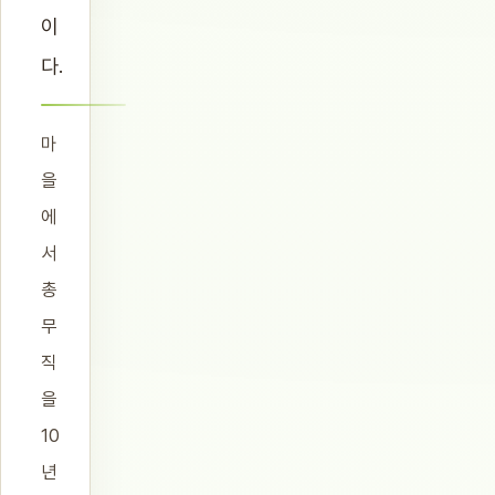
이
다.
마
을
에
서
총
무
직
을
10
년