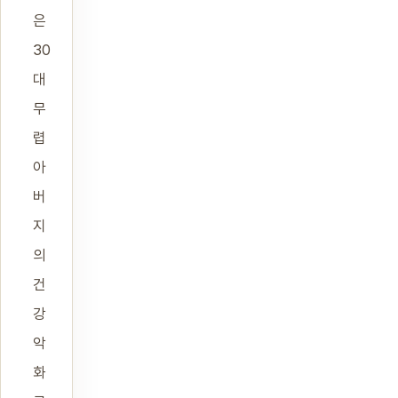
은
30
대
무
렵
아
버
지
의
건
강
악
화