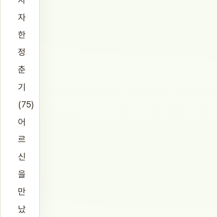
자
한
정
춘
기
(75)
어
르
신
을
만
났