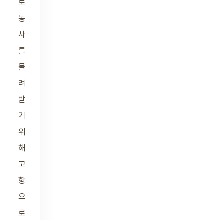
로
농
사
를
물
려
받
기
위
해
고
향
으
로