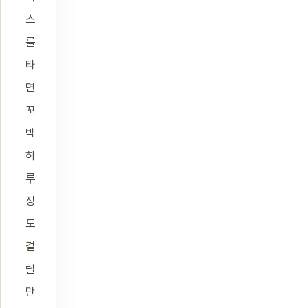
스
를
타
면
꼬
박
하
루
정
도
걸
릴
만