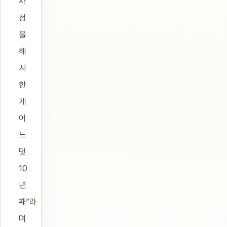
사
정
을
해
서
한
게
어
느
덧
10
년
째”라
며