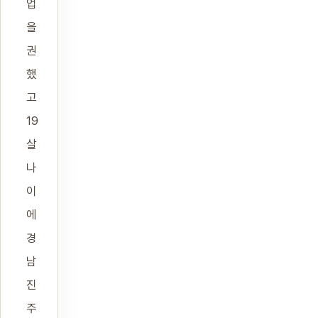
업
을
권
했
고
19
살
나
이
에
경
남
진
주