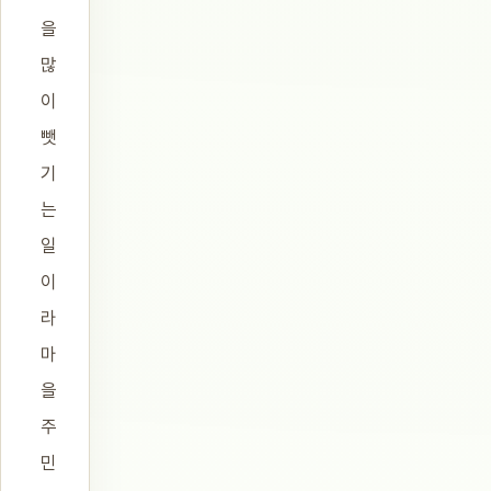
을
많
이
뺏
기
는
일
이
라
마
을
주
민