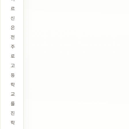
르
신
은
전
주
로
고
등
학
교
를
진
학