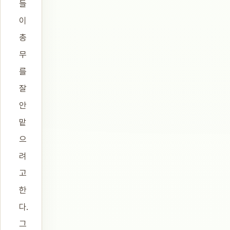
들
이
총
무
를
잘
안
맡
으
려
고
한
다.
그