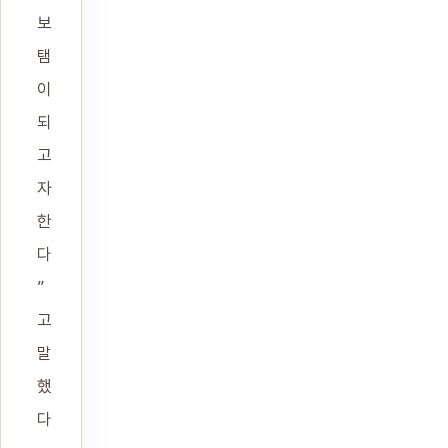
보
탬
이
되
고
자
한
다
”
고
말
했
다