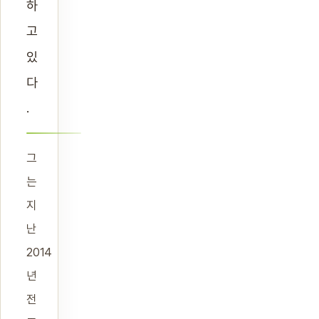
하
고
있
다
.
그
는
지
난
2014
년
전