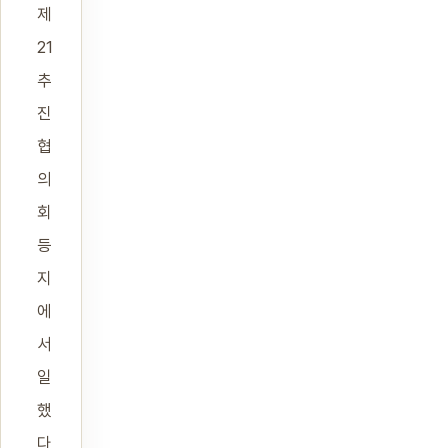
제
21
추
진
협
의
회
등
지
에
서
일
했
다