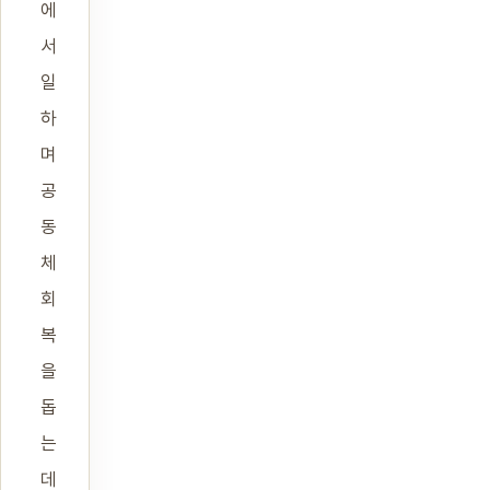
에
서
일
하
며
공
동
체
회
복
을
돕
는
데