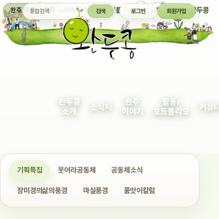
통합검색
지역의 작은 이야기를 다정하게 엮어 보여주는 완두콩
완주 마을 소식지
검색
로그인
회원가입
완두콩
완주
활동/
소식지
커뮤
소개
이야기
포트폴리오
기획특집
웃어라공동체
공동체소식
장미경의삶의풍경
마실풍경
품앗이칼럼