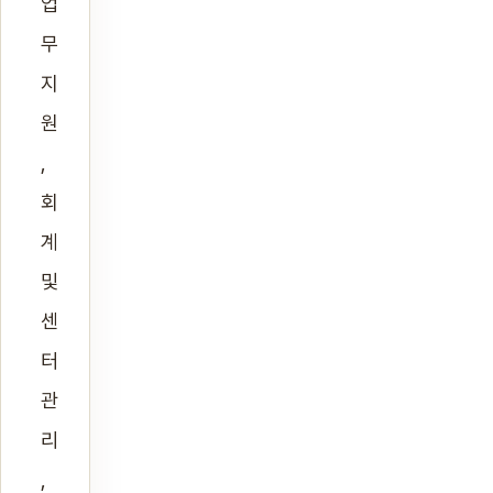
업
무
지
원
,
회
계
및
센
터
관
리
,