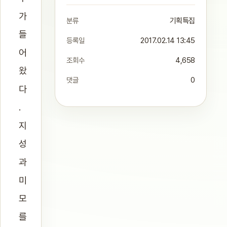
가
분류
기획특집
들
등록일
2017.02.14 13:45
어
조회수
4,658
왔
댓글
0
다
.
지
성
과
미
모
를