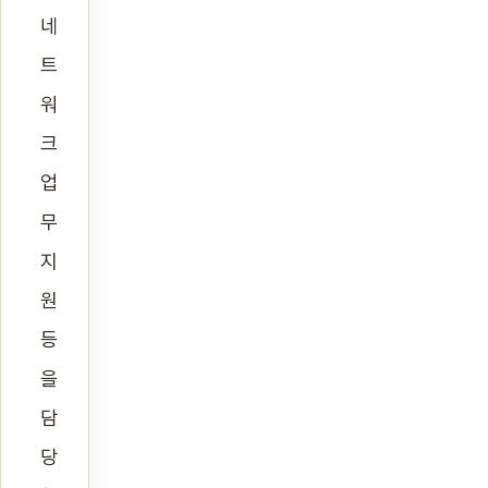
네
트
워
크
업
무
지
원
등
을
담
당