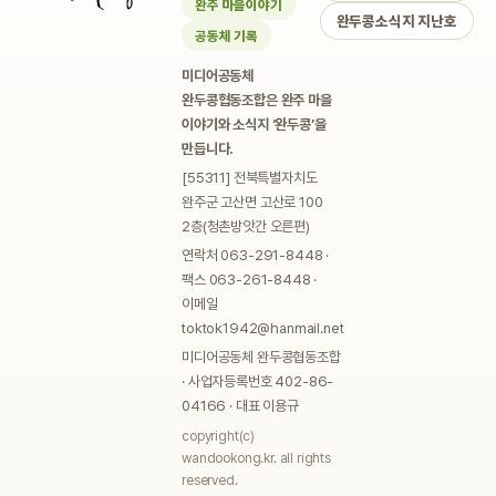
완주 마을이야기
완두콩소식지 지난호
공동체 기록
미디어공동체
완두콩협동조합은 완주 마을
이야기와 소식지 ‘완두콩’을
만듭니다.
[55311] 전북특별자치도
완주군 고산면 고산로 100
2층(청촌방앗간 오른편)
연락처 063-291-8448 ·
팩스 063-261-8448 ·
이메일
toktok1942@hanmail.net
미디어공동체 완두콩협동조합
· 사업자등록번호 402-86-
04166 · 대표 이용규
copyright(c)
wandookong.kr. all rights
reserved.