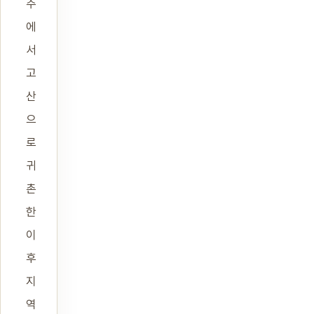
주
에
서
고
산
으
로
귀
촌
한
이
후
지
역