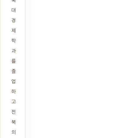
북
대
경
제
학
과
를
졸
업
하
고
전
북
의