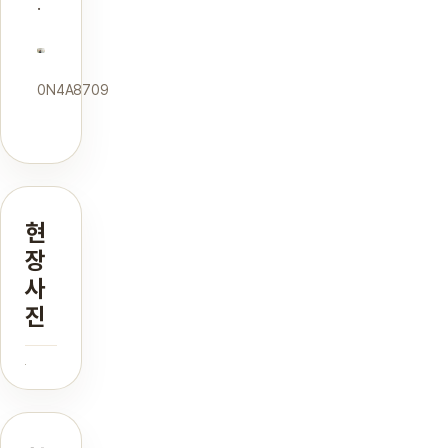
.
0N4A8709
현
장
사
진