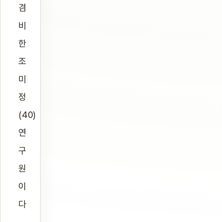
겸
비
한
조
미
정
(40)
연
구
원
이
다
.