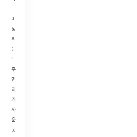
.
미
정
씨
는
“
주
민
과
가
까
운
곳