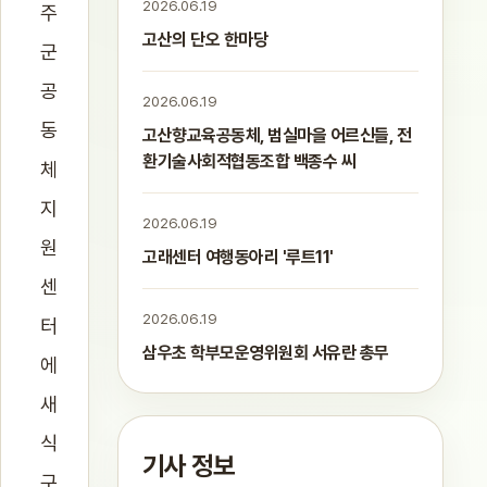
2026.06.19
주
고산의 단오 한마당
군
공
2026.06.19
동
고산향교육공동체, 범실마을 어르신들, 전
환기술사회적협동조합 백종수 씨
체
지
2026.06.19
원
고래센터 여행동아리 '루트11'
센
2026.06.19
터
삼우초 학부모운영위원회 서유란 총무
에
새
식
기사 정보
구