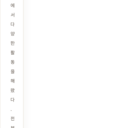
에
서
다
양
한
활
동
을
해
왔
다
.
전