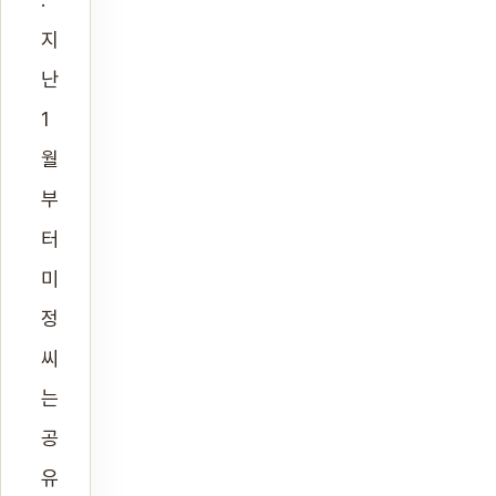
지
난
1
월
부
터
미
정
씨
는
공
유