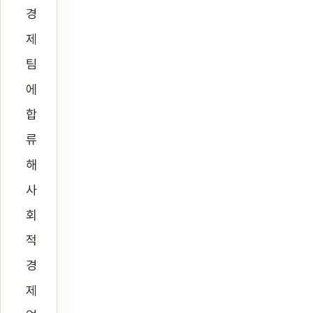
경
제
팀
에
합
류
해
사
회
적
경
제