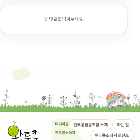
첫 댓글을 남겨보세요.
미디어공동체
완두콩협동조합 소개
하는 일
완두콩소식지
완두콩소식지 최신호