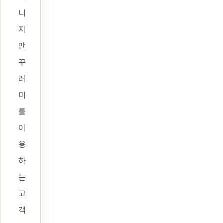
니
지
만
꾸
러
미
를
이
용
하
는
고
객