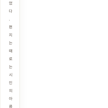
었
다
.
편
지
는
때
로
는
시
인
의
아
름