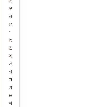
본
부
장
은
“
농
촌
에
서
살
아
가
는
이