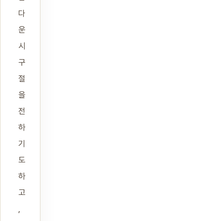
다
운
시
구
절
을
전
하
기
도
하
고
,