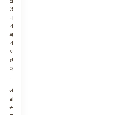
설
명
서
가
되
기
도
한
다
.
정
남
준