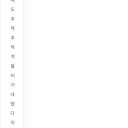
제
도
추
적
추
적
겨
울
비
가
내
렸
다
지