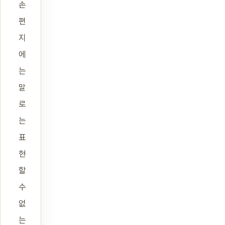
손
편
지
에
는
말
로
는
표
현
할
수
없
는