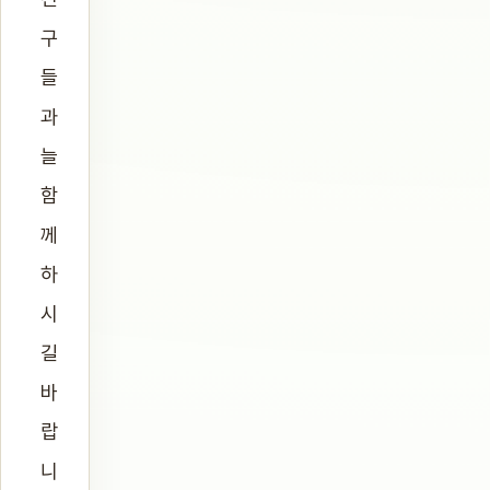
구
들
과
늘
함
께
하
시
길
바
랍
니