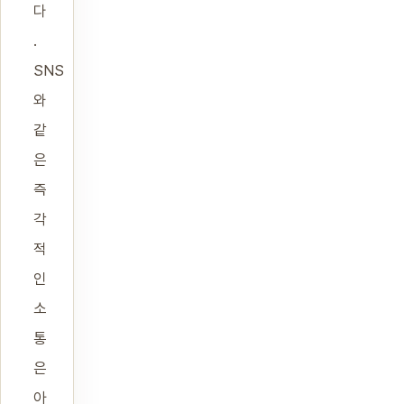
다
.
SNS
와
같
은
즉
각
적
인
소
통
은
아