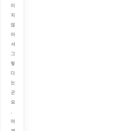
이
지
않
아
서
그
렇
다
는
군
요
.
어