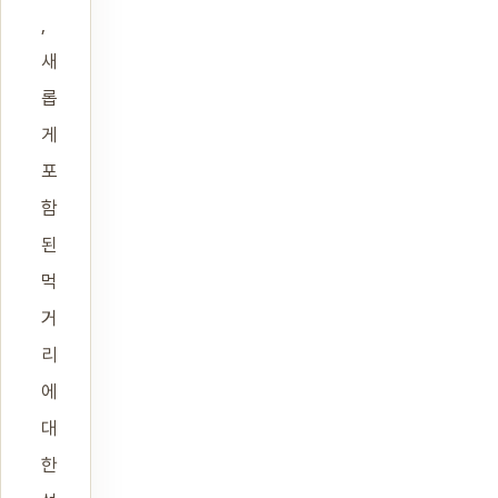
,
새
롭
게
포
함
된
먹
거
리
에
대
한