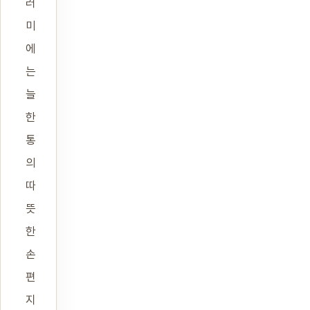
러
미
에
는
늘
한
통
의
따
뜻
한
손
편
지