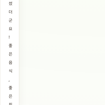
썼
더
군
요
!
좋
은
음
식
,
좋
은
친