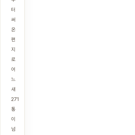
터
써
온
편
지
로
어
느
새
271
통
이
넘