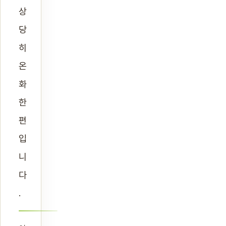
상
당
히
온
화
한
편
입
니
다
.