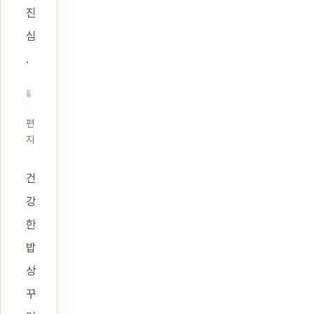
진
심
.
편
지
건
강
한
밥
상
꾸