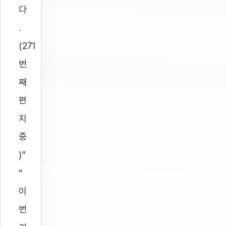
다
.
(271
번
째
편
지
중
)”
“
이
번