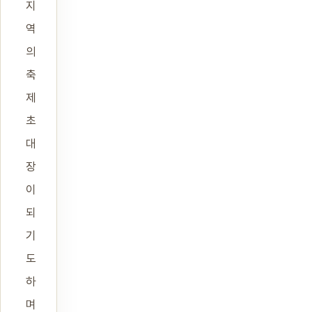
지
역
의
축
제
초
대
장
이
되
기
도
하
며