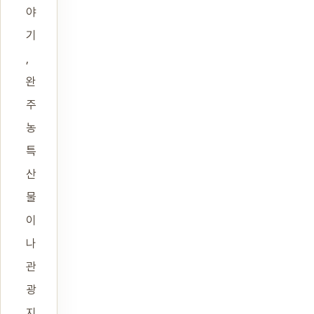
야
기
,
완
주
농
특
산
물
이
나
관
광
지