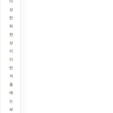
이
상
한
파
현
상
이
이
번
겨
울
에
는
보