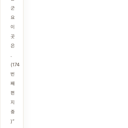
군
요
이
곳
은
.
(174
번
째
편
지
중
)”