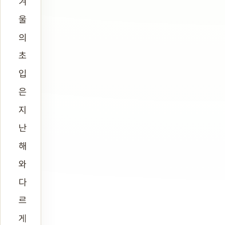
겨
울
의
초
입
은
지
난
해
와
다
르
게