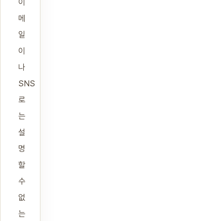
이
메
일
이
나
SNS
로
는
설
명
할
수
없
는