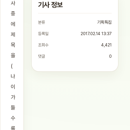
사
기사 정보
중
분류
기획특집
에
등록일
2017.02.14 13:37
제
목
조회수
4,421
을
댓글
0
(
나
이
가
들
수
록