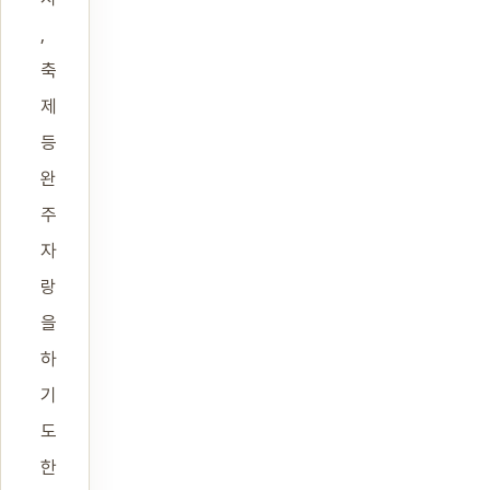
,
축
제
등
완
주
자
랑
을
하
기
도
한