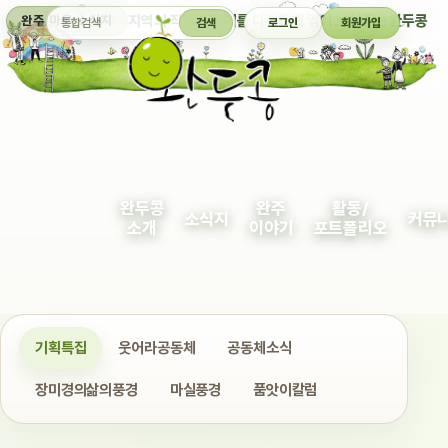
통합검색
지역의 작은 이야기를 다정하게 엮어 보여주는 완두콩
완주 마을 소식지
검색
로그인
회원가입
완두콩
완주
활동/
소식지
커뮤
소개
이야기
포트폴리오
기획특집
웃어라공동체
공동체소식
장미경의삶의풍경
마실풍경
품앗이칼럼