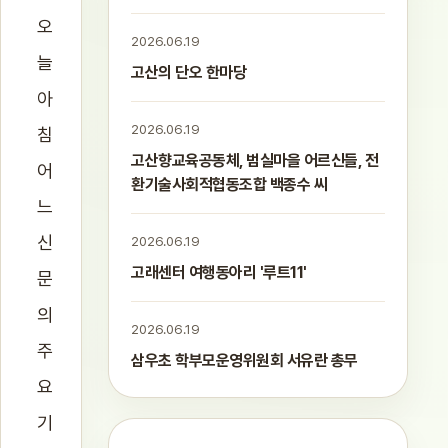
오
2026.06.19
늘
고산의 단오 한마당
아
2026.06.19
침
고산향교육공동체, 범실마을 어르신들, 전
어
환기술사회적협동조합 백종수 씨
느
신
2026.06.19
고래센터 여행동아리 '루트11'
문
의
2026.06.19
주
삼우초 학부모운영위원회 서유란 총무
요
기