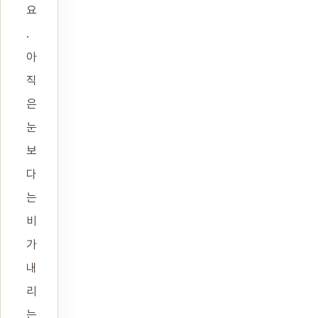
요
.
아
직
은
눈
보
다
는
비
가
내
리
는