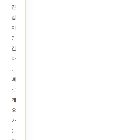
진
심
이
담
긴
다
.
빠
르
게
오
가
는