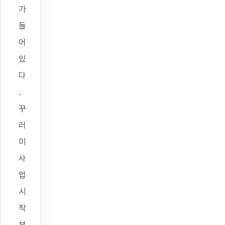
가
들
어
있
다
.
꾸
러
미
사
업
시
작
부