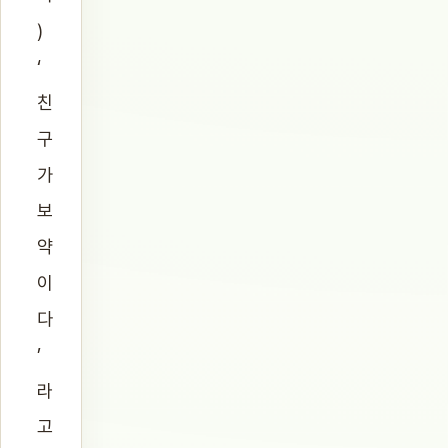
)
‘
친
구
가
보
약
이
다
’
라
고