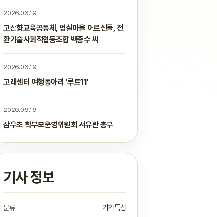
2026.06.19
고산향교육공동체, 범실마을 어르신들, 전
환기술사회적협동조합 백종수 씨
2026.06.19
고래센터 여행동아리 '루트11'
2026.06.19
삼우초 학부모운영위원회 서유란 총무
기사 정보
분류
기획특집