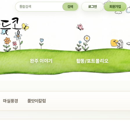
통합검색
검색
로그인
회원가입
완주 이야기
활동/포트폴리오
마실풍경
품앗이칼럼