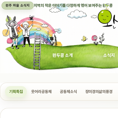
지역의 작은 이야기를 다정하게 엮어 보여주는 완두콩
완주 마을 소식지
완두콩 소개
소식지
기획특집
웃어라공동체
공동체소식
장미경의삶의풍경