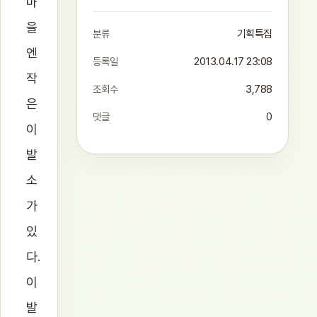
마
을
분류
기획특집
엔
등록일
2013.04.17 23:08
작
조회수
3,788
은
댓글
0
이
발
소
가
있
다.
이
발