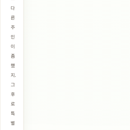
다
른
주
인
이
좀
했
지.
그
후
로
특
별