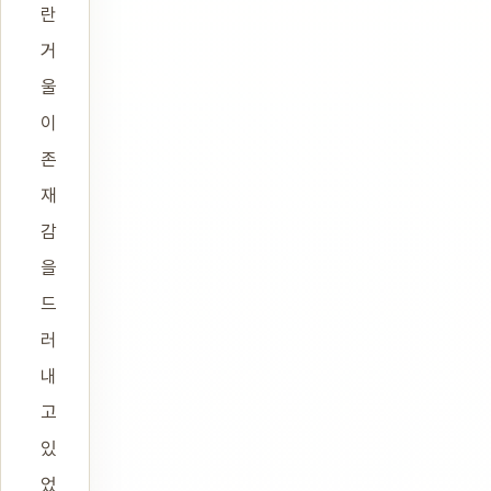
란
거
울
이
존
재
감
을
드
러
내
고
있
었