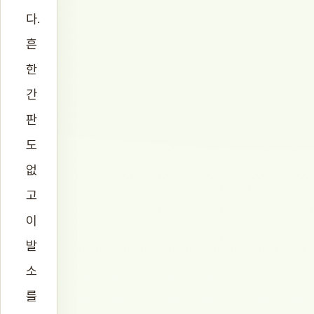
다.
흔
한
간
판
도
없
고
이
발
소
를