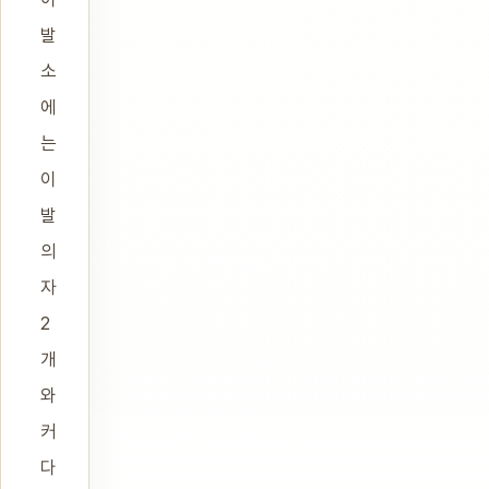
발
소
에
는
이
발
의
자
2
개
와
커
다