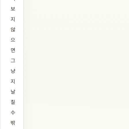
보
지
않
으
면
그
냥
지
날
칠
수
밖