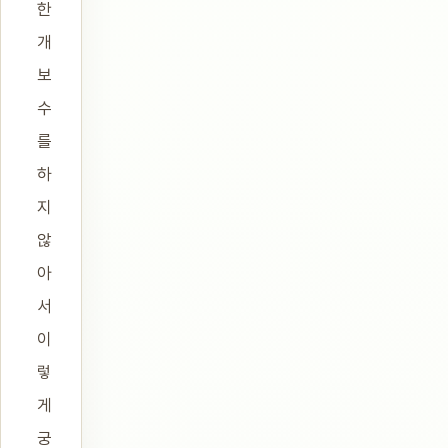
한
개
보
수
를
하
지
않
아
서
이
렇
게
궁