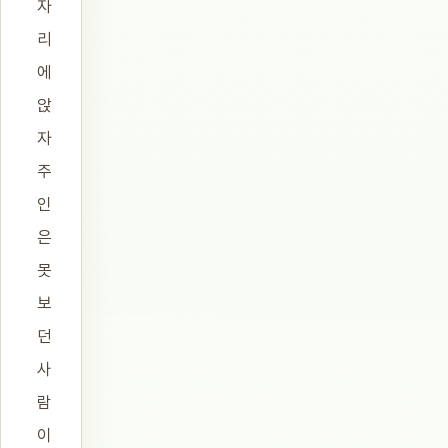
자
리
에
앉
자
주
인
은
못
보
던
사
람
이