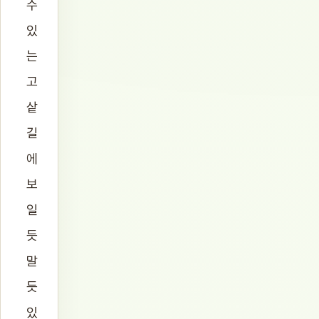
수
있
는
고
샅
길
에
보
일
듯
말
듯
있