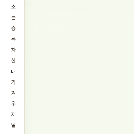
소
는
승
용
차
한
대
가
겨
우
지
날