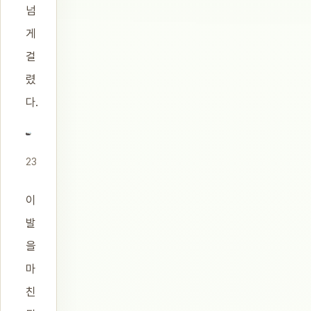
넘
게
걸
렸
다.
23
이
발
을
마
친