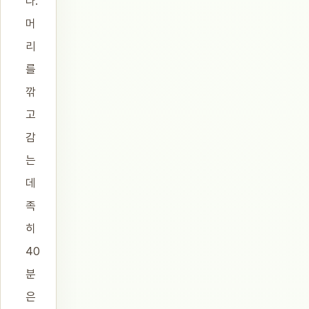
다.
머
리
를
깎
고
감
는
데
족
히
40
분
은