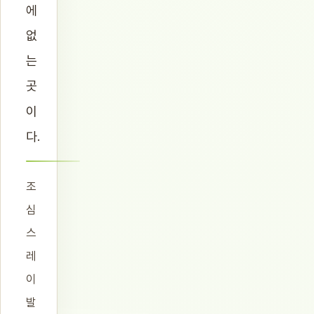
에
없
는
곳
이
다.
조
심
스
레
이
발