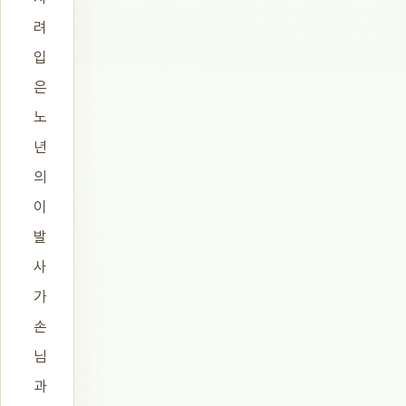
려
입
은
노
년
의
이
발
사
가
손
님
과