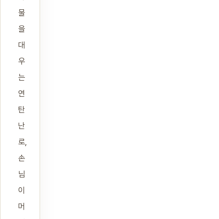
물
을
대
우
는
연
탄
난
로,
손
님
이
머