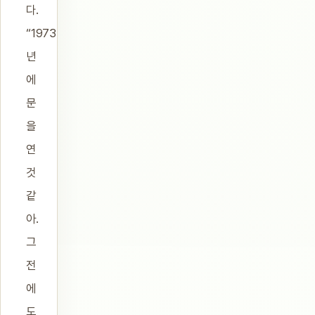
다.
“1973
년
에
문
을
연
것
같
아.
그
전
에
도