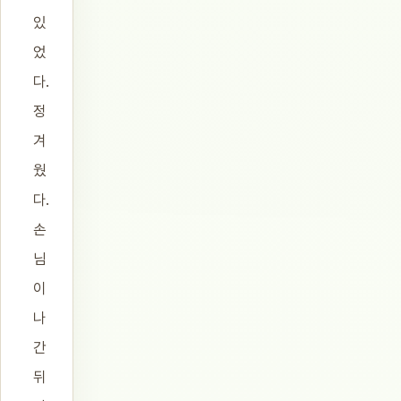
있
었
다.
정
겨
웠
다.
손
님
이
나
간
뒤