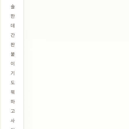
술
한
데
간
판
붙
이
기
도
뭐
하
고
사