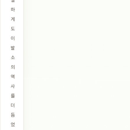
하
게
도
이
발
소
의
역
사
를
더
듬
었