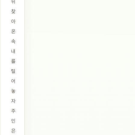
뒤
찾
아
온
속
내
를
털
어
놓
자
주
인
은