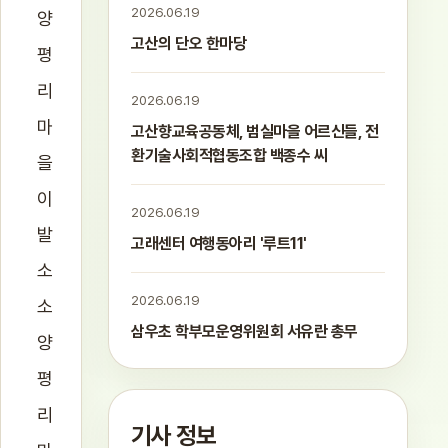
2026.06.19
양
고산의 단오 한마당
평
리
2026.06.19
마
고산향교육공동체, 범실마을 어르신들, 전
환기술사회적협동조합 백종수 씨
을
이
2026.06.19
발
고래센터 여행동아리 '루트11'
소
2026.06.19
소
삼우초 학부모운영위원회 서유란 총무
양
평
리
기사 정보