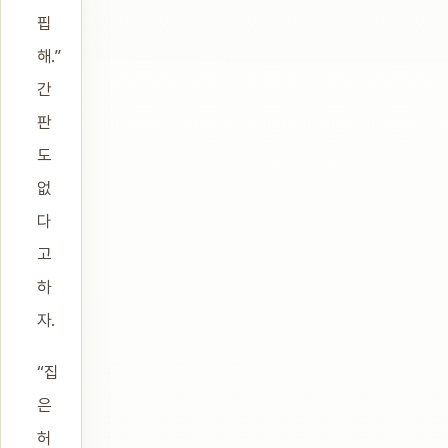
핍
해.”
간
판
도
없
다
고
하
자.
“집
은
허