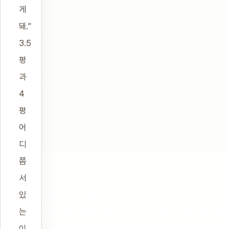
게
돼.”
3.5
평
과
4
평
어
디
쯤
서
있
는
이