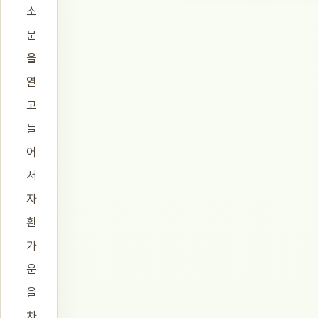
소
문
을
열
고
들
어
서
자
흰
가
운
을
차