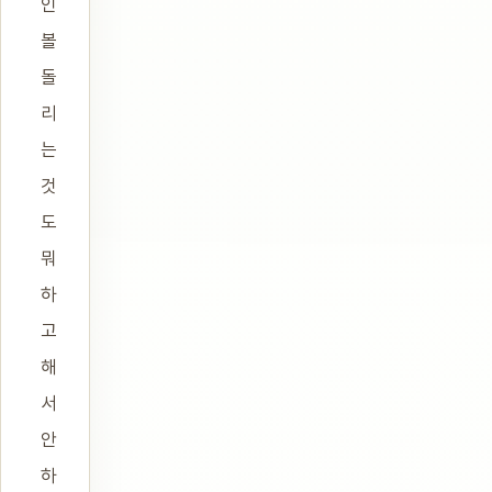
인
볼
돌
리
는
것
도
뭐
하
고
해
서
안
하