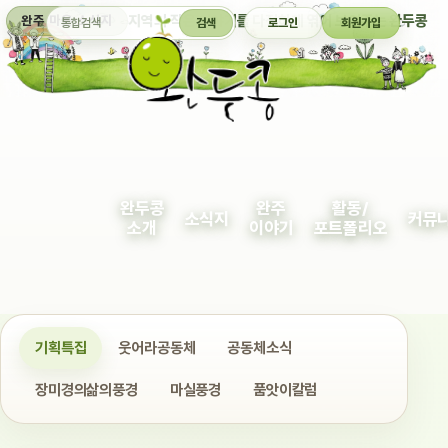
통합검색
지역의 작은 이야기를 다정하게 엮어 보여주는 완두콩
완주 마을 소식지
검색
로그인
회원가입
완두콩
완주
활동/
소식지
커뮤
소개
이야기
포트폴리오
기획특집
웃어라공동체
공동체소식
장미경의삶의풍경
마실풍경
품앗이칼럼