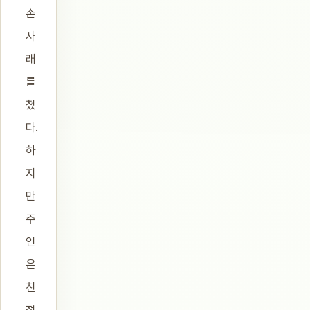
손
사
래
를
쳤
다.
하
지
만
주
인
은
친
절