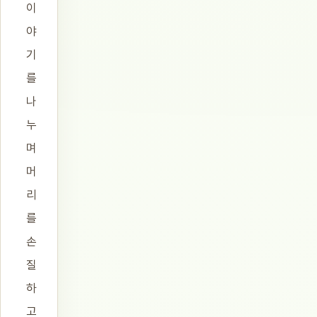
이
야
기
를
나
누
며
머
리
를
손
질
하
고