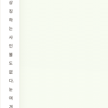
상
징
하
는
사
인
볼
도
없
다.
눈
여
겨