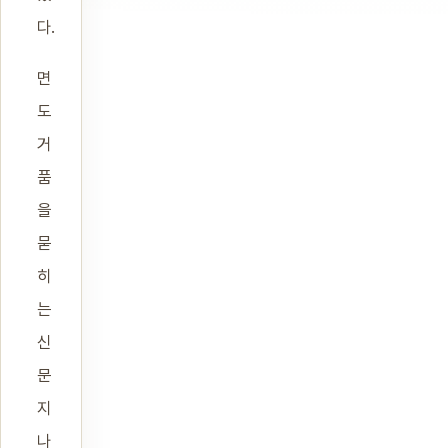
다.
면
도
거
품
을
묻
히
는
신
문
지
나