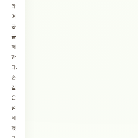
라
며
궁
금
해
한
다.
손
길
은
섬
세
했