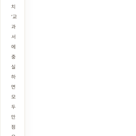
치
‘교
과
서
에
충
실
하
면
모
두
만
점