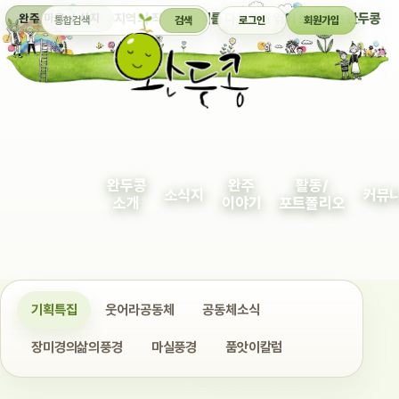
통합검색
지역의 작은 이야기를 다정하게 엮어 보여주는 완두콩
완주 마을 소식지
검색
로그인
회원가입
완두콩
완주
활동/
소식지
커뮤
소개
이야기
포트폴리오
기획특집
웃어라공동체
공동체소식
장미경의삶의풍경
마실풍경
품앗이칼럼