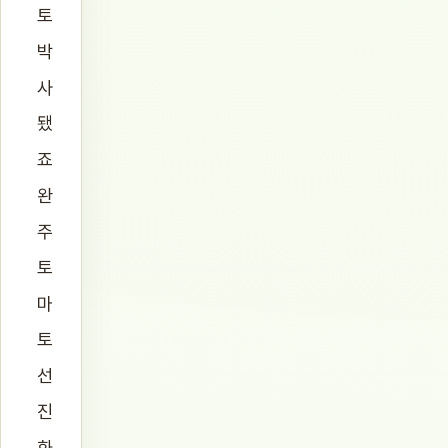
토
박
사
됐
죠
완
주
토
마
토
선
진
화