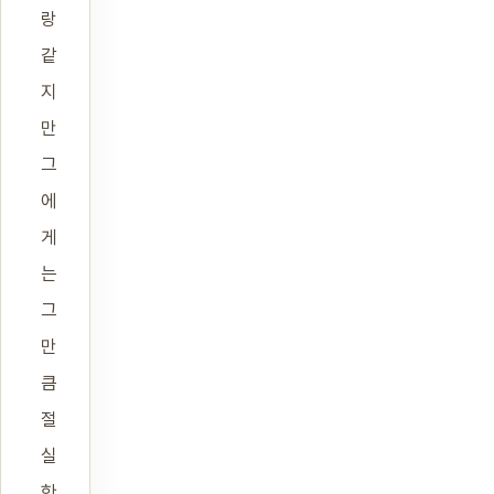
랑
같
지
만
그
에
게
는
그
만
큼
절
실
한