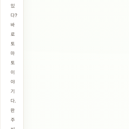
있
다?
바
로
토
마
토
이
야
기
다.
완
주