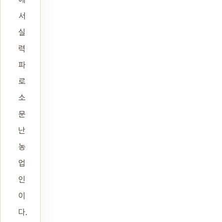
서
실
력
파
로
소
문
난
농
업
인
이
다.