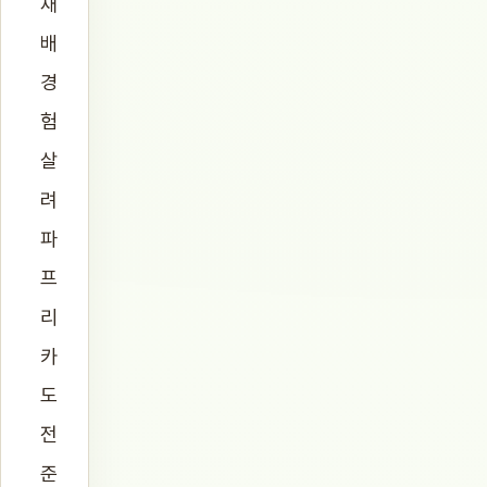
재
배
경
험
살
려
파
프
리
카
도
전
준