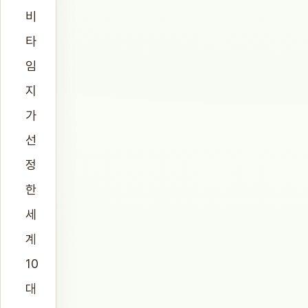
비
타
임
지
가
선
정
한
세
계
10
대