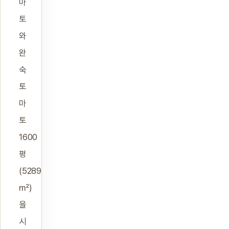
마
토
와
완
숙
토
마
토
1600
평
(5289
㎡)
을
시