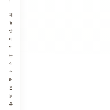
1
제
철
맞
아
먹
음
직
스
러
운
붉
은