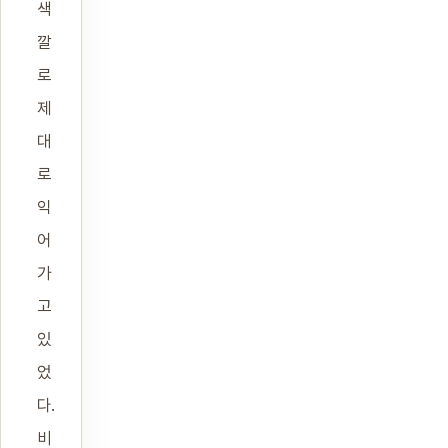
색
깔
로
제
대
로
익
어
가
고
있
었
다.
비