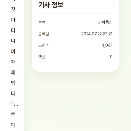
기사 정보
찾
아
분류
기획특집
다
등록일
2014.07.22 23:21
니
조회수
4,041
며
댓글
0
재
배
법
터
득…
토
마