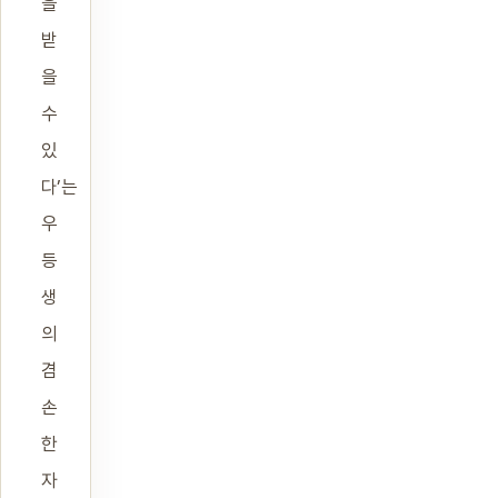
을
받
을
수
있
다’는
우
등
생
의
겸
손
한
자