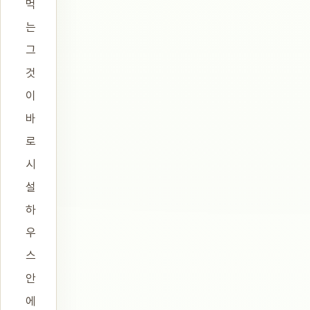
먹
는
그
것
이
바
로
시
설
하
우
스
안
에