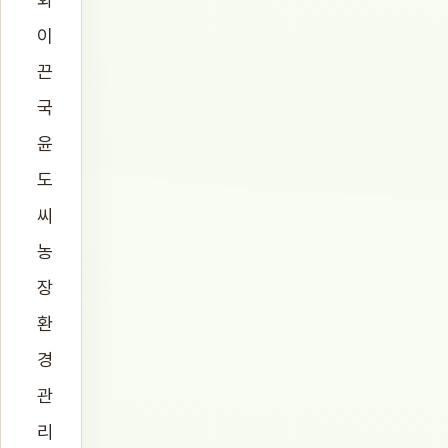
이
끈
국
윤
도
씨
농
장
환
경
관
리