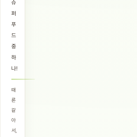
슈
퍼
푸
드
중
하
나!
때
론
갈
아
서,