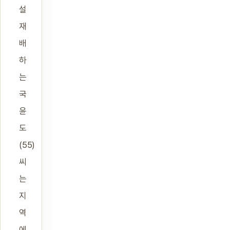
설
재
배
하
는
국
윤
도
(55)
씨
는
지
역
에