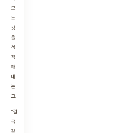
모
든
것
을
척
척
해
내
는
그.
“결
국
갈