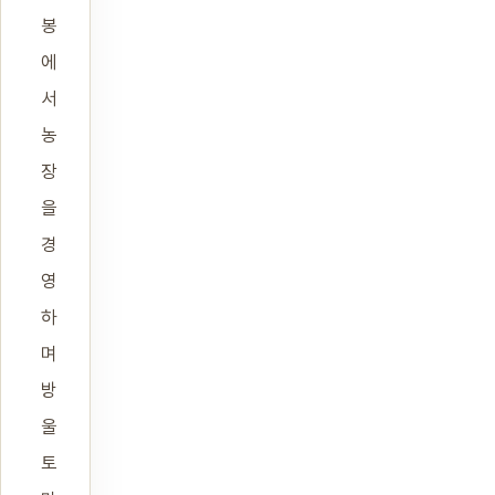
봉
에
서
농
장
을
경
영
하
며
방
울
토