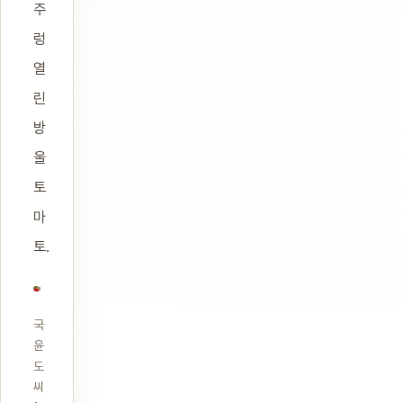
주
렁
열
린
방
울
토
마
토.
국
윤
도
씨