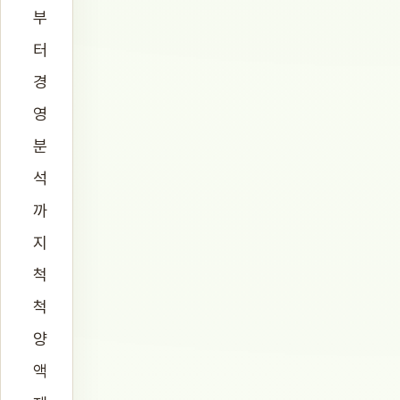
부
터
경
영
분
석
까
지
척
척
양
액