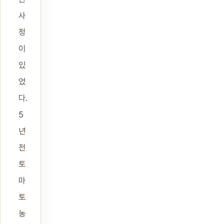
사
정
이
있
었
다.
5
년
전
토
마
토
농