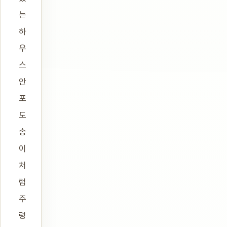
는
하
우
스
안
포
도
송
이
처
럼
주
렁