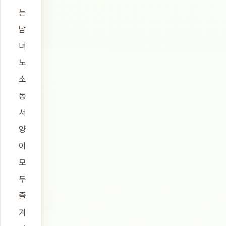
는
남
녀
노
소
동
서
양
이
모
두
즐
겨