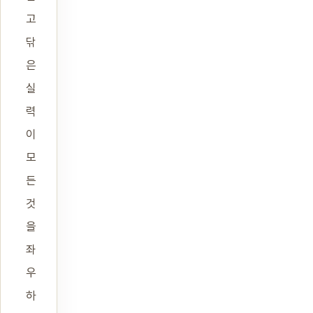
고
닦
은
실
력
이
모
든
것
을
좌
우
하