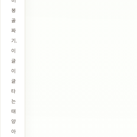
비
봉
골
짜
기.
이
글
이
글
타
는
태
양
아