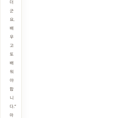
더
군
요.
배
우
고
또
배
워
야
합
니
다.”
마