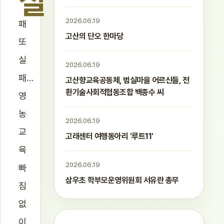
실
2026.06.19
패
고산의 단오 한마당
또
실
2026.06.19
패…
고산향교육공동체, 범실마을 어르신들, 전
환기술사회적협동조합 백종수 씨
영
농
2026.06.19
교
고래센터 여행동아리 '루트11'
육
2026.06.19
빠
삼우초 학부모운영위원회 서유란 총무
짐
없
이