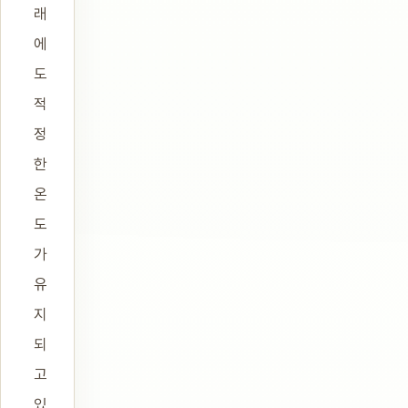
래
에
도
적
정
한
온
도
가
유
지
되
고
있