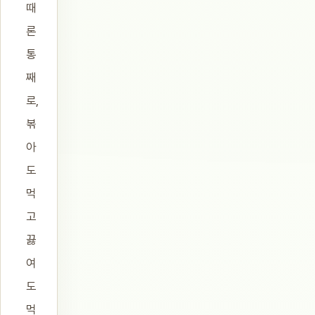
때
론
통
째
로,
볶
아
도
먹
고
끓
여
도
먹