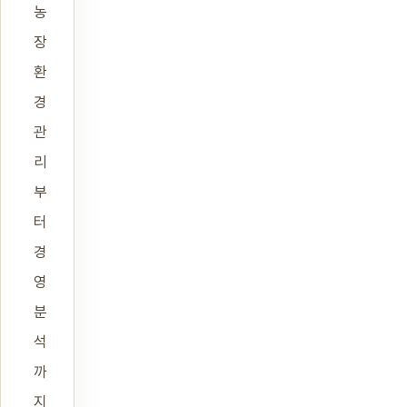
농
장
환
경
관
리
부
터
경
영
분
석
까
지