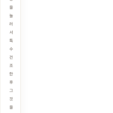
을
눌
러
서
특
수
건
조
한
후
그
것
을