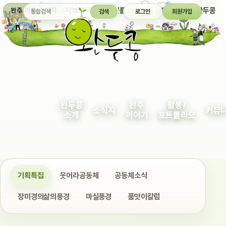
통합검색
지역의 작은 이야기를 다정하게 엮어 보여주는 완두콩
완주 마을 소식지
검색
로그인
회원가입
완두콩
완주
활동/
소식지
커뮤
소개
이야기
포트폴리오
기획특집
웃어라공동체
공동체소식
장미경의삶의풍경
마실풍경
품앗이칼럼