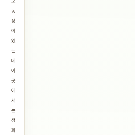
모
농
장
이
있
는
데
이
곳
에
서
는
생
화