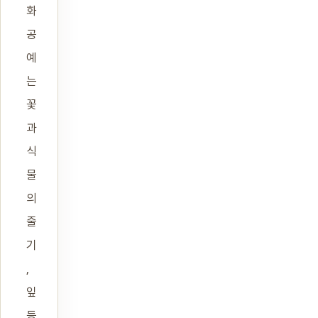
화
공
예
는
꽃
과
식
물
의
줄
기
,
잎
등