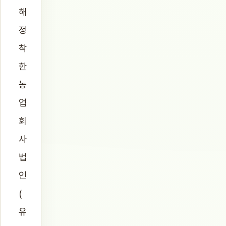
해
정
착
한
농
업
회
사
법
인
(
유