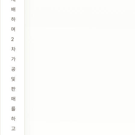
배
하
며
2
차
가
공
및
판
매
를
하
고