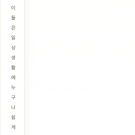
이
들
은
일
상
생
활
에
누
구
나
쉽
게