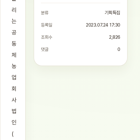
리
분류
기획특집
는
등록일
2023.07.24 17:30
공
조회수
2,826
동
댓글
0
체
농
업
회
사
법
인
(