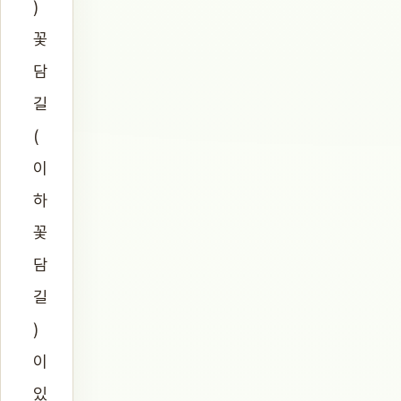
)
꽃
담
길
(
이
하
꽃
담
길
)
이
있