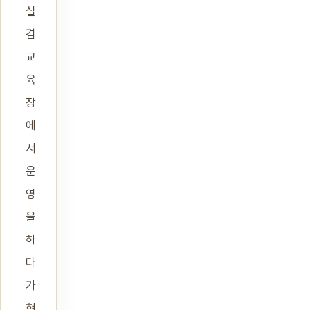
실
겸
교
육
장
에
서
운
영
을
하
다
가
현