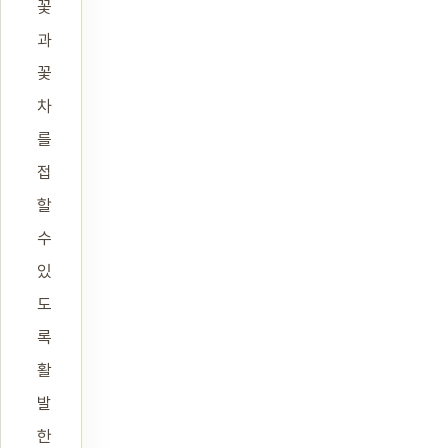
꽃
과
꽃
차
를
접
할
수
있
도
록
활
발
한