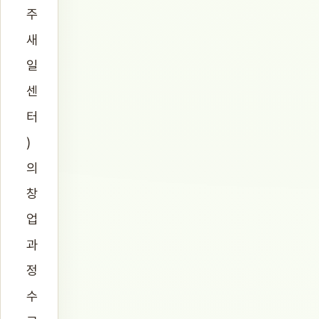
주
새
일
센
터
)
의
창
업
과
정
수