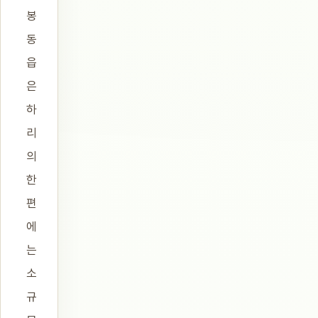
봉
동
읍
은
하
리
의
한
편
에
는
소
규