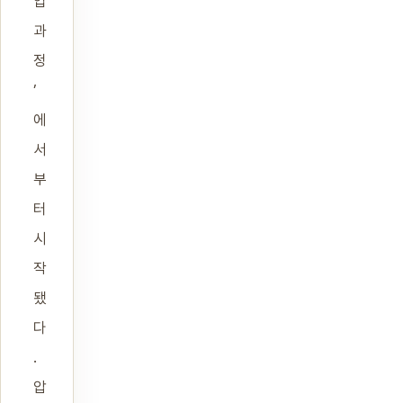
업
과
정
’
에
서
부
터
시
작
됐
다
.
압