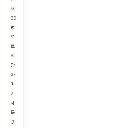
재
30
평
으
로
확
장
하
며
이
사
를
왔