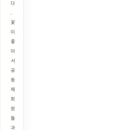
다
.
꽃
이
좋
아
서
공
동
체
회
원
들
과