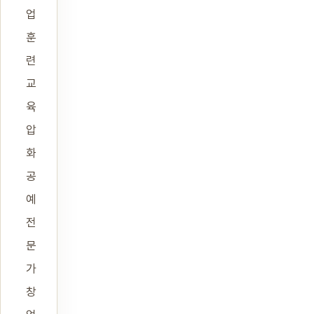
업
훈
련
교
육
압
화
공
예
전
문
가
창