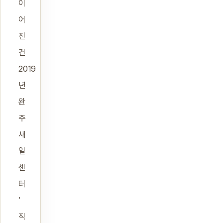
이
어
진
건
2019
년
완
주
새
일
센
터
‘
직