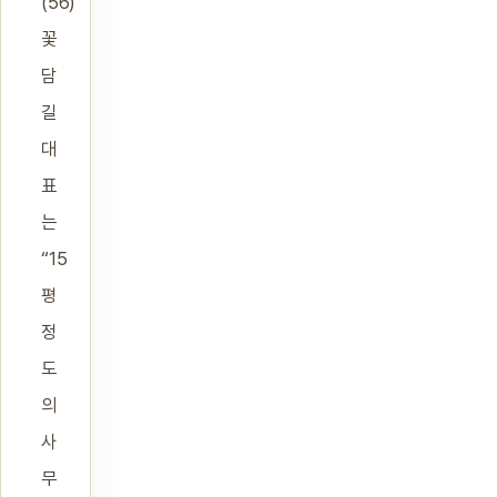
(56)
꽃
담
길
대
표
는
“15
평
정
도
의
사
무