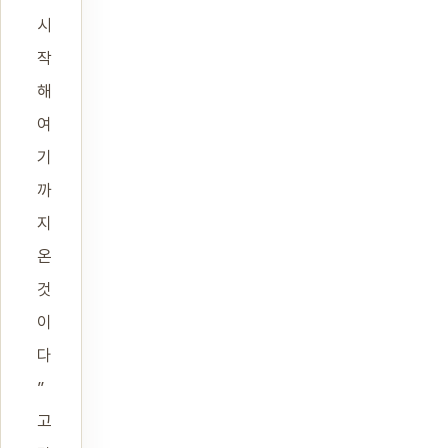
시
작
해
여
기
까
지
온
것
이
다
”
고