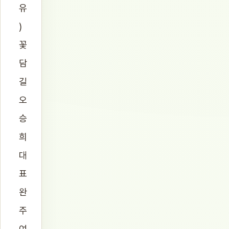
유
)
꽃
담
길
오
승
희
대
표
완
주
여