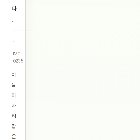
다
.
IMG
0235
이
들
이
자
리
잡
은