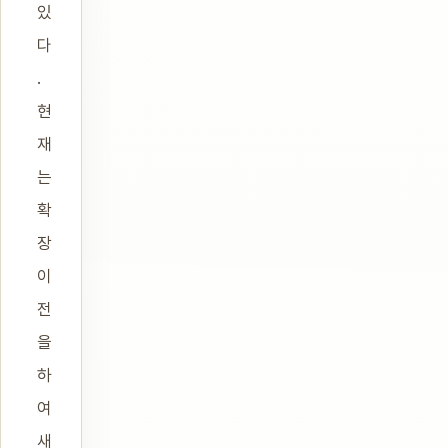
있
다
.
현
재
는
확
장
이
전
을
하
여
새