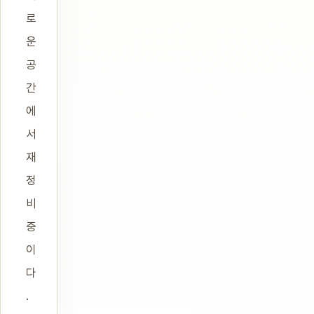
로
운
공
간
에
서
재
정
비
중
이
다
.