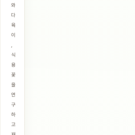
와
다
육
이
,
식
용
꽃
을
연
구
하
고
재