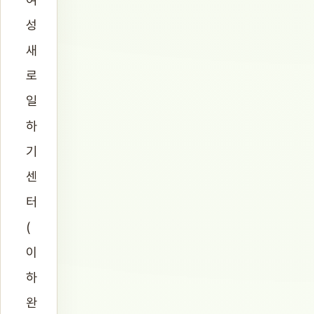
성
새
로
일
하
기
센
터
(
이
하
완