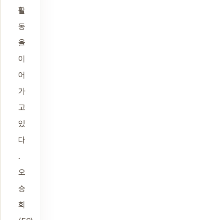
활
동
을
이
어
가
고
있
다
.
오
승
희