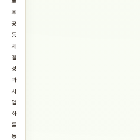
료
후
공
동
체
결
성
과
사
업
화
를
통