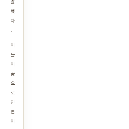
말
했
다
.
이
들
이
꽃
으
로
인
연
이