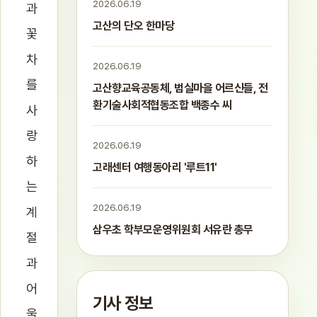
2026.06.19
과
고산의 단오 한마당
꽃
차
2026.06.19
를
고산향교육공동체, 범실마을 어르신들, 전
환기술사회적협동조합 백종수 씨
사
랑
2026.06.19
하
고래센터 여행동아리 '루트11'
는
2026.06.19
계
삼우초 학부모운영위원회 서유란 총무
절
과
어
기사 정보
울