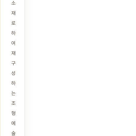
소
재
로
하
여
재
구
성
하
는
조
형
예
술