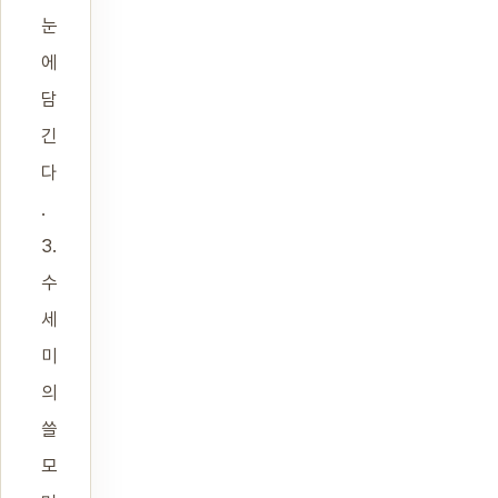
눈
에
담
긴
다
.
3.
수
세
미
의
쓸
모