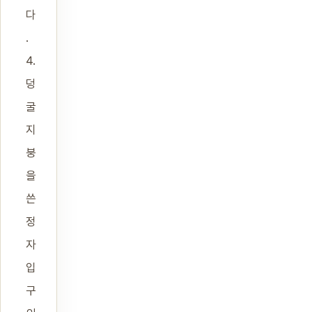
다
.
4.
덩
굴
지
붕
을
쓴
정
자
입
구