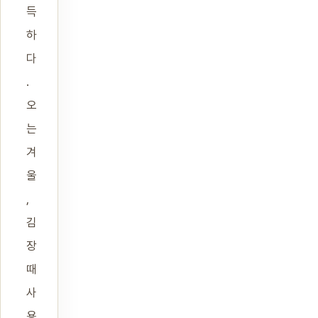
득
하
다
.
오
는
겨
울
,
김
장
때
사
용