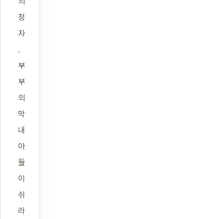
의
정
자
.
부
부
의
막
내
아
들
이
쉬
라