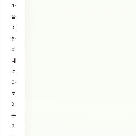
마
을
이
환
히
내
려
다
보
이
는
이