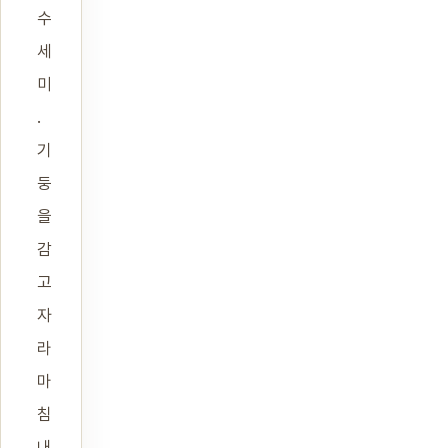
수
세
미
.
기
둥
을
감
고
자
라
마
침
내