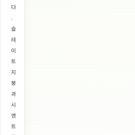
다
.
슬
레
이
트
지
붕
과
시
멘
트