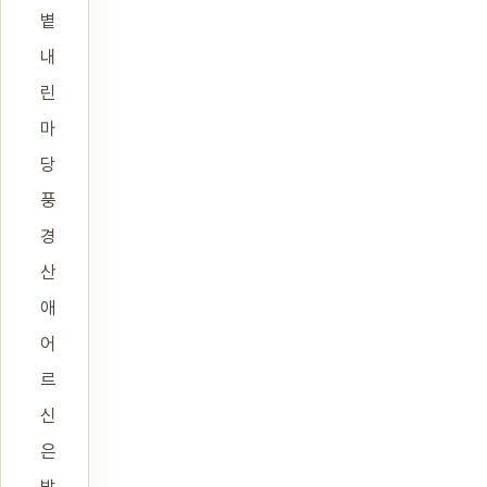
볕
내
린
마
당
풍
경
산
애
어
르
신
은