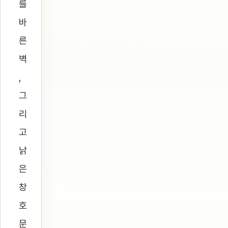
를
바
른
벽
,
그
리
고
낡
은
창
호
문