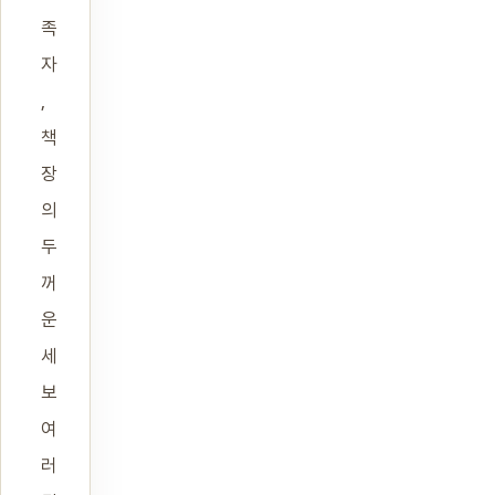
족
자
,
책
장
의
두
꺼
운
세
보
여
러