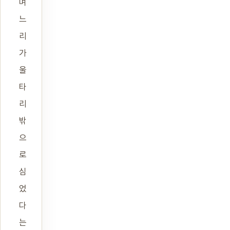
며
느
리
가
울
타
리
밖
으
로
심
었
다
는