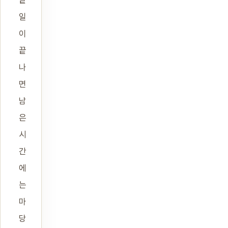
밭
일
이
끝
나
면
남
은
시
간
에
는
마
당