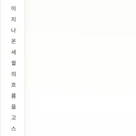
이
지
나
온
세
월
의
흐
름
을
고
스