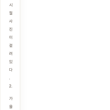
시
절
사
진
이
걸
려
있
다
.
2.
가
을