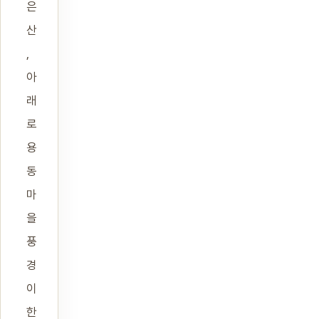
은
산
,
아
래
로
용
동
마
을
풍
경
이
한