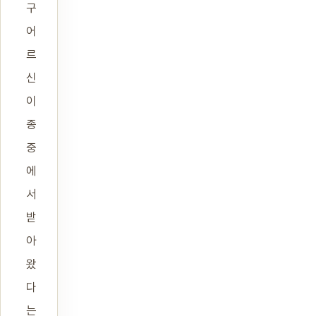
구
어
르
신
이
종
중
에
서
받
아
왔
다
는