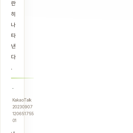
란
히
나
타
낸
다
.
KakaoTalk
20230907
120651755
01