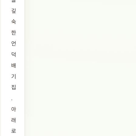
깊
숙
한
언
덕
배
기
집
.
아
래
로