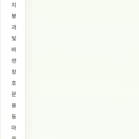
지
붕
과
빛
바
랜
창
호
문
용
동
마
을