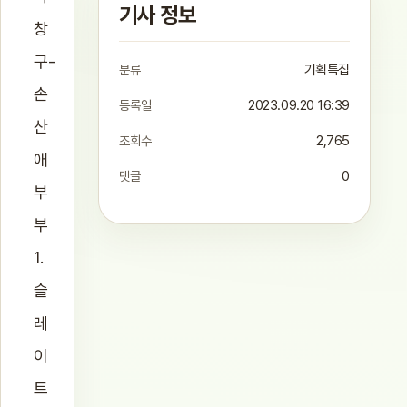
기사 정보
창
구-
분류
기획특집
손
등록일
2023.09.20 16:39
산
조회수
2,765
애
댓글
0
부
부
1.
슬
레
이
트