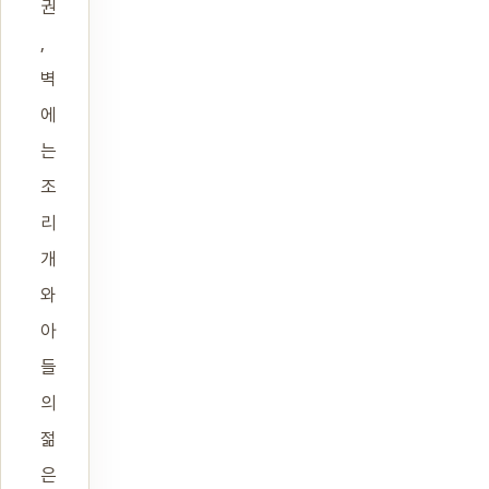
권
,
벽
에
는
조
리
개
와
아
들
의
젊
은