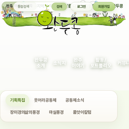
통합검색
지역의 작은 이야기를 다정하게 엮어 보여주는 완두콩
완주 마을 소식지
검색
로그인
회원가입
완두콩
완주
활동/
소식지
커뮤
소개
이야기
포트폴리오
기획특집
웃어라공동체
공동체소식
장미경의삶의풍경
마실풍경
품앗이칼럼