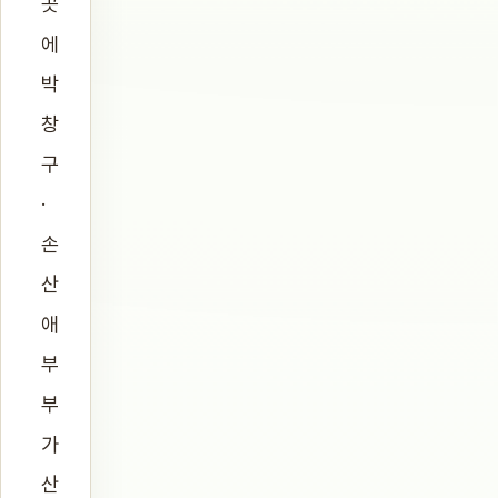
곳
에
박
창
구
·
손
산
애
부
부
가
산