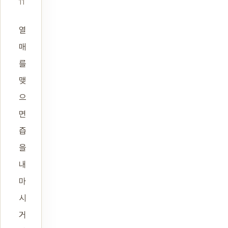
11
열
매
를
맺
으
면
즙
을
내
마
시
거