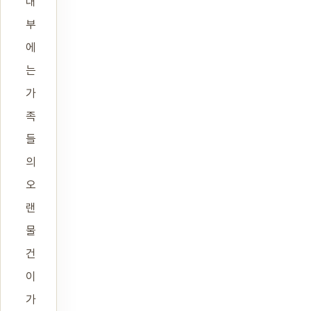
내
부
에
는
가
족
들
의
오
랜
물
건
이
가