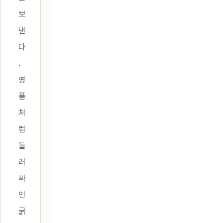
보
낸
다
.
병
풍
처
럼
둘
러
싸
인
굵