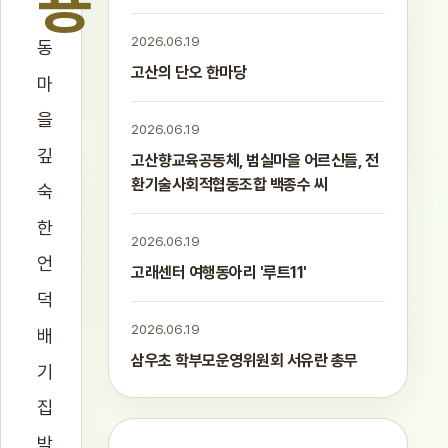
용
2026.06.19
동
고산의 단오 한마당
마
을
2026.06.19
깊
고산향교육공동체, 범실마을 어르신들, 전
환기술사회적협동조합 백종수 씨
숙
한
2026.06.19
언
고래센터 여행동아리 '루트11'
덕
2026.06.19
배
삼우초 학부모운영위원회 서유란 총무
기
집
박