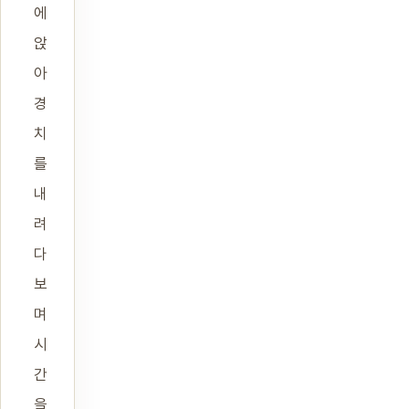
에
앉
아
경
치
를
내
려
다
보
며
시
간
을