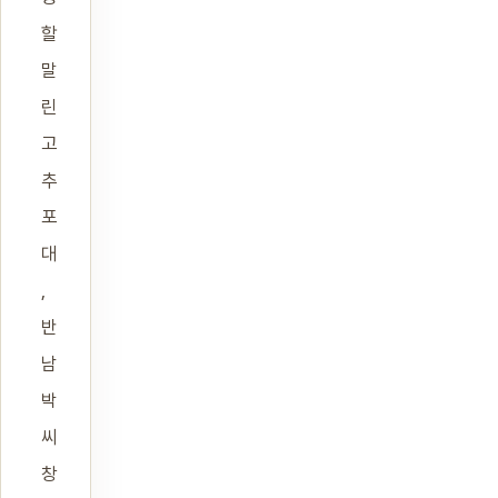
할
말
린
고
추
포
대
,
반
남
박
씨
창