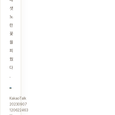
샛
노
란
꽃
을
피
웠
다
.
KakaoTalk
20230907
120622463