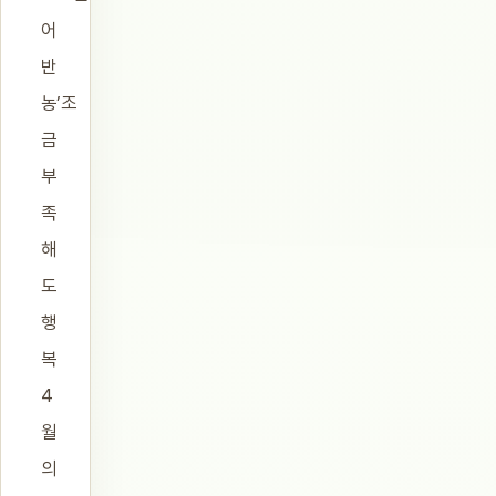
어
반
농’조
금
부
족
해
도
행
복
4
월
의