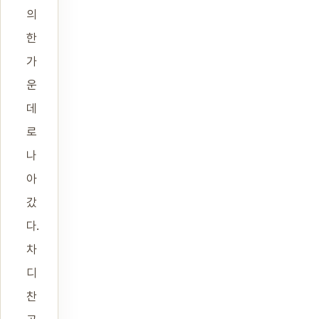
의
한
가
운
데
로
나
아
갔
다.
차
디
찬