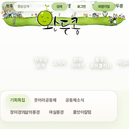
통합검색
지역의 작은 이야기를 다정하게 엮어 보여주는 완두콩
완주 마을 소식지
검색
로그인
회원가입
완두콩
완주
활동/
소식지
커뮤
소개
이야기
포트폴리오
기획특집
웃어라공동체
공동체소식
장미경의삶의풍경
마실풍경
품앗이칼럼