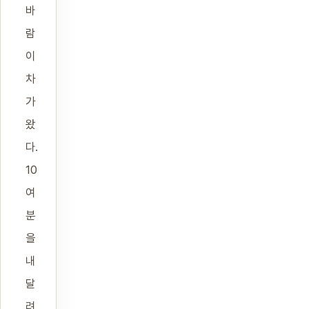
바
람
이
차
가
왔
다.
10
여
분
을
내
달
려