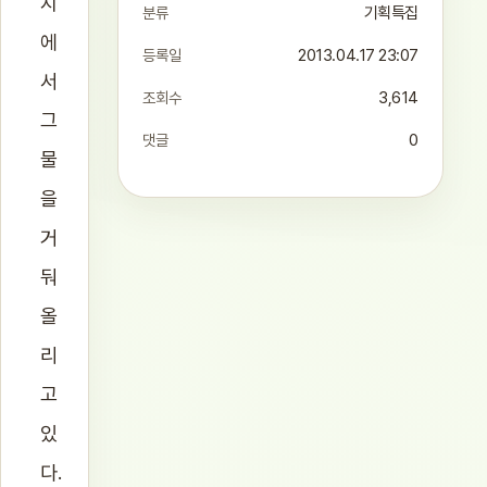
지
분류
기획특집
에
등록일
2013.04.17 23:07
서
조회수
3,614
그
댓글
0
물
을
거
둬
올
리
고
있
다.