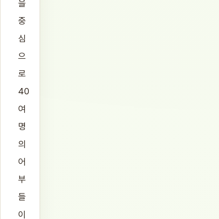
을
중
심
으
로
40
여
명
의
어
부
들
이