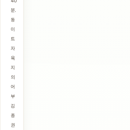
40
분.
동
이
트
자
육
지
의
어
부
김
종
권