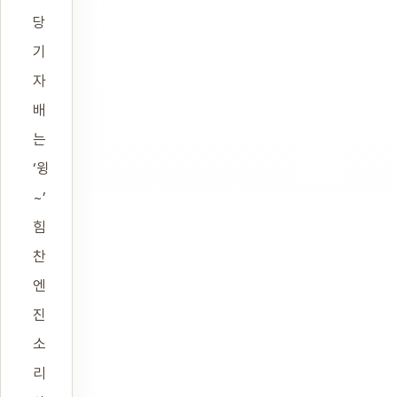
당
기
자
배
는
‘윙
~’
힘
찬
엔
진
소
리