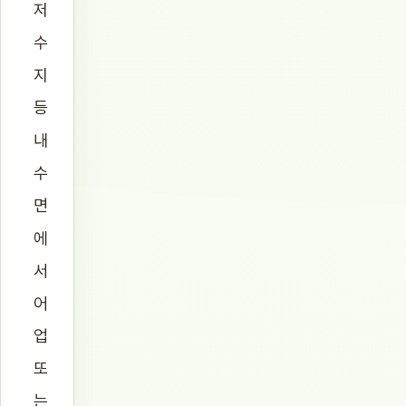
저
수
지
등
내
수
면
에
서
어
업
또
는