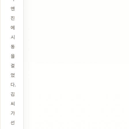
엔
진
에
시
동
을
걸
었
다.
김
씨
가
선