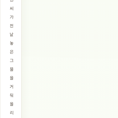
씨
가
전
날
놓
은
그
물
을
거
둬
올
리