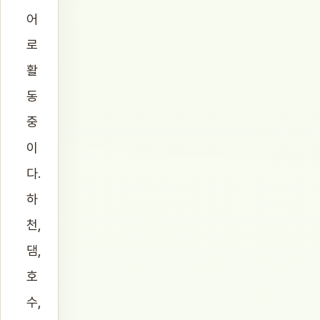
어
로
활
동
중
이
다.
하
천,
댐,
호
수,