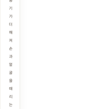
공
기
가
더
해
져
손
과
얼
굴
을
때
리
는