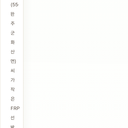
(55·
완
주
군
화
산
면)
씨
가
작
은
FRP
선
박