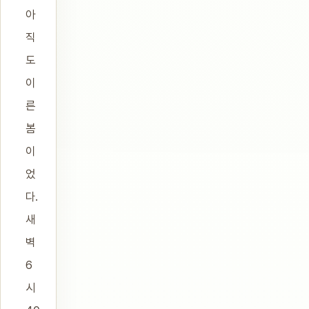
아
직
도
이
른
봄
이
었
다.
새
벽
6
시