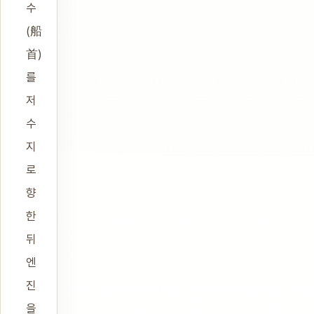
수
(船
首)
를
저
수
지
로
향
한
뒤
엔
진
을