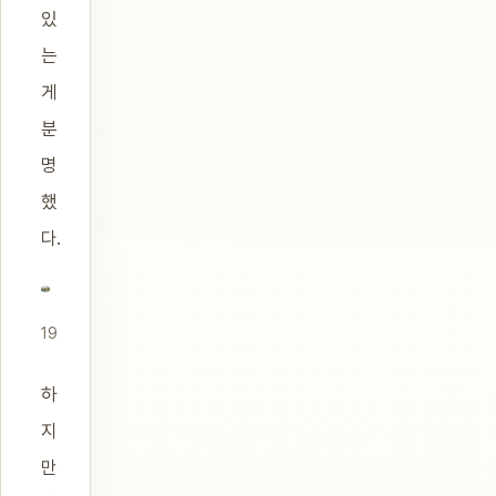
있
는
게
분
명
했
다.
19
하
지
만