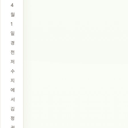
4
월
1
일
경
천
저
수
지
에
서
김
정
권