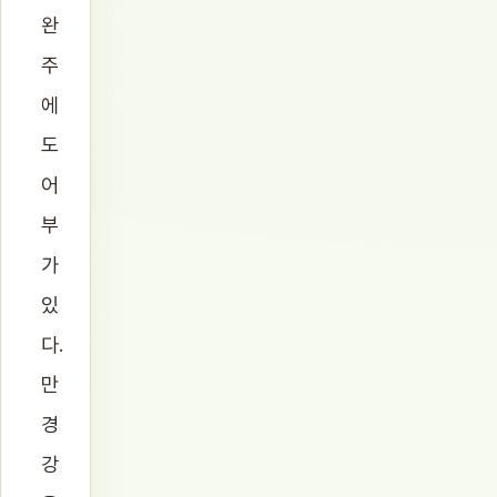
완
주
에
도
어
부
가
있
다.
만
경
강