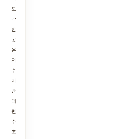
도
착
한
곳
은
저
수
지
반
대
편
수
초