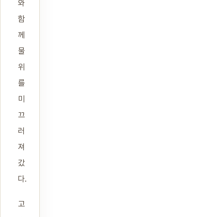
와
함
께
물
위
를
미
끄
러
져
갔
다.
고