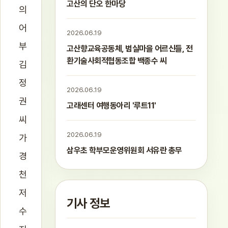
고산의 단오 한마당
의
어
2026.06.19
부
고산향교육공동체, 범실마을 어르신들, 전
환기술사회적협동조합 백종수 씨
김
정
2026.06.19
권
고래센터 여행동아리 '루트11'
씨
2026.06.19
가
삼우초 학부모운영위원회 서유란 총무
경
천
저
기사 정보
수