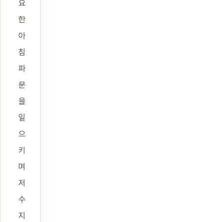
요
한
아
침
파
문
을
일
으
키
며
저
수
지