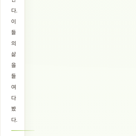
다.
이
들
의
삶
을
들
여
다
봤
다.