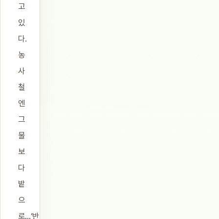
고
있
다.
농
사
철
엔
그
물
보
다
밭
으
로…‘반