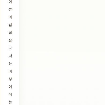
이
른
아
침
집
을
나
서
는
어
부
에
게
는