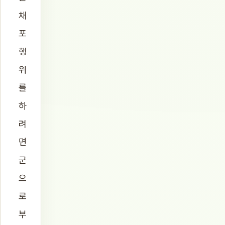
채
포
행
위
를
하
려
면
군
으
로
부