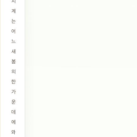
시
계
는
어
느
새
봄
의
한
가
운
데
에
와