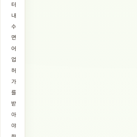
터
내
수
면
어
업
허
가
를
받
아
야
한