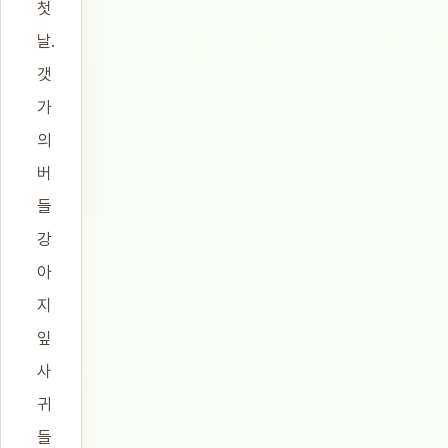
첫
날.
갯
가
의
버
들
강
아
지
잎
사
귀
들