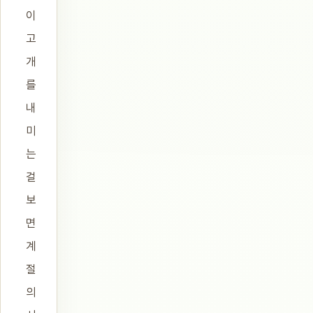
이
고
개
를
내
미
는
걸
보
면
계
절
의